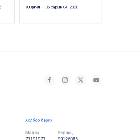
3
Х.Оргил
・ 06 сарын 04, 2020
Х.Оргил
・ 05 с
Холбоо барих
Мэдээ
Редакц
77191977
99126085