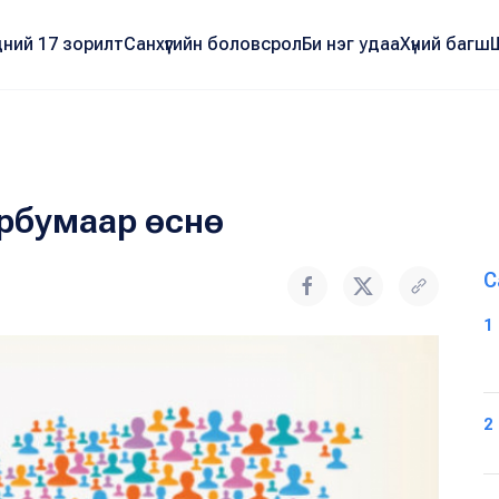
ний 17 зорилт
Санхүүгийн боловсрол
Би нэг удаа
Хүний багш
эрбумаар өснө
С
1
2