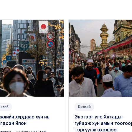
лхий
Дэлхий
жлийн хурдаас хүн нь
Энэтхэг улс Хятадыг
эгдсэн Япон
гүйцэж хүн амын тоогоо
тэргүүлж эхэллээ