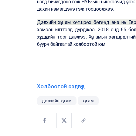
нэгд бичигдэнэ гэж НҮБ-ын шинжээчид үзэж 
дахин нэмэгдэнэ гэж тооцоолжээ.
Дэлхийн хүн ам хөгшрөх бөгөөд энэ нь Е
хэмээн илтгэлд дурджээ. 2018 онд 65 болон
хүүхдүүдийн тоог давжээ. Хүн амын хөгшрөлт
буурч байгаатай холбоотой юм.
Холбоотой сэдвүүд
дэлхийн хүн ам
хүн ам