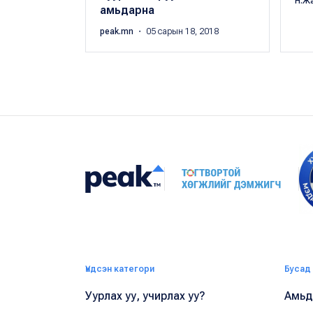
Н.Ж
амьдарна
peak.mn
・ 05 сарын 18, 2018
Үндсэн категори
Бусад
Уурлах уу, учирлах уу?
Амьдр