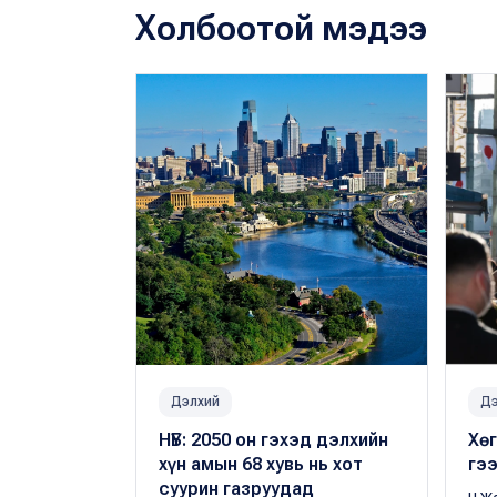
Холбоотой мэдээ
Дэлхий
Дэ
НҮБ: 2050 он гэхэд дэлхийн
Хөг
хүн амын 68 хувь нь хот
гэ
суурин газруудад