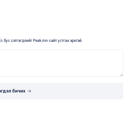
с бус сэтгэгдлийг Peak.mn сайт устгах эрхтэй.
эгдэл бичих