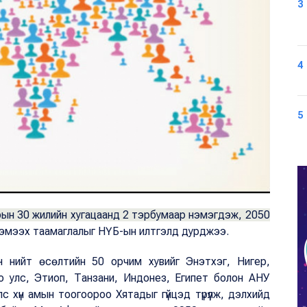
3
4
5
рын 30 жилийн хугацаанд 2 тэрбумаар нэмэгдэж, 2050
эмээх таамаглалыг НҮБ-ын илтгэлд дурджээ.
 нийт өсөлтийн 50 орчим хувийг Энэтхэг, Нигер,
о улс, Этиоп, Танзани, Индонез, Египет болон АНУ
с хүн амын тоогоороо Хятадыг гүйцэд түрүүлж, дэлхийд