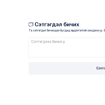
Сэтгэгдэл бичих
Та сэтгэгдэл бичихдээ бусдад хүндэтгэлтэй хандана уу. Ё
Сэтг