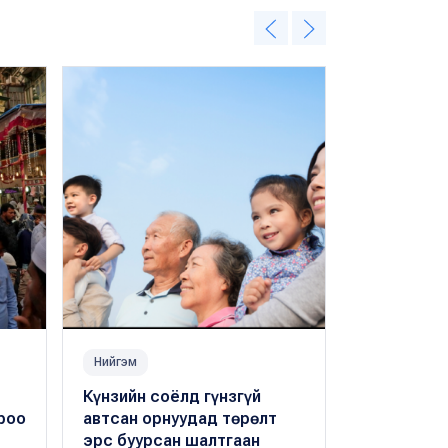
Нийгэм
Нийгэм
Күнзийн соёлд гүнзгүй
Нийслэлийн
роо
автсан орнуудад төрөлт
сууцны 20
эрс буурсан шалтгаан
тооллого 