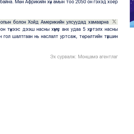
байна. Мөн Африкийн хүн амын тоо 2050 он гэхэд хоёр
вропын болон Хойд Америкийн улсуудад хамаарна
 түүнээс дээш насны хүмүүс анх удаа 5 хүртэлх насны
ийн гол шалтгаан нь наслалт уртсаж, төрөлтийн түвшин
Эх сурвалж: Монцамэ агентлаг