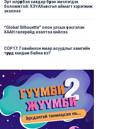
Эрт илрүүлбэл хавдар бүрэн эмчлэгдэх
боломжтой: ХЭҮА​Хөвсгөл аймагт хэрэгжиж
эхэллээ
“Global Silhouette” олон улсын үзэсгэлэн
ХААН галерейд нээлтээ хийлээ
COP17: Говийнхон ямар асуудлыг хамгийн
түрүүнд хөндөж байна вэ?