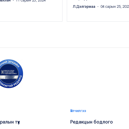
авхлан
・ 11 сарын 23, 2024
Л.Дэлгэрмаа
・ 04 сарын 25, 202
Үйлчилгээ
алын түүх
Редакцын бодлого