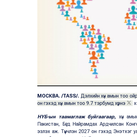
МОСКВА.
/TASS/.
Дэлхийн хүн амын тоо ой
он гэхэд хүн амын тоо 9.7 тэрбумд хүрнэ
х
НҮБ-ын таамаглаж буйгаагаар,
хүн амын
Пакистан, Бүгд Найрамдах Ардчилсан Конг
эзлэх аж. Түүнчлэн 2027 он гэхэд Энэтхэг ул