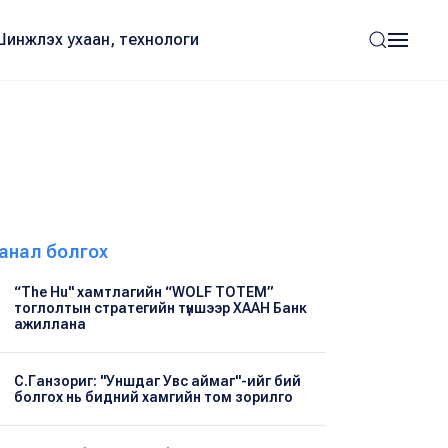
Шинжлэх ухаан, технологи
анал болгох
“The Hu" хамтлагийн “WOLF TOTEM”
тоглолтын стратегийн түншээр ХААН Банк
ажиллана
С.Ганзориг: "Уншдаг Увс аймаг"-ийг бий
болгох нь бидний хамгийн том зорилго