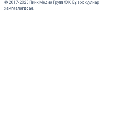
© 2017-2025 Пийк Медиа Групп ХХК. Бүх эрх хуулиар
хамгаалагдсан.