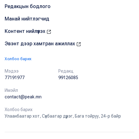
Редакцын бодлого
Манай нийтлэгчид
Контент нийлүүлэх
Эвэнт дээр хамтран ажиллах
Холбоо барих
Мэдээ
Редакц
77191977
99126085
Имэйл
contact@peak.mn
Холбоо барих
Улаанбаатар хот, Сүхбаатар дүүрэг, Бага тойруу, 24-р байр