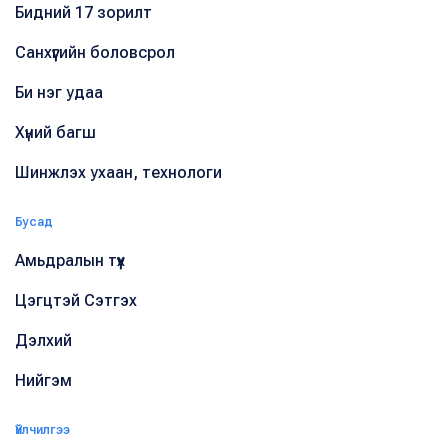
Бидний 17 зорилт
Санхүүгийн боловсрол
Би нэг удаа
Хүний багш
Шинжлэх ухаан, технологи
Бусад
Амьдралын түүх
Цэгцтэй Сэтгэх
Дэлхий
Нийгэм
Үйлчилгээ