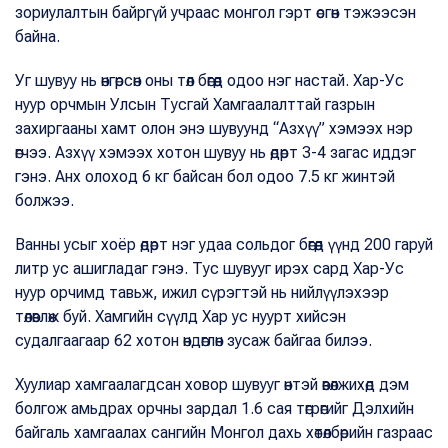
зориулалтын байргүй учраас монгол гэрт өсгөн тэжээсэн
байна.
Уг шувуу нь өнгөрсөн оны төл бөгөөд одоо нэг настай. Хар-Ус
нуур орчмын Улсын Тусгай Хамгаалалттай газрын
захиргааны хамт олон энэ шувуунд “Азхүү” хэмээх нэр
өгчээ. Азхүү хэмээх хотон шувуу нь өдөрт 3-4 загас иддэг
гэнэ. Анх олоход 6 кг байсан бол одоо 7.5 кг жинтэй
болжээ.
Ванны усыг хоёр өдөрт нэг удаа сольдог бөгөөд үүнд 200 гаруй
литр ус ашигладаг гэнэ. Тус шувууг ирэх сард Хар-Ус
нуур орчимд тавьж, ижил сүрэгтэй нь нийлүүлэхээр
төлөвлөж буй. Хамгийн сүүлд Хар ус нуурт хийсэн
судалгаагаар 62 хотон өндөглөн зусаж байгаа билээ.
Хуулиар хамгаалагдсан ховор шувууг өнтэй өвөлжихөд дэм
болгож амьдрах орчны зардал 1.6 сая төгрөгийг Дэлхийн
байгаль хамгаалах сангийн Монгол дахь хөтөлбөрийн газраас