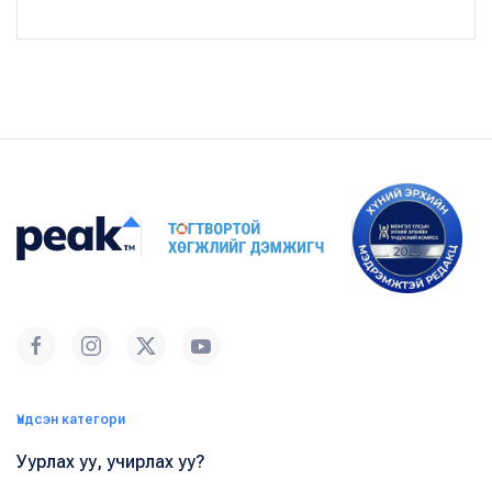
Үндсэн категори
Уурлах уу, учирлах уу?