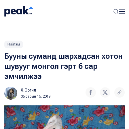
Нийгэм
Бууны суманд шархадсан хотон
шувууг монгол гэрт 6 сар
эмчилжээ
Х.Оргил
05 сарын 15, 2019