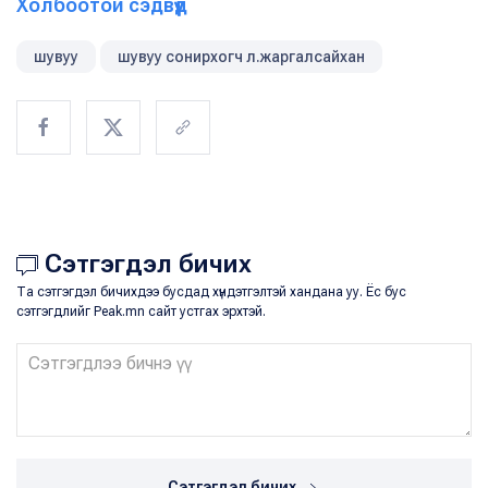
Холбоотой сэдвүүд
шувуу
шувуу сонирхогч л.жаргалсайхан
Сэтгэгдэл бичих
Та сэтгэгдэл бичихдээ бусдад хүндэтгэлтэй хандана уу. Ёс бус
сэтгэгдлийг Peak.mn сайт устгах эрхтэй.
Сэтгэгдэл бичих