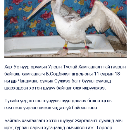
Хар-Ус нуур орчмын Улсын Тусгай Хамгаалалттай газрын
байгаль хамгаалагч Б.Содбилэг өнгөрсөн оны 11 сарын 18-
ны өдөр Чандмань сумын Сүлжээ багт бууны суманд
шархадсан хотон шувуу байгааг олж илрүүлжээ.
Тухайн үед хотон шувууны зүүн далавч болон хөл нь
гэмтсэн учраас нисэх чадахгүй байсан гэнэ.
Байгаль хамгаалагч хотон шувууг Жаргалант суманд авч
ирж, гурван сарын хугацаанд эмчилсэн аж. Тэрээр