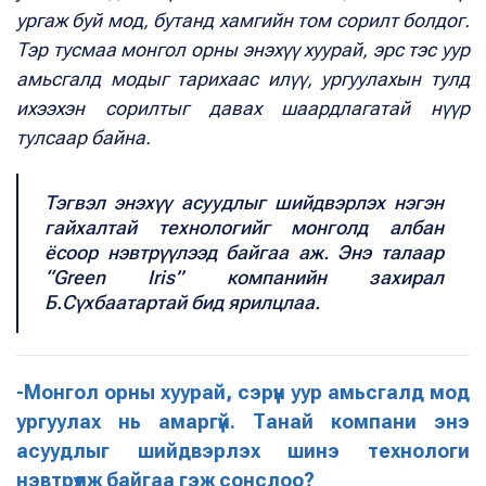
ургаж буй мод, бутанд хамгийн том сорилт болдог.
Тэр тусмаа монгол орны энэхүү хуурай, эрс тэс уур
амьсгалд модыг тарихаас илүү, ургуулахын тулд
ихээхэн сорилтыг давах шаардлагатай нүүр
тулсаар байна.
Тэгвэл энэхүү асуудлыг шийдвэрлэх нэгэн
гайхалтай технологийг монголд албан
ёсоор нэвтрүүлээд байгаа аж. Энэ талаар
“Green Iris” компанийн захирал
Б.Сүхбаатартай бид ярилцлаа.
-Монгол орны хуурай, сэрүүн уур амьсгалд мод
ургуулах нь амаргүй. Танай компани энэ
асуудлыг шийдвэрлэх шинэ технологи
нэвтрүүлж байгаа гэж сонслоо?