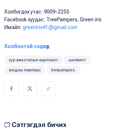
Холбогдох утас: 9009–2255
Facebook хуудас: TreePampers, Green iris
Имэйл:
greeniris41@gmail.com
Холбоотой сэдвүүд
уур амьсгалын өөрчлөлт
цөлжилт
модны памперс
treepampers
Сэтгэгдэл бичих