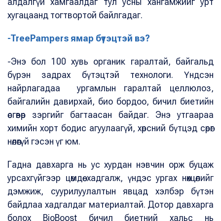
алдалгүй хамгаалдаг тул усны хангамжийг урт
хугацаанд тогтвортой байлгадаг.
-TreePampers ямар бүтэцтэй вэ?
-Энэ бол 100 хувь органик гаралтай, байгальд
бүрэн задрах бүтэцтэй технологи. Үндсэн
найрлагадаа ургамлын гаралтай целлюлоз,
байгалийн давирхай, био бордоо, бичил биетийн
өсгөвөр зэргийг багтаасан байдаг. Энэ утгаараа
химийн хорт бодис агуулаагүй, хөрсний бүтцэд сөрөг
нөлөөгүй гэсэн үг юм.
Гадна давхарга нь ус хурдан нэвчин орж буцаж
урсахгүйгээр цөмдөө хадгалж, үндэс ургах нөхцөлийг
дэмжиж, суурилуулалтын явцад хэлбэр бүтэн
байдлаа хадгалдаг материалтай. Дотор давхарга
болох BioBoost бичил биетний хальс нь