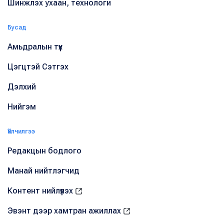
Шинжлэх ухаан, технологи
Бусад
Амьдралын түүх
Цэгцтэй Сэтгэх
Дэлхий
Нийгэм
Үйлчилгээ
Редакцын бодлого
Манай нийтлэгчид
Контент нийлүүлэх
Эвэнт дээр хамтран ажиллах