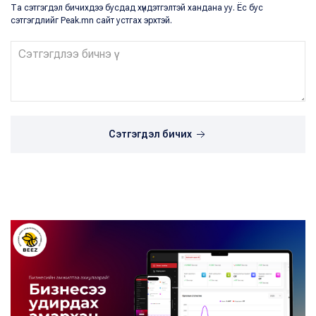
Та сэтгэгдэл бичихдээ бусдад хүндэтгэлтэй хандана уу. Ёс бус
сэтгэгдлийг Peak.mn сайт устгах эрхтэй.
Сэтгэгдэл бичих