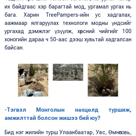
их байдгаас хэр барагтай мод, ургамал ургах нь
бага. Харин TreePampers-ийн ус хадгалах,
аажмаар ялгаруулах технологи модны үндсийг
ургахад дэмжлэг үзүүлж, хөрсний чийгийг 100
хоногийн дараа ч 50-аас дээш хувьтай хадгалсан
байсан.
-Тэгвэл Монголын нөхцөлд туршиж,
амжилттай болсон жишээ бий юу?
Бид нэг жилийн турш Улаанбаатар, Увс, Өмнөговь,