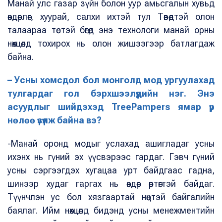
Манай улс газар зүйн болон уур амьсгалын хувьд
өндөрлөг, хуурай, салхи ихтэй тул Төвөдтэй олон
талаараа төстэй бөгөөд энэ технологи манай орны
нөхцөлд тохирох нь олон жишээгээр батлагдаж
байна.
– Усны хомсдол бол монголд мод ургуулахад
тулгардаг гол бэрхшээлүүдийн нэг. Энэ
асуудлыг шийдэхэд TreePampers ямар үр
нөлөө үзүүлж байна вэ?
-Манай оронд модыг услахад ашигладаг усны
ихэнх нь гүний эх үүсвэрээс гардаг. Гэвч гүний
усны сэргээгдэх хугацаа урт байдгаас гадна,
шинээр худаг гаргах нь өндөр өртөгтэй байдаг.
Түүнчлэн ус бол хязгаартай нөөцтэй байгалийн
баялаг. Ийм нөхцөлд бидэнд усны менежментийн