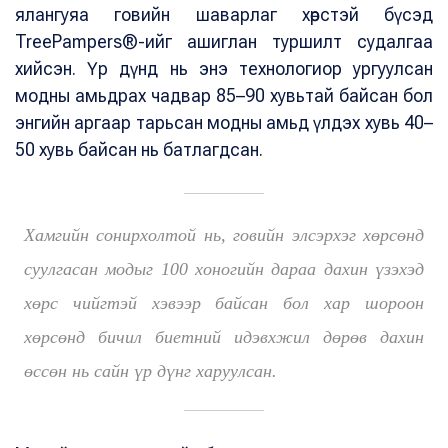
ялангуяа говийн шаварлаг хөрстэй бүсэд
TreePampers®-ийг ашиглан туршилт судалгаа
хийсэн. Үр дүнд нь энэ технологиор ургуулсан
модны амьдрах чадвар 85–90 хувьтай байсан бол
энгийн аргаар тарьсан модны амьд үлдэх хувь 40–
50 хувь байсан нь батлагдсан.
Хамгийн сонирхолтой нь, говийн элсэрхэг хөрсөнд
суулгасан модыг 100 хоногийн дараа дахин үзэхэд
хөрс чийгтэй хэвээр байсан бол хар шороон
хөрсөнд бичил биетний идэвхжил дөрөв дахин
өссөн нь сайн үр дүнг харуулсан.