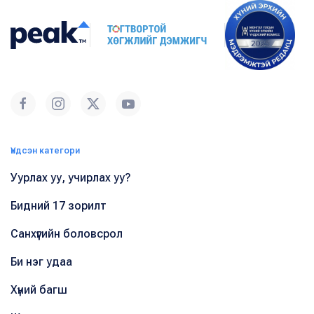
Үндсэн категори
Уурлах уу, учирлах уу?
Бидний 17 зорилт
Санхүүгийн боловсрол
Би нэг удаа
Хүний багш