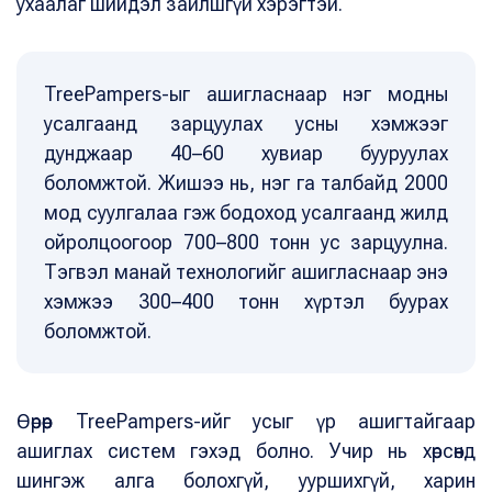
ухаалаг шийдэл зайлшгүй хэрэгтэй.
TreePampers-ыг ашигласнаар нэг модны
усалгаанд зарцуулах усны хэмжээг
дунджаар 40–60 хувиар бууруулах
боломжтой. Жишээ нь, нэг га талбайд 2000
мод суулгалаа гэж бодоход усалгаанд жилд
ойролцоогоор 700–800 тонн ус зарцуулна.
Тэгвэл манай технологийг ашигласнаар энэ
хэмжээ 300–400 тонн хүртэл буурах
боломжтой.
Өөрөөр TreePampers-ийг усыг үр ашигтайгаар
ашиглах систем гэхэд болно. Учир нь хөрсөнд
шингэж алга болохгүй, ууршихгүй, харин