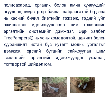
полисахарид, органик болон амин хүчлүүдийг
агуулсан, нүүрстөрөгчөөр баялаг найрлагатай бөгөөд энэ
нь хөрсний бичил биетнийг тэжээж, тэдний үйл
ажиллагааг идэвхжүүлснээр шим тэжээлийн
эргэлтийн системийг дэмждэг. Өөрөөр хэлбэл
TreePampers® нь усны хомсдолтой, цөлжилт болон
хуурайшилт ихтэй бүс нутагт модны ургалтыг
дэмжиж, хөрсний бүтцийг сайжруулан шим
тэжээлийн эргэлтийг идэвхжүүлдэг ухаалаг,
тогтвортой шийдэл юм.