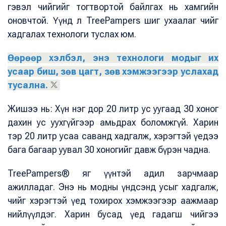
гэвэл чийгийг тогтвортой байлгах нь хамгийн
оновчтой. Үүнд л TreePampers шиг ухаалаг чийг
хадгалах технологи туслах юм.
Өөрөөр хэлбэл, энэ технологи модыг их
усаар биш, зөв цагт, зөв хэмжээгээр услахад
тусална.
Жишээ нь: Хүн нэг дор 20 литр ус уугаад 30 хоног
дахин ус уухгүйгээр амьдрах боломжгүй. Харин
тэр 20 литр усаа саванд хадгалж, хэрэгтэй үедээ
бага багаар уувал 30 хоногийг давж бүрэн чадна.
TreePampers® яг үүнтэй адил зарчмаар
ажилладаг. Энэ нь модны үндсэнд усыг хадгалж,
чийг хэрэгтэй үед тохирох хэмжээгээр аажмаар
нийлүүлдэг. Харин бусад үед гадагш чийгээ