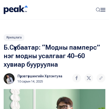
Ярилцлага
Б.Сүхбаатар: “Модны памперс”
нэг модны усалгааг 40–60
хувиар бууруулна
Пүрэвтүвшингийн Хүслэнтуяа
10 сарын 14, 2025