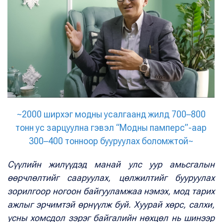
~2000 ширхэг модны усалгаанд жилд 700–800
тонн ус зарцуулна гэвэл “Модны памперс”-аар
300–400 тонноор бууруулах боломжтой~
Сүүлийн жилүүдэд манай улс уур амьсгалын
өөрчлөлтийг сааруулах, цөлжилтийг бууруулах
зорилгоор ногоон байгууламжаа нэмэх, мод тарих
ажлыг эрчимтэй өрнүүлж буй. Хуурай хөрс, салхи,
усны хомсдол зэрэг байгалийн нөхцөл нь шинээр