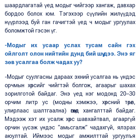
шаардлагатай үед модыг чийгээр хангаж, давхар
бордоо болох юм. Тэгэхээр сүүлийн жилүүдэд
нүүрлээд буй ган гачигтэй үед ч модыг ургуулах
боломжтой гэсэн үг.
-Модыг их усаар услах тусам сайн гэх
ойлголт олон нийтийн дунд бий шүү дээ. Энэ яг
зөв усалгаа болж чадах уу?
-Модыг суулгасны дараах эхний усалгаа нь үндэс
орчмын хөрсийг чийгтэй болгож, агаарыг шахах
зорилготой байдаг. Энэ үед нэг модонд 20–30
орчим литр ус (модны хэмжээ, хөрсний төрөл,
улирлаас шалтгаална) өгөхөд хангалттай байдаг.
Мэдээж хэт их усалж хөрс шавхайтвал, агааргүй
орчин үүсэж үндэс “амьсгалж” чадахгүй, ялзрах
аюултай. Иймээс модыг амжилттай ургуулъя