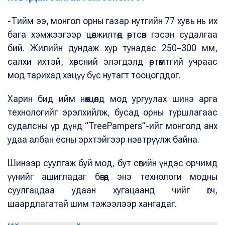
-Тийм ээ, монгол орны газар нутгийн 77 хувь нь их
бага хэмжээгээр цөлжилтөд өртсөн гэсэн судалгаа
бий. Жилийн дундаж хур тунадас 250–300 мм,
салхи ихтэй, хөрсний элэгдэлд өртөмтгий учраас
мод тарихад хэцүү бүс нутагт тооцогддог.
Харин бид ийм нөхцөлд мод ургуулах шинэ арга
технологийг эрэлхийлж, бусад орны туршлагаас
судалсны үр дүнд “TreePampers”-ийг монголд анх
удаа албан ёсны эрхтэйгээр нэвтрүүлж байна.
Шинээр суулгаж буй мод, бут сөөгийн үндэс орчимд
үүнийг ашигладаг бөгөөд энэ технологи модны
суулгацдаа удаан хугацаанд чийг өгч,
шаардлагатай шим тэжээлээр хангадаг.