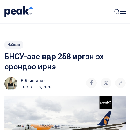
Нийгэм
БНСУ-аас өнөөдөр 258 иргэн эх
орондоо ирнэ
Б.Баясгалан
10 сарын 19, 2020