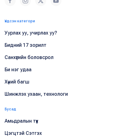
Үндсэн категори
Уурлах уу, учирлах уу?
Бидний 17 зорилт
Санхүүгийн боловсрол
Би нэг удаа
Хүний багш
Шинжлэх ухаан, технологи
Бусад
Амьдралын түүх
Цэгцтэй Сэтгэх