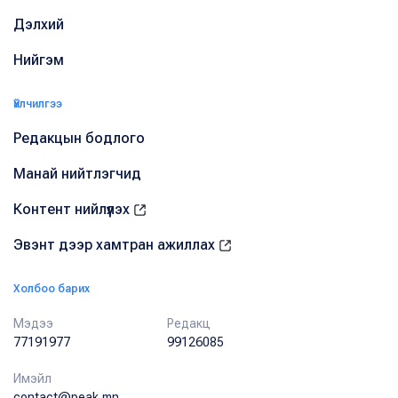
Дэлхий
Нийгэм
Үйлчилгээ
Редакцын бодлого
Манай нийтлэгчид
Контент нийлүүлэх
Эвэнт дээр хамтран ажиллах
Холбоо барих
Мэдээ
Редакц
77191977
99126085
Имэйл
contact@peak.mn