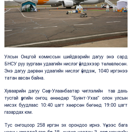
Улсын Онцгой комиссын шийдвэрийн дагуу энэ сард
БНСУ руу зургаан удаагийн нислэг үйлдэхээр төлөвлөсөн.
Энэ дагуу дөрвөн удаагийн нислэг үйлдэж, 1040 иргэнээ
татан авсан байна.
Хуваарийн дагуу Сөүл-Улаанбаатар чиглэлийн тав дахь
тусгай үүргийн онгоц өнөөдөр “Буянт-Ухаа” олон улсын
нисэх буудлаас 10:40 цагт хөөрсөн бөгөөд 19:00 цагт
газардах юм.
Тус онгоцоор 258 иргэн эх орондоо ирнэ. Үүнээс бага