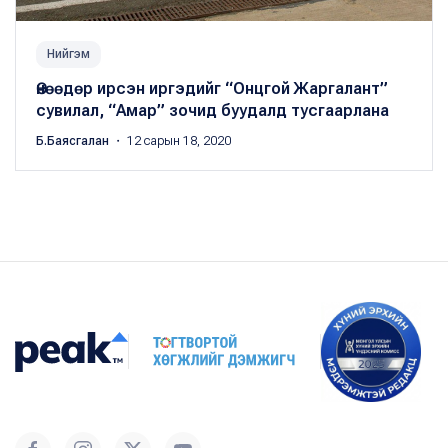
Нийгэм
Өнөөдөр ирсэн иргэдийг “Онцгой Жаргалант”
сувилал, “Амар” зочид буудалд тусгаарлана
Б.Баясгалан
・ 12 сарын 18, 2020