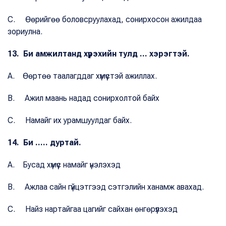
C. Өөрийгөө боловсруулахад, сонирхосон ажилдаа
зориулна.
13. Би амжилтанд хүрэхийн тулд ... хэрэгтэй.
A. Өөртөө таалагддаг хүмүүстэй ажиллах.
B. Ажил маань надад сонирхолтой байх
C. Намайг их урамшуулдаг байх.
14. Би ..... дуртай.
A. Бусад хүмүүс намайг үнэлэхэд
B. Ажлаа сайн гүйцэтгээд сэтгэлийн ханамж авахад.
C. Найз нартайгаа цагийг сайхан өнгөрүүлэхэд