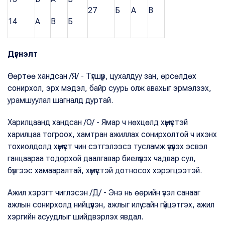
27
Б
А
В
14
А
В
Б
Дүгнэлт
Өөртөө хандсан /Я/ - Түгшүүр, цухалдуу зан, өрсөлдөх
сонирхол, эрх мэдэл, байр суурь олж авахыг эрмэлзэх,
урамшуулал шагналд дуртай.
Харилцаанд хандсан /О/ - Ямар ч нөхцөлд хүмүүстэй
харилцаа тогроох, хамтран ажиллах сонирхолтой ч ихэнх
тохиолдолд хүмүүст чин сэтгэлээсэ тусламж үзүүлэх эсвэл
ганцаараа тодорхой даалгавар биелүүлэх чадвар сул,
бүлгээс хамааралтай, хүмүүстэй дотносох хэрэгцээтэй.
Ажил хэрэгт чиглэсэн /Д/ - Энэ нь өөрийн үзэл санааг
ажлын сонирхолд нийцүүлэн, ажлыг илүү сайн гүйцэтгэх, ажил
хэргийн асуудлыг шийдвэрлэх явдал.