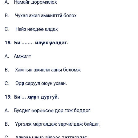
A. Намайг доромжлох
B. Чухал ажил амжилтгүй болох
C. Найз нөхдөө алдах
18. Би ........ илүү их үнэлдэг.
A. Амжилт
B. Хамтын ажиллагааны боломж
C. Эрүүл саруул оюун ухаан.
19. Би ... хүмүүст дургуй.
A. Бусдыг өөрөөсөө дор гэж боддог.
B. Үргэлж маргалдаж зөрчилдөж байдаг,
C. Аливаа шинэ зүйлээс татгалздаг.