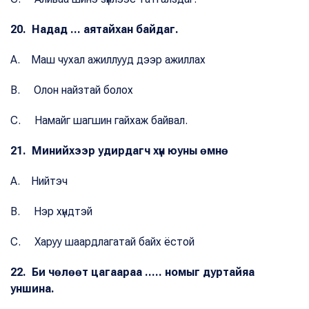
20. Надад ... аятайхан байдаг.
A. Маш чухал ажиллууд дээр ажиллах
B. Олон найзтай болох
C. Намайг шагшин гайхаж байвал.
21. Минийхээр удирдагч хүн юуны өмнө
A. Нийтэч
B. Нэр хүндтэй
C. Харуу шаардлагатай байх ёстой
22. Би чөлөөт цагаараа ..... номыг дуртайяа
уншина.