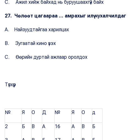
C. Ажил хийж байхад нь буруушаахгүй байх
27. Чөлөөт цагаараа ... амрахыг илүү чухалчилдаг
A. Найзуудтайгаа харилцах
B. Зугаатай кино үзэх
C. Өөрийн дуртай ажлаар оролдох
Түлхүүр
№
Я
О
Д
№
Я
О
д
2
Б
В
А
16
А
В
Б