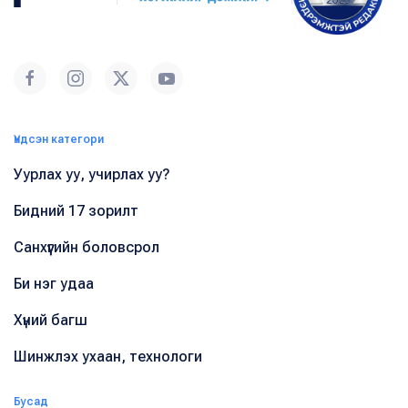
Үндсэн категори
Уурлах уу, учирлах уу?
Бидний 17 зорилт
Санхүүгийн боловсрол
Би нэг удаа
Хүний багш
Шинжлэх ухаан, технологи
Бусад