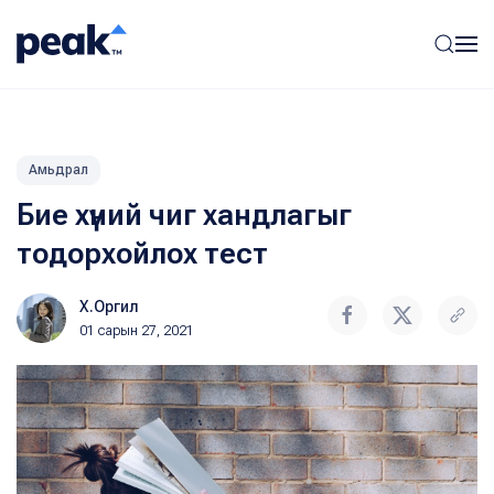
Амьдрал
Бие хүний чиг хандлагыг
тодорхойлох тест
Х.Оргил
01 сарын 27, 2021