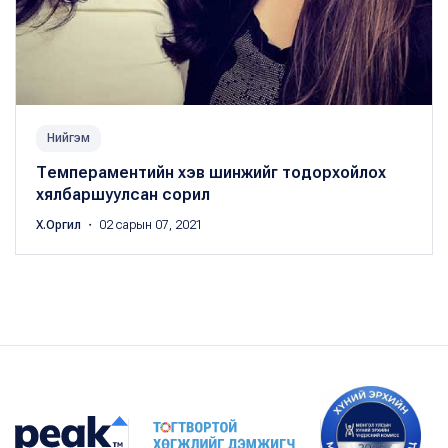
Нийгэм
Темпераментийн хэв шинжийг тодорхойлох
хялбаршуулсан сорил
Х.Оргил
・ 02 сарын 07, 2021