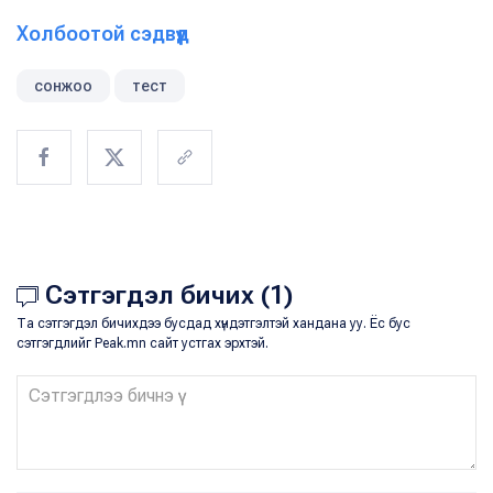
Холбоотой сэдвүүд
сонжоо
тест
Сэтгэгдэл бичих (1)
Та сэтгэгдэл бичихдээ бусдад хүндэтгэлтэй хандана уу. Ёс бус
сэтгэгдлийг Peak.mn сайт устгах эрхтэй.