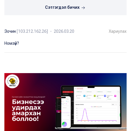
Сэтгэгдэл бичих
Зочин
[103.212.162.26] ・ 2026.03.20
Хариулах
Номзүй?