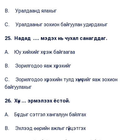
B. Уралдаанд ялахыг
C. Уралдааныг зохион байгуулан удирдахыг
25. Надад .... мэдэх нь чухал санагддаг.
A. Юу хийхийг хүсэж байгаагаа
B. Зорилгодоо яаж хүрэхийг
C. Зорилгодоо хүрэхийн тулд хүмүүсийг яаж зохион
байгуулахыг
26. Хүн ... эрмэлзэх ёстой.
A. Бүсдыг сэтгэл хангалуун байлгах
B. Эхлээд өөрийн ажлыг гүйцэтгэх