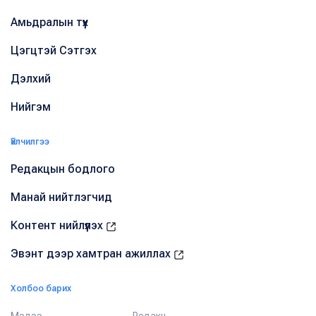
Амьдралын түүх
Цэгцтэй Сэтгэх
Дэлхий
Нийгэм
Үйлчилгээ
Редакцын бодлого
Манай нийтлэгчид
Контент нийлүүлэх
Эвэнт дээр хамтран ажиллах
Холбоо барих