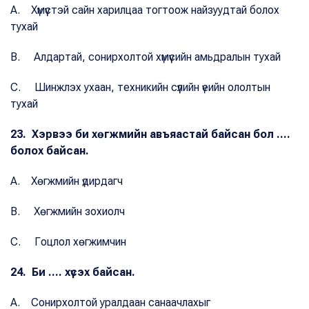
A. Хүмүүстэй сайн харилцаа тогтоож найзуудтай болох
тухай
B. Алдартай, сонирхолтой хүмүүсийн амьдралын тухай
C. Шинжлэх ухаан, техникийн сүүлийн үеийн ололтын
тухай
23. Хэрвээ би хөгжмийн авъяастай байсан бол ....
болох байсан.
A. Хөгжмийн үдирдагч
B. Хөгжмийн зохиолч
C. Гоцлол хөгжимчин
24. Би .... хүсэх байсан.
A. Сонирхолтой уралдаан санаачлахыг