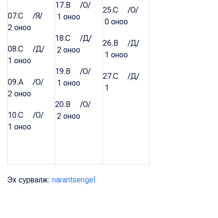
17.B /О/
25.C /О/
07.C /Я/
1 оноо
0 оноо
2 оноо
18.C /Д/
26.B /Д/
08.C /Д/
2 оноо
1 оноо
1 оноо
19.B /О/
27.C /Д/
09.A /О/
1 оноо
1
2 оноо
20.B /О/
10.C /О/
2 оноо
1 оноо
Эх сурвалж:
narantsengel