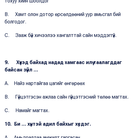
тохуу хийн шоолдог
B. Хамт олон дотор өрсөлдөөний уур амьсгал бий
болгодог.
C. Зааж бүй хичээлээ хангалттай сайн мэддэггүй.
9. Хүүхэд байхад надад хамгаас илүү таалагддаг
байсан зүйл ...
A. Найз нартайгаа цагийг өнгөрөөх
B. Гүйцэтгэсэн ажлаа сайн гүйцэтгэсний төлөө магтах.
C. Намайг магтах.
10. Би ... хүнтэй адил байхыг хүсдэг.
A. Амьдралдаа амжилт гаргасан.