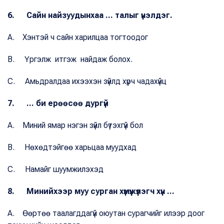
6. Сайн найзуудынхаа ... талыг үнэлдэг.
A. Хэнтэй ч сайн харилцаа тогтоодог
B. Үргэлж итгэж найдаж болох.
C. Амьдралдаа ихээхэн зүйлд хүрч чадахүйц
7. ... би ерөөсөө дургүй
A. Миний ямар нэгэн зүйл бүтэхгүй бол
B. Нөхөдтэйгөө харьцаа муудхад
C. Намайг шуумжилэхэд
8. Минийхээр муу сурган хүмүүжүүлэгч хүн ...
A. Өөртөө таалагддагүй оюутан сурагчийг илээр доог