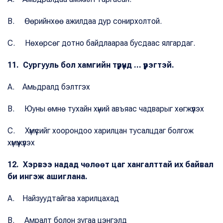
B. Өөрийнхөө ажилдаа дур сонирхолтой.
C. Нөхөрсөг дотно байдлаараа бусдаас ялгардаг.
11. Сургууль бол хамгийн түрүүнд ... үүрэгтэй.
A. Амьдралд бэлтгэх
B. Юуны өмнө тухайн хүний авъяас чадварыг хөгжүүлэх
C. Хүмүүсийг хоорондоо харилцан тусалцдаг болгож
хүмүүжүүлэх
12. Хэрвээ надад чөлөөт цаг хангалттай их байвал
би ингэж ашиглана.
A. Найзуудтайгаа харилцахад
B. Амралт болон зугаа цэнгэлд