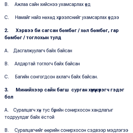
B. Ажлаа сайн хийснээ ухамсарлах үед
C. Намайг найз нөхөд хүрээлснийг ухамсарлах үедээ
2. Хэрвээ би сагсан бөмбөг / хөл бөмбөг, гар
бөмбөг / тоглохын тулд
A. Дасгалжуулагч байх байсан
B. Алдартай тоглогч байх байсан
C. Багийн сонгогдсон ахлагч байх байсан.
3. Минийхээр сайн багш сурган хүмүүжүүлэгч гэдэг
бол
A. Суралцагч хүн тус бүрийн сонирхосон хандлагыг
тодруулдаг байх ёстой
B. Суралцагчийг өөрийн сонирхосон сэдвээр мэдлэгээ