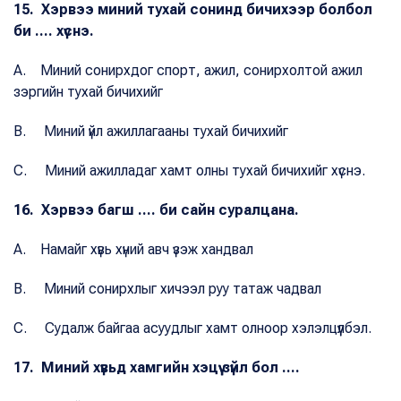
15. Хэрвээ миний тухай сонинд бичихээр болбол
би .... хүснэ.
A. Миний сонирхдог спорт, ажил, сонирхолтой ажил
зэргийн тухай бичихийг
B. Миний үйл ажиллагааны тухай бичихийг
C. Миний ажилладаг хамт олны тухай бичихийг хүснэ.
16. Хэрвээ багш .... би сайн суралцана.
A. Намайг хүвь хүний авч үзэж хандвал
B. Миний сонирхлыг хичээл руу татаж чадвал
C. Судалж байгаа асуудлыг хамт олноор хэлэлцүүлбэл.
17. Миний хүвьд хамгийн хэцүү зүйл бол ....