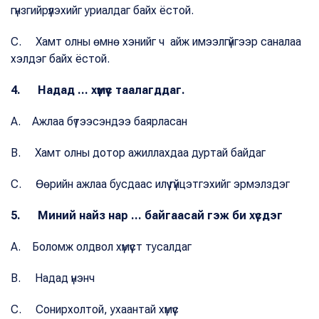
гүнзгийрүүлэхийг уриалдаг байх ёстой.
C. Хамт олны өмнө хэнийг ч айж имээлгүйгээр саналаа
хэлдэг байх ёстой.
4. Надад ... хүмүүс таалагддаг.
A. Ажлаа бүтээсэндээ баярласан
B. Хамт олны дотор ажиллахдаа дуртай байдаг
C. Өөрийн ажлаа бусдаас илүү гүйцэтгэхийг эрмэлздэг
5. Миний найз нар ... байгаасай гэж би хүсдэг
A. Боломж олдвол хүмүүст тусалдаг
B. Надад үнэнч
C. Сонирхолтой, ухаантай хүмүүс