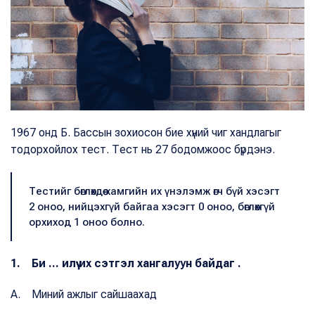
1967 онд Б. Бассын зохиосон бие хүний чиг хандлагыг
тодорхойлох тест. Тест нь 27 бодомжоос бүрдэнэ.
Тестийг бөглөхдөө хамгийн их үнэлэмж өгч бүй хэсэгт
2 оноо, нийцэхгүй байгаа хэсэгт 0 оноо, бөглөхгүй
орхиход 1 оноо болно.
1. Би ... илүү их сэтгэл хангалуун байдаг .
A. Миний ажлыг сайшаахад