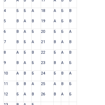
3
А
В
Б
17
А
В
Б
4
Б
Б
А
18
А
Б
В
5
В
А
В
19
А
Б
В
6
В
А
Б
20
Б
Б
А
7
В
Б
А
21
В
А
В
8
А
Б
В
22
Б
А
В
9
В
А
Б
23
В
А
Б
10
А
В
Б
24
Б
В
А
11
Б
В
А
25
А
В
Б
12
Б
А
В
26
В
А
Б
13
В
А
Б