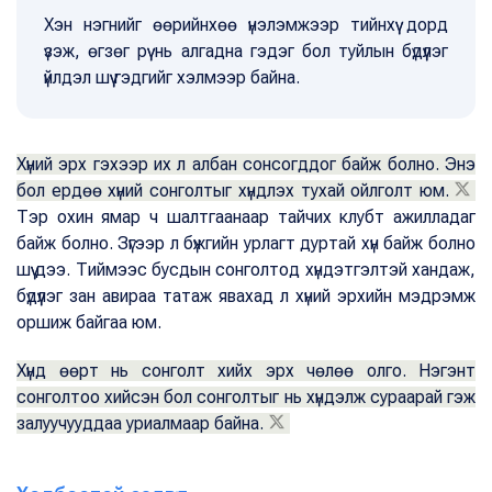
Хэн нэгнийг өөрийнхөө үнэлэмжээр тийнхүү дорд
үзэж, өгзөг рүү нь алгадна гэдэг бол туйлын бүдүүлэг
үйлдэл шүү гэдгийг хэлмээр байна.
Хүний эрх гэхээр их л албан сонсогддог байж болно. Энэ
бол ердөө хүний сонголтыг хүндлэх тухай ойлголт юм.
Тэр охин ямар ч шалтгаанаар тайчих клубт ажилладаг
байж болно. Зүгээр л бүжгийн урлагт дуртай хүн байж болно
шүү дээ. Тиймээс бусдын сонголтод хүндэтгэлтэй хандаж,
бүдүүлэг зан авираа татаж явахад л хүний эрхийн мэдрэмж
оршиж байгаа юм.
Хүнд өөрт нь сонголт хийх эрх чөлөө олго. Нэгэнт
сонголтоо хийсэн бол сонголтыг нь хүндэлж сураарай гэж
залуучууддаа уриалмаар байна.