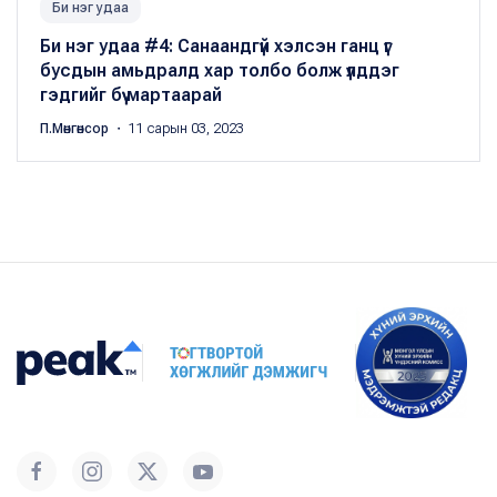
Би нэг удаа
Би нэг удаа #4: Санаандгүй хэлсэн ганц үг
бусдын амьдралд хар толбо болж үлддэг
гэдгийг бүү мартаарай
П.Мөнгөнсор
・ 11 сарын 03, 2023