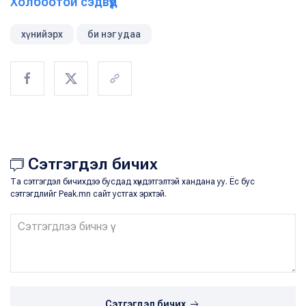
Холбоотой сэдвүүд
хүнийэрх
би нэг удаа
Сэтгэгдэл бичих
Та сэтгэгдэл бичихдээ бусдад хүндэтгэлтэй хандана уу. Ёс бус
сэтгэгдлийг Peak.mn сайт устгах эрхтэй.
Сэтгэгдэл бичих