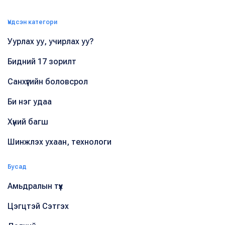
Үндсэн категори
Уурлах уу, учирлах уу?
Бидний 17 зорилт
Санхүүгийн боловсрол
Би нэг удаа
Хүний багш
Шинжлэх ухаан, технологи
Бусад
Амьдралын түүх
Цэгцтэй Сэтгэх