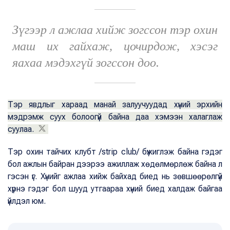
Зүгээр л ажлаа хийж зогссон тэр охин
маш их гайхаж, цочирдож, хэсэг
яахаа мэдэхгүй зогссон доо.
Тэр явдлыг хараад манай залуучуудад хүний эрхийн
мэдрэмж суух болоогүй байна даа хэмээн халаглаж
суулаа.
Тэр охин тайчих клубт /strip club/ бүжиглэж байна гэдэг
бол ажлын байран дээрээ ажиллаж хөдөлмөрлөж байна л
гэсэн үг. Хүнийг ажлаа хийж байхад биед нь зөвшөөрөлгүй
хүрнэ гэдэг бол шууд утгаараа хүний биед халдаж байгаа
үйлдэл юм.