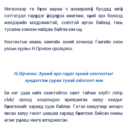
Ингэснээр та бүхэн өөрөө ч анзааралгүй бусдад эвгүй
сэтгэгдэл төрүүлдэг үйлдлүүдээ ажиглаж, хүний эрх болоод
жендэрийн мэдрэмжтэй, соёлтой иргэн байхад тань
тусална хэмээн найдаж байгаа юм шүү.
Контентын маань хамгийн эхний зочноор Гаагийн олон
улсын хуульч Н.Орчлон оролцлоо.
Н.Орчлон: Хүний эрх гэдэг хүний сонголтыг
хүндэтгэж сурах тухай ойлголт юм
Би нэг удаа найз охинтойгоо хамт тайчих клубт /strip
club/ ороод хоорондоо ярилцангаа залуу охидыг
бүжиглэхийг хараад сууж байлаа. Гэтэл хажуугаар өнгөрч
явсан залуу гэнэт цаашаа хараад бүжиглэж байсан охины
өгзөг рүү маш чанга алгадчихсан.