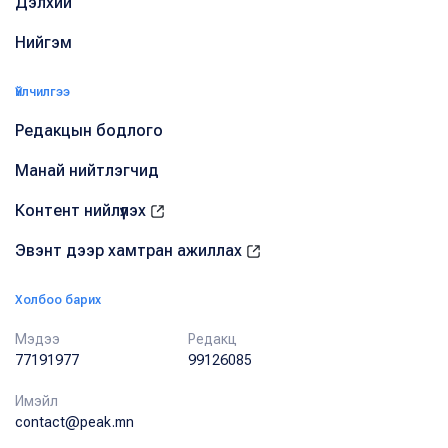
Дэлхий
Нийгэм
Үйлчилгээ
Редакцын бодлого
Манай нийтлэгчид
Контент нийлүүлэх
Эвэнт дээр хамтран ажиллах
Холбоо барих
Мэдээ
Редакц
77191977
99126085
Имэйл
contact@peak.mn