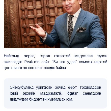
Нийгэмд эерэг, гэрэл гэгээтэй мэдээлэл түгээн
ажилладаг Peak.mn сайт "Би нэг удаа" хэмээх нэртэй
цоо шинэхэн контент эхлүүлж байна.
Энэхүү буланд уригдсан зочид өөрт тохиолдсон
хүний эрхийн мэдрэмжгүй, бүдүүлэг санагдсан
явдлуудаа бидэнтэй хуваалцах юм.