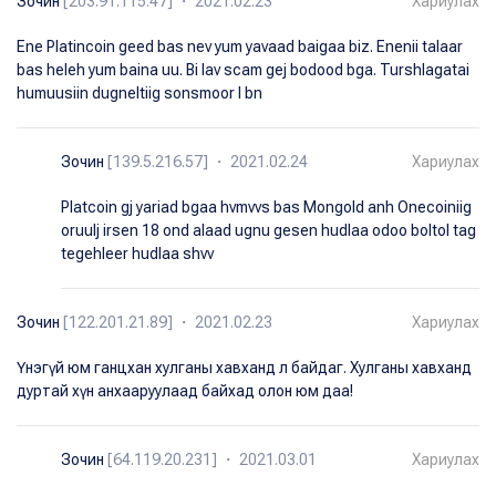
Зочин
[203.91.115.47] ・ 2021.02.23
Хариулах
Ene Platincoin geed bas nev yum yavaad baigaa biz. Enenii talaar
bas heleh yum baina uu. Bi lav scam gej bodood bga. Turshlagatai
humuusiin dugneltiig sonsmoor l bn
Зочин
[139.5.216.57] ・ 2021.02.24
Хариулах
Platcoin gj yariad bgaa hvmvvs bas Mongold anh Onecoiniig
oruulj irsen 18 ond alaad ugnu gesen hudlaa odoo boltol tag
tegehleer hudlaa shvv
Зочин
[122.201.21.89] ・ 2021.02.23
Хариулах
Үнэгүй юм ганцхан хулганы хавханд л байдаг. Хулганы хавханд
дуртай хүн анхааруулаад байхад олон юм даа!
Зочин
[64.119.20.231] ・ 2021.03.01
Хариулах