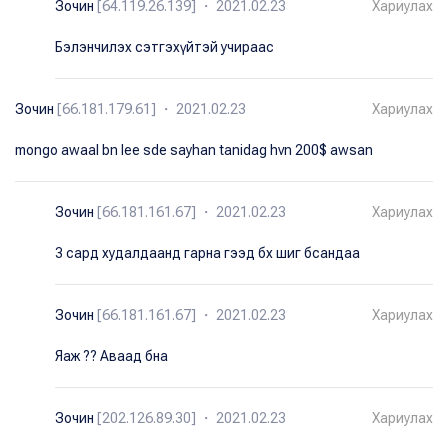
Зочин
[64.119.26.139] ・ 2021.02.23
Хариулах
Бэлэнчилэх сэтгэхүйтэй учираас
Зочин
[66.181.179.61] ・ 2021.02.23
Хариулах
mongo awaal bn lee sde sayhan tanidag hvn 200$ awsan
Зочин
[66.181.161.67] ・ 2021.02.23
Хариулах
3 сард худалдаанд гарна гээд бх шиг бсандаа
Зочин
[66.181.161.67] ・ 2021.02.23
Хариулах
Яаж ?? Аваад бна
Зочин
[202.126.89.30] ・ 2021.02.23
Хариулах