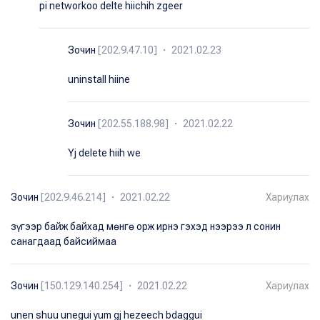
pi networkoo delte hiichih zgeer
Зочин
[202.9.47.10] ・ 2021.02.23
uninstall hiine
Зочин
[202.55.188.98] ・ 2021.02.22
Yj delete hiih we
Зочин
[202.9.46.214] ・ 2021.02.22
Хариулах
зүгээр байж байхад мөнгө орж ирнэ гэхэд нээрээ л сонин
санагдаад байсиймаа
Зочин
[150.129.140.254] ・ 2021.02.22
Хариулах
unen shuu unegui yum gj hezeech bdaggui