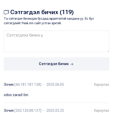
Сэтгэгдэл бичих (119)
Та сэтгэгдэл бичихдээ бусдад хүндэтгэлтэй хандана уу. Ёс бус
сэтгэгдлийг Peak.mn сайт устгах эрхтэй.
Сэтгэгдэл бичих
Зочин
[66.181.181.138] ・ 2025.06.05
Хариулах
odoo zarad l bn
Зочин
[202.126.88.137] ・ 2025.02.25
Хариулах