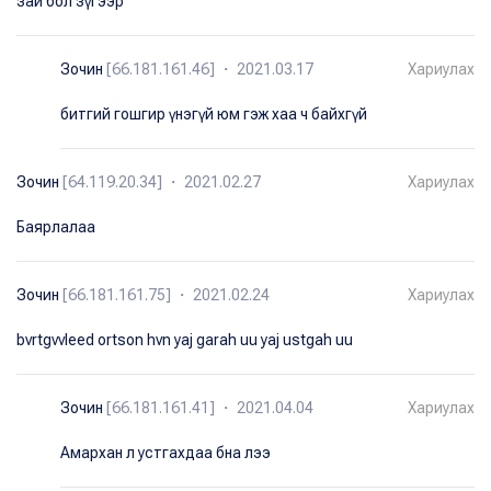
зай бол зүгээр
Зочин
[66.181.161.46] ・ 2021.03.17
Хариулах
битгий гошгир үнэгүй юм гэж хаа ч байхгүй
Зочин
[64.119.20.34] ・ 2021.02.27
Хариулах
Баярлалаа
Зочин
[66.181.161.75] ・ 2021.02.24
Хариулах
bvrtgvvleed ortson hvn yaj garah uu yaj ustgah uu
Зочин
[66.181.161.41] ・ 2021.04.04
Хариулах
Амархан л устгахдаа бна лээ