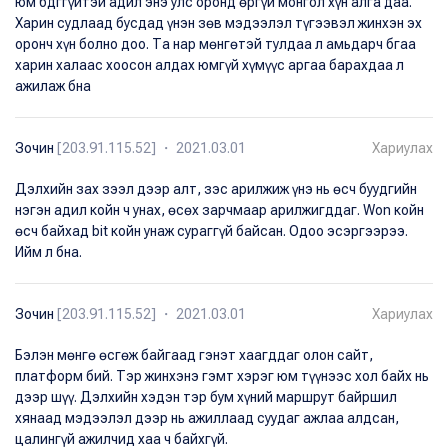
юм бдггүйтэй адил энэ улс оронд өргүй монгол хүн алга даа.
Харин судлаад бусдад үнэн зөв мэдээлэл түгээвэл жинхэн эх
оронч хүн болно доо. Та нар мөнгөтэй тулдаа л амьдарч бгаа
харин халаас хоосон алдах юмгүй хүмүүс аргаа барахдаа л
ажилаж бна
Зочин
[203.91.115.52] ・ 2021.03.01
Хариулах
Дэлхийн зах зээл дээр алт, зэс арилжиж үнэ нь өсч буудгийн
нэгэн адил койн ч унах, өсөх зарчмаар арилжигддаг. Won койн
өсч байхад bit койн унаж сураггүй байсан. Одоо эсэргээрээ.
Ийм л бна.
Зочин
[203.91.115.52] ・ 2021.03.01
Хариулах
Бэлэн мөнгө өсгөж байгаад гэнэт хаагддаг олон сайт,
платформ бий. Тэр жинхэнэ гэмт хэрэг юм түүнээс хол байх нь
дээр шүү. Дэлхийн хэдэн тэр бум хүний маршрут байршил
хянаад мэдээлэл дээр нь ажиллаад суудаг ажлаа алдсан,
цалингүй ажилчид хаа ч байхгүй.