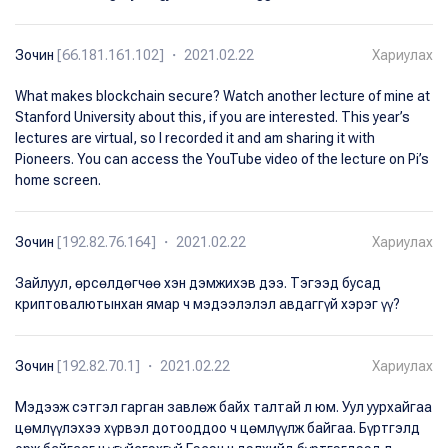
Зочин
[66.181.161.102] ・ 2021.02.22
Хариулах
What makes blockchain secure? Watch another lecture of mine at
Stanford University about this, if you are interested. This year’s
lectures are virtual, so I recorded it and am sharing it with
Pioneers. You can access the YouTube video of the lecture on Pi’s
home screen.
Зочин
[192.82.76.164] ・ 2021.02.22
Хариулах
Зайлуул, өрсөлдөгчөө хэн дэмжихэв дээ. Тэгээд бусад
криптовалютынхан ямар ч мэдээлэлэл авдаггүй хэрэг үү?
Зочин
[192.82.70.1] ・ 2021.02.22
Хариулах
Мэдээж сэтгэл гарган завлөж байх талтай л юм. Уул уурхайгаа
цөмлүүлэхээ хүрвэл дотооддоо ч цөмлүүлж байгаа. Бүртгэлд