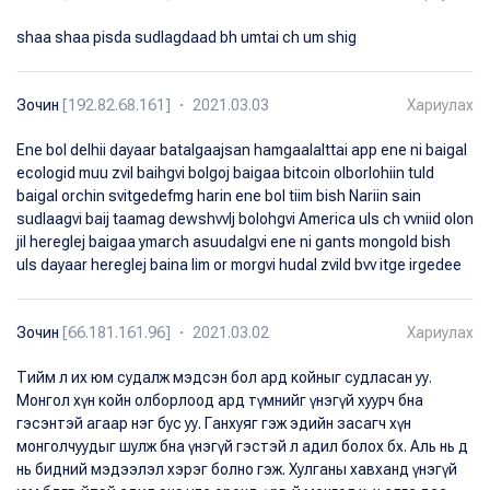
shaa shaa pisda sudlagdaad bh umtai ch um shig
Зочин
[192.82.68.161] ・ 2021.03.03
Хариулах
Ene bol delhii dayaar batalgaajsan hamgaalalttai app ene ni baigal
ecologid muu zvil baihgvi bolgoj baigaa bitcoin olborlohiin tuld
baigal orchin svitgedefmg harin ene bol tiim bish Nariin sain
sudlaagvi baij taamag dewshvvlj bolohgvi America uls ch vvniid olon
jil hereglej baigaa ymarch asuudalgvi ene ni gants mongold bish
uls dayaar hereglej baina Iim or morgvi hudal zvild bvv itge irgedee
Зочин
[66.181.161.96] ・ 2021.03.02
Хариулах
Тийм л их юм судалж мэдсэн бол ард койныг судласан уу.
Монгол хүн койн олборлоод ард түмнийг үнэгүй хуурч бна
гэсэнтэй агаар нэг бус уу. Ганхуяг гэж эдийн засагч хүн
монголчуудыг шулж бна үнэгүй гэстэй л адил болох бх. Аль нь д
нь бидний мэдээлэл хэрэг болно гэж. Хулганы хавханд үнэгүй