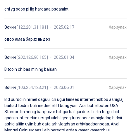
chi yg odoo pi iig hardaaa psdamin\
Зочин
[122.201.31.181] ・ 2025.02.17
Хариулах
одоо амаа барих нь дээ
Зочин
[202.126.90.165] ・ 2025.01.04
Хариулах
Bitcoin ch bas mining baisan
Зочин
[103.254.123.21] ・ 2023.06.01
Хариулах
Bid uursdiin hiimel daguul ch ugui tiimees internet holboo ashiglaj
baihad l bidnii buh medeelel il l bdag yum. Arai buhel buten USA
Stanfordiin neriig barij luivar hiihgui bailgui dee. Tertri tergui bid
gadniin internetiin ursgal uilchilgeeg tureeseer ashigladag bidnii
ashiglaltiin uyiin buh data arhivlagdsan arhivlagdsanbgaa. Aival
Mongol Coinuudaas l aih heregtri ardaa yamar yamarch uil