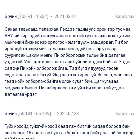
Зочин
[203.91.115.52] ・ 2021.03.01
Хариулах
Санаа тавьсанд талархая. Гэхдээ гадны улс орон тэр тусмаа
АНУ-ийн иргэдийн залуугаасаа настай хүртэл ихэнх нь цахим
мөнгөний бизнесээр орлогоо нэмэгдүүлж амьдардаг. Пи бол
ирээдүйн цахим мөнгө. Банкны ирээдүй бол гар утсанд
суурилсан цахим мөнгө. Пи олборлохын төлөө бид датагаа
үрдэггүй. Үрэгдэх олон шалтгаан буйг чи мэдэж байгаа. Хэдэн
сая хүн Пи койн олборлож бгаа. Тэд бүгд ядуучууд гэсэн
судалгаа хаана ч бхгүй. Энд хэн ч хохироогүй. Bit coin, won coin
гээд койн олборлож байгаа олон суваг бий. Цаг хугацаа
мэдүүлэх бизээ. Пи олборлосон ч үгүй ч би хэрэгтэй үедээ
датаагаа үрдэг.
Зочин
[66.181.165.189] ・ 2021.02.28
Хариулах
Гүйх нохойд гүйхгүй нохой саад гэж битгий садаа болоод бай
энэ сарын 15 наас тэр бумтан болох гээд байхдаа гай болхоор