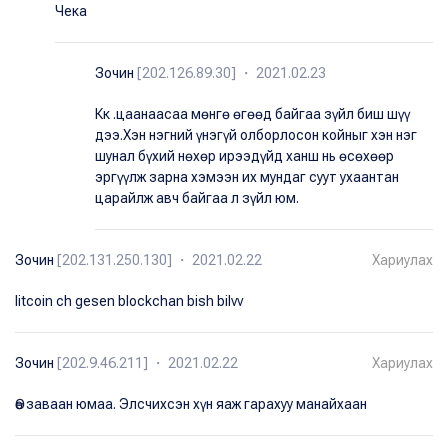
Чека
Зочин
[202.126.89.30] ・ 2021.02.23
Кк .цаанаасаа мөнгө өгөөд байгаа зүйл биш шүү
дээ.Хэн нэгний үнэгүй олборлосон койныг хэн нэг
шунал бүхий нөхөр ирээдүйд ханш нь өсөхөөр
эргүүлж зарна хэмээн их мундаг суут ухаантан
царайлж авч байгаа л зүйл юм.
Зочин
[202.131.250.130] ・ 2021.02.22
Хариулах
litcoin ch gesen blockchan bish bilvv
Зочин
[202.9.46.211] ・ 2021.02.22
Хариулах
Өө заваан юмаа. Элсчихсэн хүн яаж гарахуу манайхаан