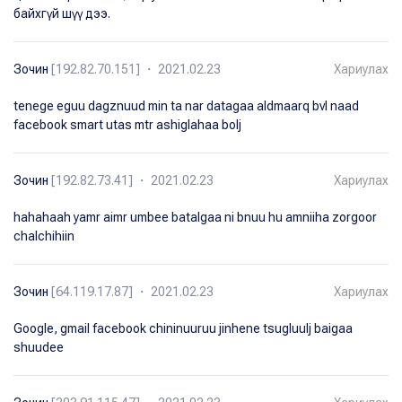
байхгүй шүү дээ.
Зочин
[192.82.70.151] ・ 2021.02.23
Хариулах
tenege eguu dagznuud min ta nar datagaa aldmaarq bvl naad
facebook smart utas mtr ashiglahaa bolj
Зочин
[192.82.73.41] ・ 2021.02.23
Хариулах
hahahaah yamr aimr umbee batalgaa ni bnuu hu amniiha zorgoor
chalchihiin
Зочин
[64.119.17.87] ・ 2021.02.23
Хариулах
Google, gmail facebook chininuuruu jinhene tsugluulj baigaa
shuudee