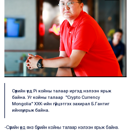
Сүүлийн үед Pi койны талаар иргэд нэлээн ярьж
байна. Уг койны талаар "Crypto Currency
Mongolia" ХХК-ийн гүйцэтгэх захирал Б.Гантиг
ийнхүү ярьж байна.
-Сүүлийн үед янз бүрийн койны талаар нэлээн ярьж байна.