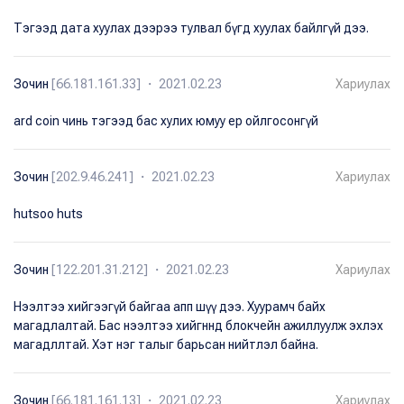
Тэгээд дата хуулах дээрээ тулвал бүгд хуулах байлгүй дээ.
Зочин
[66.181.161.33] ・ 2021.02.23
Хариулах
ard coin чинь тэгээд бас хулих юмуу ер ойлгосонгүй
Зочин
[202.9.46.241] ・ 2021.02.23
Хариулах
hutsoo huts
Зочин
[122.201.31.212] ・ 2021.02.23
Хариулах
Нээлтээ хийгээгүй байгаа апп шүү дээ. Хуурамч байх
магадлалтай. Бас нээлтээ хийгннд блокчейн ажиллуулж эхлэх
магадллтай. Хэт нэг талыг барьсан нийтлэл байна.
Зочин
[66.181.161.13] ・ 2021.02.23
Хариулах