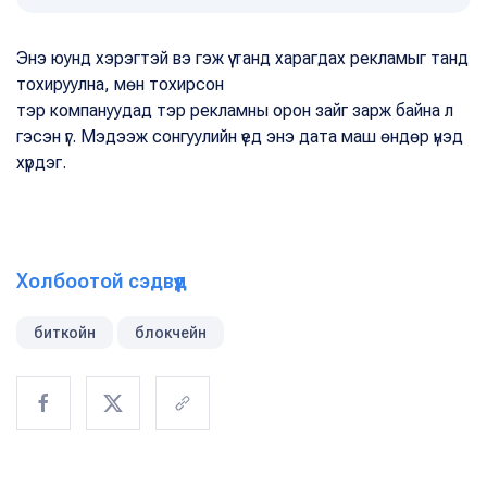
Энэ юунд хэрэгтэй вэ гэж үү танд харагдах рекламыг танд
тохируулна, мөн тохирсон
тэр компануудад тэр рекламны орон зайг зарж байна л
гэсэн үг. Мэдээж сонгуулийн үед энэ дата маш өндөр үнэд
хүрдэг.
Холбоотой сэдвүүд
биткойн
блокчейн