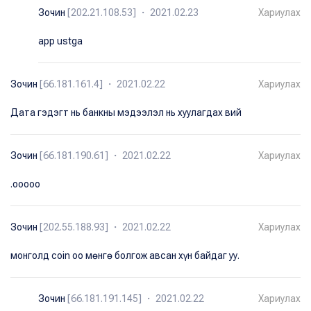
Зочин
[202.21.108.53] ・ 2021.02.23
Хариулах
app ustga
Зочин
[66.181.161.4] ・ 2021.02.22
Хариулах
Дата гэдэгт нь банкны мэдээлэл нь хуулагдах вий
Зочин
[66.181.190.61] ・ 2021.02.22
Хариулах
.ооооо
Зочин
[202.55.188.93] ・ 2021.02.22
Хариулах
монголд coin оо мөнгө болгож авсан хүн байдаг уу.
Зочин
[66.181.191.145] ・ 2021.02.22
Хариулах