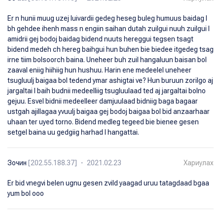
Er n hunii muug uzej luivardii gedeg heseg buleg humuus baidag l
bh gehdee ihenh mass n engiin saihan dutah zuilgui nuuh zuilgui l
amidrii gej bodoj baidag bidend nuuts hereggui tegsen tsagt
bidend medeh ch hereg baihgui hun buhen bie biedee itgedeg tsag
irne tiim bolsoorch baina. Uneheer buh zuil hangaluun baisan bol
zaaval eniig hiihiig hun hushuu. Harin ene medeelel uneheer
tsugluulj baigaa bol tedend ymar ashigtai ve? Hun buruun zorilgo aj
jargaltai l baih budnii medeelliig tsugluulaad ted aj jargaltai bolno
gejuu. Esvel bidnii medeelleer damjuulaad bidniig baga bagaar
ustgah ajillagaa yvuulj baigaa gej bodoj baigaa bol bid anzaarhaar
uhaan ter uyed torno. Bidend medleg tegeed bie bienee gesen
setgel baina uu gedgiig harhad l hangattai.
Зочин
[202.55.188.37] ・ 2021.02.23
Хариулах
Er bid vnegvi belen ugnu gesen zvild yaagad uruu tatagdaad bgaa
yum bol ooo