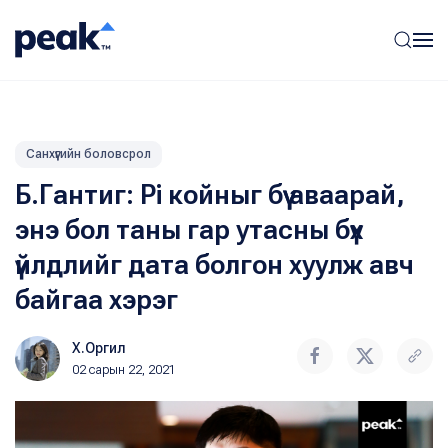
Санхүүгийн боловсрол
Б.Гантиг: Pi койныг бүү аваарай,
энэ бол таны гар утасны бүх
үйлдлийг дата болгон хуулж авч
байгаа хэрэг
Х.Оргил
02 сарын 22, 2021