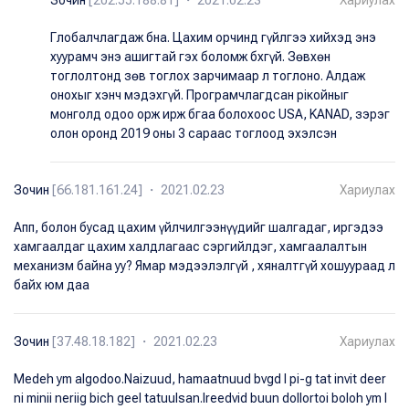
Зочин
[202.55.188.81] ・ 2021.02.23
Хариулах
Глобалчлагдаж бна. Цахим орчинд гүйлгээ хийхэд энэ
хуурамч энэ ашигтай гэх боломж бхгүй. Зөвхөн
тоглолтонд зөв тоглох зарчимаар л тоглоно. Алдаж
онохыг хэнч мэдэхгүй. Програмчлагдсан piкойныг
монголд одоо орж ирж бгаа болохоос USA, KANAD, зэрэг
олон оронд 2019 оны 3 сараас тоглоод эхэлсэн
Зочин
[66.181.161.24] ・ 2021.02.23
Хариулах
Апп, болон бусад цахим үйлчилгээнүүдийг шалгадаг, иргэдээ
хамгаалдаг цахим халдлагаас сэргийлдэг, хамгаалалтын
механизм байна уу? Ямар мэдээлэлгүй , хяналтгүй хошуураад л
байх юм даа
Зочин
[37.48.18.182] ・ 2021.02.23
Хариулах
Medeh ym algodoo.Naizuud, hamaatnuud bvgd l pi-g tat invit deer
ni minii neriig bich geel tatuulsan.Ireedvid buun dollortoi boloh ym l