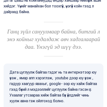
датаг цааш нь компаниудад өндөр ханшаар нийлүүлж ашиг
хийдэг. Үүнийг манайхан бол тоохгүй, үнэгүй койн гээд л
дайраад байна.
Ганц зүйл сануулмаар байна, битгий л
энэ койныг худалдаж авч хадгалаарай
даа. Үнэгүй эд шүү дээ.
Дата цуглуулж байгаа гэдэг нь та интернэтээр юу
үзэж , ямар апп хэрэглэж, youtube дээр юу үзэж ,
гадуур хаагуур явахыг, google- ээр юу хайж байгаа
гээд бүхий л мэдээллийг цуглуулж байна гэсэн үг.
Ухаалаг утсаараа хийж байгаа бүх үйлдлийг чинь
хуулж авна гэж ойлгоход болно.