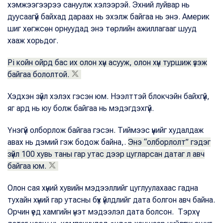
хэмжээгээрээ сануулж хэлээрэй. Эхний луйвар нь
дуусаагүй байхад дараах нь эхэлж байгаа нь энэ. Америк
шиг хөгжсөн орнуудад энэ төрлийн ажиллагааг шууд
хааж хорьдог.
Pi койн ойрд бас их олон хүн асууж, олон хүн туршиж үзэж
байгаа бололтой.
Хэдхэн зүйл хэлэх гэсэн юм. Нээлттэй блокчэйн байхгүй,
яг ард нь юу болж байгаа нь мэдэгдэхгүй.
Үнэгүй олборлож байгаа гэсэн. Тиймээс үүнийг худалдаж
авах нь дэмий гэж бодож байна,.
Энэ “олборлолт” гэдэг
зүйл 100 хувь таны гар утас дээр цугларсан датаг л авч
байгаа юм.
Олон сая хүний хувийн мэдээллийг цуглуулахаас гадна
тухайн хүний гар утасны бүх үйлдлийг дата болгон авч байна.
Орчин үед хамгийн үнэт мэдээлэл дата болсон. Тэрхүү