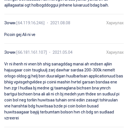
ajillagaatai ogt holbogddoggui jinhene luivaruud bdag baih.
Зочин
[64.119.16.246] ・ 2021.08.08
Хариулах
Picoin gej Ali ni ve
Зочин
[66.181.161.107] ・ 2021.05.04
Хариулах
Vr ni ihenh ni vnen bh shig sanagddag manai ah vndsen ajliin
hajuugaar coin tsugluulj zarj dawhar sardaa 200-300k nemelt
orlogo oldog gj helj bsn duurailgan huulbarlsan applicationuud bas
bhiig vgvisgehgvildee pi coinii mashin hvrtel garsan bsndaa ene
hvn zgr l hudlaa bj medne gj taamaglana bichsen bna ymrch
bartgui bichsen bna ali ali ni ch bj medeh yum thdee sn sudluul pi
coin bol neg torliin huwitsaa tuhain ornii ediin zasagt tohiruulan
vne hanshtai bdg huwitsaa bzde pi coin bolon busad
huwitsaagaar bayjij terbumtam bolson hvn ch bdg sn sudlaad
vzreerei