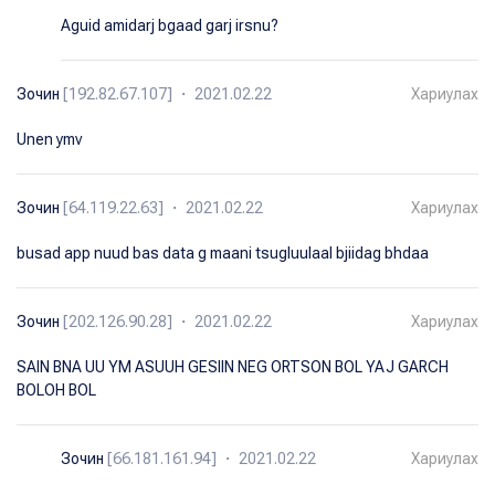
Aguid amidarj bgaad garj irsnu?
Зочин
[192.82.67.107] ・ 2021.02.22
Хариулах
Unen ymv
Зочин
[64.119.22.63] ・ 2021.02.22
Хариулах
busad app nuud bas data g maani tsugluulaal bjiidag bhdaa
Зочин
[202.126.90.28] ・ 2021.02.22
Хариулах
SAIN BNA UU YM ASUUH GESIIN NEG ORTSON BOL YAJ GARCH
BOLOH BOL
Зочин
[66.181.161.94] ・ 2021.02.22
Хариулах