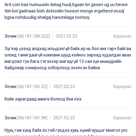
Ard coin bas humuusiin datag huulj bgaan bn gesen ug uu herew
tiim bol gadnaas bish dotoodiin hooson mongo ergeltend oruulj
bgsa nohduudiig shalgaj hariutslaga tootsoy
Зочин
[66.181.186.222] ・ 2021.02.23
Хариулах
Зүгээр үзээд алдхад илүүдэхгүй байх.ер нь бол анх гарч байгаа
олонд танигдаагүй компани шууд койноо зархад худалдан авах
магдлал тун бага.тэгэхээр магадгүй 13 сая хүн өнөөдрийн
байдлаар сонирхоод олборлоод эхэлсэн байна.
Зочин
[66.181.185.32] ・ 2021.02.23
Хариулах
Койн зарагдаад мөнгө болоод бна лээ.
Зочин
[66.181.161.98] ・ 2021.02.23
Хариулах
Нууц гэж хүнд байх ёстой гэхдээ хувь хүний нууцыг монгол улс