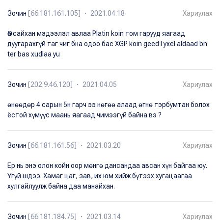
Зочин
[66.181.161.105] ・ 2021.04.18
Хариулах
Өө сайхан мэдээлэл авлаа Platin koin том гарууд яагаад
дуугарахгүй таг чиг бна одоо бас XGP koin geed l yxel aldaad bn
ter bas xudlaa yu
Зочин
[202.9.46.120] ・ 2021.04.05
Хариулах
өнөөдөр 4 сарын 5н гарч ээ нөгөө алаад өгнө тэрбумтан болох
ёстой хүмүүс маань яагаад чимээгүй байна вэ ?
Зочин
[66.181.161.56] ・ 2021.03.20
Хариулах
Ер нь энэ олон койн оор мөнгө дансандаа авсан хүн байгаа юу.
Үгүй шдээ. Хамаг цаг, зав, их юм хийж бүтээх хугацаагаа
хулгайлуулж байна даа манайхан.
Зочин
[66.181.184.75] ・ 2021.03.14
Хариулах