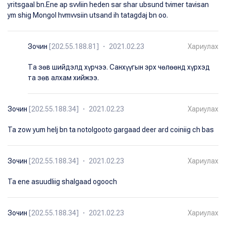
yritsgaal bn.Ene ap svvliin heden sar shar ubsund tvimer tavisan
ym shig Mongol hvmvvsiin utsand ih tatagdaj bn oo.
Зочин
[202.55.188.81] ・ 2021.02.23
Хариулах
Та зөв шийдэлд хүрчээ. Санхүүгын эрх чөлөөнд хүрхэд
та зөв алхам хийжээ.
Зочин
[202.55.188.34] ・ 2021.02.23
Хариулах
Ta zow yum helj bn ta notolgooto gargaad deer ard coiniig ch bas
Зочин
[202.55.188.34] ・ 2021.02.23
Хариулах
Ta ene asuudliig shalgaad ogooch
Зочин
[202.55.188.34] ・ 2021.02.23
Хариулах