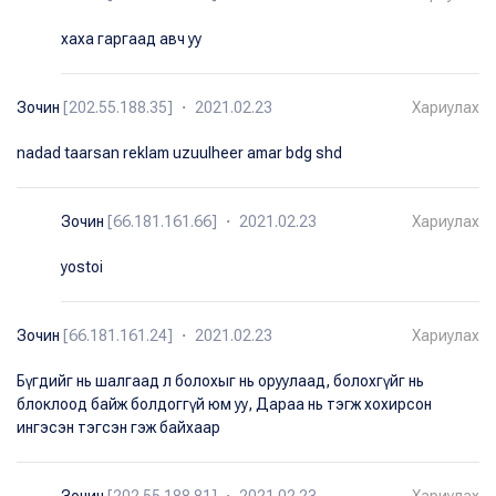
хаха гаргаад авч уу
Зочин
[202.55.188.35] ・ 2021.02.23
Хариулах
nadad taarsan reklam uzuulheer amar bdg shd
Зочин
[66.181.161.66] ・ 2021.02.23
Хариулах
yostoi
Зочин
[66.181.161.24] ・ 2021.02.23
Хариулах
Бүгдийг нь шалгаад л болохыг нь оруулаад, болохгүйг нь
блоклоод байж болдоггүй юм уу, Дараа нь тэгж хохирсон
ингэсэн тэгсэн гэж байхаар