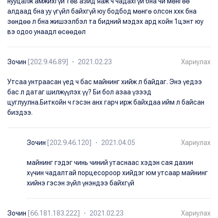
нууцалж амжихгүй төв азид яаж ч чадахгүй бна чи мөнгөө
алдаад бна уу үгүйл байхгүй юу бодбод мөнгө олсон ххк бна
зөндөө л бна жишээлбэл та бидний мэдэх ард койн 1цэнт юу
вэ одоо унаадл өсөөдөл
Зочин
[202.9.46.89] ・ 2021.02.23
Хариулах
Утсаа унтраасан үед ч бас майнинг хийж л байдаг. Энэ үедээ
бас л датаг шилжүүлэх үү? Би бол азаа үзээд
цуглуулна.Биткойн ч гэсэн анх гарч ирж байхдаа ийм л байсан
биздээ.
Зочин
[202.9.46.120] ・ 2021.04.05
Хариулах
майнинг гэдэг чинь чиний утаснаас хэдэн сая дахин
хүчин чадалтай порцесороор хийдэг юм утсаар майнинг
хийнэ гэсэн зүйл үнэндээ байхгүй
Зочин
[66.181.183.222] ・ 2021.02.23
Хариулах