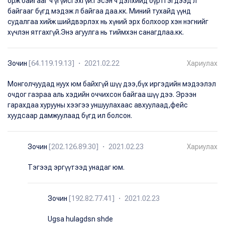
орж байгааг ч үгүйсгэхгүй.Гэсэн ч дэлхийд бүртгэгдээд л
байгааг бүгд мэдэж л байгаа даа.кк. Миний тухайд үүнд
судалгаа хийж шийдвэрлэх нь хүний эрх болхоор хэн нэгнийг
хүчлэн ятгахгүй.Энэ агуулга нь тиймхэн санагдлаа.кк.
Зочин
[64.119.19.13] ・ 2021.02.22
Хариулах
Монголчуудад нуух юм байхгүй шүү дээ,бүх иргэдийн мэдээлэл
очдог газраа аль хэдийн оччихсон байгаа шүү дээ. Эрээн
гарахдаа хурууны хээгээ уншуулахаас авхуулаад,фейс
хуудсаар дамжуулаад бүгд ил болсон.
Зочин
[202.126.89.30] ・ 2021.02.23
Хариулах
Тэгээд эргүүтээд унадаг юм.
Зочин
[192.82.77.41] ・ 2021.02.23
Ugsa hulagdsn shde