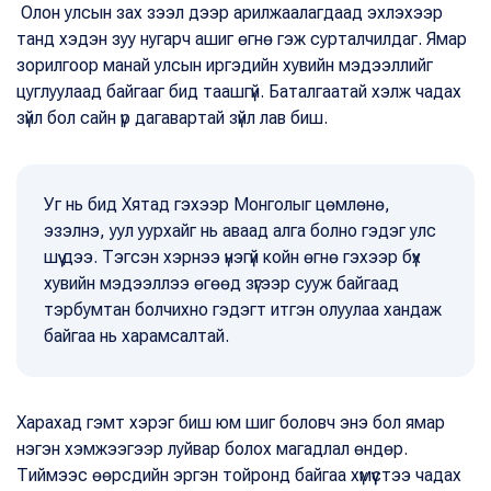
Олон улсын зах зээл дээр арилжаалагдаад эхлэхээр
танд хэдэн зуу нугарч ашиг өгнө гэж сурталчилдаг. Ямар
зорилгоор манай улсын иргэдийн хувийн мэдээллийг
цуглуулаад байгааг бид таашгүй. Баталгаатай хэлж чадах
зүйл бол сайн үр дагавартай зүйл лав биш.
Уг нь бид Хятад гэхээр Монголыг цөмлөнө,
эзэлнэ, уул уурхайг нь аваад алга болно гэдэг улс
шүү дээ. Тэгсэн хэрнээ үнэгүй койн өгнө гэхээр бүх
хувийн мэдээллээ өгөөд зүгээр сууж байгаад
тэрбумтан болчихно гэдэгт итгэн олуулаа хандаж
байгаа нь харамсалтай.
Харахад гэмт хэрэг биш юм шиг боловч энэ бол ямар
нэгэн хэмжээгээр луйвар болох магадлал өндөр.
Тиймээс өөрсдийн эргэн тойронд байгаа хүмүүстээ чадах