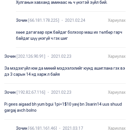
Хулганын хавханд аминаас нь ч үнэтэй зүйл бий.
Зочин
[66.181.178.225] ・ 2021.02.24
Хариулах
хөөе датагаар орж байдаг болхоор маш их төлбөр гарч
байдаг шүү үнэгүй ч гэх шиг
Зочин
[202.126.90.91] ・ 2021.02.23
Хариулах
За мэдэхгүйл юм да миний мэдээлэлийг юунд ашиглана гэх вэ
дэ 3 сарын 14 нд харж л байя
Зочин
[192.82.67.116] ・ 2021.02.23
Хариулах
Pi gees aigaad bh yum bgui 1pi=1$10 yavj bn 3sarin14 uus shuud
gargaj avch bolno
Зочин
[66.181.161.46] ・ 2021.03.17
Хариулах