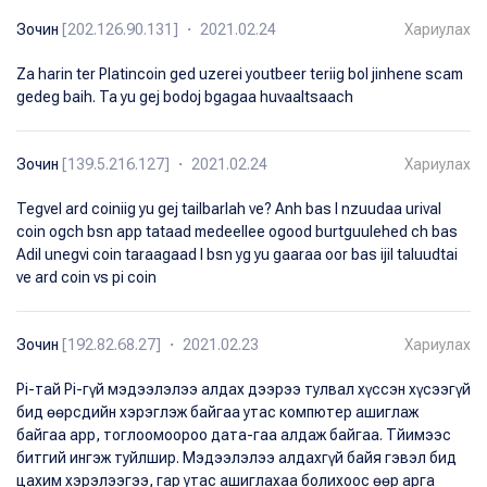
Зочин
[202.126.90.131] ・ 2021.02.24
Хариулах
Za harin ter Platincoin ged uzerei youtbeer teriig bol jinhene scam
gedeg baih. Ta yu gej bodoj bgagaa huvaaltsaach
Зочин
[139.5.216.127] ・ 2021.02.24
Хариулах
Tegvel ard coiniig yu gej tailbarlah ve? Anh bas l nzuudaa urival
coin ogch bsn app tataad medeellee ogood burtguulehed ch bas
Adil unegvi coin taraagaad l bsn yg yu gaaraa oor bas ijil taluudtai
ve ard coin vs pi coin
Зочин
[192.82.68.27] ・ 2021.02.23
Хариулах
Pi-тай Pi-гүй мэдээлэлээ алдах дээрээ тулвал хүссэн хүсээгүй
бид өөрсдийн хэрэглэж байгаа утас компютер ашиглаж
байгаа арр, тоглоомоороо дата-гаа алдаж байгаа. Тйимээс
битгий ингэж туйлшир. Мэдээлэлээ алдахгүй байя гэвэл бид
цахим хэрэлээгээ, гар утас ашиглахаа болихоос өөр арга