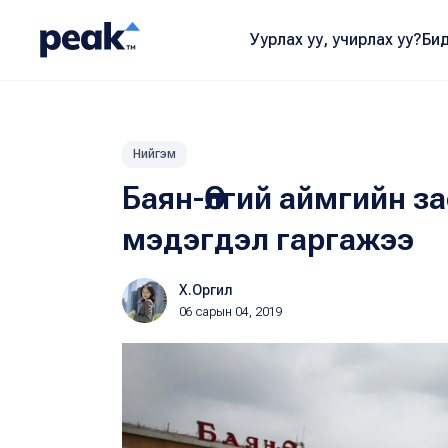
Уурлах уу, учирлах уу?
Бид
Нийгэм
Баян-Өлгий аймгийн з
мэдэгдэл гаргажээ
Х.Оргил
06 сарын 04, 2019