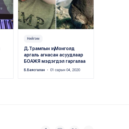
Нийгэм
Нийгэм
н
Д.Трампын хүү Монголд
Коронавир
аргаль агнасан асуудлаар
асуудлаар 
БОАЖЯ мэдэгдэл гаргалаа
яам МЭДЭ
Б.Баясгалан
・ 01 сарын 04, 2020
Б.Баясгалан
・