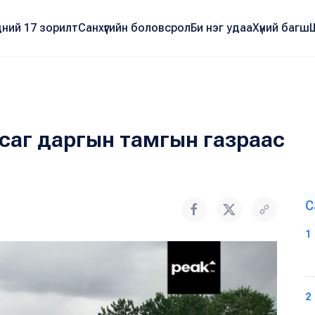
ний 17 зорилт
Санхүүгийн боловсрол
Би нэг удаа
Хүний багш
асаг даргын тамгын газраас
С
1
2