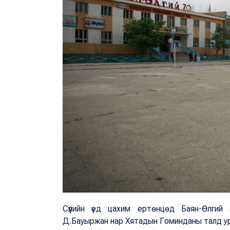
Сүүлийн үед цахим ертөнцөд Баян-Өлгий
Д.Бауыржан нар Хятадын Гоминданы талд ур