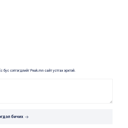
с бус сэтгэгдлийг Peak.mn сайт устгах эрхтэй.
эгдэл бичих