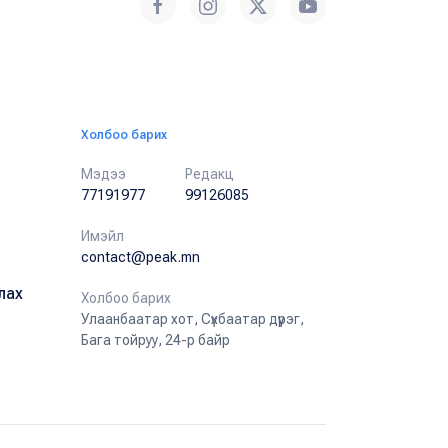
Холбоо барих
Мэдээ
Редакц
77191977
99126085
Имэйл
contact@peak.mn
лах
Холбоо барих
Улаанбаатар хот, Сүхбаатар дүүрэг,
Бага тойруу, 24-р байр