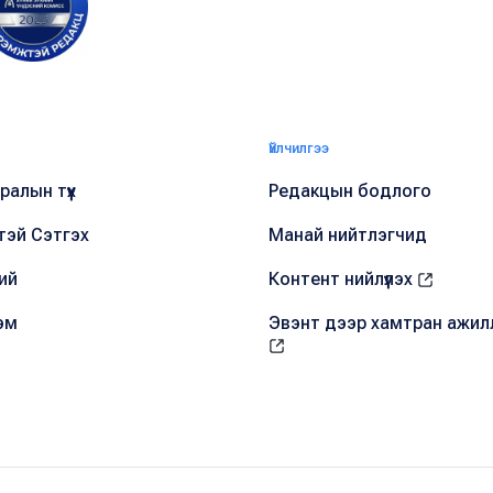
Үйлчилгээ
алын түүх
Редакцын бодлого
тэй Сэтгэх
Манай нийтлэгчид
ий
Контент нийлүүлэх
эм
Эвэнт дээр хамтран ажил