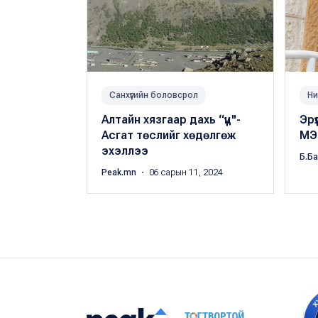
Санхүүгийн боловсрол
Ни
Алтайн хязгаар дахь “үүц"-
Эрү
Асгат төслийг хөдөлгөж
МЭ
эхэллээ
Б.Б
Peak.mn
・ 06 сарын 11, 2024