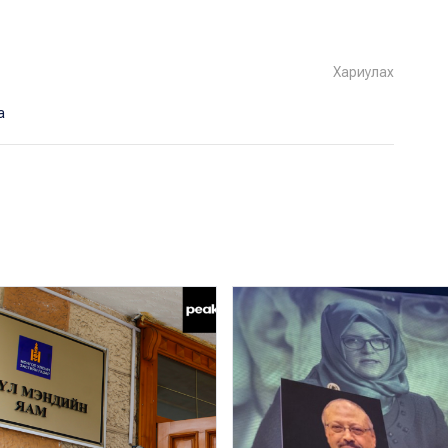
Хариулах
а