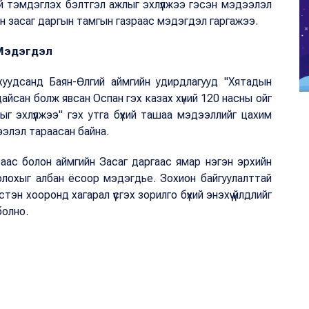
эй тэмдэглэх бэлтгэл ажлыг эхлүүлжээ гэсэн мэдээлэл
йн засаг даргын тамгын газраас мэдэгдэл гаргажээ.
Мэдэгдэл
 хуудсанд Баян-Өлгий аймгийн удирдлагууд "Хятадын
йсан болж явсан Оспан гэх казах хүний 120 насны ойг
г эхлүүлжээ" гэх утга бүхий ташаа мэдээллийг цахим
ээлэл тараасан байна.
аас болон аймгийн Засаг даргаас ямар нэгэн эрхийн
 болохыг албан ёсоор мэдэгдье. Зохион байгуулалттай
эн хооронд хагарал үүсгэх зорилго бүхий энэхүү үйлдлийг
болно.