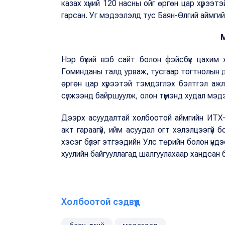
казах хүний 120 насны ойг өргөн цар хүрээт
гарсан. Уг мэдээлэлд тус Баян-Өлгий аймги
Нэр бүхий вэб сайт болон фэйсбүүк цахим
Гоминданы талд урваж, тусгаар тогтнолын да
өргөн цар хүрээтэй тэмдэглэх бэлтгэл ажлы
сүлжээнд байршуулж, олон түмэнд худал мэд
Дээрх асуудалтай холбоотой аймгийн ИТХ-
акт гараагүй, ийм асуудал огт хэлэлцээгүй
хэсэг бүлэг этгээдийн Улс төрийн болон үндэст
хуулийн байгууллагад шалгуулахаар хандсан 
Холбоотой сэдвүүд