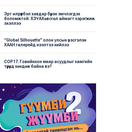
Эрт илрүүлбэл хавдар бүрэн эмчлэгдэх
боломжтой: ХЭҮА​Хөвсгөл аймагт хэрэгжиж
эхэллээ
“Global Silhouette” олон улсын үзэсгэлэн
ХААН галерейд нээлтээ хийлээ
COP17: Говийнхон ямар асуудлыг хамгийн
түрүүнд хөндөж байна вэ?