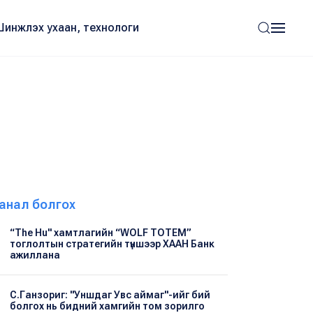
Шинжлэх ухаан, технологи
анал болгох
“The Hu" хамтлагийн “WOLF TOTEM”
тоглолтын стратегийн түншээр ХААН Банк
ажиллана
С.Ганзориг: "Уншдаг Увс аймаг"-ийг бий
болгох нь бидний хамгийн том зорилго