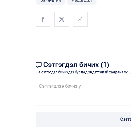
баян-өлгий
мэдэгдэл
Сэтгэгдэл бичих (1)
Та сэтгэгдэл бичихдээ бусдад хүндэтгэлтэй хандана уу. Ё
Сэтг