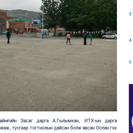
3
4
5
 аймгийн Засаг дарга А.Гылымхан, ИТХ-ын дарга
важ, тусгаар тогтнолын дайсан болж явсан Оспан гэх