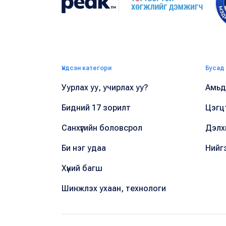
Үндсэн категори
Бусад
Уурлах уу, учирлах уу?
Амьдр
Бидний 17 зорилт
Цэгц
Санхүүгийн боловсрол
Дэлх
Би нэг удаа
Нийг
Хүний багш
Шинжлэх ухаан, технологи