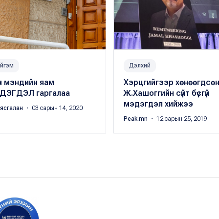
йгэм
Дэлхий
үл мэндийн яам
Хэрцгийгээр хөнөөгдсө
ДЭГДЭЛ гаргалаа
Ж.Хашоггийн сүйт бүсгүй
мэдэгдэл хийжээ
аясгалан
・ 03 сарын 14, 2020
Peak.mn
・ 12 сарын 25, 2019