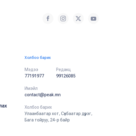
Холбоо барих
Мэдээ
Редакц
77191977
99126085
Имэйл
contact@peak.mn
лах
Холбоо барих
Улаанбаатар хот, Сүхбаатар дүүрэг,
Бага тойруу, 24-р байр