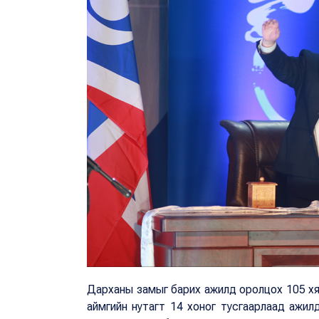
Дарханы замыг барих ажилд оролцох 105 хят
аймгийн нутагт 14 хоног тусгаарлаад ажилд