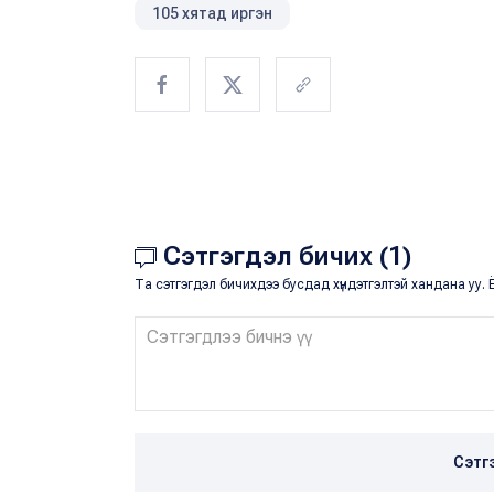
105 хятад иргэн
Сэтгэгдэл бичих (1)
Та сэтгэгдэл бичихдээ бусдад хүндэтгэлтэй хандана уу. Ё
Сэтг