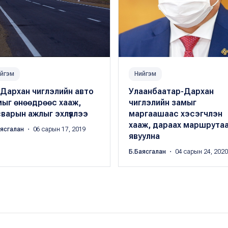
йгэм
Нийгэм
Дархан чиглэлийн авто
Улаанбаатар-Дархан
мыг өнөөдрөөс хааж,
чиглэлийн замыг
варын ажлыг эхлүүллээ
маргаашаас хэсэгчлэн
хааж, дараах маршрута
аясгалан
・ 06 сарын 17, 2019
явуулна
Б.Баясгалан
・ 04 сарын 24, 2020