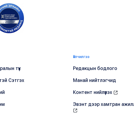
Үйлчилгээ
алын түүх
Редакцын бодлого
тэй Сэтгэх
Манай нийтлэгчид
ий
Контент нийлүүлэх
эм
Эвэнт дээр хамтран ажил