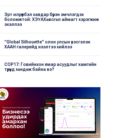
Эрт илрүүлбэл хавдар бүрэн эмчлэгдэх
боломжтой: ХЭҮА​Хөвсгөл аймагт хэрэгжиж
эхэллээ
“Global Silhouette” олон улсын үзэсгэлэн
ХААН галерейд нээлтээ хийлээ
COP17: Говийнхон ямар асуудлыг хамгийн
түрүүнд хөндөж байна вэ?