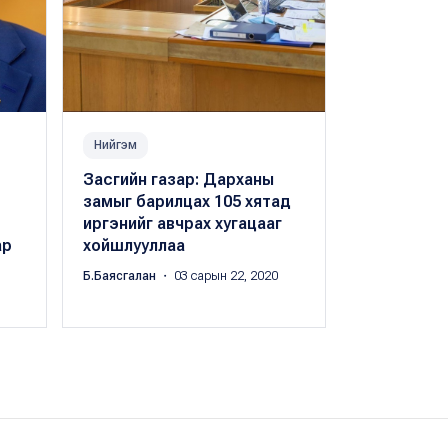
Нийгэм
Улс төр
Засгийн газар: Дарханы
АН: МАН гэ
замыг барилцах 105 хятад
халхавчла
иргэнийг авчрах хугацааг
гишүүдийг 
ар
хойшлууллаа
оролдлого
Б.Баясгалан
・ 03 сарын 22, 2020
Б.Баясгалан
・