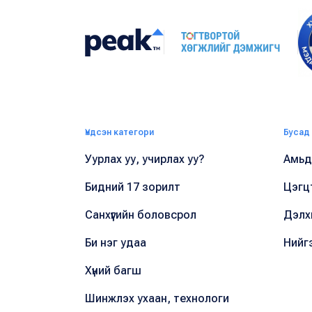
Үндсэн категори
Бусад
Уурлах уу, учирлах уу?
Амьдр
Бидний 17 зорилт
Цэгц
Санхүүгийн боловсрол
Дэлх
Би нэг удаа
Нийг
Хүний багш
Шинжлэх ухаан, технологи