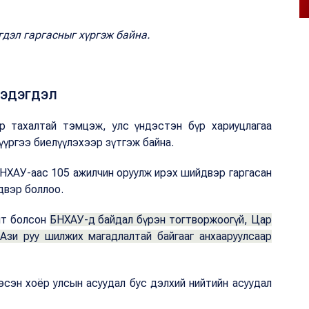
дэл гаргасныг хүргэж байна.
ЭДЭГДЭЛ
 тахалтай тэмцэж, улс үндэстэн бүр хариуцлагаа
н үүргээ биелүүлэхээр зүтгэж байна.
БНХАУ-аас 105 ажилчин оруулж ирэх шийдвэр гаргасан
йдвэр боллоо.
омт болсон
БНХАУ-д байдал бүрэн тогтворжоогүй, Цар
Ази руу шилжих магадлалтай байгааг анхааруулсаар
эсэн хоёр улсын асуудал бус дэлхий нийтийн асуудал