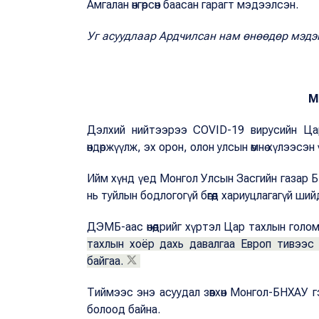
Амгалан өнгөрсөн баасан гарагт мэдээлсэн.
Уг асуудлаар Ардчилсан нам өнөөдөр мэдэг
М
Дэлхий нийтээрээ COVID-19 вирусийн Цар
өндөржүүлж, эх орон, олон улсын өмнө хүлээсэ
Ийм хүнд үед Монгол Улсын Засгийн газар 
нь туйлын бодлогогүй бөгөөд хариуцлагагүй ши
ДЭМБ-аас өнөөдрийг хүртэл Цар тахлын гол
тахлын хоёр дахь давалгаа Европ тивээс 
байгаа.
Тиймээс энэ асуудал зөвхөн Монгол-БНХАУ г
болоод байна.