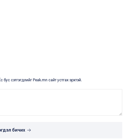
с бус сэтгэгдлийг Peak.mn сайт устгах эрхтэй.
эгдэл бичих