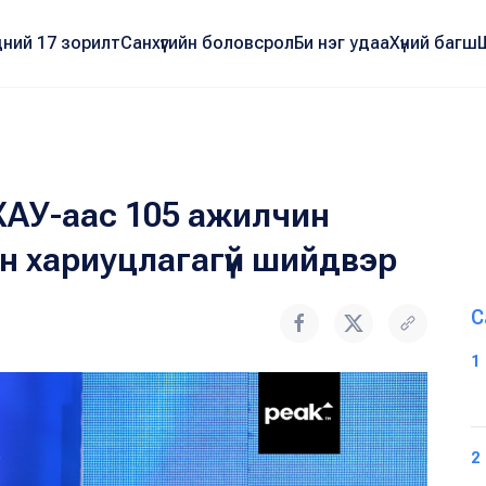
ний 17 зорилт
Санхүүгийн боловсрол
Би нэг удаа
Хүний багш
ХАУ-аас 105 ажилчин
н хариуцлагагүй шийдвэр
С
1
2