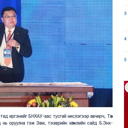
3
4
5
ад иргэнийг БНХАУ-аас тусгай нислэгээр авчирч, Төв
 нь оруулна гэж Зам, тээврийн хөгжлийн сайд Б.Энх-