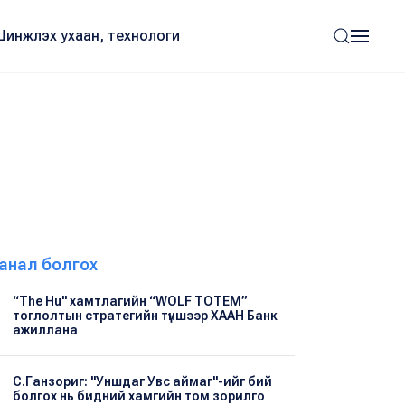
Шинжлэх ухаан, технологи
анал болгох
“The Hu" хамтлагийн “WOLF TOTEM”
тоглолтын стратегийн түншээр ХААН Банк
ажиллана
С.Ганзориг: "Уншдаг Увс аймаг"-ийг бий
болгох нь бидний хамгийн том зорилго