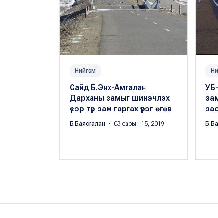
Нийгэм
Ни
Сайд Б.Энх-Амгалан
УБ-
Дарханы замыг шинэчлэх
за
үеэр түр зам гаргах үүрэг өгөв
зас
Б.Баясгалан
・ 03 сарын 15, 2019
Б.Б