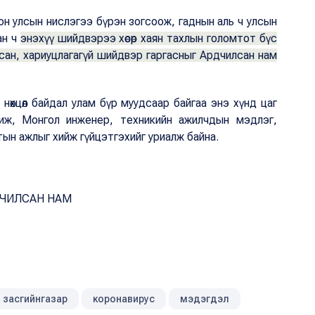
он улсын нислэгээ бүрэн зогсоож, гаднын аль ч улсын
ан ч
энэхүү шийдвэрээ хөсөр хаян тахлын голомтот бүс
сан, хариуцлагагүй шийдвэр гаргасныг Ардчилсан нам
нөхцөл байдал улам бүр муудсаар байгаа энэ хүнд цаг
иж, Монгол инженер, техникийн ажилчдын мэдлэг,
тын ажлыг хийж гүйцэтгэхийг уриалж байна.
ЧИЛСАН НАМ
засгийнгазар
коронавирус
мэдэгдэл