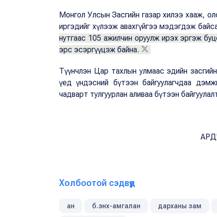
Монгол Улсын Засгийн газар хилээ хааж, ол
иргэдийг хүлээж авахгүйгээ мэдэгдэж байс
нутгаас 105 ажилчин оруулж ирэх эргэж буц
эрс эсэргүүцэж байна.
Түүнчлэн Цар тахлын улмаас эдийн засгийн 
үед үндэсний бүтээн байгуулагчдаа дэмж
чадварт тулгуурлан аливаа бүтээн байгуулал
АРД
Холбоотой сэдвүүд
ан
б.энх-амгалан
дарханы зам