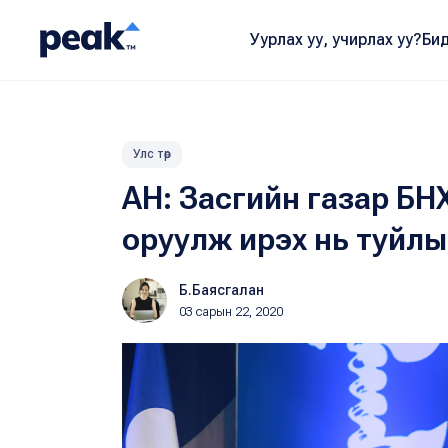
Уурлах уу, учирлах уу?
Бид
Улс төр
АН: Засгийн газар БН
оруулж ирэх нь туйлы
Б.Баясгалан
03 сарын 22, 2020