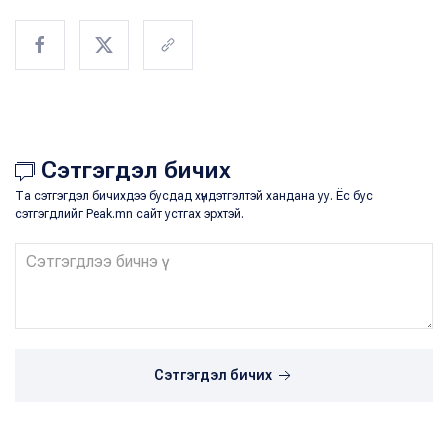
Сэтгэгдэл бичих
Та сэтгэгдэл бичихдээ бусдад хүндэтгэлтэй хандана уу. Ёс бус
сэтгэгдлийг Peak.mn сайт устгах эрхтэй.
Сэтгэгдэл бичих