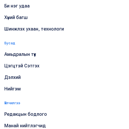
Би нэг удаа
Хүний багш
Шинжлэх ухаан, технологи
Бусад
Амьдралын түүх
Цэгцтэй Сэтгэх
Дэлхий
Нийгэм
Үйлчилгээ
Редакцын бодлого
Манай нийтлэгчид