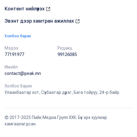
Контент нийлүүлэх
Эвэнт дээр хамтран ажиллах
Холбоо барих
Мэдээ
Редакц
77191977
99126085
Имэйл
contact@peak.mn
Холбоо барих
Улаанбаатар хот, Сүхбаатар дүүрэг, Бага тойруу, 24-р байр
© 2017-2025 Пийк Медиа Групп ХХК. Бүх эрх хуулиар
хамгаалагдсан.