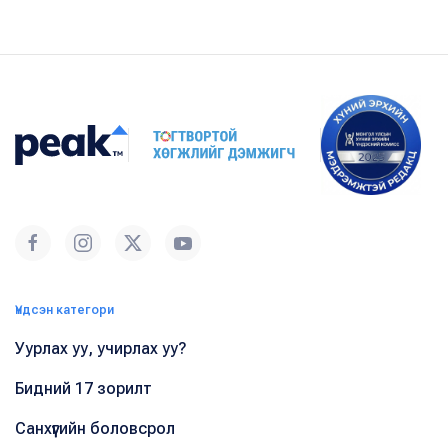
Үндсэн категори
Уурлах уу, учирлах уу?
Бидний 17 зорилт
Санхүүгийн боловсрол