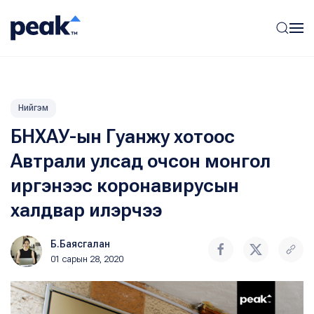
Нийгэм
БНХАУ-ын Гуанжу хотоос
Автрали улсад очсон монгол
иргэнээс коронавирусын
халдвар илэрчээ
Б.Баясгалан
01 сарын 28, 2020