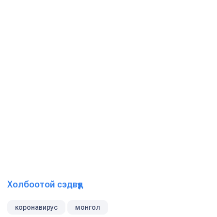
Холбоотой сэдвүүд
коронавирус
монгол