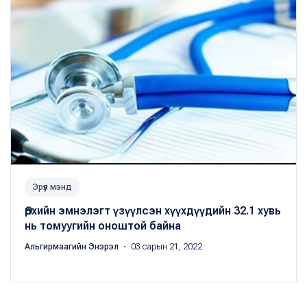
Эрүүл мэнд
Өрхийн эмнэлэгт үзүүлсэн хүүхдүүдийн 32.1 хувь
нь томуугийн оноштой байна
Альгирмаагийн Энэрэл
・ 03 сарын 21, 2022