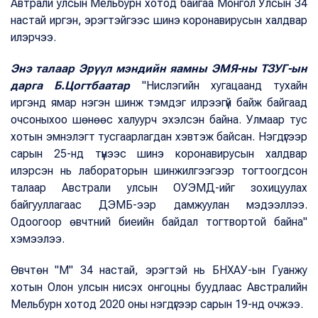
Автрали улсын Мельбурн хотод байгаа Монгол Улсын 34
настай иргэн, эрэгтэйгээс шинэ коронавирусын халдвар
илэрчээ.
Энэ талаар Эрүүл мэндийн яамны ЭМЯ-ны ТЗУГ-ын
дарга Б.Цогтбаатар
"Нислэгийн хугацаанд тухайн
иргэнд ямар нэгэн шинж тэмдэг илрээгүй байж байгаад
очсоныхоо шөнөөс халуурч эхэлсэн байна. Улмаар тус
хотын эмнэлэгт тусгаарлагдан хэвтэж байсан. Нэгдүгээр
сарын 25-нд түүнээс шинэ коронавирусын халдвар
илэрсэн нь лабораторын шинжилгээгээр тогтоогдсон
талаар Австрали улсын ОУЭМД-ийг зохицуулах
байгууллагаас ДЭМБ-ээр дамжуулан мэдээллээ.
Одоогоор өвчтний биеийн байдал тогтвортой байна"
хэмээлээ.
Өвчтөн "М" 34 настай, эрэгтэй нь БНХАУ-ын Гуанжу
хотын Олон улсын нисэх онгоцны буудлаас Австралийн
Мельбурн хотод 2020 оны нэгдүгээр сарын 19-нд очжээ.