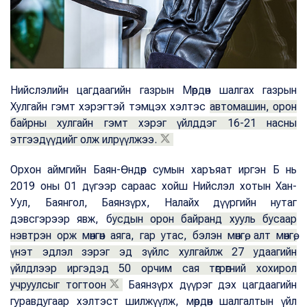
Нийслэлийн цагдаагийн газрын Мөрдөн шалгах газрын
Хулгайн гэмт хэрэгтэй тэмцэх хэлтэс
автомашин, орон
байрны хулгайн гэмт хэрэг үйлддэг 16-21 насны
этгээдүүдийг олж илрүүлжээ.
Орхон аймгийн Баян-Өндөр сумын харъяат иргэн Б нь
2019 оны 01 дүгээр сараас хойш Нийслэл хотын Хан-
Уул, Баянгол, Баянзүрх, Налайх дүүргийн нутаг
дэвсгэрээр явж, б
усдын орон байранд хууль бусаар
нэвтрэн орж мөнгөн аяга, гар утас, бэлэн мөнгө, алт мөнгө,
үнэт эдлэл зэрэг эд зүйлс хулгайлж 27 удаагийн
үйлдлээр иргэдэд 50 орчим сая төгрөгний хохирол
учруулсыг тогтоон
Баянзүрх дүүрэг дэх цагдаагийн
гуравдугаар хэлтэст шилжүүлж, мөрдөн шалгалтын үйл