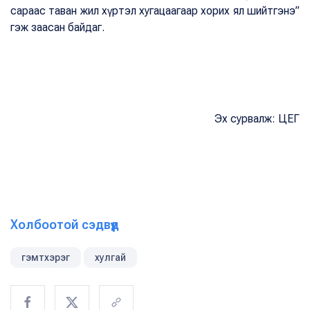
сараас таван жил хүртэл хугацаагаар хорих ял шийтгэнэ”
гэж заасан байдаг.
Эх сурвалж: ЦЕГ
Холбоотой сэдвүүд
гэмтхэрэг
хулгай