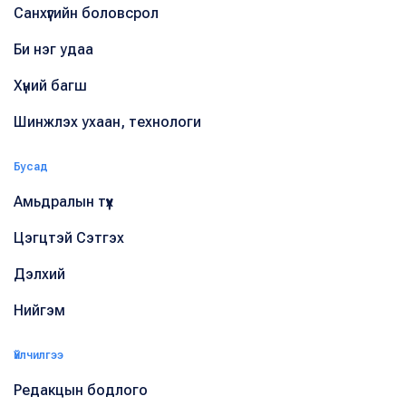
Санхүүгийн боловсрол
Би нэг удаа
Хүний багш
Шинжлэх ухаан, технологи
Бусад
Амьдралын түүх
Цэгцтэй Сэтгэх
Дэлхий
Нийгэм
Үйлчилгээ
Редакцын бодлого