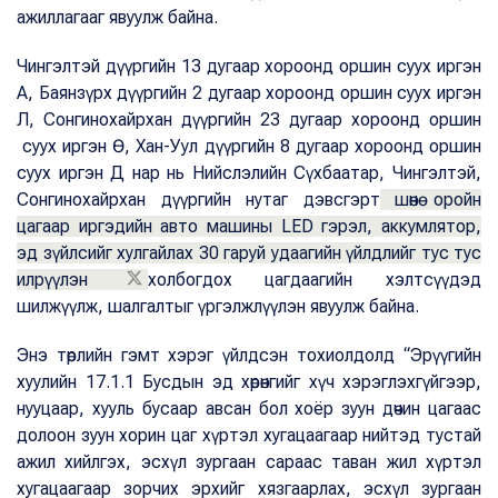
ажиллагааг явуулж байна.
Чингэлтэй дүүргийн 13 дугаар хороонд оршин суух иргэн
А, Баянзүрх дүүргийн 2 дугаар хороонд оршин суух иргэн
Л, Сонгинохайрхан дүүргийн 23 дугаар хороонд оршин
суух иргэн Ө, Хан-Уул дүүргийн 8 дугаар хороонд оршин
суух иргэн Д нар нь Нийслэлийн Сүхбаатар, Чингэлтэй,
Сонгинохайрхан дүүргийн нутаг дэвсгэрт
шөнө оройн
цагаар иргэдийн авто машины LED гэрэл, аккумлятор,
эд зүйлсийг хулгайлах 30 гаруй удаагийн үйлдлийг тус тус
илрүүлэн
холбогдох цагдаагийн хэлтсүүдэд
шилжүүлж, шалгалтыг үргэлжлүүлэн явуулж байна.
Энэ төрлийн гэмт хэрэг үйлдсэн тохиолдолд “Эрүүгийн
хуулийн 17.1.1 Бусдын эд хөрөнгийг хүч хэрэглэхгүйгээр,
нууцаар, хууль бусаар авсан бол хоёр зуун дөчин цагаас
долоон зуун хорин цаг хүртэл хугацаагаар нийтэд тустай
ажил хийлгэх, эсхүл зургаан сараас таван жил хүртэл
хугацаагаар зорчих эрхийг хязгаарлах, эсхүл зургаан