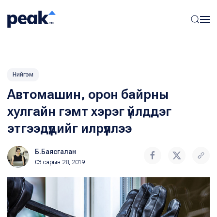
Нийгэм
Автомашин, орон байрны
хулгайн гэмт хэрэг үйлддэг
этгээдүүдийг илрүүллээ
Б.Баясгалан
03 сарын 28, 2019