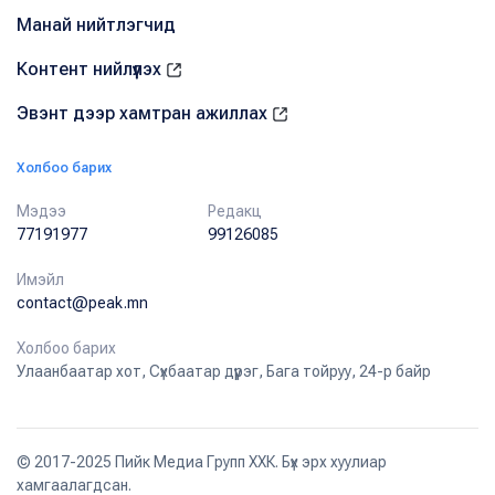
Манай нийтлэгчид
Контент нийлүүлэх
Эвэнт дээр хамтран ажиллах
Холбоо барих
Мэдээ
Редакц
77191977
99126085
Имэйл
contact@peak.mn
Холбоо барих
Улаанбаатар хот, Сүхбаатар дүүрэг, Бага тойруу, 24-р байр
© 2017-2025 Пийк Медиа Групп ХХК. Бүх эрх хуулиар
хамгаалагдсан.