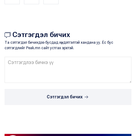
Сэтгэгдэл бичих
Та сэтгэгдэл бичихдээ бусдад хүндэтгэлтэй хандана уу. Ёс бус
сэтгэгдлийг Peak.mn сайт устгах эрхтэй.
Сэтгэгдэл бичих