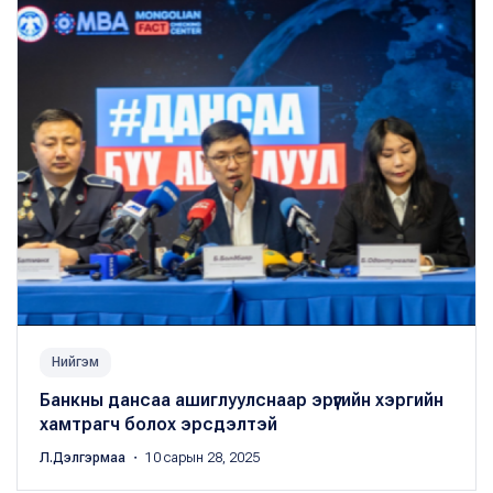
Нийгэм
Банкны дансаа ашиглуулснаар эрүүгийн хэргийн
хамтрагч болох эрсдэлтэй
Л.Дэлгэрмаа
・ 10 сарын 28, 2025