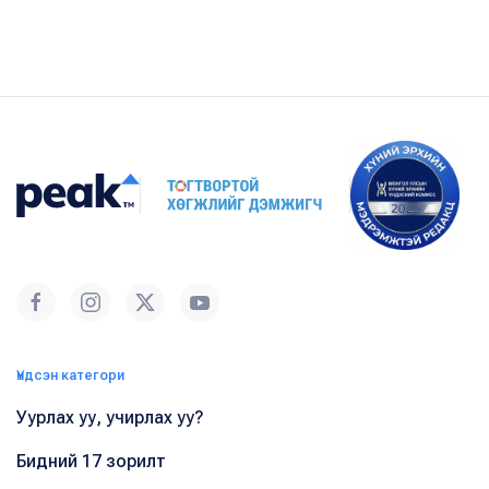
Үндсэн категори
Уурлах уу, учирлах уу?
Бидний 17 зорилт