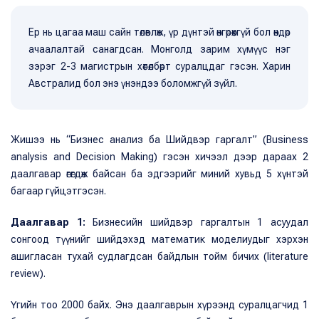
Ер нь цагаа маш сайн төлөвлөж, үр дүнтэй өнгөрөөхгүй бол өндөр
ачаалалтай санагдсан. Монголд зарим хүмүүс нэг
зэрэг 2-3 магистрын хөтөлбөрт суралцдаг гэсэн. Харин
Австралид бол энэ үнэндээ боломжгүй зүйл.
Жишээ нь “Бизнес анализ ба Шийдвэр гаргалт” (Business
analysis and Decision Making) гэсэн хичээл дээр дараах 2
даалгавар өгөгдөж байсан ба эдгээрийг миний хувьд 5 хүнтэй
багаар гүйцэтгэсэн.
Даалгавар 1:
Бизнесийн шийдвэр гаргалтын 1 асуудал
сонгоод түүнийг шийдэхэд математик моделиудыг хэрхэн
ашигласан тухай судлагдсан байдлын тойм бичих (literature
review).
Үгийн тоо 2000 байх. Энэ даалгаврын хүрээнд суралцагчид 1