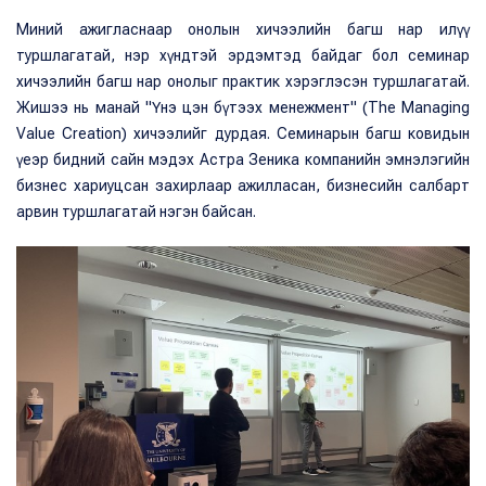
Миний ажигласнаар онолын хичээлийн багш нар илүү
туршлагатай, нэр хүндтэй эрдэмтэд байдаг бол семинар
хичээлийн багш нар онолыг практик хэрэглэсэн туршлагатай.
Жишээ нь манай "Үнэ цэн бүтээх менежмент" (The Managing
Value Creation) хичээлийг дурдая. Семинарын багш ковидын
үеэр бидний сайн мэдэх Астра Зеника компанийн эмнэлэгийн
бизнес хариуцсан захирлаар ажилласан, бизнесийн салбарт
арвин туршлагатай нэгэн байсан.