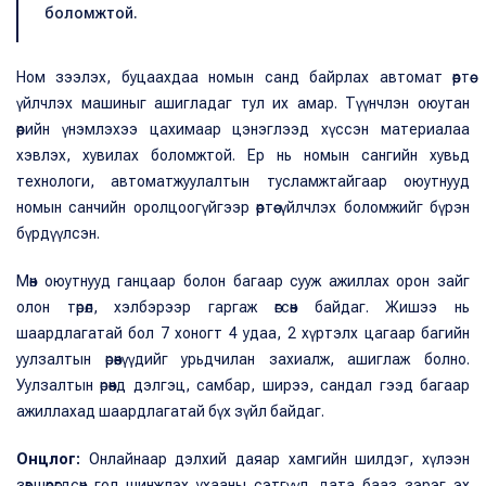
боломжтой.
Ном зээлэх, буцаахдаа номын санд байрлах автомат өөртөө
үйлчлэх машиныг ашигладаг тул их амар. Түүнчлэн оюутан
өөрийн үнэмлэхээ цахимаар цэнэглээд хүссэн материалаа
хэвлэх, хувилах боломжтой. Ер нь номын сангийн хувьд
технологи, автоматжуулалтын тусламжтайгаар оюутнууд
номын санчийн оролцоогүйгээр өөртөө үйлчлэх боломжийг бүрэн
бүрдүүлсэн.
Мөн оюутнууд ганцаар болон багаар сууж ажиллах орон зайг
олон төрөл, хэлбэрээр гаргаж өгсөн байдаг. Жишээ нь
шаардлагатай бол 7 хоногт 4 удаа, 2 хүртэлх цагаар багийн
уулзалтын өрөөнүүдийг урьдчилан захиалж, ашиглаж болно.
Уулзалтын өрөөнд дэлгэц, самбар, ширээ, сандал гээд багаар
ажиллахад шаардлагатай бүх зүйл байдаг.
Онцлог:
Онлайнаар дэлхий даяар хамгийн шилдэг, хүлээн
зөвшөөрөгдсөн гол шинжлэх ухааны сэтгүүл, дата бааз зэрэг эх