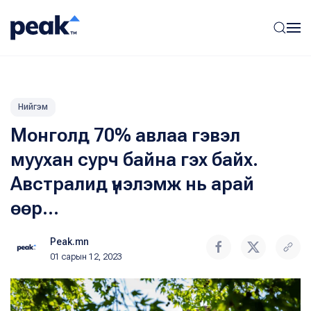
Нийгэм
Монголд 70% авлаа гэвэл
муухан сурч байна гэх байх.
Австралид үнэлэмж нь арай
өөр...
Peak.mn
01 сарын 12, 2023