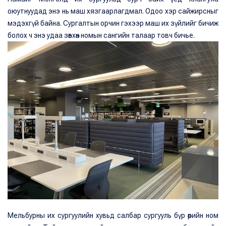
оюутнуудад энэ нь маш хязгаарлагдмал. Одоо хэр сайжирсныг
мэдэхгүй байна. Сургалтын орчин гэхээр маш их зүйлийг бичиж
болох ч энэ удаа зөвхөн номын сангийн талаар товч бичье.
Мельбурны их сургуулийн хувьд салбар сургууль бүр өөрийн ном