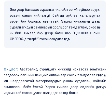
Энэ үеэр багшаас суралцагчид ойлгоогүй зүйлээ асуух,
эсвэл санал нийлэхгүй байгаа зүйлээ хэлэлцүүлэх
зэрэг бүх боломж нээлттэй. Зарим хичээлүүд дээр
суралцагчдын семинарын оролцоог тэмдэглэж, оноо өгөх
нь бий. Хичээл бүр дээр багш нар “ЦЭЭЖЛЭХ биш
ОЙЛГОХ-д төвлөр!!!” гэсэн сануулга өгдөг.
Онцлог:
Австралид суралцагч хичээлд ирхээсээ өмнө тухайн
сэдвээрх багшийн лекцийг онлайнаар сонсч тэмдэглэл хөтөлсөн,
мөн шаардлагатай материалуудыг уншиж судалсан, кэйсийг
ажилласан байх ёстой. Харин хичээл дээр сэдвийн дагуух
идэвхитэй хэлэлцүүлэг явагддаг гэхэд болно.