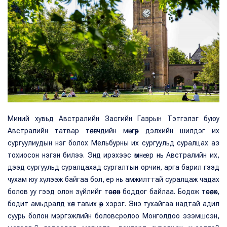
Миний хувьд Австралийн Засгийн Газрын Тэтгэлэг буюу
Австралийн татвар төлөгчдийн мөнгөөр дэлхийн шилдэг их
сургуулиудын нэг болох Мельбурны их сургуульд суралцах аз
тохиосон нэгэн билээ. Энд ирэхээс өмнө ер нь Австралийн их,
дээд сургуульд суралцахад сургалтын орчин, арга барил гээд
чухам юу хүлээж байгаа бол, ер нь амжилттай суралцаж чадах
болов уу гээд олон зүйлийг төсөөлөн боддог байлаа. Бодож төсөөлөх,
бодит амьдралд хөл тавих өөр хэрэг. Энэ тухайгаа надтай адил
суурь болон мэргэжлийн боловсролоо Монголдоо эзэмшсэн,