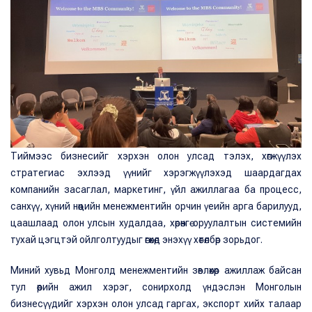
Тиймээс бизнесийг хэрхэн олон улсад тэлэх, хөгжүүлэх
стратегиас эхлээд үүнийг хэрэгжүүлэхэд шаардагдах
компанийн засаглал, маркетинг, үйл ажиллагаа ба процесс,
санхүү, хүний нөөцийн менежментийн орчин үеийн арга барилууд,
цаашлаад олон улсын худалдаа, хөрөнгө оруулалтын системийн
тухай цэгцтэй ойлголтуудыг өгөхөд энэхүү хөтөлбөр зорьдог.
Миний хувьд Монголд менежментийн зөвлөхөөр ажиллаж байсан
тул өөрийн ажил хэрэг, сонирхолд үндэслэн Монголын
бизнесүүдийг хэрхэн олон улсад гаргах, экспорт хийх талаар