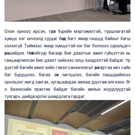
Олон орноос ирсэн, төрөл бүрийн мэргэжилтэй, туршлагатай
хүмүүс нэг хичээлд суудаг бөгөөд багт ямар гишүүд байхыг багш
хэлэхгүй. Тиймээс ямар хүмүүстэй нэг баг болохоо суралцагч
өөрөө шийднэ. Нөгөөтэйгүүр багаар бие даалтын ажил гүйцэтгэх нь
ганцаарчилсан бие даалт хийхээс илүү хүндрэлтэй байдаг. Үр
дүнтэй багийн ажил хийе гэвэл санаачлагыг өөрөө гартаа авч сайн
баг бүрдүүлэх, багаа зөв чиглүүлэх, багийн гишүүдийнхээ
оролцоог жигд хангах, хугацаандаа ажлаа дуусгаж илгээнэ. Яг
л бизнесийн практик байдаг багийн ажлын асуудлуудтай
тулгарч, шийдвэрлэх шаардлага гардаг.