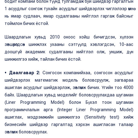
бодит компани болон түүнд тулгамдаж буй шийдвэр гаргалтын
1 асуудлыг сонгож тухайн асуудлыг шийдвэрлэх чиглэлээр өмнө
нь ямар судлаач, ямар судалгааны нийтлэл гаргаж байсныг
тоймлон бичих ёстой.
Шаардлагын хувьд 2010 оноос хойш бичигдсэн, хүлээн
зөвшөөрөгдсөн шинжлэх ухааны сэтгүүлд хэвлэгдсэн, 10-аас
доошгүй академик судалгааны нийтлэл олж, уншиж, дүн
шинжилгээ хийж, тайлан бичих ёстой.
• Даалгавар 2:
Сонгосон компанийхаа, сонгосон асуудлыг
шийдвэрлэх математик модель боловсруулж, загвараа
ашиглан асуудлыг шийдвэрлэж, зөвлөмж бичих. Үгийн тоо 4000
байх. Шаардлагын хувьд моделийг боловсруулахдаа шугаман
(Liner Programming Model) болон Бүхэл тоон шугаман
программчлалын арга (Integer Liner Programming Model)
ашиглах, мэдрэмжийн шинжилгээ (Sensitivity test) хийж
бизнесийн шийдвэр гаргалтад хэрхэн ашигласан талаар
зөвлөмж боловсруулах.