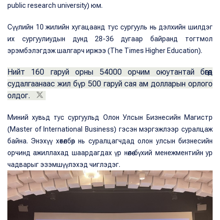
public research university) юм.
Сүүлийн 10 жилийн хугацаанд тус сургууль нь дэлхийн шилдэг
их сургуулиудын дунд 28-36 дугаар байранд тогтмол
эрэмбэлэгдэж шалгарч иржээ (The Times Higher Education).
Нийт 160 гаруй орны 54000 орчим оюутантай бөгөөд
судалгаанаас жил бүр 500 гаруй сая ам долларын орлого
олдог.
Миний хувьд тус сургуульд Олон Улсын Бизнесийн Магистр
(Master of International Business) гэсэн мэргэжлээр суралцаж
байна. Энэхүү хөтөлбөр нь суралцагчдад олон улсын бизнесийн
орчинд ажиллахад шаардагдах үр нөлөө бүхий менежментийн ур
чадварыг эзэмшүүлэхэд чиглэдэг.