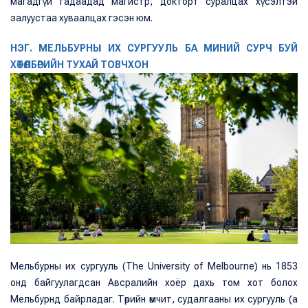
магадгүй гадаадад магистр, докторт суралцах хүсэлтэй
залуустаа хуваалцах гэсэн юм.
НЭГ. МЕЛЬБУРНЫ ИХ СУРГУУЛЬ БА МИНИЙ СУРЧ БУЙ
ХӨТӨЛБӨРИЙН ТУХАЙ ТОВЧХОН
Мельбурны их сургууль (The University of Melbourne) нь 1853
онд байгуулагдсан Авсралийн хоёр дахь том хот болох
Мельбурнд байрладаг. Төрийн өмчит, судалгааны их сургууль (a