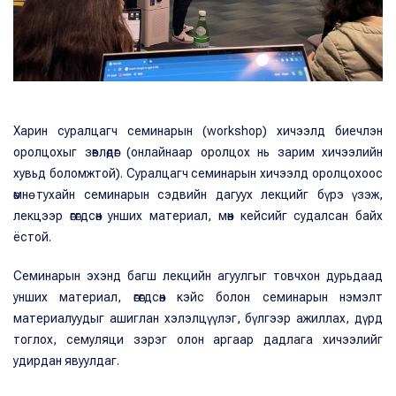
Харин суралцагч семинарын (workshop) хичээлд биечлэн
оролцохыг зөвлөдөг (онлайнаар оролцох нь зарим хичээлийн
хувьд боломжтой). Суралцагч семинарын хичээлд оролцохоос
өмнө тухайн семинарын сэдвийн дагуух лекцийг бүрэ үзэж,
лекцээр өгөгдсөн унших материал, мөн кейсийг судалсан байх
ёстой.
Семинарын эхэнд багш лекцийн агуулгыг товчхон дурьдаад
унших материал, өгөгдсөн кэйс болон семинарын нэмэлт
материалуудыг ашиглан хэлэлцүүлэг, бүлгээр ажиллах, дүрд
тоглох, семуляци зэрэг олон аргаар дадлага хичээлийг
удирдан явуулдаг.