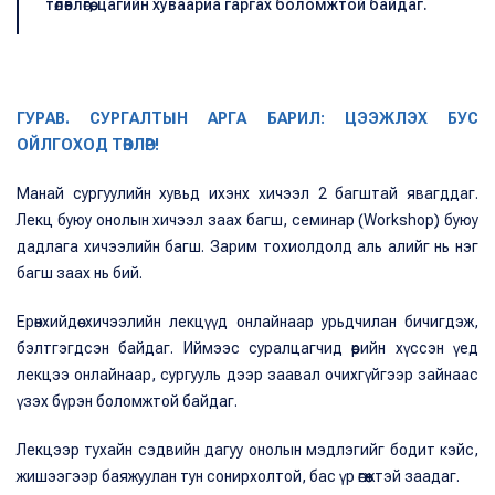
төлөвлөгөө, цагийн хуваариа гаргах боломжтой байдаг.
ГУРАВ. СУРГАЛТЫН АРГА БАРИЛ: ЦЭЭЖЛЭХ БУС
ОЙЛГОХОД ТӨВЛӨР!
Манай сургуулийн хувьд ихэнх хичээл 2 багштай явагддаг.
Лекц буюу онолын хичээл заах багш, семинар (Workshop) буюу
дадлага хичээлийн багш. Зарим тохиолдолд аль алийг нь нэг
багш заах нь бий.
Ерөнхийдөө хичээлийн лекцүүд онлайнаар урьдчилан бичигдэж,
бэлтгэгдсэн байдаг. Иймээс суралцагчид өөрийн хүссэн үед
лекцээ онлайнаар, сургууль дээр заавал очихгүйгээр зайнаас
үзэх бүрэн боломжтой байдаг.
Лекцээр тухайн сэдвийн дагуу онолын мэдлэгийг бодит кэйс,
жишээгээр баяжуулан тун сонирхолтой, бас үр өгөөжтэй заадаг.