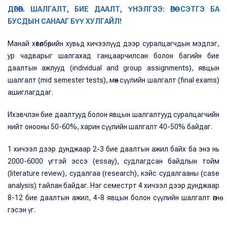
ДӨРӨВ. ШАЛГАЛТ, БИЕ ДААЛТ, ҮНЭЛГЭЭ: ӨӨРӨӨ СЭТГЭ БА
БУСДЫН САНААГ БҮҮ ХУЛГАЙЛ!
Манай хөтөлбөрийн хувьд хичээлүүд дээр суралцагчдын мэдлэг,
ур чадварыг шалгахад ганцаарчилсан болон багийн бие
даалтын ажлууд (individual and group assignments), явцын
шалгалт (mid semester tests), мөн сүүлийн шалгалт (final exams)
ашиглагддаг.
Ихэвчлэн бие даалтууд болон явцын шалгалтууд суралцагчийн
нийт онооны 50-60%, харин сүүлийн шалгалт 40-50% байдаг.
1 хичээл дээр дунджаар 2-3 бие даалтын ажил байх ба энэ нь
2000-6000 үгтэй эссэ (essay), судлагдсан байдлын тойм
(literature review), судалгаа (research), кэйс судалгааны (case
analysis) тайлан байдаг. Нэг семестрт 4 хичээл дээр дунджаар
8-12 бие даалтын ажил, 4-8 явцын болон сүүлийн шалгалт өгнө
гэсэн үг.