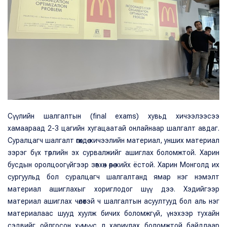
Сүүлийн шалгалтын (final exams) хувьд хичээлээсээ
хамаараад 2-3 цагийн хугацаатай онлайнаар шалгалт авдаг.
Суралцагч шалгалт өгөхдөө хичээлийн материал, унших материал
зэрэг бүх төрлийн эх сурвалжийг ашиглах боломжтой. Харин
бусдын оролцоогүйгээр зөвхөн өөрөө хийх ёстой. Харин Монголд их
сургуульд бол суралцагч шалгалтанд ямар нэг нэмэлт
материал ашиглахыг хориглодог шүү дээ. Хэдийгээр
материал ашиглах чөлөөтэй ч шалгалтын асуултууд бол аль нэг
материалаас шууд хуулж бичих боломжгүй, үнэхээр тухайн
сэдвийг ойлгосон хүмүүс л хариулах боломжтой байдлаар