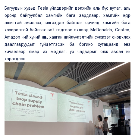
Багуудын хувьд Tesla үйлдвэрийг дэлхийн аль бүс нутаг, аль
оронд байгуулбал хамгийн бага зардлаар, хамгийн өндөр
ашигтай ажиллах, ингэхдээ байгаль орчинд хамгийн бага
хохиролтой байлгах вэ? гэдгээс эхлээд McDonalds, Costco,
Amazon -ий хүний нөөц, ханган нийлүүлэлтийн сүлжээг оновчлох
даалгавруудыг гүйцэтгэсэн ба богино хугацаанд энэ
хичээлээр ямар их мэдлэг, ур чадварыг олж авсан нь
харагдсан.