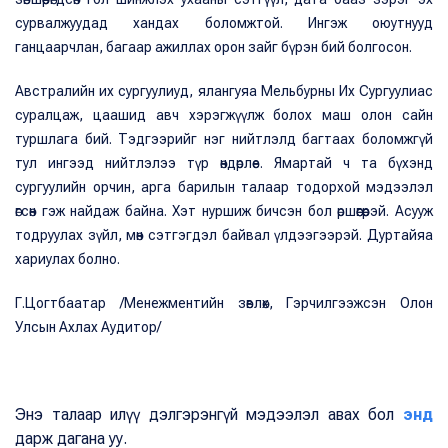
сурвалжуудад хандах боломжтой. Ингэж оюутнууд
ганцаарчлан, багаар ажиллах орон зайг бүрэн бий болгосон.
Австралийн их сургуулиуд, ялангуяа Мельбурны Их Сургуулиас
суралцаж, цаашид авч хэрэгжүүлж болох маш олон сайн
туршлага бий. Тэдгээрийг нэг нийтлэлд багтаах боломжгүй
тул ингээд нийтлэлээ түр өндөрлөе. Ямартай ч та бүхэнд
сургуулийн орчин, арга барилын талаар тодорхой мэдээлэл
өгсөн гэж найдаж байна. Хэт нуршиж бичсэн бол өршөөгөөрэй. Асууж
тодруулах зүйл, мөн сэтгэгдэл байвал үлдээгээрэй. Дуртайяа
хариулах болно.
Г.Цогтбаатар /Менежментийн зөвлөх, Гэрчилгээжсэн Олон
Улсын Ахлах Аудитор/
Энэ талаар илүү дэлгэрэнгүй мэдээлэл авах бол
энд
дарж дагана уу.