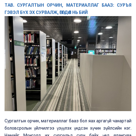
ТАВ. СУРГАЛТЫН ОРЧИН, МАТЕРИАЛЛАГ БААЗ: СУРЪЯ
ГЭВЭЛ БҮХ ЭХ СУРВАЛЖ, ӨГӨГДӨЛ НЬ БИЙ
Сургалтын орчин, материаллаг бааз бол яах аргагүй чанартай
боловсролын үйлчилгээ үзүүлэх үндсэн хүчин зүйлсийн нэг.
Намайг Монголд их сургуульд сурч байх үед ялангуяа