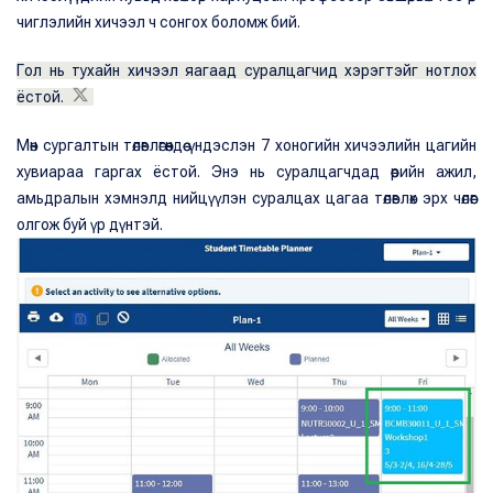
чиглэлийн хичээл ч сонгох боломж бий.
Гол нь тухайн хичээл яагаад суралцагчид хэрэгтэйг нотлох
ёстой.
Мөн сургалтын төлөвлөгөөндөө үндэслэн 7 хоногийн хичээлийн цагийн
хувиараа гаргах ёстой. Энэ нь суралцагчдад өөрийн ажил,
амьдралын хэмнэлд нийцүүлэн суралцах цагаа төлөвлөх эрх чөлөөг
олгож буй үр дүнтэй.