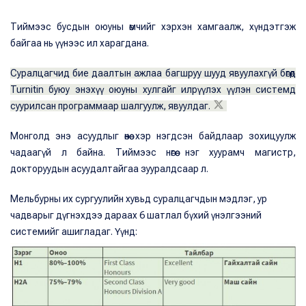
Тиймээс бусдын оюуны өмчийг хэрхэн хамгаалж, хүндэтгэж
байгаа нь үүнээс ил харагдана.
Суралцагчид бие даалтын ажлаа багшруу шууд явуулахгүй бөгөөд
Turnitin буюу энэхүү оюуны хулгайг илрүүлэх үүлэн системд
суурилсан программаар шалгуулж, явуулдаг.
Монголд энэ асуудлыг өнөө хэр нэгдсэн байдлаар зохицуулж
чадаагүй л байна. Тиймээс нөгөө нэг хуурамч магистр,
докторуудын асуудалтайгаа зууралдсаар л.
Мельбурны их сургуулийн хувьд суралцагчдын мэдлэг, ур
чадварыг дүгнэхдээ дараах 6 шатлал бүхий үнэлгээний
системийг ашигладаг. Үүнд: