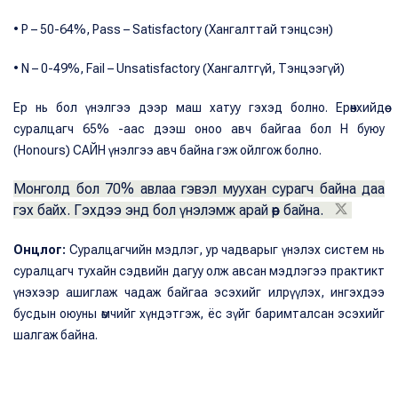
• P – 50-64%, Pass – Satisfactory (Хангалттай тэнцсэн)
• N – 0-49%, Fail – Unsatisfactory (Хангалтгүй, Тэнцээгүй)
Ер нь бол үнэлгээ дээр маш хатуу гэхэд болно. Ерөнхийдөө
суралцагч 65% -аас дээш оноо авч байгаа бол H буюу
(Honours) САЙН үнэлгээ авч байна гэж ойлгож болно.
Монголд бол 70% авлаа гэвэл муухан сурагч байна даа
гэх байх. Гэхдээ энд бол үнэлэмж арай өөр байна.
Онцлог:
Суралцагчийн мэдлэг, ур чадварыг үнэлэх систем нь
суралцагч тухайн сэдвийн дагуу олж авсан мэдлэгээ практикт
үнэхээр ашиглаж чадаж байгаа эсэхийг илрүүлэх, ингэхдээ
бусдын оюуны өмчийг хүндэтгэж, ёс зүйг баримталсан эсэхийг
шалгаж байна.