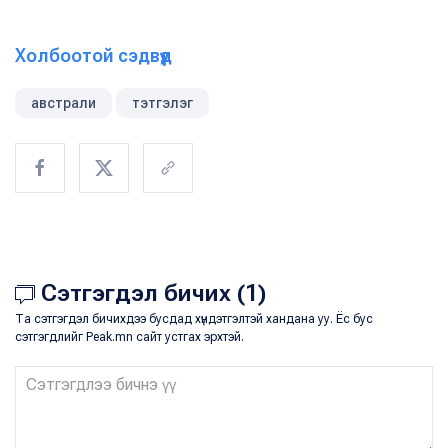
Холбоотой сэдвүүд
австрали
тэтгэлэг
Сэтгэгдэл бичих (1)
Та сэтгэгдэл бичихдээ бусдад хүндэтгэлтэй хандана уу. Ёс бус
сэтгэгдлийг Peak.mn сайт устгах эрхтэй.