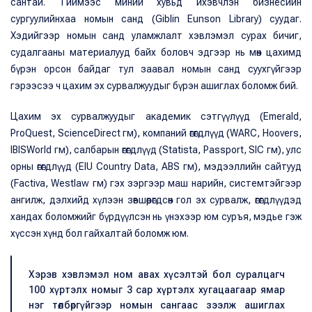
сантай. Тиймээс миний хувьд ихэвчлэн бизнесийн
сургуулийнхаа номын санд (Giblin Eunson Library) суудаг.
Хэдийгээр номын санд уламжлалт хэвлэмэл сурах бичиг,
судалгааны материалууд байх боловч эдгээр нь мөн цахимд
бүрэн орсон байдаг тул заавал номын санд суухгүйгээр
гэрээсээ ч цахим эх сурвалжуудыг бүрэн ашиглах боломж бий.
Цахим эх сурвалжуудыг академик сэтгүүлүүд (Emerald,
ProQuest, ScienceDirect гм), компаний өгөгдлүүд (WARC, Hoovers,
IBISWorld гм), салбарын өгөгдлүүд (Statista, Passport, SIC гм), улс
орны өгөгдлүүд (EIU Country Data, ABS гм), мэдээллийн сайтууд
(Factiva, Westlaw гм) гэх зэргээр маш нарийн, системтэйгээр
ангилж, дэлхийд хүлээн зөвшөөрөгдсөн гол эх сурвалж, өгөгдлүүдэд
хандах боломжийг бүрдүүлсэн нь үнэхээр юм суръя, мэдье гэж
хүссэн хүнд бол гайхалтай боломж юм.
Хэрэв хэвлэмэл ном авах хүсэлтэй бол суралцагч
100 хүртэлх номыг 3 сар хүртэлх хугацаагаар ямар
нэг төлбөргүйгээр номын сангаас зээлж ашиглах