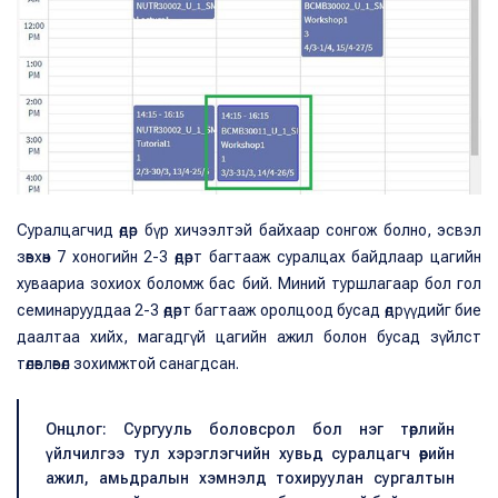
Суралцагчид өдөр бүр хичээлтэй байхаар сонгож болно, эсвэл
зөвхөн 7 хоногийн 2-3 өдөрт багтааж суралцах байдлаар цагийн
хуваариа зохиох боломж бас бий. Миний туршлагаар бол гол
семинарууддаа 2-3 өдөрт багтааж оролцоод бусад өдрүүдийг бие
даалтаа хийх, магадгүй цагийн ажил болон бусад зүйлст
төлөвлөвөл зохимжтой санагдсан.
Онцлог: Сургууль боловсрол бол нэг төрлийн
үйлчилгээ тул хэрэглэгчийн хувьд суралцагч өөрийн
ажил, амьдралын хэмнэлд тохируулан сургалтын