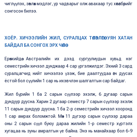
чиглүүлэх, зөвлөх мэдлэг, ур чадварыг олж авахаар тус хөтөлбөрийг
сонгосон билээ.
ХОЁР. ХИЧЭЭЛИЙН ЖИЛ, СУРАЛЦАХ ТӨЛӨВЛӨГӨӨ: УЯН ХАТАН
БАЙДАЛ БА СОНГОХ ЭРХ ЧӨЛӨӨ
Ерөнхийдөө Австралийн их дээд сургуулиудын хувьд нэг
семестрийн хичээл дунджаар 4 сар үргэлжилдэг. Эхний 3 сард
суралцагчид нийт хичээлээ үзэж, бие даалтуудаа өгч дуусах
ёстой бол сүүлийн 1 сар нь ихэвчлэн шалгалтын сар байдаг.
Жил бүрийн 1 ба 2 сарын сүүлээр эхэлж, 6 дугаар сарын
дундуур дуусна. Харин 2 дугаар семестр 7 сарын сүүлээр эхэлж
11 сарын дундуур дуусна. 1 ба 2-р семестрийн хичээл хооронд
1 сар амрах боломжтой. Мөн 11 дүгээр сарын сүүлээр дараа
оны 2 сарын сүүл буюу дараа жилийн 1-р семестр хүртэлх
хугацаа нь зуны амралтын үе байна. Энэ нь манайхаар бол 6-9