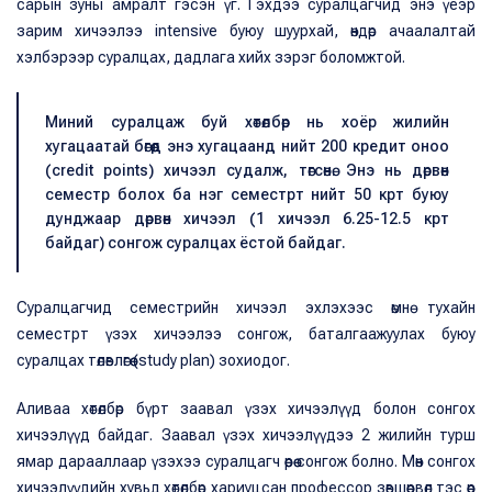
сарын зуны амралт гэсэн үг. Гэхдээ суралцагчид энэ үеэр
зарим хичээлээ intensive буюу шуурхай, өндөр ачаалалтай
хэлбэрээр суралцах, дадлага хийх зэрэг боломжтой.
Миний суралцаж буй хөтөлбөр нь хоёр жилийн
хугацаатай бөгөөд энэ хугацаанд нийт 200 кредит оноо
(credit points) хичээл судалж, төгсөнө. Энэ нь дөрвөн
семестр болох ба нэг семестрт нийт 50 крт буюу
дунджаар дөрвөн хичээл (1 хичээл 6.25-12.5 крт
байдаг) сонгож суралцах ёстой байдаг.
Суралцагчид семестрийн хичээл эхлэхээс өмнө тухайн
семестрт үзэх хичээлээ сонгож, баталгаажуулах буюу
суралцах төлөвлөгөө (study plan) зохиодог.
Аливаа хөтөлбөр бүрт заавал үзэх хичээлүүд болон сонгох
хичээлүүд байдаг. Заавал үзэх хичээлүүдээ 2 жилийн турш
ямар дарааллаар үзэхээ суралцагч өөрөө сонгож болно. Мөн сонгох
хичээлүүдийн хувьд хөтөлбөр хариуцсан профессор зөвшөөрвөл тэс өөр