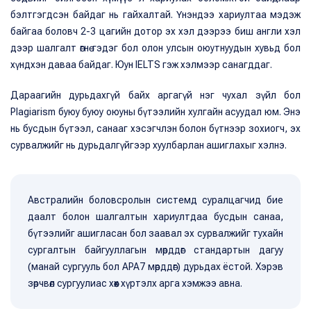
бэлтгэгдсэн байдаг нь гайхалтай. Үнэндээ хариултаа мэдэж
байгаа боловч 2-3 цагийн дотор эх хэл дээрээ биш англи хэл
дээр шалгалт өгнө гэдэг бол олон улсын оюутнуудын хувьд бол
хүндхэн даваа байдаг. Юун IELTS гэж хэлмээр санагддаг.
Дараагийн дурьдахгүй байх аргагүй нэг чухал зүйл бол
Plagiarism буюу буюу оюуны бүтээлийн хулгайн асуудал юм. Энэ
нь бусдын бүтээл, санааг хэсэгчлэн болон бүтнээр зохиогч, эх
сурвалжийг нь дурьдалгүйгээр хуулбарлан ашиглахыг хэлнэ.
Австралийн боловсролын системд суралцагчид бие
даалт болон шалгалтын хариултдаа бусдын санаа,
бүтээлийг ашигласан бол заавал эх сурвалжийг тухайн
сургалтын байгууллагын мөрддөг стандартын дагуу
(манай сургууль бол APA7 мөрддөг) дурьдах ёстой. Хэрэв
зөрчвөл сургуулиас хөөх хүртэлх арга хэмжээ авна.