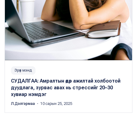
Эрүүл мэнд
СУДАЛГАА: Амралтын өдөр ажилтай холбоотой
дуудлага, зурвас авах нь стрессийг 20–30
хувиар нэмдэг
Л.Дэлгэрмаа
・ 10 сарын 25, 2025