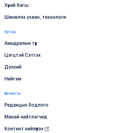
Хүний багш
Шинжлэх ухаан, технологи
Бусад
Амьдралын түүх
Цэгцтэй Сэтгэх
Дэлхий
Нийгэм
Үйлчилгээ
Редакцын бодлого
Манай нийтлэгчид
Контент нийлүүлэх