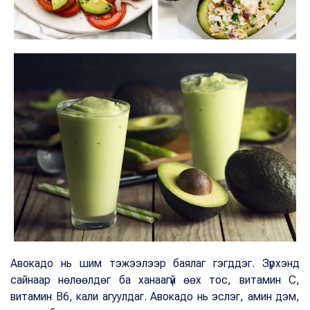
Авокадо нь шим тэжээлээр баялаг гэгддэг. Зүрхэнд
сайнаар нөлөөлдөг ба ханаагүй өөх тос, витамин С,
витамин В6, кали агуулдаг. Авокадо нь эслэг, амин дэм,