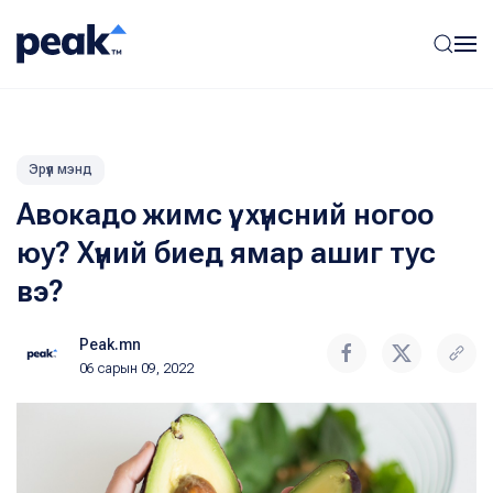
Эрүүл мэнд
Авокадо жимс үү, хүнсний ногоо
юу? Хүний биед ямар ашиг тус
вэ?
Peak.mn
06 сарын 09, 2022