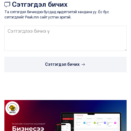
Сэтгэгдэл бичих
Та сэтгэгдэл бичихдээ бусдад хүндэтгэлтэй хандана уу. Ёс бус
сэтгэгдлийг Peak.mn сайт устгах эрхтэй.
Сэтгэгдэл бичих