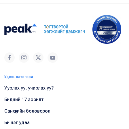
Үндсэн категори
Уурлах уу, учирлах уу?
Бидний 17 зорилт
Санхүүгийн боловсрол
Би нэг удаа