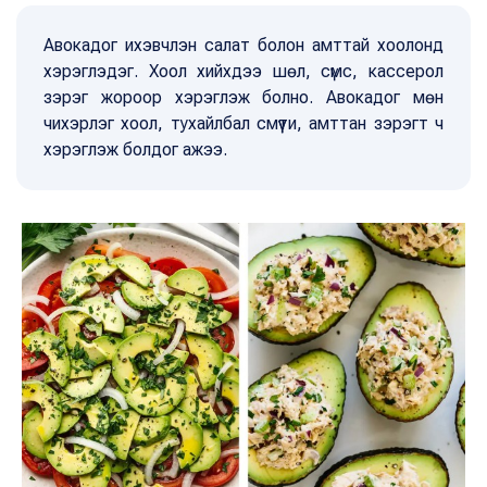
Авокадог ихэвчлэн салат болон амттай хоолонд
хэрэглэдэг. Хоол хийхдээ шөл, сүмс, кассерол
зэрэг жороор хэрэглэж болно. Авокадог мөн
чихэрлэг хоол, тухайлбал смүүти, амттан зэрэгт ч
хэрэглэж болдог ажээ.