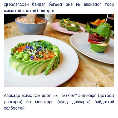
хүрээлэгдсэн байдаг бөгөөд энэ нь авокадог тоор
жимстэй төстэй болгодог.
Авокадо жимс гэж үздэг нь "махлаг" эндокарп (дотоод
давхарга) ба мезокарп (дунд давхарга) байдагтай
холбоотой.