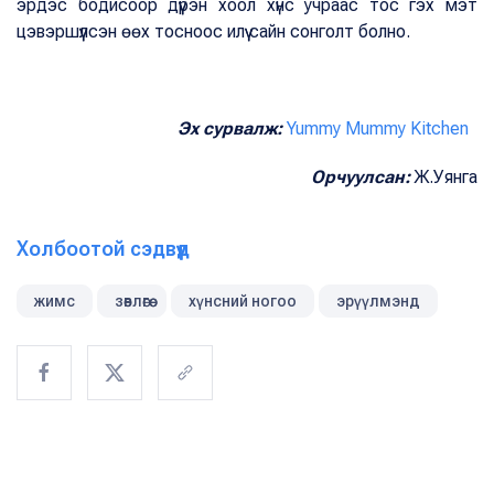
эрдэс бодисоор дүүрэн хоол хүнс учраас тос гэх мэт
цэвэршүүлсэн өөх тосноос илүү сайн сонголт болно.
Эх сурвалж:
Yummy Mummy Kitchen
Орчуулсан:
Ж.Уянга
Холбоотой сэдвүүд
жимс
зөвлөгөө
хүнсний ногоо
эрүүлмэнд