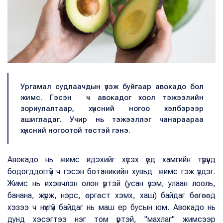
Ургамал судлаачдын үзэж буйгаар авокадо бол
жимс. Гэсэн ч авокадог хоол тэжээлийн
зориулалтаар, хүнсний ногоо хэлбэрээр
ашигладаг. Учир нь тэжээллэг чанараараа
хүнсний ногоотой төстэй гэнэ.
Авокадо нь жимс идэхийг хүсэх үед хамгийн түрүүнд
бодогддоггүй ч гэсэн ботаникийн хувьд жимс гэж үздэг.
Жимс нь ихэвчлэн олон үртэй (усан үзэм, улаан лооль,
банана, жүрж, нэрс, өргөст хэмх, хаш) байдаг бөгөөд
хэзээ ч нүхгүй байдаг нь маш ер бусын юм. Авокадо нь
дунд хэсэгтээ нэг том үртэй, "махлаг" жимсээр