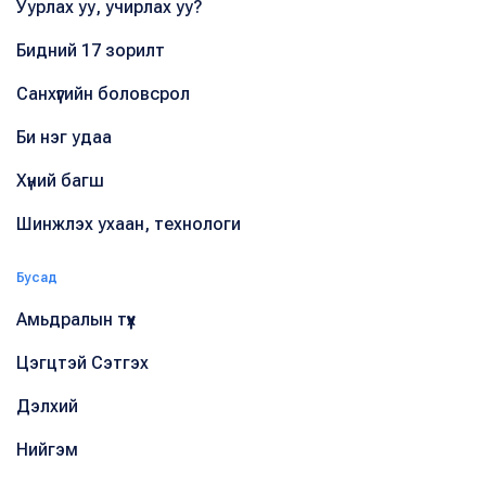
Уурлах уу, учирлах уу?
Бидний 17 зорилт
Санхүүгийн боловсрол
Би нэг удаа
Хүний багш
Шинжлэх ухаан, технологи
Бусад
Амьдралын түүх
Цэгцтэй Сэтгэх
Дэлхий
Нийгэм