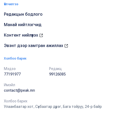
Үйлчилгээ
Редакцын бодлого
Манай нийтлэгчид
Контент нийлүүлэх
Эвэнт дээр хамтран ажиллах
Холбоо барих
Мэдээ
Редакц
77191977
99126085
Имэйл
contact@peak.mn
Холбоо барих
Улаанбаатар хот, Сүхбаатар дүүрэг, Бага тойруу, 24-р байр