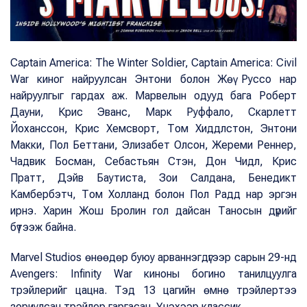
Captain America: The Winter Soldier, Captain America: Civil
War киног найруулсан Энтони болон Жөү Руссо нар
найруулгыг гардах аж. Марвелын одууд бага Роберт
Дауни, Крис Эванс, Марк Руффало, Скарлетт
Йоханссон, Крис Хемсворт, Том Хиддлстон, Энтони
Макки, Пол Беттани, Элизабет Олсон, Жереми Реннер,
Чадвик Босман, Себастьян Стэн, Дон Чидл, Крис
Пратт, Дэйв Баутиста, Зои Салдана, Бенедикт
Камбербэтч, Том Холланд болон Пол Радд нар эргэн
ирнэ. Харин Жош Бролин гол дайсан Таносын дүрийг
бүтээж байна.
Marvel Studios өнөөдөр буюу арваннэгдүгээр сарын 29-нд
Avengers: Infinity War киноны богино танилцуулга
трэйлерийг цацна. Тэд 13 цагийн өмнө трэйлертээ
зориулсан трэйлер гаргасан. Үнэхээр классик.