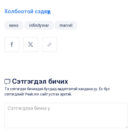
Холбоотой сэдвүүд
кино
infinitywar
marvel
Сэтгэгдэл бичих
Та сэтгэгдэл бичихдээ бусдад хүндэтгэлтэй хандана уу. Ёс бус
сэтгэгдлийг Peak.mn сайт устгах эрхтэй.