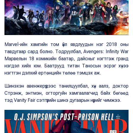
Marvel-ийн хамгийн том үйл явдлуудын нэг 2018 оны
тавдугаар сард болно. Тодруулбал, Avengers: Infinity War
Марвелын 18 комикийн баатар, дайсныг нэгтгэж гранд
нэгдэл хийх юм. Баатрууд титан Таносын эсрэг хүчээ
нэгтгэн дэлхий ертөнцийн төлөө тэмцэх аж.
Шинэхэн авенжерүүдээс танилцуулбал, хүн аалз, доктор
Стрэнж, энтмэн, огторгуйн хамгаалагчид байх бөгөөд
тэд Vanity Fair сэтгүүлийн шинэ дугаарын нүүрийг чимжээ.