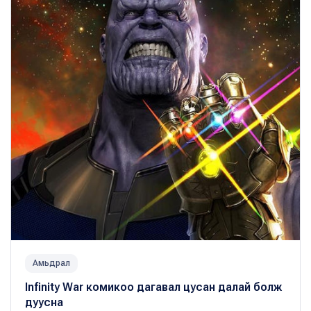
Амьдрал
Infinity War комикоо дагавал цусан далай болж
дуусна