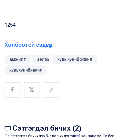
1254
Холбоотой сэдвүүд
амжилт
зөвлөгөө
хувь хүний хөгжил
хувьхүнийхөгжил
Сэтгэгдэл бичих (2)
Та сэтгэгдэл бичихдээ бусдад хүндэтгэлтэй хандана уу. Ёс бус