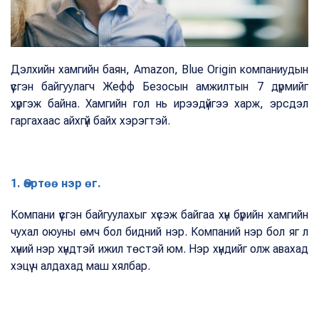
Дэлхийн хамгийн баян, Amazon, Blue Origin компаниудын
үүсгэн байгуулагч Жефф Безосын амжилтын 7 дүрмийг
хүргэж байна. Хамгийн гол нь ирээдүйгээ харж, эрсдэл
гаргахаас айхгүй байх хэрэгтэй.
1. Өөртөө нэр өг.
Компани үүсгэн байгуулахыг хүсэж байгаа хүн бүрийн хамгийн
чухал оюуны өмч бол бидний нэр. Компаний нэр бол яг л
хүний нэр хүндтэй ижил төстэй юм. Нэр хүндийг олж авахад
хэцүү ч алдахад маш хялбар.