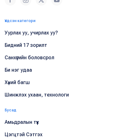
Үндсэн категори
Уурлах уу, учирлах уу?
Бидний 17 зорилт
Санхүүгийн боловсрол
Би нэг удаа
Хүний багш
Шинжлэх ухаан, технологи
Бусад
Амьдралын түүх
Цэгцтэй Сэтгэх