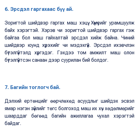
6. Эрсдэл гаргахаас бүү ай.
Зоригтой шийдвэр гаргах маш хэцүү. Хүмүүсийг урамшуулж
байх хэрэгтэй. Хэрэв чи зоригтой шийдвэр гаргах гэж
байгаа бол маш гайхалтай эрсдэл хийж байна. Чиний
шийдвэр юунд хүрэхийг чи мэдэхгүй. Эрсдэл ихэвчлэн
бүтэлгүйтэлд хүргэдэг. Гэхдээ том амжилт маш олон
бүтэлгүйтсэн санаан дээр суурилан бий болдог.
7. Багийн тоглогч бай.
Дэлхий ертөнцийг өөрчлөхөд асуудлыг шийдэх эсвэл
ямар нэгэн зүйлийг төгс болгоход маш их хүч хөдөлмөрийг
шаарддаг бөгөөд багийн ажиллагаа чухал хэрэгтэй
байдаг.