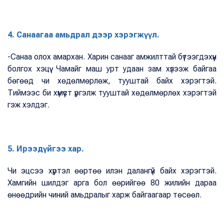
4. Санаагаа амьдрал дээр хэрэгжүүл.
-Санаа олох амархан. Харин санааг амжилттай бүтээгдэхүүн
болгох хэцүү. Чамайг маш урт удаан зам хүлээж байгаа
бөгөөд чи хөдөлмөрлөж, тууштай байх хэрэгтэй.
Тиймээс би хүмүүст үргэлж тууштай хөдөлмөрлөх хэрэгтэй
гэж хэлдэг.
5. Ирээдүйгээ хар.
Чи эцсээ хүртэл өөртөө илэн далангүй байх хэрэгтэй.
Хамгийн шилдэг арга бол өөрийгөө 80 жилийн дараа
өнөөдрийн чиний амьдралыг харж байгаагаар төсөөл.