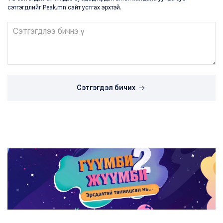
сэтгэгдлийг Peak.mn сайт устгах эрхтэй.
Сэтгэгдэл бичих