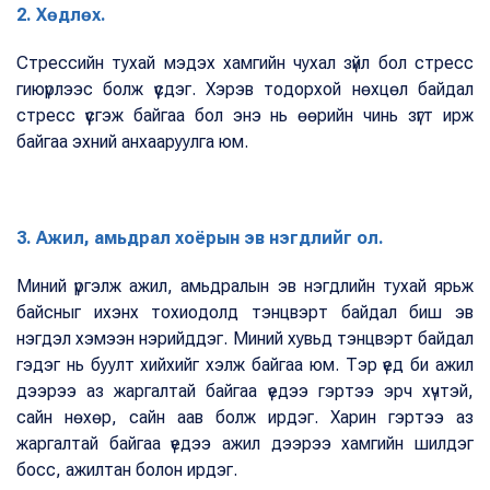
2. Хөдлөх.
Стрессийн тухай мэдэх хамгийн чухал зүйл бол стресс
гиюүрлээс болж үүсдэг. Хэрэв тодорхой нөхцөл байдал
стресс үүсгэж байгаа бол энэ нь өөрийн чинь зүгт ирж
байгаа эхний анхааруулга юм.
3. Ажил, амьдрал хоёрын эв нэгдлийг ол.
Миний үргэлж ажил, амьдралын эв нэгдлийн тухай ярьж
байсныг ихэнх тохиодолд тэнцвэрт байдал биш эв
нэгдэл хэмээн нэрийддэг. Миний хувьд тэнцвэрт байдал
гэдэг нь буулт хийхийг хэлж байгаа юм. Тэр үед би ажил
дээрээ аз жаргалтай байгаа үедээ гэртээ эрч хүчтэй,
сайн нөхөр, сайн аав болж ирдэг. Харин гэртээ аз
жаргалтай байгаа үедээ ажил дээрээ хамгийн шилдэг
босс, ажилтан болон ирдэг.