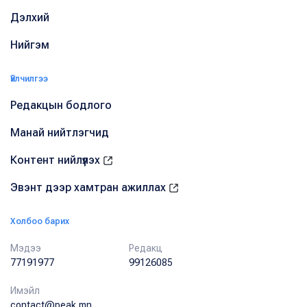
Дэлхий
Нийгэм
Үйлчилгээ
Редакцын бодлого
Манай нийтлэгчид
Контент нийлүүлэх
Эвэнт дээр хамтран ажиллах
Холбоо барих
Мэдээ
Редакц
77191977
99126085
Имэйл
contact@peak.mn