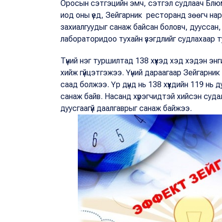
Оросын сэтгэцийн эмч, сэтгэл судлаач Блю
иод оны үед, Зейгарник ресторанд зөөгч нар
захиалгуудыг санаж байсан боловч, дууссан,
лабораторидоо тухайн үзэгдлийг судлахаар
Түүний нэг туршилтад 138 хүүхэд хэд хэдэн эн
хийж гүйцэтгэжээ. Үүний дараагаар Зейгарник х
саад болжээ. Үр дүнд нь 138 хүүхдийн 119 нь д
санаж байв. Насанд хүрэгчидтэй хийсэн суд
дуусгаагүй даалгаврыг санаж байжээ.