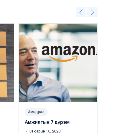
Амьдрал
Амьдрал
Амжилтын 7 дүрэм
Амжилттай
зуршил
・ 01 сарын 10, 2020