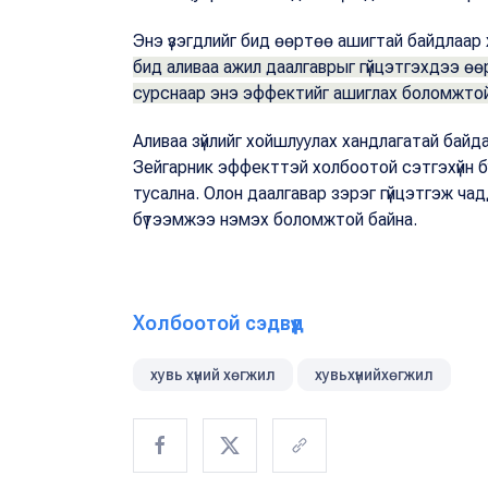
Энэ үзэгдлийг бид өөртөө ашигтай байдлаар 
бид аливаа ажил даалгаврыг гүйцэтгэхдээ өө
сурснаар энэ эффектийг ашиглах боломжто
Аливаа зүйлийг хойшлуулах хандлагатай байдаг
Зейгарник эффекттэй холбоотой сэтгэхүйн бу
тусална. Олон даалгавар зэрэг гүйцэтгэж чад
бүтээмжээ нэмэх боломжтой байна.
Холбоотой сэдвүүд
хувь хүний хөгжил
хувьхүнийхөгжил