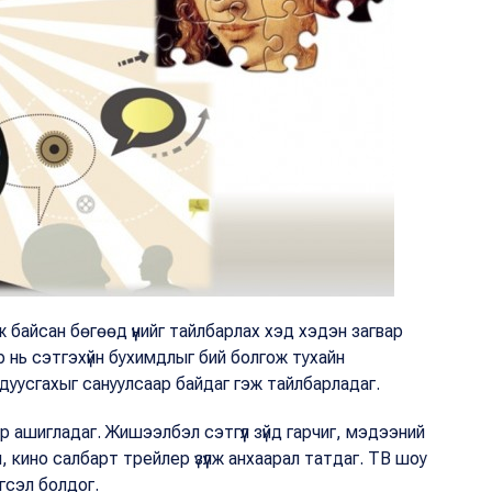
байсан бөгөөд үүнийг тайлбарлах хэд хэдэн загвар
р нь сэтгэхүйн бухимдлыг бий болгож тухайн
дуусгахыг сануулсаар байдаг гэж тайлбарладаг.
р ашигладаг. Жишээлбэл сэтгүүл зүйд гарчиг, мэдээний
 кино салбарт трейлер үзүүлж анхаарал татдаг. ТВ шоу
эгсэл болдог.