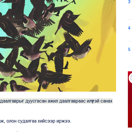
3
4
5
 даалгаврыг дуусгасан ажил даалгавраас илүүтэй санах
аж, олон судалгаа хийсээр иржээ.