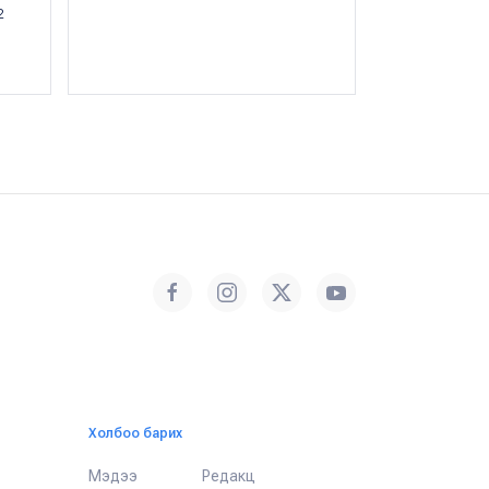
2
・ 01 сарын 30
Холбоо барих
Мэдээ
Редакц