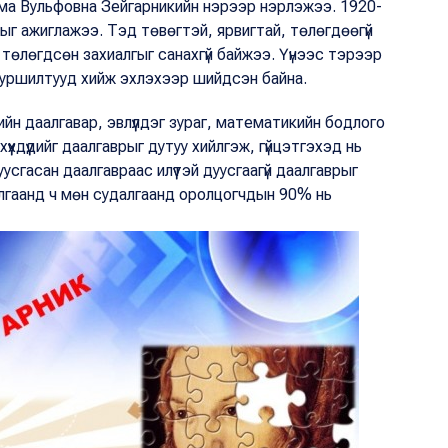
ма Вульфовна Зейгарникийн нэрээр нэрлэжээ. 1920-
ыг ажиглажээ. Тэд төвөгтэй, ярвигтай, төлөгдөөгүй
 төлөгдсөн захиалгыг санахгүй байжээ. Үүнээс тэрээр
 туршилтууд хийж эхлэхээр шийдсэн байна.
гийн даалгавар, эвлүүлдэг зураг, математикийн бодлого
үүхдүүдийг даалгаврыг дутуу хийлгэж, гүйцэтгэхэд нь
уусгасан даалгавраас илүүтэй дуусгаагүй даалгаврыг
алгаанд ч мөн судалгаанд оролцогчдын 90% нь