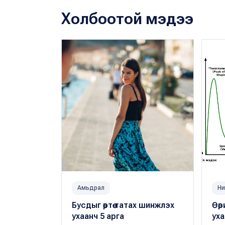
Холбоотой мэдээ
Амьдрал
Ни
Бусдыг өөртөө татах шинжлэх
Өөр
ухаанч 5 арга
уха