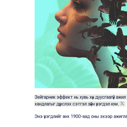
Зейгарник эффект нь хувь хүн дуусгаагүй ажил
хандлагыг дүрслэх сэтгэл зүйн үзэгдэл юм.
Энэ үзэгдлийг анх 1900-аад оны эхээр ажигл