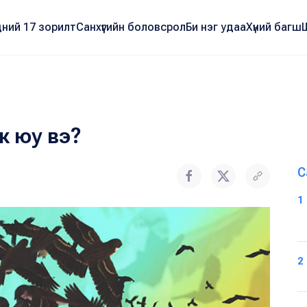
ний 17 зорилт
Санхүүгийн боловсрол
Би нэг удаа
Хүний багш
ж юу вэ?
С
1
2