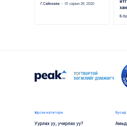
итг
Г.Сайнзаяа
・ 01 сарын 29, 2020
ха
Б.О
Үндсэн категори
Бусад
Уурлах уу, учирлах уу?
Амьдр