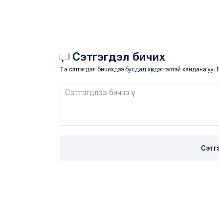
Сэтгэгдэл бичих
Та сэтгэгдэл бичихдээ бусдад хүндэтгэлтэй хандана уу. Ё
Сэтг