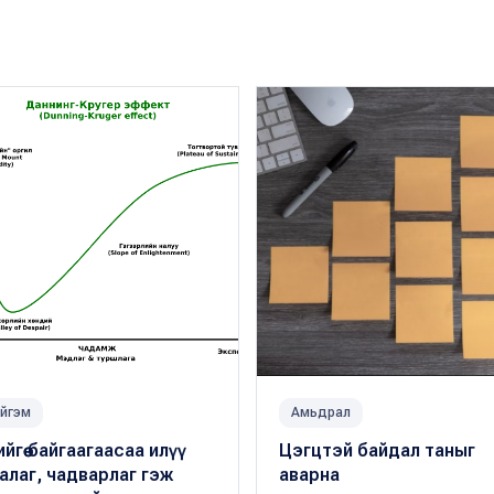
йгэм
Амьдрал
ийгөө байгаагаасаа илүү
Цэгцтэй байдал таныг
алаг, чадварлаг гэж
аварна