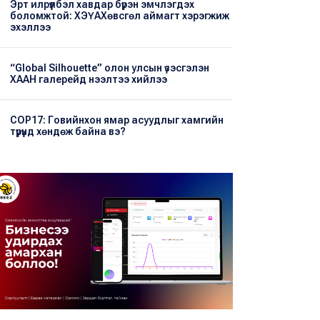
Эрт илрүүлбэл хавдар бүрэн эмчлэгдэх
боломжтой: ХЭҮА​Хөвсгөл аймагт хэрэгжиж
эхэллээ
“Global Silhouette” олон улсын үзэсгэлэн
ХААН галерейд нээлтээ хийлээ
COP17: Говийнхон ямар асуудлыг хамгийн
түрүүнд хөндөж байна вэ?