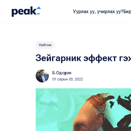
Уурлах уу, учирлах уу?
Бид
Нийгэм
Зейгарник эффект гэ
Б.Одсүрэн
01 сарын 03, 2022