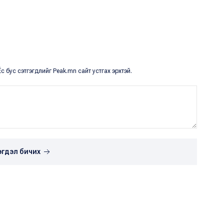
с бус сэтгэгдлийг Peak.mn сайт устгах эрхтэй.
эгдэл бичих