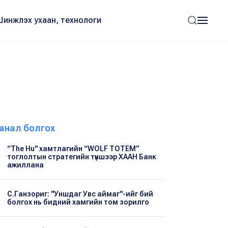
Шинжлэх ухаан, технологи
анал болгох
“The Hu" хамтлагийн “WOLF TOTEM”
тоглолтын стратегийн түншээр ХААН Банк
ажиллана
С.Ганзориг: "Уншдаг Увс аймаг"-ийг бий
болгох нь бидний хамгийн том зорилго