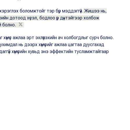
хэрэглэх боломжтойг тэр бүр мэддэггүй.
Жишээ нь,
рийн дотоод хүсэл, бодлоо үр дүнтэйгээр холбож
й болно.
 хүмүүс ажлаа эрт эхлүүлэхийн ач холбогдлыг сурч болно.
химдал нь дээрх хүмүүсийг ажлаа цагтаа дуусгахад
даггүй хүмүүсийн хувьд энэ эффектийн тусламжтайгаар