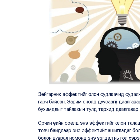
Зейгарник эффектийг олон судлаачид судалж 
гарч байсан. Зарим онолд дуусаагүй даалгава
бухимдлыг тайлахын тулд тархид даалгавар 
Орчин үеийн соёлд энэ эффектийг олон талаа
товч байдлаар энэ эффектийг ашигладаг бол,
болон цуврал номонд энэ үзэгдэл нь гол хэр