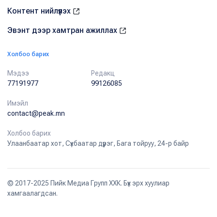
Контент нийлүүлэх
Эвэнт дээр хамтран ажиллах
Холбоо барих
Мэдээ
Редакц
77191977
99126085
Имэйл
contact@peak.mn
Холбоо барих
Улаанбаатар хот, Сүхбаатар дүүрэг, Бага тойруу, 24-р байр
© 2017-2025 Пийк Медиа Групп ХХК. Бүх эрх хуулиар
хамгаалагдсан.