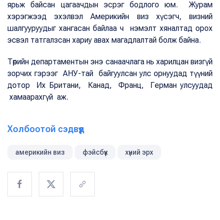
ярьж байсан цагаачдын эсрэг бодлого юм. Журам
хэрэгжээд эхэлвэл Америкийн виз хүсэгч, визний
шалгууруудыг хангасан байлаа ч нэмэлт хяналтад орох
эсвэл татгалзсан хариу авах магадлалтай болж байна.
Төрийн департаментын энэ санаачлага нь харилцан визгүй
зорчих гэрээг АНУ-тай байгуулсан улс орнуудад түүний
дотор Их Британи, Канад, Франц, Герман улсуудад
хамаарахгүй аж.
Холбоотой сэдвүүд
америкийн виз
фэйсбүүк
хүний эрх