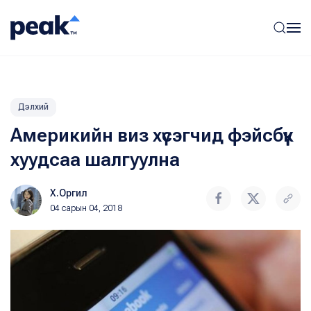
Дэлхий
Америкийн виз хүсэгчид фэйсбүүк
хуудсаа шалгуулна
Х.Оргил
04 сарын 04, 2018