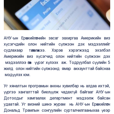
АНУ-ын Ерөнхийлөгчийн засаг захиргаа Америкийн виз
хүсэгчдийн олон нийтийн сүлжээн дэх мэдээллийг
судлахаар төлөвлөжээ. Хэрэв хэрэгжээд эхэлбэл
Америкийн виз хүсэгчид олон нийтийн сүлжээн дэх
мэдээллээ өгөх үүрэг хүлээх аж. Тодруулбал сүүлийн 5
жилд олон нийтийн сүлжээнд ямар аккаунттай байснаа
мэдүүлэх юм.
Уг хяналтын програмын анхны хувилбар нь алдаа ихтэй,
үүргээ хангалттай биелүүлж чадахгүй байгааг АНУ-ын
Дотоодыг хамгаалах департмент мэдээлж байсан
удаатай. Уг визний шинэ журам нь АНУ-ын Ерөнхийлөгч
Дональд Трампын сонгуулийн сурталчилгааныхаа үеэр