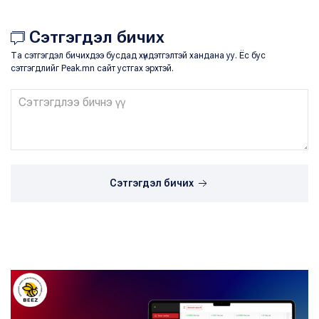
Сэтгэгдэл бичих
Та сэтгэгдэл бичихдээ бусдад хүндэтгэлтэй хандана уу. Ёс бус
сэтгэгдлийг Peak.mn сайт устгах эрхтэй.
Сэтгэгдэл бичих