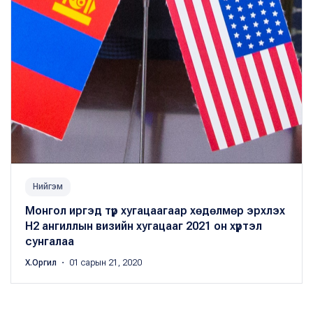
Нийгэм
Монгол иргэд түр хугацаагаар хөдөлмөр эрхлэх
Н2 ангиллын визийн хугацааг 2021 он хүртэл
сунгалаа
Х.Оргил
・ 01 сарын 21, 2020