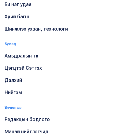
Би нэг удаа
Хүний багш
Шинжлэх ухаан, технологи
Бусад
Амьдралын түүх
Цэгцтэй Сэтгэх
Дэлхий
Нийгэм
Үйлчилгээ
Редакцын бодлого
Манай нийтлэгчид