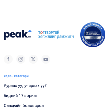
Үндсэн категори
Уурлах уу, учирлах уу?
Бидний 17 зорилт
Санхүүгийн боловсрол