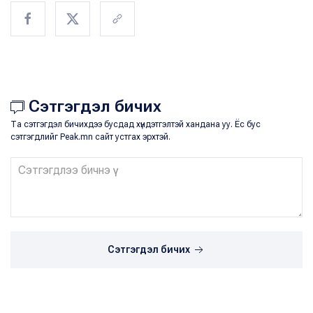
Сэтгэгдэл бичих
Та сэтгэгдэл бичихдээ бусдад хүндэтгэлтэй хандана уу. Ёс бус
сэтгэгдлийг Peak.mn сайт устгах эрхтэй.
Сэтгэгдэл бичих