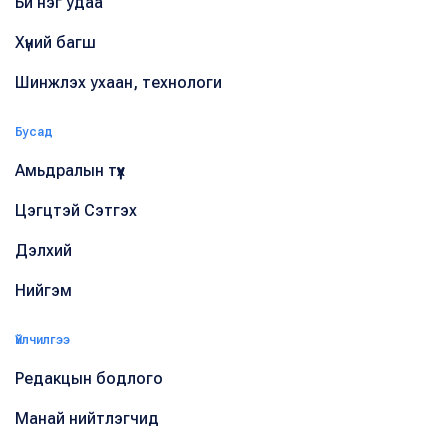
Би нэг удаа
Хүний багш
Шинжлэх ухаан, технологи
Бусад
Амьдралын түүх
Цэгцтэй Сэтгэх
Дэлхий
Нийгэм
Үйлчилгээ
Редакцын бодлого
Манай нийтлэгчид