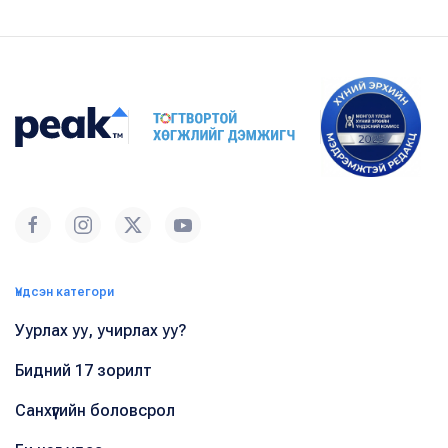
Үндсэн категори
Уурлах уу, учирлах уу?
Бидний 17 зорилт
Санхүүгийн боловсрол