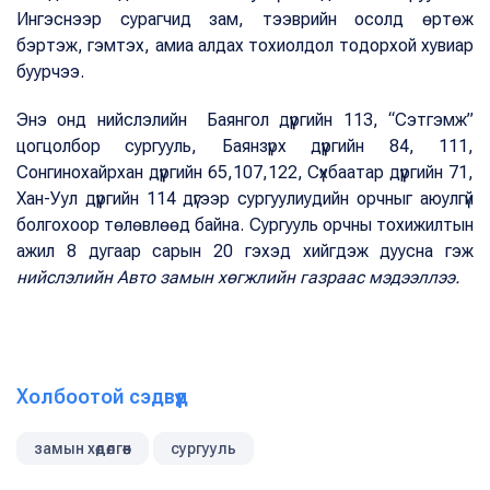
Ингэснээр сурагчид зам, тээврийн осолд өртөж
бэртэж, гэмтэх, амиа алдах тохиолдол тодорхой хувиар
буурчээ.
Энэ онд нийслэлийн Баянгол дүүргийн 113, “Сэтгэмж”
цогцолбор сургууль, Баянзүрх дүүргийн 84, 111,
Сонгинохайрхан дүүргийн 65,107,122, Сүхбаатар дүүргийн 71,
Хан-Уул дүүргийн 114 дүгээр сургуулиудийн орчныг аюулгүй
болгохоор төлөвлөөд байна. Сургууль орчны тохижилтын
ажил 8 дугаар сарын 20 гэхэд хийгдэж дуусна гэж
нийслэлийн Авто замын хөгжлийн газраас мэдээллээ.
Холбоотой сэдвүүд
замын хөдөлгөөн
сургууль