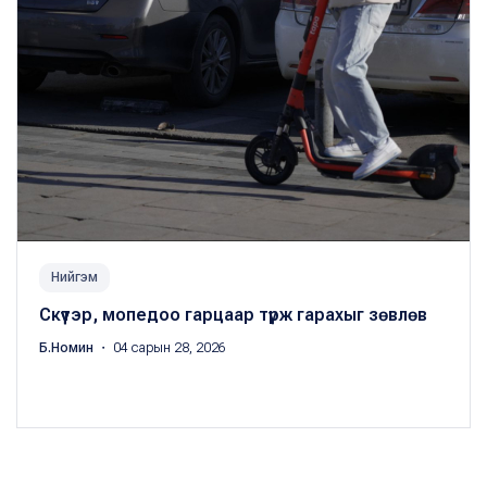
Нийгэм
Скүүтэр, мопедоо гарцаар түрж гарахыг зөвлөв
Б.Номин
・ 04 сарын 28, 2026