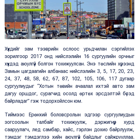
Хүүхдийг зам тээврийн ослоос урьдчилан сэргийлэх
зорилгоор 2017 онд нийслэлийн 16 сургуулийн орчныг
хүүхдэд аюулгүй болгон тохижуулсан. Энэ төслийн хүрээнд
Замын цагдаагийн албанаас нийслэлийн 3, 5, 17, 20, 23,
24, 37, 48, 58, 62, 67, 87, 102, 105, 106, 117 дугаар
сургуулиудыг “Хотын төвийн ачаалал ихтэй авто зам
дагуу оршдог, сурагчид осолд өртөх эрсдэлтэй бүсэд
байрладаг” гэж тодорхойлсон юм.
Тиймээс Ерөнхий боловсролын эдгээр сургуулиудын
зогсоолын талбайг тохижуулж, дэржигнүүр хурд
сааруулагч, лед самбар, хайс, гэрлэн дохио байрлуулж,
тэмдэг тэмдэглээ хийн аюулгүй байдлыг сайжрууллаа.