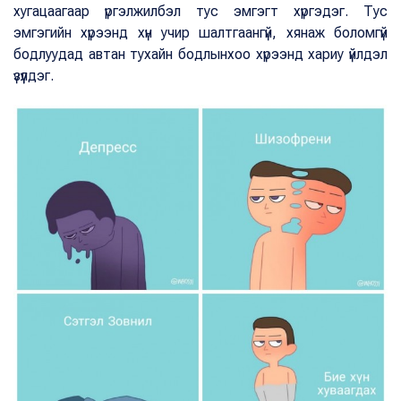
хугацаагаар үргэлжилбэл тус эмгэгт хүргэдэг. Тус
эмгэгийн хүрээнд хүн учир шалтгаангүй, хянаж боломгүй
бодлуудад автан тухайн бодлынхоо хүрээнд хариу үйлдэл
үзүүлдэг.