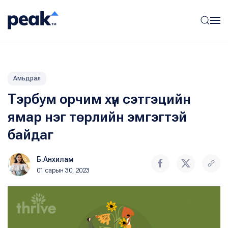
Амьдрал
Тэрбум орчим хүн сэтгэцийн
ямар нэг төрлийн эмгэгтэй
байдаг
Б.Анхилам
01 сарын 30, 2023