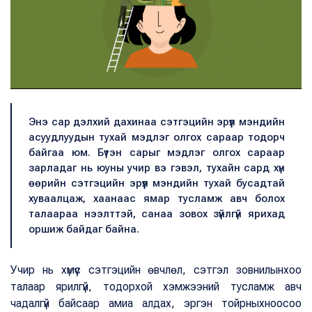
Энэ сар дэлхий дахинаа сэтгэцийн эрүүл мэндийн
асуудлуудын тухай мэдлэг олгох сараар тодорч
байгаа юм. Бүтэн сарыг мэдлэг олгох сараар
зарладаг нь юуны учир вэ гэвэл, тухайн сард хүн
өөрийн сэтгэцийн эрүүл мэндийн тухай бусадтай
хуваалцаж, хаанаас ямар тусламж авч болох
талаараа нээлттэй, санаа зовох зүйлгүй ярихад
оршиж байдаг байна.
Учир нь хүмүүс сэтгэцийн өвчлөл, сэтгэл зовнилынхоо
талаар ярилгүй, тодорхой хэмжээний тусламж авч
чадалгүй байсаар амиа алдах, эргэн тойрныхноосоо