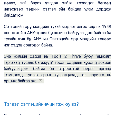
дөлөх, зай барих үзэгдэл элбэг тохиодог бөгөөд
ингэснээр тэдний сэтгэл зүйн байдал улам дордож
байдаг юм.
Сэтгэцийн эрүүл мэндийн тухай мэдлэг олгох сар нь 1949
оноос хойш АНУ-д жил бүр зохион байгуулагдаж байгаа ба
тухайн жил бүр АНУ-ын Сэтгэцийн эрүүл мэндийн төвөөс
нэг сэдэв сонгодог байна.
Энэ жилийн сэдэв нь Tools 2 Thrive буюу “амжилт
гаргахад туслах багажууд” гэсэн сэдвийн хүрээнд зохион
байгуулагдаж байгаа ба стресстэй эерэг аргаар
тэмцэхэд туслах аргыг хуваалцахад гол зорилго нь
оршиж байгаа аж.
Тэгвэл сэтгэцийн өвчин гэж юу вэ?