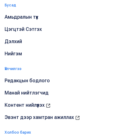
Бусад
Амьдралын түүх
Цэгцтэй Сэтгэх
Дэлхий
Нийгэм
Үйлчилгээ
Редакцын бодлого
Манай нийтлэгчид
Контент нийлүүлэх
Эвэнт дээр хамтран ажиллах
Холбоо барих