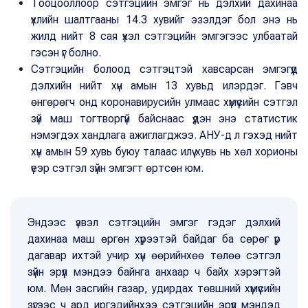
Тооцооллоор сэтгэцийн эмгэг нь дэлхий дахинаа
үхлийн шалтгааны 14.3 хувийг эзэлдэг бол энэ нь
жилд нийт 8 сая үхэл сэтгэцийн эмгэгээс улбаатай
гэсэн үг болно.
Сэтгэцийн болоод сэтгэцтэй хавсарсан эмгэгүүд
дэлхийн нийт хүн амын 13 хувьд илэрдэг. Гэвч
өнгөрөгч онд коронавирусийн улмаас хүмүүсийн сэтгэл
зүй маш тогтворгүй байснаас үүдэн энэ статистик
нэмэгдэх хандлага ажиглагджээ. АНУ-д л гэхэд нийт
хүн амын 59 хувь буюу талаас илүү хувь нь хөл хорионы
үеэр сэтгэл зүйн эмгэгт өртсөн юм.
Эндээс үзвэл сэтгэцийн эмгэг гэдэг дэлхий
дахинаа маш өргөн хүрээтэй байдаг ба сөрөг үр
дагавар ихтэй учир хүн өөрийнхөө төлөө сэтгэл
зүйн эрүүл мэндээ байнга анхаар ч байх хэрэгтэй
юм. Мөн засгийн газар, удирдах төвшний хүмүүсийн
зүгээс ч ард иргэдийнхээ сэтгэцийн эрүүл мэндэд