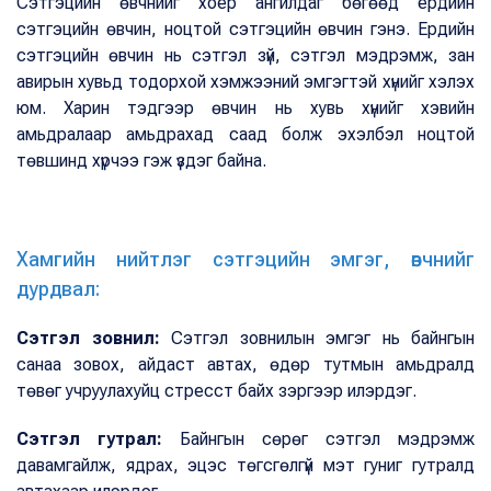
Сэтгэцийн өвчнийг хоёр ангилдаг бөгөөд ердийн
сэтгэцийн өвчин, ноцтой сэтгэцийн өвчин гэнэ. Ердийн
сэтгэцийн өвчин нь сэтгэл зүй, сэтгэл мэдрэмж, зан
авирын хувьд тодорхой хэмжээний эмгэгтэй хүнийг хэлэх
юм. Харин тэдгээр өвчин нь хувь хүнийг хэвийн
амьдралаар амьдрахад саад болж эхэлбэл ноцтой
төвшинд хүрчээ гэж үздэг байна.
Хамгийн нийтлэг сэтгэцийн эмгэг, өвчнийг
дурдвал:
Сэтгэл зовнил:
Сэтгэл зовнилын эмгэг нь байнгын
санаа зовох, айдаст автах, өдөр тутмын амьдралд
төвөг учруулахуйц стресст байх зэргээр илэрдэг.
Сэтгэл гутрал:
Байнгын сөрөг сэтгэл мэдрэмж
давамгайлж, ядрах, эцэс төгсгөлгүй мэт гуниг гутралд