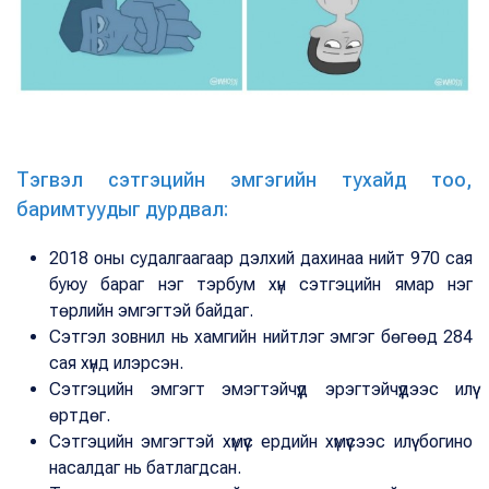
Тэгвэл сэтгэцийн эмгэгийн тухайд тоо,
баримтуудыг дурдвал:
2018 оны судалгаагаар дэлхий дахинаа нийт 970 сая
буюу бараг нэг тэрбум хүн сэтгэцийн ямар нэг
төрлийн эмгэгтэй байдаг.
Сэтгэл зовнил нь хамгийн нийтлэг эмгэг бөгөөд 284
сая хүнд илэрсэн.
Сэтгэцийн эмгэгт эмэгтэйчүүд эрэгтэйчүүдээс илүү
өртдөг.
Сэтгэцийн эмгэгтэй хүмүүс ердийн хүмүүсээс илүү богино
насалдаг нь батлагдсан.