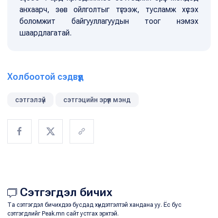
анхаарч, зөв ойлголтыг түгээж, тусламж хүсэх
боломжит байгууллагуудын тоог нэмэх
шаардлагатай.
Холбоотой сэдвүүд
сэтгэлзүй
сэтгэцийн эрүүл мэнд
Сэтгэгдэл бичих
Та сэтгэгдэл бичихдээ бусдад хүндэтгэлтэй хандана уу. Ёс бус
сэтгэгдлийг Peak.mn сайт устгах эрхтэй.