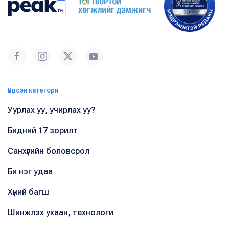
Үндсэн категори
Уурлах уу, учирлах уу?
Бидний 17 зорилт
Санхүүгийн боловсрол
Би нэг удаа
Хүний багш
Шинжлэх ухаан, технологи