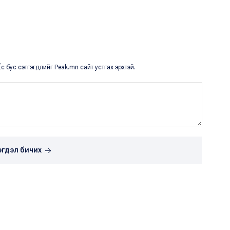
с бус сэтгэгдлийг Peak.mn сайт устгах эрхтэй.
эгдэл бичих