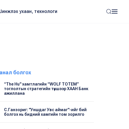
Шинжлэх ухаан, технологи
анал болгох
“The Hu" хамтлагийн “WOLF TOTEM”
тоглолтын стратегийн түншээр ХААН Банк
ажиллана
С.Ганзориг: "Уншдаг Увс аймаг"-ийг бий
болгох нь бидний хамгийн том зорилго