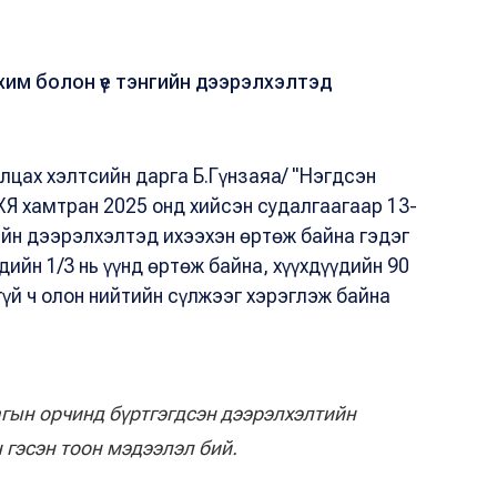
цахим болон үе тэнгийн дээрэлхэлтэд
илцах хэлтсийн дарга
Б.Гүнзаяа/ "Нэгдсэн
ХЯ хамтран 2025 онд хийсэн судалгаагаар 13-
ийн дээрэлхэлтэд ихээхэн өртөж байна гэдэг
дийн 1/3 нь үүнд өртөж байна, хүүхдүүдийн 90
үй ч олон нийтийн сүлжээг хэрэглэж байна
гын орчинд бүртгэгдсэн дээрэлхэлтийн
 гэсэн тоон мэдээлэл бий.