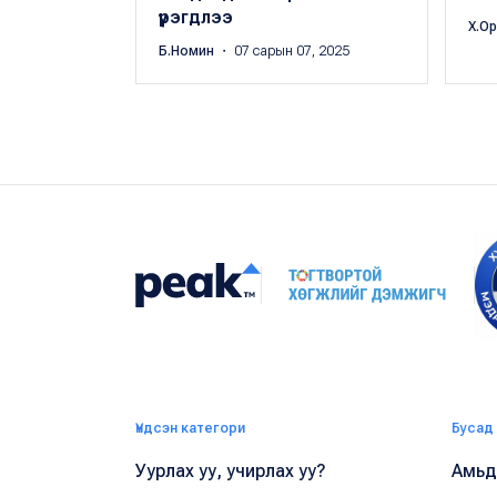
үүрэгдлээ
Х.О
Б.Номин
・ 07 сарын 07, 2025
Үндсэн категори
Бусад
Уурлах уу, учирлах уу?
Амьдр