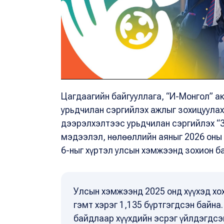
Цагдаагийн байгууллага, “И-Монгол” а
урьдчилан сэргийлэх ажлыг зохицуулах
дээрэлхэлтээс урьдчилан сэргийлэх “3
мэдээлэл, нөлөөллийн аяныг 2026 оны
6-ныг хүртэл улсын хэмжээнд зохион б
Улсын хэмжээнд 2025 онд хүүхэд хох
гэмт хэрэг 1,135 бүртгэгдсэн байна
байдлаар хүүхдийн эсрэг үйлдэгдсэн