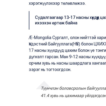
хэрэгжүүлэхээр төлөвлөжээ.
Судалгаагаар 13-17 насны хүүхдүүд 
ихээхэн өртөж байна
/E-Mongolia Сургалт, олон нийттэй хар
Үндэстний Байгууллага(НҮБ) болон ЦХИХ
17 насны хүүхдүүд цахим болон үе тэнг
дүгнэлт гарсан. Мөн 9-12 насны хүүхдүү
орчим хувь нь насны шаардлага хангааг
зэрэг нь тогтоогдсон.
Түүнчлэн боловсролын байгуулла
41.4 хувь нь цахимаар үйлдэгдсэн