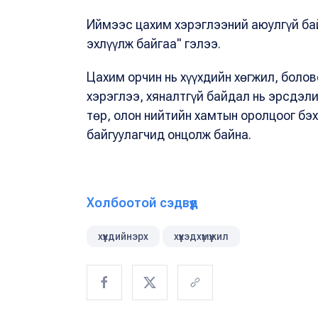
Иймээс цахим хэрэглээний аюулгүй бай
эхлүүлж байгаа" гэлээ.
Цахим орчин нь хүүхдийн хөгжил, болов
хэрэглээ, хяналтгүй байдал нь эрсдэлий
төр, олон нийтийн хамтын оролцоог бэ
байгуулагчид онцолж байна.
Холбоотой сэдвүүд
хүүхдийнэрх
хүүхэдхүмүүжил