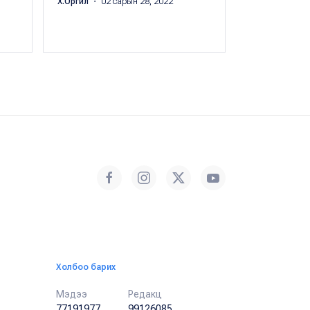
Х.Оргил
・ 02 сарын 28, 2022
өсгөсөн гэ
Р.Сайхан-Уул
Холбоо барих
Мэдээ
Редакц
77191977
99126085