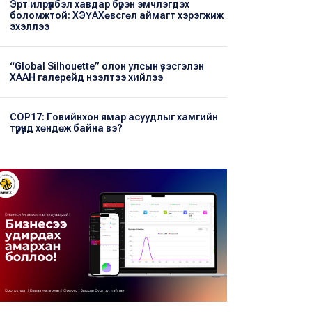
Эрт илрүүлбэл хавдар бүрэн эмчлэгдэх
боломжтой: ХЭҮА​Хөвсгөл аймагт хэрэгжиж
эхэллээ
“Global Silhouette” олон улсын үзэсгэлэн
ХААН галерейд нээлтээ хийлээ
COP17: Говийнхон ямар асуудлыг хамгийн
түрүүнд хөндөж байна вэ?