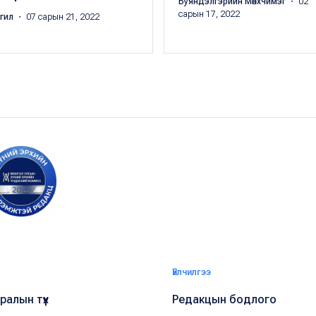
Буяндэлгэрийн Мөнхчимэг
・ 02
сарын 17, 2022
ргил
・ 07 сарын 21, 2022
Үйлчилгээ
алын түүх
Редакцын бодлого