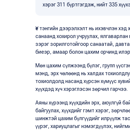
хэрэг 311 бүртгэгдэж, нийт 335 хүүх
Үе тэнгийн дээрэлхэлт нь ихэвчлэн хэд
санаанд хохирол учруулах, ялгаварлан 
зэрэг зорилготойгоор санаатай, давта
биеэр, амаар болон цахим орчинд илэр
Мөн цахим сүлжээнд бүлэг, групп үүсг
мэнд, эрх чөлөөнд нь халдах тохиолдл
тохиолдолд насанд хүрсэн хүмүүс хуви
хүүхдэд хүч хэрэглэсэн зөрчил гарчээ.
Аяны хүрээнд хүүхдийн эрх, аюулгүй ба
байгуулах, хүүхдийг гэмт хэрэг, зөрчл
шинжтэй цахим бүлгүүдийг илрүүлж тас
үүрэг, хариуцлагыг нэмэгдүүлэх, нийг