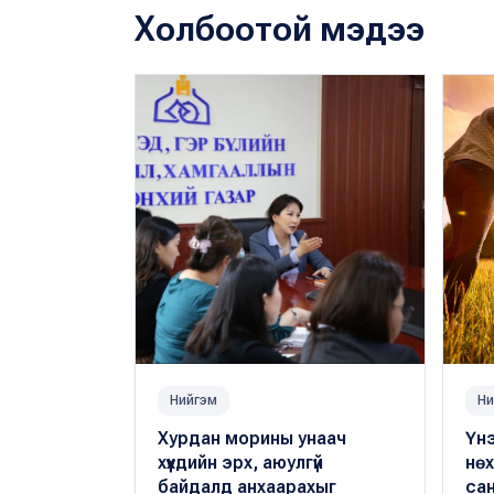
Холбоотой мэдээ
Нийгэм
Ни
Хурдан морины унаач
Үнэ
хүүхдийн эрх, аюулгүй
нө
байдалд анхаарахыг
са