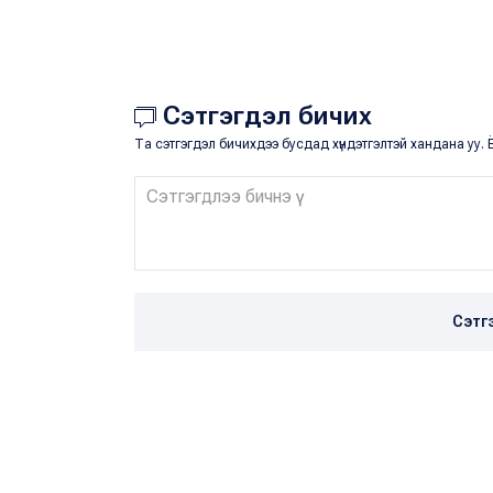
Сэтгэгдэл бичих
Та сэтгэгдэл бичихдээ бусдад хүндэтгэлтэй хандана уу. Ё
Сэтг