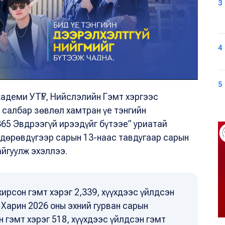
3
4
5
кадеми УТҮГ, Нийслэлийн Гэмт хэргээс
 салбар зөвлөл хамтран үе тэнгийн
65 Эвдрээгүй ирээдүйг бүтээе” уриатай
 дөрөвдүгээр сарын 13-наас тавдугаар сарын
айгуулж эхэллээ.
ирсон гэмт хэрэг 2,339, хүүхдээс үйлдсэн
. Харин 2026 оны эхний гурван сарын
 гэмт хэрэг 518, хүүхдээс үйлдсэн гэмт