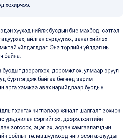
эд хохирчээ.
 хэдэн хүүхэд нийлж бусдын бие махбод, сэтгэл
гадуурхах, айлган сүрдүүлэх, заналхийлэх
мжтай үйлдэгддэг. Энэ төрлийн үйлдэл нь
ч байна.
эн бусдыг дээрэлхэх, доромжлох, улмаар эрүүл
ууд бүртгэгдэж байгаа бөгөөд зарим
йн арга хэмжээ авах нэрийдлээр бусдын
йдлыг хангах чиглэлээр хяналт шалгалт зохион
өөс урьдчилан сэргийлэх, дээрэлхэлтийн
лан зогсоох, эцэг эх, асран хамгаалагчдын
мийн соёлыг төлөвшүүлэхэд чиглэсэн ажлуудыг