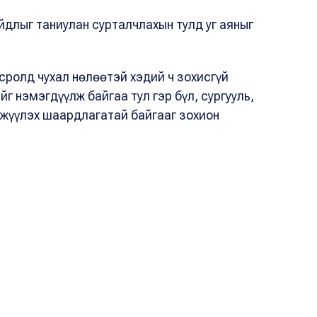
длыг таниулан сурталчлахын тулд уг аяныг
сролд чухал нөлөөтэй хэдий ч зохисгүй
г нэмэгдүүлж байгаа тул гэр бүл, сургууль,
хжүүлэх шаардлагатай байгааг зохион