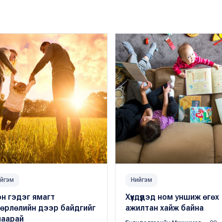
йгэм
Нийгэм
н гэдэг ямагт
Хүүхдүүдэд ном уншиж өгөх
хөрлөлийн дээр байдгийг
ажилтан хайж байна
наарай