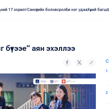
ний 17 зорилт
Санхүүгийн боловсрол
Би нэг удаа
Хүний багш
г бүтээе” аян эхэллээ
С
1
2