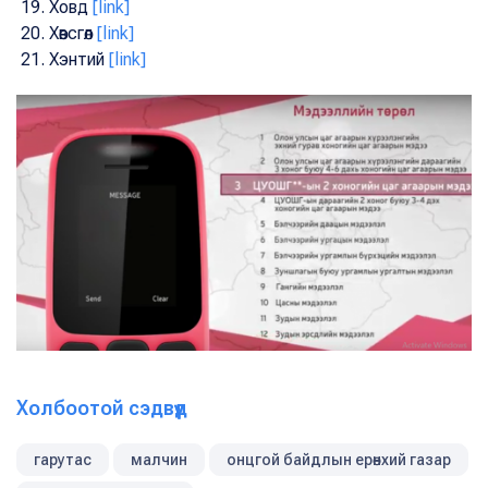
Ховд
[link]
Хөвсгөл
[link]
Хэнтий
[link]
Холбоотой сэдвүүд
гарутас
малчин
онцгой байдлын ерөнхий газар