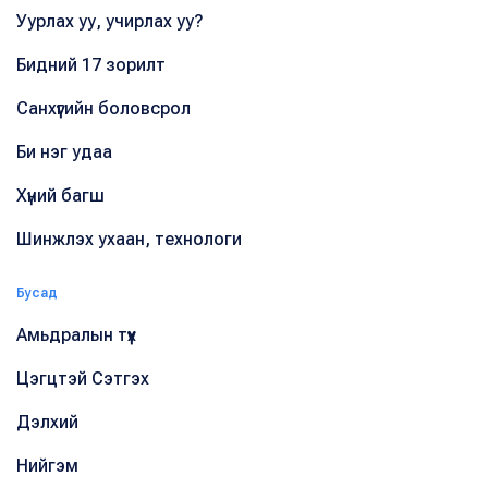
Уурлах уу, учирлах уу?
Бидний 17 зорилт
Санхүүгийн боловсрол
Би нэг удаа
Хүний багш
Шинжлэх ухаан, технологи
Бусад
Амьдралын түүх
Цэгцтэй Сэтгэх
Дэлхий
Нийгэм