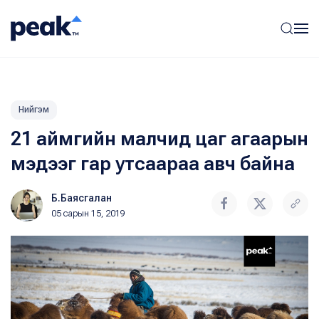
Нийгэм
21 аймгийн малчид цаг агаарын
мэдээг гар утсаараа авч байна
Б.Баясгалан
05 сарын 15, 2019