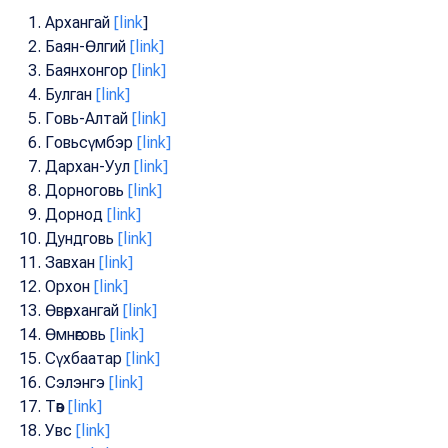
Архангай
[link
]
Баян-Өлгий
[link]
Баянхонгор
[link]
Булган
[link]
Говь-Алтай
[link]
Говьсүмбэр
[link]
Дархан-Уул
[link]
Дорноговь
[link]
Дорнод
[link]
Дундговь
[link]
Завхан
[link]
Орхон
[link]
Өвөрхангай
[link]
Өмнөговь
[link]
Сүхбаатар
[link]
Сэлэнгэ
[link]
Төв
[link]
Увс
[link]