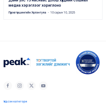
Дани улс 15 наснаас доош хүүхдийн сошиал
медиа хэрэглээг хориглоно
Пүрэвтүвшингийн Хүслэнтуяа
・ 10 сарын 10, 2025
Үндсэн категори