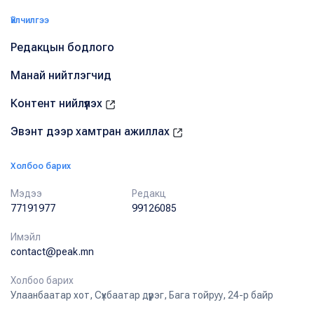
Үйлчилгээ
Редакцын бодлого
Манай нийтлэгчид
Контент нийлүүлэх
Эвэнт дээр хамтран ажиллах
Холбоо барих
Мэдээ
Редакц
77191977
99126085
Имэйл
contact@peak.mn
Холбоо барих
Улаанбаатар хот, Сүхбаатар дүүрэг, Бага тойруу, 24-р байр