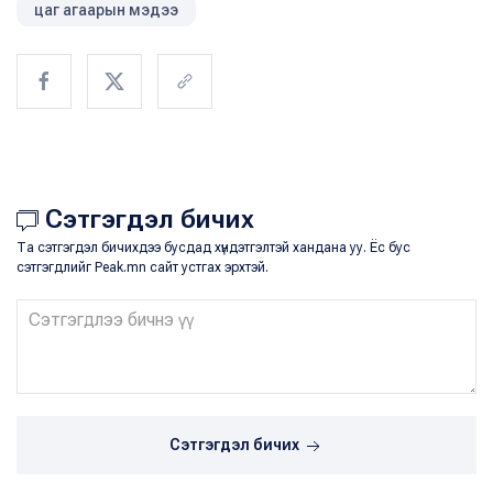
цаг агаарын мэдээ
Сэтгэгдэл бичих
Та сэтгэгдэл бичихдээ бусдад хүндэтгэлтэй хандана уу. Ёс бус
сэтгэгдлийг Peak.mn сайт устгах эрхтэй.
Сэтгэгдэл бичих