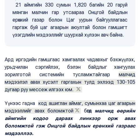
21 аймгийн 330 сумын 1,820 багийн 20 гаруй
мянган малчин гар утсаараа Онцгой байдлын
ерөнхий газар болон Цаг уурын байгууллагаас
гаргаж буй цаг агаарын аюултай болон гамшигт
үзэгдлийн мэдээллийг шуурхай хүлээн авч байна.
Ард иргэдийн гамшгаас хамгаалах чадавхыг бэхжүүлэх,
урьдчилан сэргийлэх, бэлэн байдлыг хангуулах
зорилготой системийн тусламжтайгаар
малчид
мэдээлэл авах хүсэлт гаргахын тулд эхлээд 130-105
дугаар руу мессеж илгээх юм.
Үүнээс гадна
код ашиглан аймаг, сумынхаа цаг агаарын
мэдээллийг авах боломжтой
бөгөөд
малчид өөрийн
аймгийн кодоо дараах линкээр орж авах
боломжтой гэж Онцгой байдлын ерөнхий газраас
мэдээллээ.