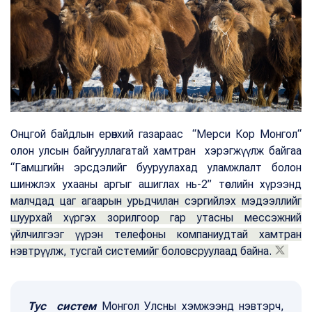
Онцгой байдлын ерөнхий газараас “Мерси Кор Монгол“
олон улсын байгууллагатай хамтран хэрэгжүүлж байгаа
“Гамшгийн эрсдэлийг бууруулахад уламжлалт болон
шинжлэх ухааны аргыг ашиглах нь-2” төслийн хүрээнд
малчдад цаг агаарын урьдчилан сэргийлэх мэдээллийг
шуурхай хүргэх зорилгоор гар утасны мессэжний
үйлчилгээг үүрэн телефоны компаниудтай хамтран
нэвтрүүлж, тусгай системийг боловсруулаад байна.
Тус систем
Монгол Улсны хэмжээнд нэвтэрч,