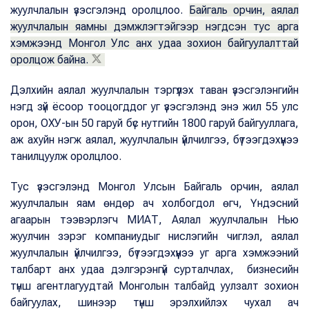
жуулчлалын үзэсгэлэнд оролцлоо.
Байгаль орчин, аялал
жуулчлалын яамны дэмжлэгтэйгээр нэгдсэн тус арга
хэмжээнд Монгол Улс анх удаа зохион байгуулалттай
оролцож байна.
Дэлхийн аялал жуулчлалын тэргүүлэх таван үзэсгэлэнгийн
нэгд зүй ёсоор тооцогддог уг үзэсгэлэнд энэ жил 55 улс
орон, ОХУ-ын 50 гаруй бүс нутгийн 1800 гаруй байгууллага,
аж ахуйн нэгж аялал, жуулчлалын үйлчилгээ, бүтээгдэхүүнээ
танилцуулж оролцлоо.
Тус үзэсгэлэнд Монгол Улсын Байгаль орчин, аялал
жуулчлалын яам өндөр ач холбогдол өгч, Үндэсний
агаарын тээвэрлэгч МИАТ, Аялал жуулчлалын Нью
жуулчин зэрэг компаниудыг нислэгийн чиглэл, аялал
жуулчлалын үйлчилгээ, бүтээгдэхүүнээ уг арга хэмжээний
талбарт анх удаа дэлгэрэнгүй сурталчлах, бизнесийн
түнш агентлагуудтай Монголын талбайд уулзалт зохион
байгуулах, шинээр түнш эрэлхийлэх чухал ач