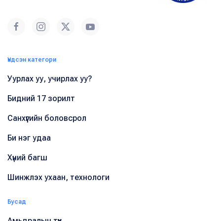
Үндсэн категори
Уурлах уу, учирлах уу?
Бидний 17 зорилт
Санхүүгийн боловсрол
Би нэг удаа
Хүний багш
Шинжлэх ухаан, технологи
Бусад
Амьдралын түүх