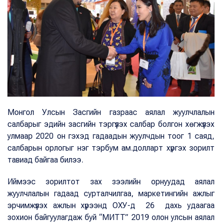
Монгол Улсын Засгийн газраас аялал жуулчлалын
салбарыг эдийн засгийн тэргүүлэх салбар болгон хөгжүүлэх
улмаар 2020 он гэхэд гадаадын жуулчдын тоог 1 саяд,
салбарын орлогыг нэг тэрбум ам.долларт хүргэх зорилт
тавиад байгаа билээ.
Иймээс зорилтот зах зээлийн орнуудад аялал
жуулчлалын гадаад сурталчилгаа, маркетингийн ажлыг
эрчимжүүлэх ажлын хүрээнд ОХУ-д 26 дахь удаагаа
зохион байгуулагдаж буй “МИТТ” 2019 олон улсын аялал