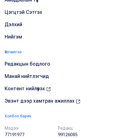
Цэгцтэй Сэтгэх
Дэлхий
Нийгэм
Үйлчилгээ
Редакцын бодлого
Манай нийтлэгчид
Контент нийлүүлэх
Эвэнт дээр хамтран ажиллах
Холбоо барих
Мэдээ
Редакц
77191977
99126085