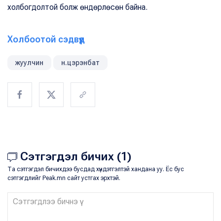
холбогдолтой болж өндөрлөсөн байна.
Холбоотой сэдвүүд
жуулчин
н.цэрэнбат
Сэтгэгдэл бичих (1)
Та сэтгэгдэл бичихдээ бусдад хүндэтгэлтэй хандана уу. Ёс бус
сэтгэгдлийг Peak.mn сайт устгах эрхтэй.