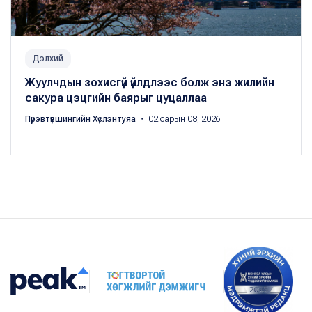
Дэлхий
Жуулчдын зохисгүй үйлдлээс болж энэ жилийн
сакура цэцгийн баярыг цуцаллаа
Пүрэвтүвшингийн Хүслэнтуяа
・ 02 сарын 08, 2026