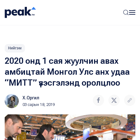
Нийгэм
2020 онд 1 сая жуулчин авах
амбицтай Монгол Улс анх удаа
“МИТТ” үзэсгэлэнд оролцлоо
Х.Оргил
03 сарын 18, 2019