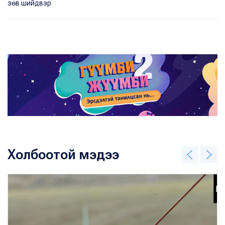
зѳв шийдвэр
Холбоотой мэдээ