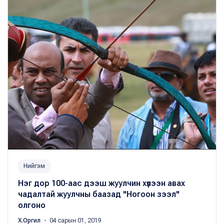
Нийгэм
Нэг дор 100-аас дээш жуулчин хүлээн авах
чадалтай жуулчны баазад "Ногоон зээл"
олгоно
Х.Оргил
・ 04 сарын 01, 2019