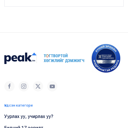
Үндсэн категори
Уурлах уу, учирлах уу?
Бидний 17 зорилт