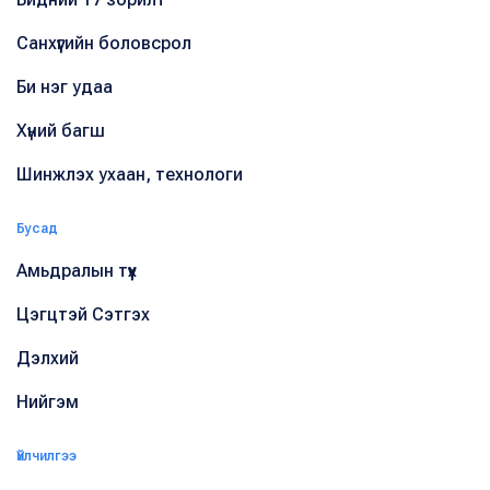
Санхүүгийн боловсрол
Би нэг удаа
Хүний багш
Шинжлэх ухаан, технологи
Бусад
Амьдралын түүх
Цэгцтэй Сэтгэх
Дэлхий
Нийгэм
Үйлчилгээ