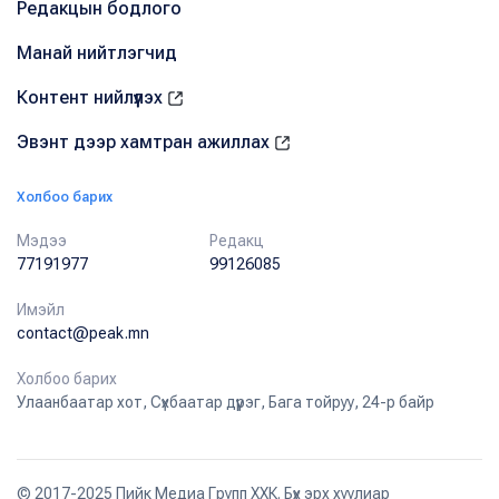
Редакцын бодлого
Манай нийтлэгчид
Контент нийлүүлэх
Эвэнт дээр хамтран ажиллах
Холбоо барих
Мэдээ
Редакц
77191977
99126085
Имэйл
contact@peak.mn
Холбоо барих
Улаанбаатар хот, Сүхбаатар дүүрэг, Бага тойруу, 24-р байр
© 2017-2025 Пийк Медиа Групп ХХК. Бүх эрх хуулиар