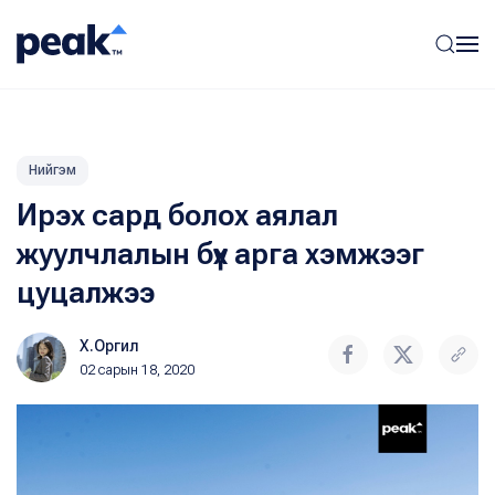
Нийгэм
Ирэх сард болох аялал
жуулчлалын бүх арга хэмжээг
цуцалжээ
Х.Оргил
02 сарын 18, 2020