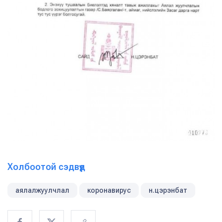
Холбоотой сэдвүүд
аялалжуулчлал
коронавирус
н.цэрэнбат