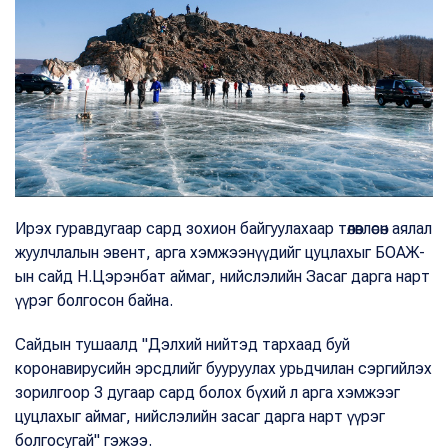
Ирэх гуравдугаар сард зохион байгуулахаар төлөвлөсөн аялал
жуулчлалын эвент, арга хэмжээнүүдийг цуцлахыг БОАЖ-
ын сайд Н.Цэрэнбат аймаг, нийслэлийн Засаг дарга нарт
үүрэг болгосон байна.
Сайдын тушаалд "Дэлхий нийтэд тархаад буй
коронавирусийн эрсдлийг бууруулах урьдчилан сэргийлэх
зорилгоор 3 дугаар сард болох бүхий л арга хэмжээг
цуцлахыг аймаг, нийслэлийн засаг дарга нарт үүрэг
болгосугай" гэжээ.