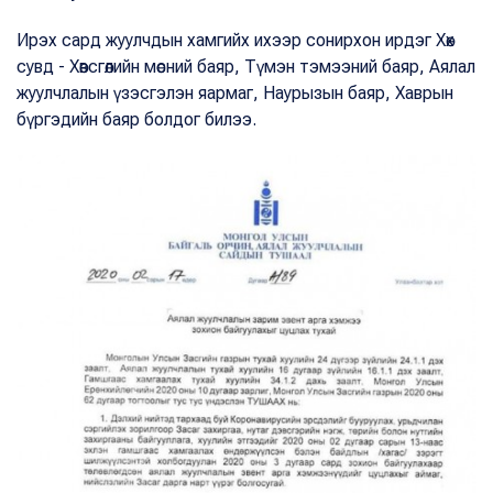
Ирэх сард жуулчдын хамгийх ихээр сонирхон ирдэг Хөх
сувд - Хөвсгөлийн мөсний баяр, Түмэн тэмээний баяр, Аялал
жуулчлалын үзэсгэлэн яармаг, Наурызын баяр, Хаврын
бүргэдийн баяр болдог билээ.