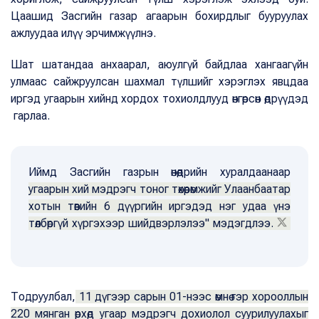
Цаашид Засгийн газар агаарын бохирдлыг бууруулах
ажлуудаа илүү эрчимжүүлнэ.
Шат шатандаа анхаарал, аюулгүй байдлаа хангаагүйн
улмаас сайжруулсан шахмал түлшийг хэрэглэх явцдаа
иргэд угаарын хийнд хордох тохиолдлууд өнгөрсөн өдрүүдэд
гарлаа.
Иймд Засгийн газрын өнөөдрийн хуралдаанаар
угаарын хий мэдрэгч тоног төхөөрөмжийг Улаанбаатар
хотын төвийн 6 дүүргийн иргэдэд нэг удаа үнэ
төлбөргүй хүргэхээр шийдвэрлэлээ" мэдэгдлээ.
Тодруулбал,
11 дүгээр сарын 01-нээс өмнө гэр хорооллын
220 мянган өрхөд угаар мэдрэгч дохиолол суурилуулахыг