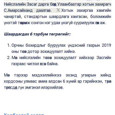
Нийслэлийн Засаг дарга бөгөөд Улаанбаатар хотын захирагч
С.Амарсайханд даалгав.
Хотын захиргаа хамгийн
чанартай, стандартын шаардлага хангасан, боломжийн
үнэтэй төхөөрөмж сонгон нэг удаа үнэгүй суурилуулж өгөх аж.
Шаардагдах 6 тэрбум төгрөгийг:
Орчны бохирдлыг бууруулах үндэсний газрын 2019
оны төсөв дотор зохицуулалт хийнэ.
Мөн нийслэлийн төсвөөс зохицуулалт хийхээр Засгийн
газраас чиглэл өгсөн байна.
Мөн тэрээр мэдээллийнхээ эхэнд угаарын хийнд
хордсоны улмаас амиа алдсан 6 хүний ар гэрийнхэн, төрөл
төрөгсдөд гүн эмгэнэл илэрхийлэв.