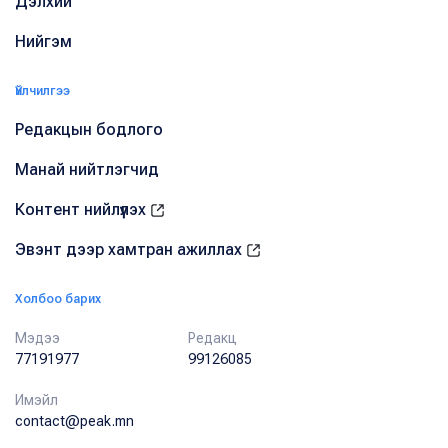
Дэлхий
Нийгэм
Үйлчилгээ
Редакцын бодлого
Манай нийтлэгчид
Контент нийлүүлэх
Эвэнт дээр хамтран ажиллах
Холбоо барих
Мэдээ
Редакц
77191977
99126085
Имэйл
contact@peak.mn