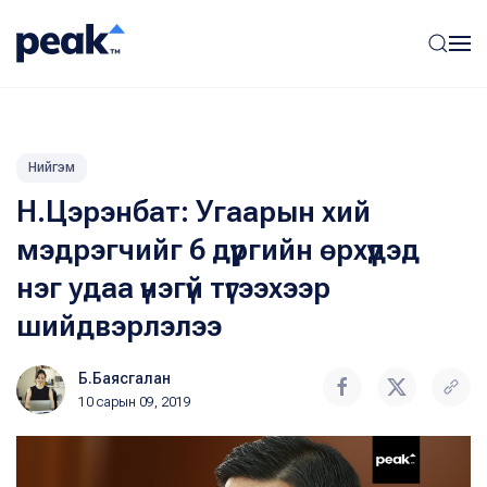
Нийгэм
Н.Цэрэнбат: Угаарын хий
мэдрэгчийг 6 дүүргийн өрхүүдэд
нэг удаа үнэгүй түгээхээр
шийдвэрлэлээ
Б.Баясгалан
10 сарын 09, 2019