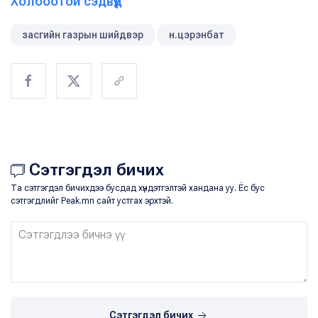
Холбоотой сэдвүүд
засгийн газрын шийдвэр
н.цэрэнбат
Сэтгэгдэл бичих
Та сэтгэгдэл бичихдээ бусдад хүндэтгэлтэй хандана уу. Ёс бус
сэтгэгдлийг Peak.mn сайт устгах эрхтэй.
Сэтгэгдэл бичих