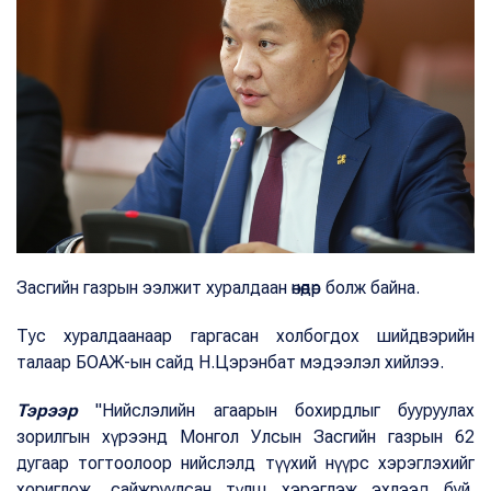
Засгийн газрын ээлжит хуралдаан өнөөдөр болж байна.
Тус хуралдаанаар гаргасан холбогдох шийдвэрийн
талаар БОАЖ-ын сайд Н.Цэрэнбат мэдээлэл хийлээ.
Тэрээр
"Нийслэлийн агаарын бохирдлыг бууруулах
зорилгын хүрээнд Монгол Улсын Засгийн газрын 62
дугаар тогтоолоор нийслэлд түүхий нүүрс хэрэглэхийг
хориглож, сайжруулсан түлш хэрэглэж эхлээд буй.