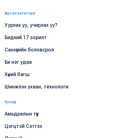
Үндсэн категори
Уурлах уу, учирлах уу?
Бидний 17 зорилт
Санхүүгийн боловсрол
Би нэг удаа
Хүний багш
Шинжлэх ухаан, технологи
Бусад
Амьдралын түүх
Цэгцтэй Сэтгэх