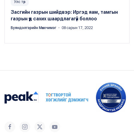
Улс төр
Засгийн газрын шийдвэр: Иргэд яам, тамгын
газрын үүд сахих шаардлагагүй боллоо
Буяндэлгэрийн Мөнхчимэг
・ 08 сарын 17, 2022