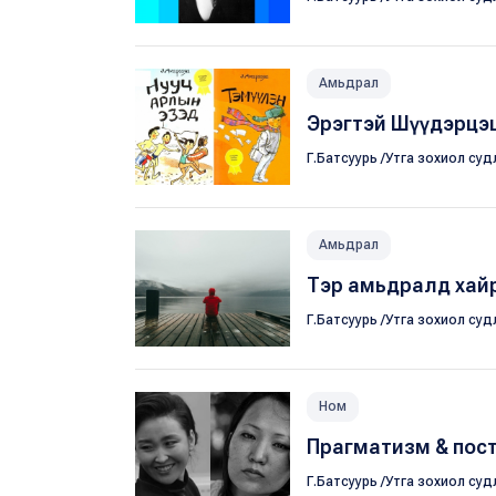
Амьдрал
Эрэгтэй Шүүдэрцэ
Г.Батсуурь /Утга зохиол суд
Амьдрал
Тэр амьдралд хай
Г.Батсуурь /Утга зохиол суд
Ном
Прагматизм & пос
Г.Батсуурь /Утга зохиол суд