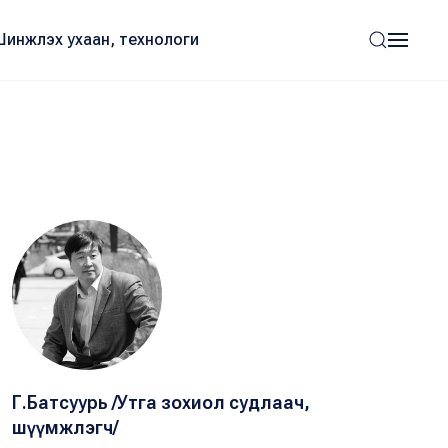
Шинжлэх ухаан, технологи
Г.Батсуурь /Утга зохиол судлаач,
шүүмжлэгч/