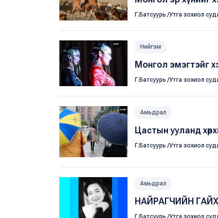
Г.Батсуурь /Утга зохиол суд
Нийгэм
Монгол эмэгтэйг х
Г.Батсуурь /Утга зохиол суд
Амьдрал
Цастын ууланд хөөрхий
Г.Батсуурь /Утга зохиол суд
Амьдрал
НАЙРАГЧИЙН ГАЙ
Г.Батсуурь /Утга зохиол суд