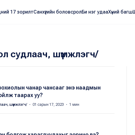
ний 17 зорилт
Санхүүгийн боловсрол
Би нэг удаа
Хүний багш
ол судлаач, шүүмжлэгч/
зохиолын чанар чансааг энэ наадмын
ойлж таарах уу?
лаач, шүүмжлэгч/
・ 01 сарын 17, 2023 ・ 1 мин
хэн болгож харагдуулахыг зорино вэ?