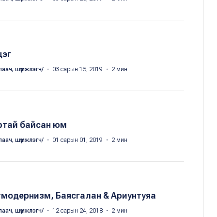
цэг
лаач, шүүмжлэгч/
・ 03 сарын 15, 2019 ・ 2 мин
ртай байсан юм
лаач, шүүмжлэгч/
・ 01 сарын 01, 2019 ・ 2 мин
тмодернизм, Баясгалан & Ариунтуяа
лаач, шүүмжлэгч/
・ 12 сарын 24, 2018 ・ 2 мин