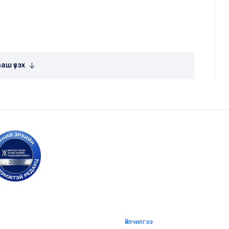
аш үзэх
Үйлчилгээ