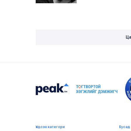
Ца
Үндсэн категори
Бусад