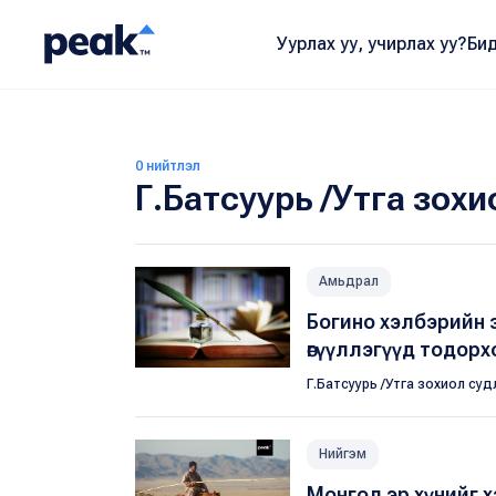
Уурлах уу, учирлах уу?
Бид
0 нийтлэл
Г.Батсуурь /Утга зохи
Амьдрал
Богино хэлбэрийн 
өгүүллэгүүд тодорх
Г.Батсуурь /Утга зохиол суд
Нийгэм
Монгол эр хүнийг 