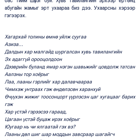
бас тийм шүлэг буй. Хувь тавилангийн эрхээр ертөнц
абугайн жамыг эрт ухаараа биз дээ. Ухаарсны хэрээр
гэгээрэх.
Хагархай толины өмнө уйлж суугаа
Азиза...
Далдын хар малгайд шургалсан хувь тавилангийн
Эх адаггүй орооцолдоон
Дээврийн буланд ямар нэгэн шавьжийг цовдолж татсан
Аалзны тор хоёрыг
Лаа, лааны гэрлийг хар далавчаараа
Чимхэж унтраах гэж өндөлзсөн харанхуй
Өчүүхэн жижиг тоосонцорт үүрлэсэн цаг хугацааг барих
гэж
Хар үстэй гэрээсээ гараад,
Цагаан үстэй буцаж ирэх хоёрыг
Юугаар нь чи ялгаатай гэх вэ?
Лааны дөл шиг шар моддын завсраар шагайгч