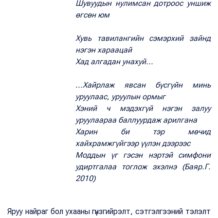
Шувуудын нулимсан дотроос уншиж
өгсөн юм
Хувь тавилангийн сэмэрхий зайнд
нэгэн хараацай
Хад алгадан унахуй...
...Хайрлаж явсан бүсгүйн минь
уруулаас, уруулын ормыг
Хэний ч мэдэхгүй нэгэн залуу
уруулаараа баллуурдаж арилгана
Харин би тэр мөчид
хайхрамжгүйгээр үүлэн дээрээс
Моддын үг гэсэн нэртэй симфони
удиртгалаа тоглож эхэлнэ (Баяр.Г.
2010)
Яруу найраг бол ухааны гүнзгийрэлт, сэтгэлгээний тэлэлт