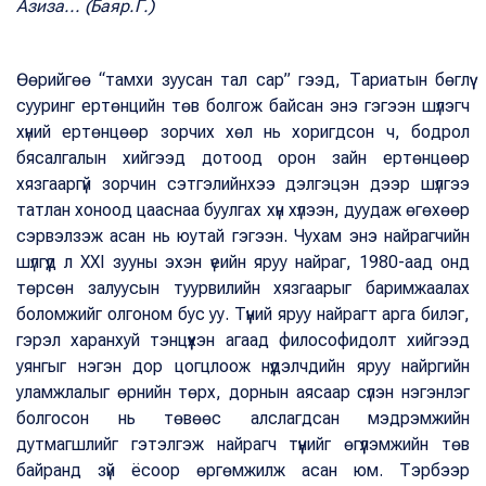
Азиза... (Баяр.Г.)
Өөрийгөө “тамхи зуусан тал сар” гээд, Тариатын бөглүү
сууринг ертөнцийн төв болгож байсан энэ гэгээн шүлэгч
хүний ертөнцөөр зорчих хөл нь хоригдсон ч, бодрол
бясалгалын хийгээд дотоод орон зайн ертөнцөөр
хязгааргүй зорчин сэтгэлийнхээ дэлгэцэн дээр шүлгээ
татлан хоноод цааснаа буулгах хүн хүлээн, дуудаж өгөхөөр
сэрвэлзэж асан нь юутай гэгээн. Чухам энэ найрагчийн
шүлгүүд л ХХI зууны эхэн үеийн яруу найраг, 1980-аад онд
төрсөн залуусын туурвилийн хязгаарыг баримжаалах
боломжийг олгоном бус уу. Түүний яруу найрагт арга билэг,
гэрэл харанхуй тэнцүүхэн агаад философидолт хийгээд
уянгыг нэгэн дор цогцлоож нүүдэлчдийн яруу найргийн
уламжлалыг өрнийн төрх, дорнын аясаар сүлэн нэгэнлэг
болгосон нь төвөөс алслагдсан мэдрэмжийн
дутмагшлийг гэтэлгэж найрагч түүнийг өгүүлэмжийн төв
байранд зүй ёсоор өргөмжилж асан юм. Тэрбээр