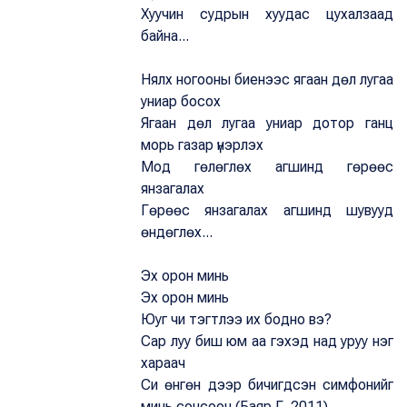
Хуучин судрын хуудас цухалзаад
байна...
Нялх ногооны биенээс ягаан дөл лугаа
униар босох
Ягаан дөл лугаа униар дотор ганц
морь газар үнэрлэх
Мод гөлөглөх агшинд гөрөөс
янзагалах
Гөрөөс янзагалах агшинд шувууд
өндөглөх...
Эх орон минь
Эх орон минь
Юуг чи тэгтлээ их бодно вэ?
Сар луу биш юм аа гэхэд над уруу нэг
хараач
Си өнгөн дээр бичигдсэн симфонийг
минь сонсооч (Баяр.Г. 2011)