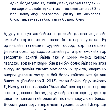
адил бодогдоно вэ, эхийн умайд хөврөл явагдах нь
түүнд хэрхэн далайн түлхэлт мэт төсөөлөгдөнө вэ? Энэ
бол үнэнхүү агуу сэтгэлгээ, уйгагүй их ажиглалт
бясалгал, үнэхээр гайхалтай гүн бодрол буюу.
Адуу үүрэглэн унтаж байгаа нь дэлхийн дөрвөн их далайн
амсхийх тэрхэн агшин, шөнө болж саран ургахад Бүх
ертөнцийн таталцлын хуулийн ёсоор, сар таталцлын
үйлчлэлд орж, тэр хэрээр далайн ус татран амсхийх тэр
үзэгдэлтэй адилгүй байна гэж үү? Эхийн умайд хөврөл
явагдаж, эрдэнэт хүмүүний бие үүдэн буй болж байгаа нь эгээ
л агуу их далайн түлхэлт мэт асар их эрч хүч, аварга их
энерги урвалын хүчээр л бий болох гайхамшигт үйл явц
билээ...» (Ганбаатар.Я. 2015) гэсэн байна. Яруу найрагч
Д.Нямсүрэн бээр өөрийн “Амитаба” шүлгээрээ гэгээрэлд
нэгэнт дэвшсэн бөгөөд яруу найрагч гэгээрэлд хүрэхэд
шүлэг нь хангалттай байдгийг нотлон харуулсан билээ.
Өөрийн үеийн яруу найрагчдыг түүчээлж явсан Г.Баяр дүүд