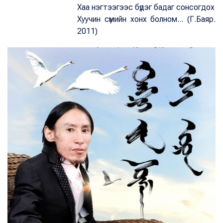
Хаа нэгтээгээс бүдэг бадаг сонсогдох
Хуучин сүмийн хонх болном... (Г.Баяр.
2011)