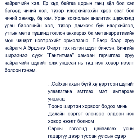
найрагчийн хэл. Ер хүнд байгаа цорын ганц зүйл бол хэл
бөгөөд чиний хэл, түүгээр илэрхийлэхүйн хүрээ зааг бол
чиний хэмжүүр, бүх юм. Уран зохиолын аналитик шүүмжлэлд
уран бүтээлчийн хэл, түүгээр дамжиж буй илэрхийлэл,
утгын мета түвшинд голлон анхаарах ба метанарративийн
мөн чанарт нэвтрэхийг эрмэлзэнэ. Г.Баяр бээр яруу
найрагч А.Эрдэнэ-Очирт гэх нэгэн шүлэг бичсэн. Бичгийн
ширээнээ сууж “Гантигмаа” хэмээн гарчиглах яруу
найрагчийн шүлгийг олж уншсан нь түүнд нэн ховор нээлт
болсон гэнэм.
...Сайхан ахын бүсгүй хүн үнэртсэн шүлгийг
улаалзгана амтлах мэт амтархан
уншаад
Тооно ширтэн хорвоог бодох минь
Далайн сэргэг элснээс олдсон нэн
ховор нээлт болном
Сарны гэгээнд цайвалзах усны
гадаргуу дээр туссан уулсын сүүдэр