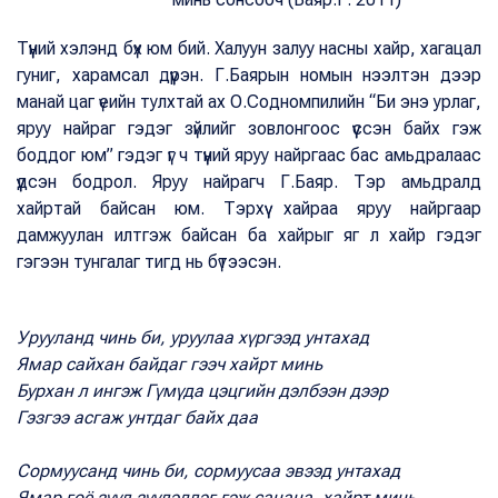
Түүний хэлэнд бүх юм бий. Халуун залуу насны хайр, хагацал
гуниг, харамсал дүүрэн. Г.Баярын номын нээлтэн дээр
манай цаг үеийн тулхтай ах О.Содномпилийн “Би энэ урлаг,
яруу найраг гэдэг зүйлийг зовлонгоос үүссэн байх гэж
боддог юм” гэдэг үг ч түүний яруу найргаас бас амьдралаас
үүдсэн бодрол. Яруу найрагч Г.Баяр. Тэр амьдралд
хайртай байсан юм. Тэрхүү хайраа яруу найргаар
дамжуулан илтгэж байсан ба хайрыг яг л хайр гэдэг
гэгээн тунгалаг тигд нь бүтээсэн.
Урууланд чинь би, уруулаа хүргээд унтахад
Ямар сайхан байдаг гээч хайрт минь
Бурхан л ингэж Гүмүда цэцгийн дэлбээн дээр
Гэзгээ асгаж унтдаг байх даа
Сормуусанд чинь би, сормуусаа эвээд унтахад
Ямар гоё зүүд зүүдэлдэг гэж санана, хайрт минь