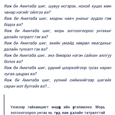
Яаж би Амитаба шиг, шувуу исгэрэх, нохой хуцах мөн
чанар нэгийг ойлгох вэ?
Яаж би Амитаба шиг, модны навч унахыг зүүдээ гэж
бодох вэ?
Яаж би Амитаба шиг, морь зогсоогоороо унтахыг
далайн татралт гэх вэ?
Яаж би Амитаба шиг, эхийн умайд хөврөл явагдахыг
далайн түлхэлт гэх вэ?
Яаж би Амитаба шиг, энэ биеэрээ нэгэн сайхан аялгуу
болох вэ?
Яаж би Амитаба шиг, үүдний цоорхойгоор тусах наран
лугаа цацрах вэ?
Яаж би Амитаба шиг, үүлний сиймхийгээр шагайх
саран мэт бултайх вэ?...
Үнэхээр гайхамшигт мөрүүд ийн үргэлжилнэ. Морь
зогсоогоороо унтах нь түүнд яаж далайн татралттай