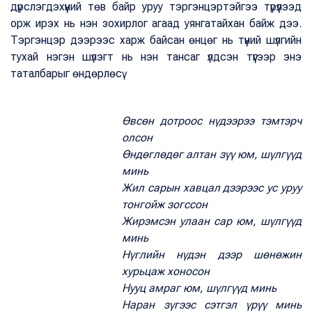
дүрслэгдэхүүний төв байр уруу тэргэнцэртэйгээ түрүүлээд
орж ирэх нь нэн зохирлог агаад уянгатайхан байж дээ.
Тэргэнцэр дээрээс харж байсан өнцөг нь түүний шүлгийн
тухай нэгэн шүлэгт нь нэн тансаг үлдсэн түүгээр энэ
таталбарыг өндөрлөсү.
Өвсөн дотроос нүдээрээ тэмтэрч
олсон
Өндөглөдөг алтан зүү юм, шүлгүүд
минь
Жил сарын хавцал дээрээс ус уруу
тонгойж зогссон
Жирэмсэн улаан сар юм, шүлгүүд
минь
Нүглийн нүдэн дээр шөнөжин
хурьцаж хоносон
Нууц амраг юм, шүлгүүд минь
Наран зүгээс сэтгэл үрүү минь