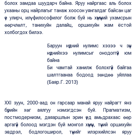
болох замдаа шуударч байна. Яруу найргаас аль болох
ухааны орц найрлагыг танаж хоосон уянгалдаг байсан цаг
үе улирч, илүү философилог болж буй нь хүмүүний ухамсрын
өөрчлөлт, танихуйн далайц, оршихуйн жам ёстой
холбогдох билээ.
Баруун нүдний нулимс хэзээ ч зүүн
нүднийхээ нулимсыг онодоггүй юм
байна
Би чамтай ханилж болохгүй байгаа
шалтгаанаа бодоод зөндөө уйллаа
(Баяр.Г. 2013)
ХХI зуун, 2000-аад он гарсаар манай яруу найрагт янз
бүрийн хөг аялгуу нэмэгдсэн буй. Прагматизм,
постмодернизм, даяаршлын эрин үед амьдрахаас өөр
аргагүй болоод мэгдэн буй монгол хүмүүн, түүний оршихуйн
эвдрэл, бодлогоширол, түүнийг илэрхийлсэн яруу