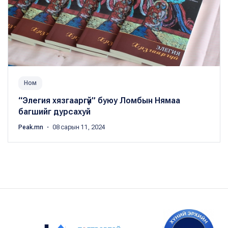
Ном
“Элегия хязгааргүй” буюу Ломбын Нямаа
багшийг дурсахуй
Peak.mn
・ 08 сарын 11, 2024