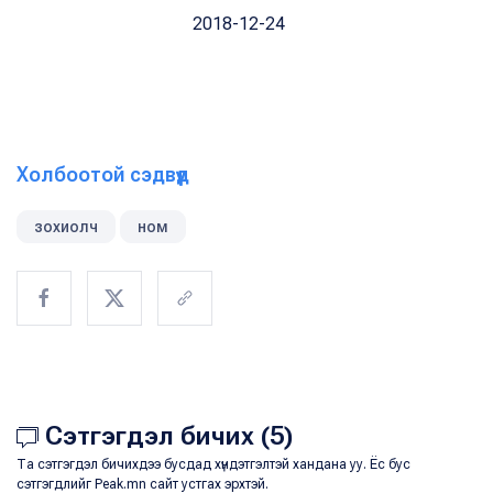
2018-12-24
Холбоотой сэдвүүд
зохиолч
ном
Сэтгэгдэл бичих (5)
Та сэтгэгдэл бичихдээ бусдад хүндэтгэлтэй хандана уу. Ёс бус
сэтгэгдлийг Peak.mn сайт устгах эрхтэй.