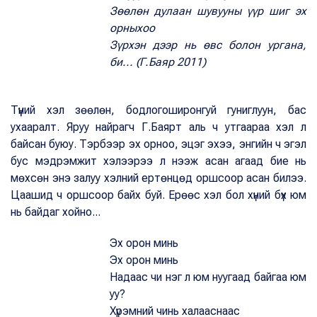
Зөөлөн дулаан шувууны үүр шиг эх
орныхоо
Зүрхэн дээр нь өвс болон ургана,
би... (Г.Баяр 2011)
Түүний хэл зөөлөн, бодлогоширонгуй гуниглуун, бас
ухааралт. Яруу найрагч Г.Баярт аль ч утгаараа хэл л
байсан буюу. Тэрбээр эх орноо, эцэг эхээ, энгийн ч эгэл
бус мэдрэмжит хэлээрээ л нээж асан агаад бие нь
мөхсөн энэ залуу хэлний ертөнцөд оршсоор асан билээ.
Цаашид ч оршсоор байх буй. Ерөөс хэл бол хүний бүх юм
нь байдаг хойно...
Эх орон минь
Эх орон минь
Надаас чи нэг л юм нуугаад байгаа юм
уу?
Хүрэмний чинь халааснаас