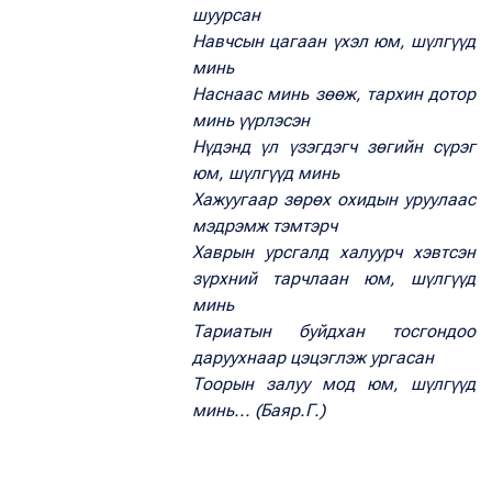
шуурсан
Навчсын цагаан үхэл юм, шүлгүүд
минь
Наснаас минь зөөж, тархин дотор
минь үүрлэсэн
Нүдэнд үл үзэгдэгч зөгийн сүрэг
юм, шүлгүүд минь
Хажуугаар зөрөх охидын уруулаас
мэдрэмж тэмтэрч
Хаврын урсгалд халуурч хэвтсэн
зүрхний тарчлаан юм, шүлгүүд
минь
Тариатын буйдхан тосгондоо
даруухнаар цэцэглэж ургасан
Тоорын залуу мод юм, шүлгүүд
минь... (Баяр.Г.)