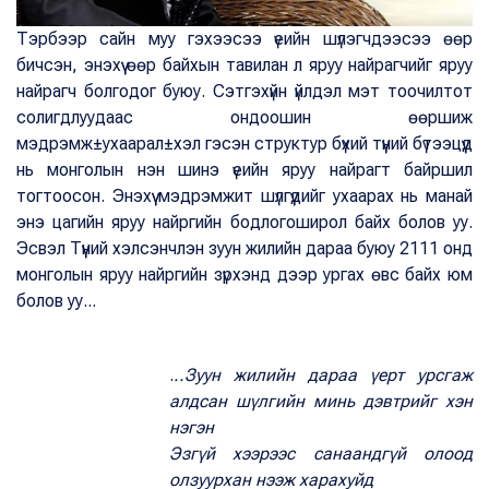
Тэрбээр сайн муу гэхээсээ үеийн шүлэгчдээсээ өөр
бичсэн, энэхүү өөр байхын тавилан л яруу найрагчийг яруу
найрагч болгодог буюу. Сэтгэхүйн үйлдэл мэт тоочилтот
солигдлуудаас ондоошин өөршиж
мэдрэмж±ухаарал±хэл гэсэн структур бүхий түүний бүтээцүүд
нь монголын нэн шинэ үеийн яруу найрагт байршил
тогтоосон. Энэхүү мэдрэмжит шүлгүүдийг ухаарах нь манай
энэ цагийн яруу найргийн бодлогоширол байх болов уу.
Эсвэл Түүний хэлсэнчлэн зуун жилийн дараа буюу 2111 онд
монголын яруу найргийн зүрхэнд дээр ургах өвс байх юм
болов уу...
.
..Зуун жилийн дараа үерт урсгаж
алдсан шүлгийн минь дэвтрийг хэн
нэгэн
Эзгүй хээрээс санаандгүй олоод
олзуурхан нээж харахуйд