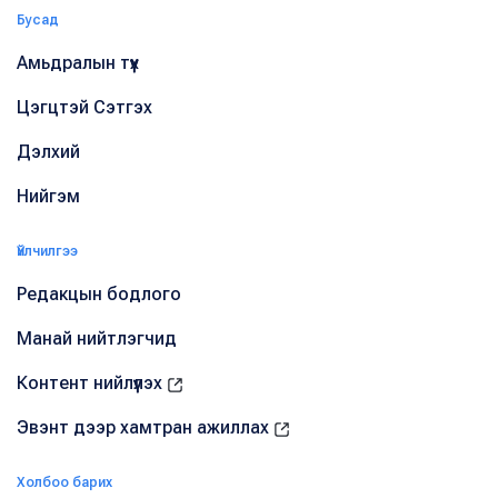
Бусад
Амьдралын түүх
Цэгцтэй Сэтгэх
Дэлхий
Нийгэм
Үйлчилгээ
Редакцын бодлого
Манай нийтлэгчид
Контент нийлүүлэх
Эвэнт дээр хамтран ажиллах
Холбоо барих