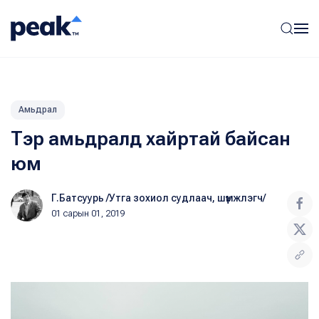
Амьдрал
Тэр амьдралд хайртай байсан
юм
Г.Батсуурь /Утга зохиол судлаач, шүүмжлэгч/
01 сарын 01, 2019