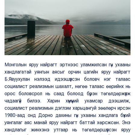
Монголын яруу найрагт эртнээс уламжилсан гүн ухааны
хандлагатай уянгын аясыг орчин цагийн яруу найрагт
Б.Явуухулан нэлээд идээшүүлсэн боловч нэг талаас
социалист реализмын шахалт, нөгөө талаас өөрийнх нь
орос боловсрол нь саад болоод бүрэн төгөлдөржүүлж
чадаагүй билээ. Харин хүмүүний ухамсар дээшилж,
социалист реализмын дэглэм харьцангуй зөөлөрч ирсэн
1980-аад онд Дорно дахины гүн ухааны хандлага бүхий
уянгалаг аяс манай яруу найрагт баттай хөрсжсөн. Энэ
хандлагыг жинхэнэ утгаар нь төгөлдөршүүлсэн яруу