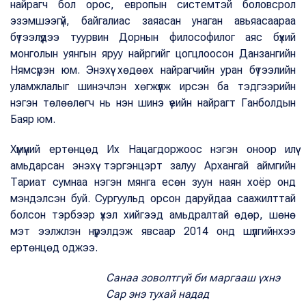
найрагч бол орос, европын системтэй боловсрол
эзэмшээгүй, байгалиас заяасан унаган авьяасаараа
бүтээлүүдээ туурвин Дорнын философилог аяс бүхий
монголын уянгын яруу найргийг цогцлоосон Данзангийн
Нямсүрэн юм. Энэхүү хөдөөх найрагчийн уран бүтээлийн
уламжлалыг шинэчлэн хөгжүүлж ирсэн ба тэдгээрийн
нэгэн төлөөлөгч нь нэн шинэ үеийн найрагт Ганболдын
Баяр юм.
Хүмүүний ертөнцөд Их Нацагдоржоос нэгэн оноор илүү
амьдарсан энэхүү тэргэнцэрт залуу Архангай аймгийн
Тариат сумнаа нэгэн мянга есөн зуун наян хоёр онд
мэндэлсэн буй. Сургуульд орсон даруйдаа саажилттай
болсон тэрбээр үхэл хийгээд амьдралтай өдөр, шөнө
мэт ээлжлэн нүүрэлдэж явсаар 2014 онд шүлгийнхээ
ертөнцөд оджээ.
Санаа зоволтгүй би маргааш үхнэ
Сар энэ тухай надад