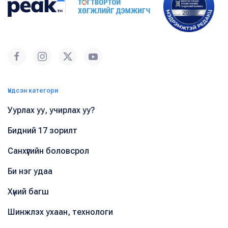
Үндсэн категори
Уурлах уу, учирлах уу?
Бидний 17 зорилт
Санхүүгийн боловсрол
Би нэг удаа
Хүний багш
Шинжлэх ухаан, технологи