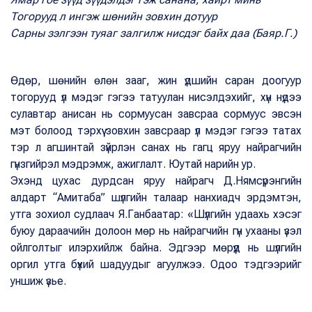
Тогорууд л ингэж шөнийн зовхин дотуур
Сарны зэлгээн туяаг залгилж нисдэг байх даа (Баяр.Г.)
Өдөр, шөнийн өлөн зааг, жин үдшийн саран доогуур
тогорууд үл мэдэг гэгээ татуулан нисэлдэхийг, хүн нүдээ
сулавтар анисан нь сормуусан завсраа сормуус эвсэн
мэт болоод тэрхүү зовхин завсраар үл мэдэг гэгээ татах
тэр л агшинтай зүйрлэн санах нь гагц яруу найрагчийн
гүнзгийрэл мэдрэмж, ажиглалт. Юутай нарийн ур.
Эхэнд цухас дурдсан яруу найрагч Д.Нямсүрэнгийн
алдарт “Амитаба” шүлгийн талаар нанхиадч эрдэмтэн,
утга зохиол судлаач Я.Ганбаатар: «Шүлгийн удаахь хэсэг
буюу дараачийн долоон мөр нь найрагчийн гүн ухааны үзэл
ойлголтыг илэрхийлж байна. Эдгээр мөрүүд нь шүлгийн
оргил утга бүхий шадуудыг агуулжээ. Одоо тэдгээрийг
уншиж үзье.