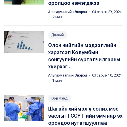
оролцоо нэмэгджээ
Альгирмаагийн Энэрэл
・ 04 сарын 29, 2024
・ 2 мин
Дэлхий
Олон нийтийн мэдээллийн
хэрэгсэл Колумбын
сонгуулийн сурталчилгааны
хүчирхэг...
Альгирмаагийн Энэрэл
・ 03 сарын 10, 2024
・ 1 мин
Эрүүл мэнд
Шагайн хиймэл үе солих мэс
заслыг ГССҮТ-ийн эмч нар эх
орондоо нутагшууллаа