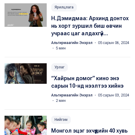
Ярилцлага
Н.Дэмидмаа: Архинд донтох
нь хорт зуршил биш өвчин
учраас цаг алдахгүй...
Альгирмаагийн Энэрэл
・ 05 сарын 06, 2024
・ 5 мин
Урлаг
“Хайрын домог” кино энэ
сарын 10-нд нээлтээ хийнэ
Альгирмаагийн Энэрэл
・ 05 сарын 03, 2024
・ 2 мин
Нийгэм
Монгол эцэг эхчүүдийн 40 хувь