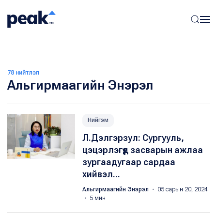
78 нийтлэл
Альгирмаагийн Энэрэл
Нийгэм
Л.Дэлгэрзул: Сургууль,
цэцэрлэгүүд засварын ажлаа
зургаадугаар сардаа
хийвэл...
Альгирмаагийн Энэрэл
・ 05 сарын 20, 2024
・ 5 мин