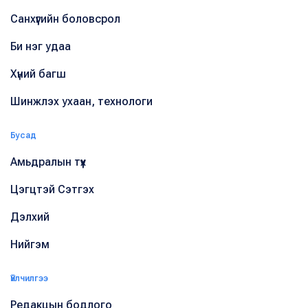
Санхүүгийн боловсрол
Би нэг удаа
Хүний багш
Шинжлэх ухаан, технологи
Бусад
Амьдралын түүх
Цэгцтэй Сэтгэх
Дэлхий
Нийгэм
Үйлчилгээ
Редакцын бодлого