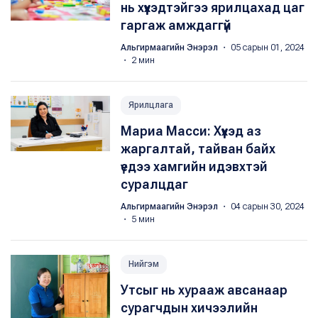
нь хүүхэдтэйгээ ярилцахад цаг
гаргаж амждаггүй
Альгирмаагийн Энэрэл
・ 05 сарын 01, 2024
・ 2 мин
Ярилцлага
Мариа Масси: Хүүхэд аз
жаргалтай, тайван байх
үедээ хамгийн идэвхтэй
суралцдаг
Альгирмаагийн Энэрэл
・ 04 сарын 30, 2024
・ 5 мин
Нийгэм
Утсыг нь хурааж авсанаар
сурагчдын хичээлийн