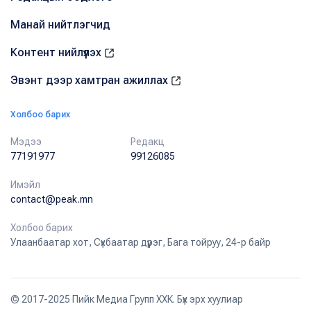
Манай нийтлэгчид
Контент нийлүүлэх
Эвэнт дээр хамтран ажиллах
Холбоо барих
Мэдээ
Редакц
77191977
99126085
Имэйл
contact@peak.mn
Холбоо барих
Улаанбаатар хот, Сүхбаатар дүүрэг, Бага тойруу, 24-р байр
© 2017-2025 Пийк Медиа Групп ХХК. Бүх эрх хуулиар