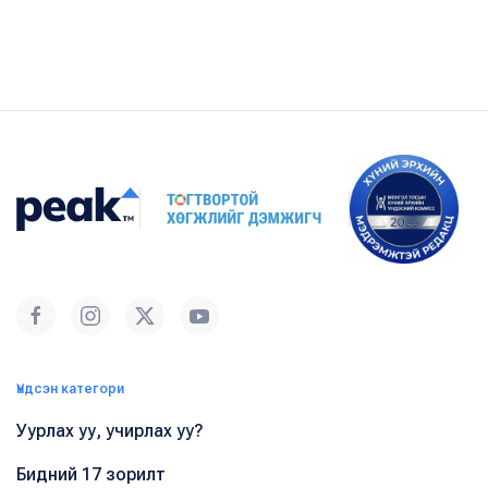
Үндсэн категори
Уурлах уу, учирлах уу?
Бидний 17 зорилт