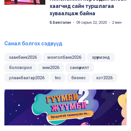
хаагчид сайн туршлагаа
хуваалцаж байна
Б.Баясгалан
・ 09 сарын 22, 2020 ・ 2 мин
Санал болгох сэдвүүд
хаанбанк2026
монголбанк2026
эрүүлмэнд
боловсрол
мик2026
санхүүжилт
улаанбаатар2026
tnc
бизнес
хот2026