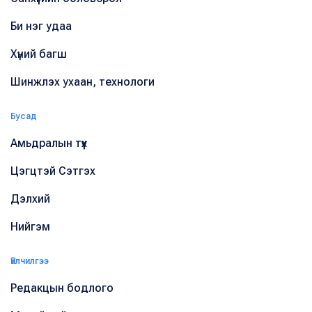
Би нэг удаа
Хүний багш
Шинжлэх ухаан, технологи
Бусад
Амьдралын түүх
Цэгцтэй Сэтгэх
Дэлхий
Нийгэм
Үйлчилгээ
Редакцын бодлого