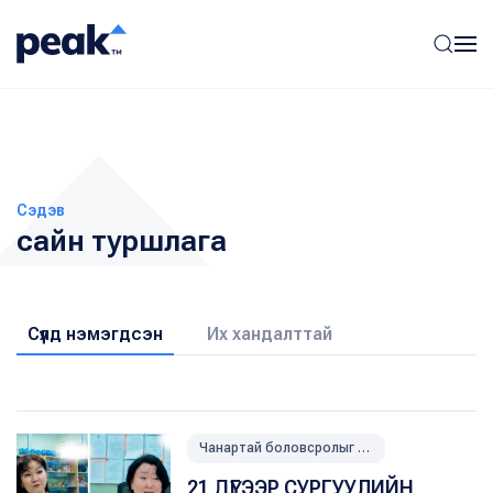
Сэдэв
сайн туршлага
Сүүлд нэмэгдсэн
Их хандалттай
Чанартай боловсролыг дэмжих
21 ДҮГЭЭР СУРГУУЛИЙН