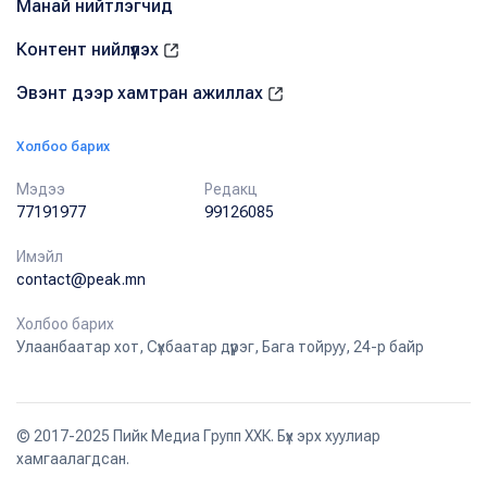
Манай нийтлэгчид
Контент нийлүүлэх
Эвэнт дээр хамтран ажиллах
Холбоо барих
Мэдээ
Редакц
77191977
99126085
Имэйл
contact@peak.mn
Холбоо барих
Улаанбаатар хот, Сүхбаатар дүүрэг, Бага тойруу, 24-р байр
© 2017-2025 Пийк Медиа Групп ХХК. Бүх эрх хуулиар
хамгаалагдсан.