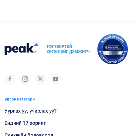
Үндсэн категори
Уурлах уу, учирлах уу?
Бидний 17 зорилт
Санхүүгийн боловсрол