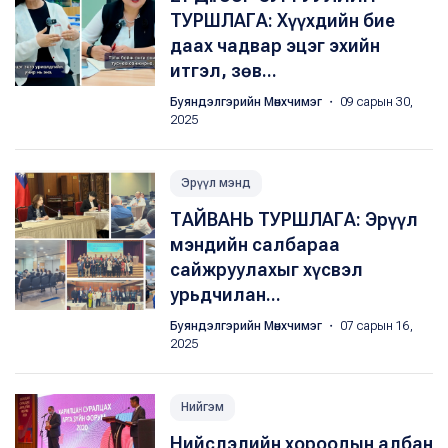
ТУРШЛАГА: Хүүхдийн бие
даах чадвар эцэг эхийн
итгэл, зөв...
Буяндэлгэрийн Мөнхчимэг
・ 09 сарын 30,
2025
Эрүүл мэнд
ТАЙВАНЬ ТУРШЛАГА: Эрүүл
мэндийн салбараа
сайжруулахыг хүсвэл
урьдчилан...
Буяндэлгэрийн Мөнхчимэг
・ 07 сарын 16,
2025
Нийгэм
Нийслэлийн хороодын албан