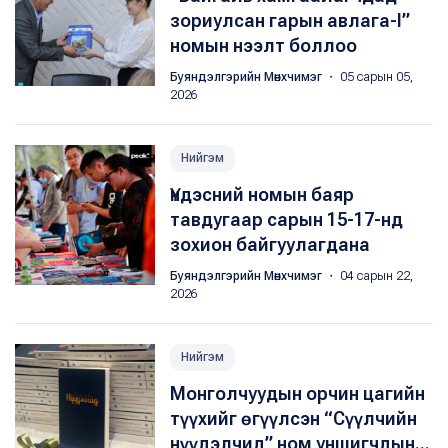
зориулсан гарын авлага-I”
номын нээлт боллоо
Буяндэлгэрийн Мөнхчимэг
・ 05 сарын 05,
2026
Нийгэм
Үндэсний номын баяр
тавдугаар сарын 15-17-нд
зохион байгуулагдана
Буяндэлгэрийн Мөнхчимэг
・ 04 сарын 22,
2026
Нийгэм
Монголчуудын орчин цагийн
түүхийг өгүүлсэн “Сүүлчийн
нүүдэлчид” ном уншигчдын...