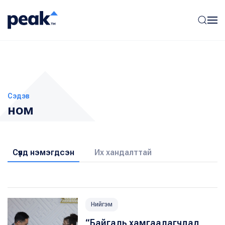
Сэдэв
ном
Сүүлд нэмэгдсэн
Их хандалттай
Нийгэм
“Байгаль хамгаалагчдад