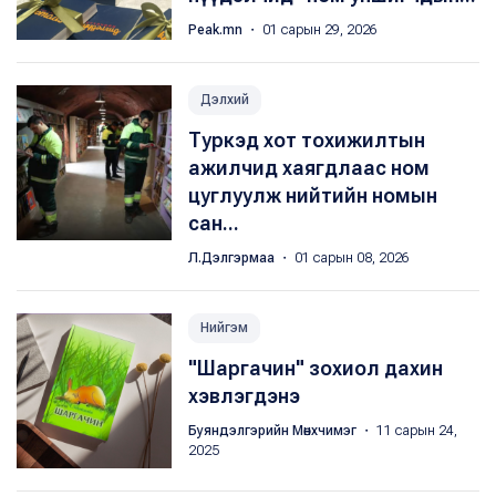
Peak.mn
・ 01 сарын 29, 2026
Дэлхий
Туркэд хот тохижилтын
ажилчид хаягдлаас ном
цуглуулж нийтийн номын
сан...
Л.Дэлгэрмаа
・ 01 сарын 08, 2026
Нийгэм
"Шаргачин" зохиол дахин
хэвлэгдэнэ
Буяндэлгэрийн Мөнхчимэг
・ 11 сарын 24,
2025