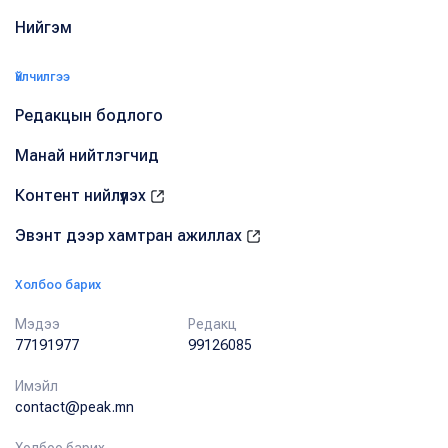
Нийгэм
Үйлчилгээ
Редакцын бодлого
Манай нийтлэгчид
Контент нийлүүлэх
Эвэнт дээр хамтран ажиллах
Холбоо барих
Мэдээ
Редакц
77191977
99126085
Имэйл
contact@peak.mn
Холбоо барих