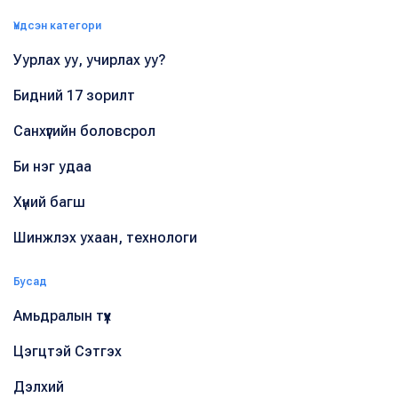
Үндсэн категори
Уурлах уу, учирлах уу?
Бидний 17 зорилт
Санхүүгийн боловсрол
Би нэг удаа
Хүний багш
Шинжлэх ухаан, технологи
Бусад
Амьдралын түүх
Цэгцтэй Сэтгэх
Дэлхий