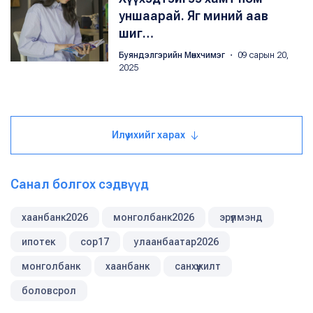
уншаарай. Яг миний аав
шиг…
Буяндэлгэрийн Мөнхчимэг
・ 09 сарын 20,
2025
Илүү ихийг харах
Санал болгох сэдвүүд
хаанбанк2026
монголбанк2026
эрүүлмэнд
ипотек
cop17
улаанбаатар2026
монголбанк
хаанбанк
санхүүжилт
боловсрол