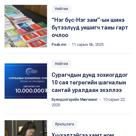
Нийгэм
“Нэг бүс-Нэг зам”-ын шинэ
бүтээлүүд уншигч таны гарт
очлоо
Peak.mn
・ 11 сарын 06, 2025
Нийгэм
Сурагчдын дунд зохиогддог
10 сая төгрөгийн шагналын
сантай уралдаан эхэллээ
Буяндэлгэрийн Мөнхчимэг
・ 10 сарын 22,
2025
Ярилцлага
Хүүхэдтэйгээ хамт ном