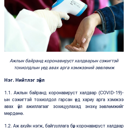
Ажлын байранд коронавируст халдварын сэжигтэй
тохиолдлын үед авах арга хэмжээний зөвлөмж
Нэг. Нийтлэг зүйл
1.1. Ажлын байранд коронавируст халдвар (COVID-19)-
ын сэжигтэй тохиолдол гарсан үед хариу арга хэмжээ
авах үйл ажиллагааг зохицуулахад энэхүү зөвлөмжийг
мөрдөнө.
1.2. Аж ахуйн нэгж, байгууллага бүр коронавируст халдвар