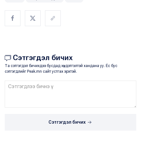
Сэтгэгдэл бичих
Та сэтгэгдэл бичихдээ бусдад хүндэтгэлтэй хандана уу. Ёс бус
сэтгэгдлийг Peak.mn сайт устгах эрхтэй.
Сэтгэгдэл бичих