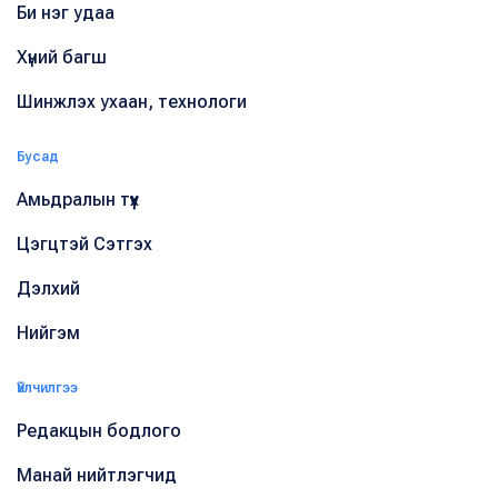
Би нэг удаа
Хүний багш
Шинжлэх ухаан, технологи
Бусад
Амьдралын түүх
Цэгцтэй Сэтгэх
Дэлхий
Нийгэм
Үйлчилгээ
Редакцын бодлого
Манай нийтлэгчид