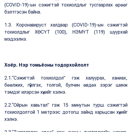
(COVID-19)-ын сэжигтэй тохиолдлыг тусгаарлах өрөөг
бэлтгэсэн байна.
1.3. Коронавируст халдвар (COVID-19)-ын сэжигтэй
тохиолдлыг ХӨСҮТ (100), НЭМҮТ (119) шуурхай
мэдээлнэ.
Хоёр. Нэр томьёоны тодорхойлолт
2.1.“Сэжигтэй тохиолдол” гэж халуурах, ханиах,
бөөлжих, гүйлгэх, толгой, булчин өвдөх зэрэг шинж
тэмдэг илэрсэн хүнийг хэлнэ.
2.2.“Ойрын хавьтал” гэж 15 минутын турш сэжигтэй
тохиолдолтой 1 метрээс дотогш зайнд харьцсан хүнийг
хэлнэ.