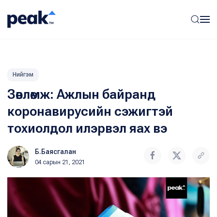
Нийгэм
Зөвлөмж: Ажлын байранд
коронавирусийн сэжигтэй
тохиолдол илэрвэл яах вэ
Б.Баясгалан
04 сарын 21, 2021