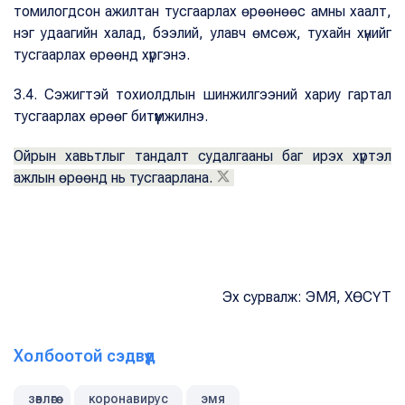
томилогдсон ажилтан тусгаарлах өрөөнөөс амны хаалт,
нэг удаагийн халад, бээлий, улавч өмсөж, тухайн хүнийг
тусгаарлах өрөөнд хүргэнэ.
3.4. Сэжигтэй тохиолдлын шинжилгээний хариу гартал
тусгаарлах өрөөг битүүмжилнэ.
Ойрын хавьтлыг тандалт судалгааны баг ирэх хүртэл
ажлын өрөөнд нь тусгаарлана.
Эх сурвалж: ЭМЯ, ХӨСҮТ
Холбоотой сэдвүүд
зөвлөгөө
коронавирус
эмя