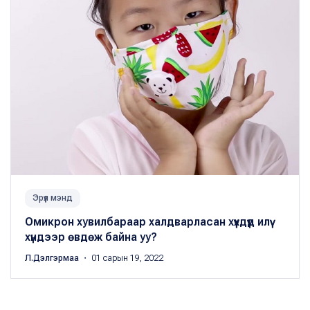
Эрүүл мэнд
Омикрон хувилбараар халдварласан хүүхдүүд илүү
хүндээр өвдөж байна уу?
Л.Дэлгэрмаа
・ 01 сарын 19, 2022