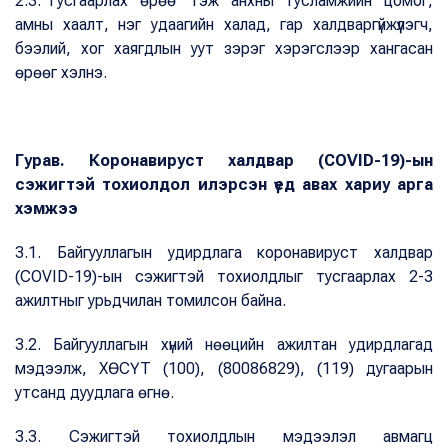
2.3.“Тусгаарлах өрөө” гэж анхны тусламжийн цомог,
амны хаалт, нэг удаагийн халад, гар халдваргүйжүүлэгч,
бээлий, хог хаягдлын уут зэрэг хэрэгслээр хангасан
өрөөг хэлнэ.
Гурав. Коронавируст халдвар (COVID-19)-ын
сэжигтэй тохиолдол илэрсэн үед авах хариу арга
хэмжээ
3.1. Байгууллагын удирдлага коронавируст халдвар
(COVID-19)-ын сэжигтэй тохиолдлыг тусгаарлах 2-3
ажилтныг урьдчилан томилсон байна.
3.2. Байгууллагын хүний нөөцийн ажилтан удирдлагад
мэдээлж, ХӨСҮТ (100), (80086829), (119) дугаарын
утсанд дуудлага өгнө.
3.3. Сэжигтэй тохиолдлын мэдээлэл авмагц