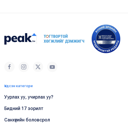
Үндсэн категори
Уурлах уу, учирлах уу?
Бидний 17 зорилт
Санхүүгийн боловсрол