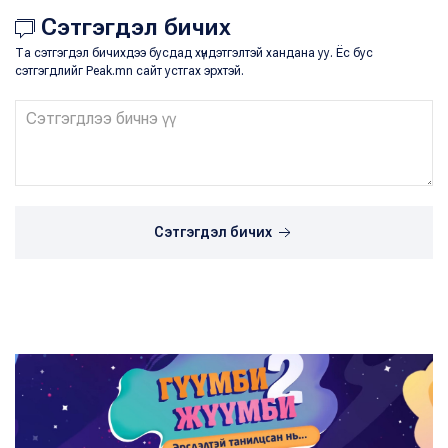
Сэтгэгдэл бичих
Та сэтгэгдэл бичихдээ бусдад хүндэтгэлтэй хандана уу. Ёс бус
сэтгэгдлийг Peak.mn сайт устгах эрхтэй.
Сэтгэгдэл бичих