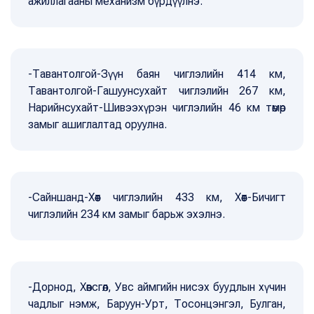
ажиллагааны механизм бүрдүүлнэ.
-Тавантолгой-Зүүн баян чиглэлийн 414 км,
Тавантолгой-Гашуунсухайт чиглэлийн 267 км,
Нарийнсухайт-Шивээхүрэн чиглэлийн 46 км төмөр
замыг ашиглалтад оруулна.
-Сайншанд-Хөөт чиглэлийн 433 км, Хөөт-Бичигт
чиглэлийн 234 км замыг барьж эхэлнэ.
-Дорнод, Хөвсгөл, Увс аймгийн нисэх буудлын хүчин
чадлыг нэмж, Баруун-Урт, Тосонцэнгэл, Булган,