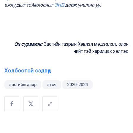
ажлуудыг тоймлосныг
ЭНД
дарж уншина уу.
Эх сурвалж:
Засгийн газрын Хэвлэл мэдээлэл, олон
нийттэй харилцах хэлтэс
Холбоотой сэдвүүд
засгийнгазар
зтхя
2020-2024