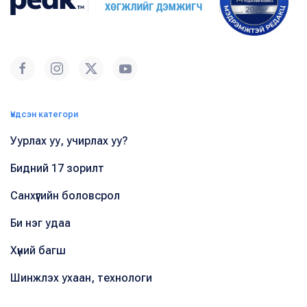
Үндсэн категори
Уурлах уу, учирлах уу?
Бидний 17 зорилт
Санхүүгийн боловсрол
Би нэг удаа
Хүний багш
Шинжлэх ухаан, технологи