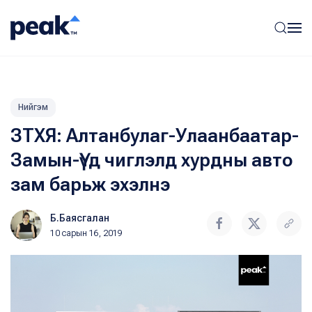
Нийгэм
ЗТХЯ: Алтанбулаг-Улаанбаатар-
Замын-Үүд чиглэлд хурдны авто
зам барьж эхэлнэ
Б.Баясгалан
10 сарын 16, 2019