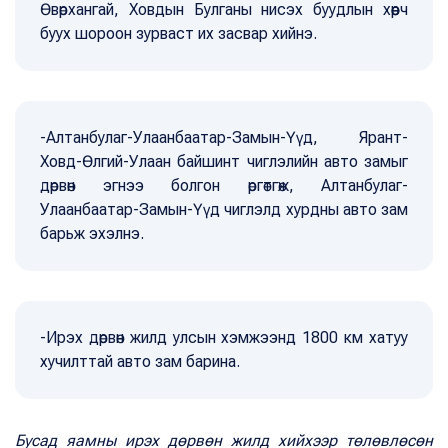
Өвөрхангай, Ховдын Булганы нисэх буудлын хөөрч
буух шороон зурваст их засвар хийнэ.
-Алтанбулаг-Улаанбаатар-Замын-Үүд, Ярант-
Ховд-Өлгий-Улаан байшинт чиглэлийн авто замыг
дөрвөн эгнээ болгон өргөтгөж, Алтанбулаг-
Улаанбаатар-Замын-Үүд чиглэлд хурдны авто зам
барьж эхэлнэ.
-Ирэх дөрвөн жилд улсын хэмжээнд 1800 км хатуу
хучилттай авто зам барина.
Бусад яамны ирэх дөрвөн жилд хийхээр төлөвлөсөн