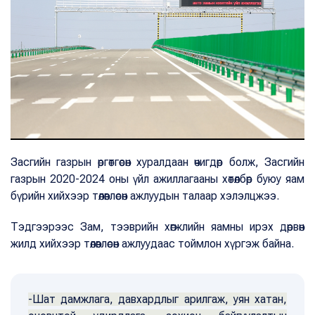
Засгийн газрын өргөтгөсөн хуралдаан өчигдөр болж, Засгийн
газрын 2020-2024 оны үйл ажиллагааны хөтөлбөр буюу яам
бүрийн хийхээр төлөвлөсөн ажлуудын талаар хэлэлцжээ.
Тэдгээрээс Зам, тээврийн хөгжлийн яамны ирэх дөрвөн
жилд хийхээр төлөвлөсөн ажлуудаас тоймлон хүргэж байна.
-Шат дамжлага, давхардлыг арилгаж, уян хатан,