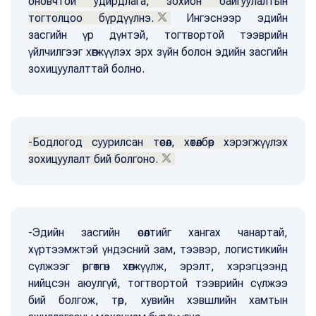
оновчтой удирдлага, зохион байгуулалтын
тогтолцоо бүрдүүлнэ.
Ингэснээр эдийн
засгийн үр дүнтэй, тогтвортой тээврийн
үйлчилгээг хөгжүүлэх эрх зүйн болон эдийн засгийн
зохицуулалттай болно.
-Бодлогод суурилсан төсөл, хөтөлбөр хэрэгжүүлэх
зохицуулалт бий болгоно.
-Эдийн засгийн өсөлтийг хангах чанартай,
хүртээмжтэй үндэсний зам, тээвэр, логистикийн
сүлжээг өргөтгөн хөгжүүлж, эрэлт, хэрэгцээнд
нийцсэн аюулгүй, тогтвортой тээврийн сүлжээ
бий болгож, төр, хувийн хэвшлийн хамтын