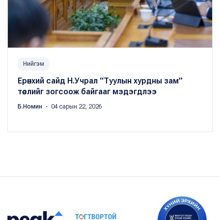
Нийгэм
Ерөнхий сайд Н.Учрал “Туулын хурдны зам”
төслийг зогсоож байгааг мэдэгдлээ
Б.Номин
・ 04 сарын 22, 2026