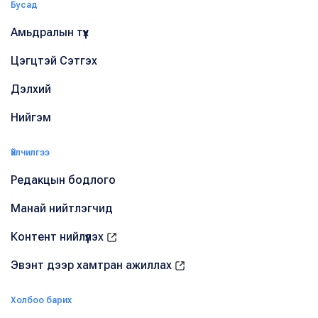
Бусад
Амьдралын түүх
Цэгцтэй Сэтгэх
Дэлхий
Нийгэм
Үйлчилгээ
Редакцын бодлого
Манай нийтлэгчид
Контент нийлүүлэх
Эвэнт дээр хамтран ажиллах
Холбоо барих