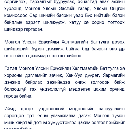
сэргийлэх, тархалтыг бууруулах, хяналтад авах ажлын
хүрээнд Монгол Улсын Засгийн газар, Улсын Онцгой
комиссоос Сар шинийн баярын үеэр Бүх нийтийн бэлэн
байдлын зэрэгт шилжүүлж, хатуу хөл хорио тогтоох
шийдвэр гаргасан.
Монгол Улсын Ерөнхийлөгч Халтмаагийн Баттулга дээрх
шийдвэрийг бүрэн дэмжиж байгаа бөгөөд баярын энэ өдөр
ээжтэйгээ цахимаар золголт хийсэн.
Гэтэл Монгол Улсын Ерөнхийлөгч Халтмаагийн Баттулга хөл
хорионы дэглэмийг зөрчиж, Хан-Уул дүүрэг, Яармагийн
дэнжид байрлах ээжийндээ очиж золгосон байж
болзошгүй гэх үндэслэлгүй мэдээлэл цахим орчинд
гарсан байна.
Иймд дээрх үндэслэлгүй мэдээллийг залруулахын
зэрэгцээ төрт ёсны уламжлалаа дагаж Монгол түмэн
минь хайртай дотны хүмүүстэйгээ цахим золголт хийхийг