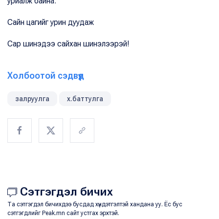
уриалж байна.
Сайн цагийг урин дуудаж
Сар шинэдээ сайхан шинэлээрэй!
Холбоотой сэдвүүд
залруулга
х.баттулга
Сэтгэгдэл бичих
Та сэтгэгдэл бичихдээ бусдад хүндэтгэлтэй хандана уу. Ёс бус
сэтгэгдлийг Peak.mn сайт устгах эрхтэй.