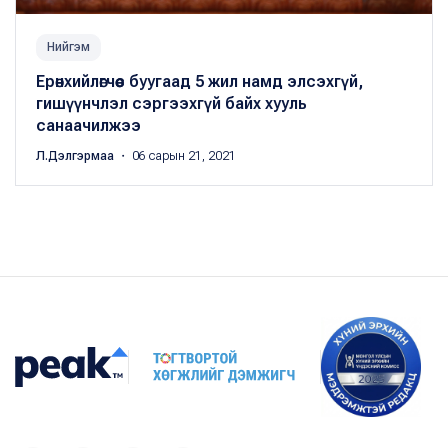
Нийгэм
Ерөнхийлөгчөөс буугаад 5 жил намд элсэхгүй,
гишүүнчлэл сэргээхгүй байх хууль
санаачилжээ
Л.Дэлгэрмаа
・ 06 сарын 21, 2021