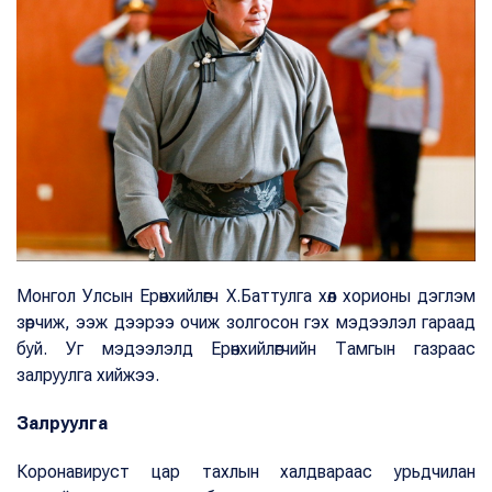
Монгол Улсын Ерөнхийлөгч Х.Баттулга хөл хорионы дэглэм
зөрчиж, ээж дээрээ очиж золгосон гэх мэдээлэл гараад
буй. Уг мэдээлэлд Ерөнхийлөгчийн Тамгын газраас
залруулга хийжээ.
Залруулга
Коронавируст цар тахлын халдвараас урьдчилан