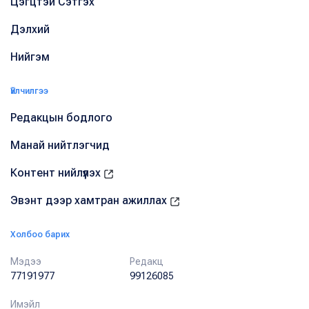
Цэгцтэй Сэтгэх
Дэлхий
Нийгэм
Үйлчилгээ
Редакцын бодлого
Манай нийтлэгчид
Контент нийлүүлэх
Эвэнт дээр хамтран ажиллах
Холбоо барих
Мэдээ
Редакц
77191977
99126085
Имэйл