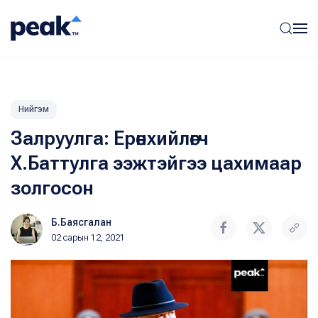
Нийгэм
Залруулга: Ерөнхийлөгч
Х.Баттулга ээжтэйгээ цахимаар
золгосон
Б.Баясгалан
02 сарын 12, 2021