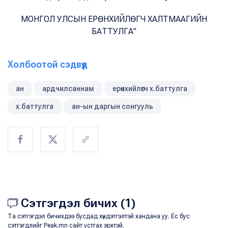
МОНГОЛ УЛСЫН ЕРӨНХИЙЛӨГЧ ХАЛТМААГИЙН
БАТТУЛГА"
Холбоотой сэдвүүд
ан
ардчилсаннам
ерөнхийлөгч х.баттулга
х.баттулга
ан-ын даргын сонгууль
Сэтгэгдэл бичих (1)
Та сэтгэгдэл бичихдээ бусдад хүндэтгэлтэй хандана уу. Ёс бус
сэтгэгдлийг Peak.mn сайт устгах эрхтэй.