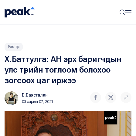
Улс төр
Х.Баттулга: АН эрх баригчдын
улс төрийн тоглоом болохоо
зогсоох цаг иржээ
Б.Баясгалан
03 сарын 07, 2021