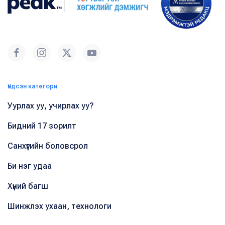
Үндсэн категори
Уурлах уу, учирлах уу?
Бидний 17 зорилт
Санхүүгийн боловсрол
Би нэг удаа
Хүний багш
Шинжлэх ухаан, технологи