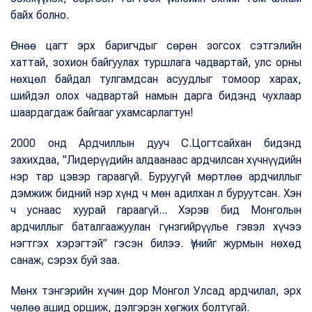
байх болно.
Өнөө цагт эрх баригчдыг сөрөн зогсох сэтгэлийн
хаттай, зохион байгуулах туршлага чадвартай, улс орны
нөхцөл байдал тулгамдсан асуудлыг томоор харах,
шийдэл олох чадвартай намын дарга бидэнд чухлаар
шаардагдаж байгааг ухамсарлагтун!
2000 онд Ардчиллын дууч С.Цогтсайхан бидэнд
захихдаа, "Лидерүүдийн алдаанаас ардчилсан хүчнүүдийн
нэр тар цэвэр гараагүй. Буруугүй мөртлөө ардчиллыг
дэмжиж бидний нэр хүнд ч мөн адилхан л буруутсан. Хэн
ч уснаас хуурай гараагүй... Хэрэв бид Монголын
ардчиллыг баталгаажуулан гүнзгийрүүлье гэвэл хүчээ
нэгтгэх хэрэгтэй” гэсэн билээ. Үүнийг журмын нөхөд
санаж, сэрэх буй заа.
Мөнх тэнгэрийн хүчин дор Монгол Улсад ардчилал, эрх
чөлөө ашид оршиж, дэлгэрэн хөгжих болтугай.