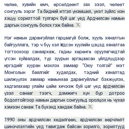
чөлөө, хувийн өмч, өрсөлдөөнт зах зээл, чөлөөт
сонгууль зэрэг
Та бидний итгэл үнэмшил, үнэт зүйлс нэн
хэцүү сорилттой тулгарч буй цаг үед Ардчилсан намын
даргын сонгууль болох гэж байна.
Нэг намын дарангуйлал гарцаагүй болж, хууль хяналтын
байгууллага, тэр ч бүү хэл Үндсэн хуулийн цэцэд хяналтаа
тогтоохоор санаархаж, гадны хөрөнгө оруулагчидтай
үгсэн хуйвалдах, түр зуурын аргацаасан үйлдлүүдээр
иргэдийг хууран мэхлэх замаар “Оюу толгой” мэт
Монголын баялгийг худалдах, тэдний хяналтад
шилжүүлэх замаар намынхаа дарангуйллыг бэхжүүлэх,
хадгалахаар улайм цайм хичээж буй цаг үед
ардчилсан
үзэл санааг тээгч, дэмжигч хүн бүр дотроо
бодолтойгоор намын даргын сонгуульд оролцох нь чухал
хэмээн санаж Та бүхэнд хандаж байна.
1990 оны ардчилсан хөдөлгөөн, ардчилсан өөрчлөлт
шинэчлэлтийн үед тавигдаж байсан зорилго, зорилтууд