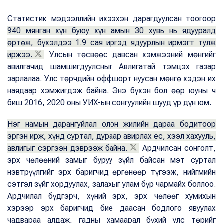
Статистик мэдээллийн ихээхэн дарагдуулсан тоогоор
940 мянган хүн буюу хүн амын 30 хувь нь ядууралд
өртөж, бүхэлдээ 1.9 сая иргэд ядуурлын ирмэгт тулж
иржээ.
Улсын төсвөөс давсан хэмжээний мөнгийг
авилгачид шамшигдуулсныг Авлигатай тэмцэх газар
зарлалаа. Улс төрчдийн оффшорт нуусан мөнгө хэдэн их
наядаар хэмжигдэж байна. Энэ бүхэн бол өөр юуны ч
биш 2016, 2020 оны УИХ-ын сонгуулийн шууд үр дүн юм.
Нэг намын дарангуйлал олон жилийн дараа бодитоор
эргэн ирж, хүнд суртал, дураар авирлах ёс, хээл хахууль,
авлигыг сэргээн дэврээж байна.
Ардчилсан сонголт,
эрх чөлөөний замыг буруу зүйл байсан мэт суртал
нэвтрүүлгийг эрх баригчид өргөнөөр түгээж, нийгмийн
сэтгэл зүйг хордуулах, залахыг улам бүр чармайх боллоо.
Ардчилал бүдгэрч, хүний эрх, эрх чөлөөг хумихын
хэрээр эрх баригчид бие даасан бодлого явуулах
чадвараа алдаж, гадны хамаарал бүхий улс төрийг