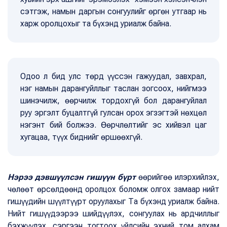
сэтгэж, намын даргын сонгуулийг өргөн утгаар нь
харж оролцохыг та бүхэнд уриалж байна.
Одоо л бид улс төрд үүссэн гажуудал, завхрал,
нэг намын дарангуйллыг таслан зогсоох, нийгмээ
шинэчилж, өөрчилж тордохгүй бол дарангуйлал
руу эргэлт буцалтгүй гулсан орох эгзэгтэй нөхцөл
нэгэнт бий болжээ. Өөрчлөлтийг эс хийвэл цаг
хугацаа, түүх биднийг өршөөхгүй.
Нэрээ дэвшүүлсэн гишүүн бүрт
өөрийгөө илэрхийлэх,
чөлөөт өрсөлдөөнд оролцох боломж олгох замаар нийт
гишүүдийн шүүлтүүрт оруулахыг Та бүхэнд уриалж байна.
Нийт гишүүдээрээ шийдүүлэх, сонгуулах нь ардчиллыг
бэхжүүлэх, сэргээн тогтоох үйлсийн эхний том алхам