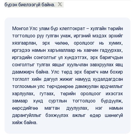
бүрэн биелээгүй байна.
Монгол Улс улам бүр клептократ – хулгайн төрийн
тогтолцоо руу гулган унаж, иргэний мэдэх эрхийг
хязгаарлан, эрх чөлөө, оролцоог нь хумих,
иргэдээ намын харъяаллаар нь хавчин гадуурхах,
иргэдийн сонголтыг үл хүндэтгэх, эрх баригчдын
сонголтыг тулгах явцыг хуульчлан завхруулах явц
даамжирч байна. Улс төрд эрх баригч нам бохир
тоглолт хийн дагуул жижиг намууд худалдагдсан
тоглоомын улс төрчдөөрөө дамжуулан ардчиллыг
харлуулах, гутаах, төрийн оролцоог ихэсгэх
замаар хүнд суртлын тогтолцоо бүрдүүлж,
өөрсдийгөө магтан дуулуулах, нэг намын
дарангуйллыг бэхжүүлэх ажлыг өдөр шөнөгүй
хийж байна.