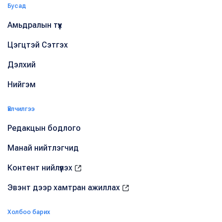
Бусад
Амьдралын түүх
Цэгцтэй Сэтгэх
Дэлхий
Нийгэм
Үйлчилгээ
Редакцын бодлого
Манай нийтлэгчид
Контент нийлүүлэх
Эвэнт дээр хамтран ажиллах
Холбоо барих