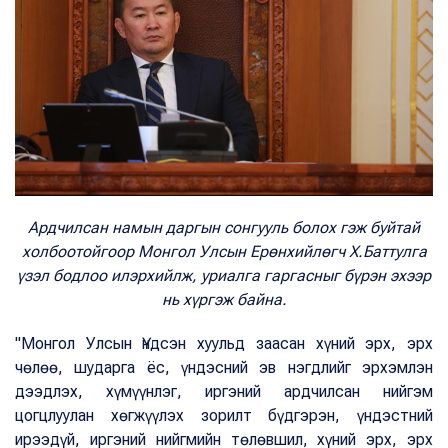
Ардчилсан намын даргын сонгууль болох гэж буйтай
холбоотойгоор Монгол Улсын Ерөнхийлөгч Х.Баттулга
үзэл бодлоо илэрхийлж, уриалга гаргасныг бүрэн эхээр
нь хүргэж байна.
"Монгол Улсын Үндсэн хуульд заасан хүний эрх, эрх
чөлөө, шударга ёс, үндэсний эв нэгдлийг эрхэмлэн
дээдлэх, хүмүүнлэг, иргэний ардчилсан нийгэм
цогцлуулан хөгжүүлэх зорилт бүдгэрэн, үндэстний
ирээдүй, иргэний нийгмийн төлөвшил, хүний эрх, эрх