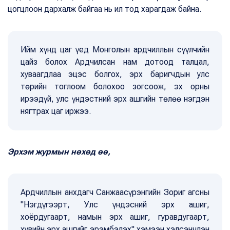
цогцлоон дархалж байгаа нь ил тод харагдаж байна.
Ийм хүнд цаг үед Монголын ардчиллын сүүлчийн
цайз болох Ардчилсан нам дотоод талцал,
хуваагдлаа эцэс болгох, эрх баригчдын улс
төрийн тоглоом болохоо зогсоож, эх орны
ирээдүй, улс үндэстний эрх ашгийн төлөө нэгдэн
нягтрах цаг иржээ.
Эрхэм журмын нөхөд өө,
Ардчиллын анхдагч Санжаасүрэнгийн Зориг агсны
"Нэгдүгээрт, Улс үндэсний эрх ашиг,
хоёрдугаарт, намын эрх ашиг, гуравдугаарт,
хувийн эрх ашгийг эрэмбэлэх" хэмээн хэлсэнчлэн