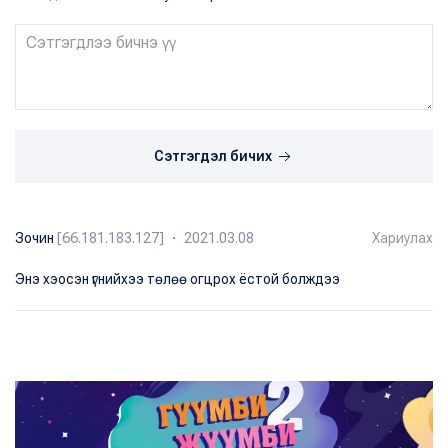
Сэтгэгдэл бичих
Зочин
[66.181.183.127] ・ 2021.03.08
Хариулах
Энэ хэосэн үгнийхээ төлөө огцрох ёстой болждээ