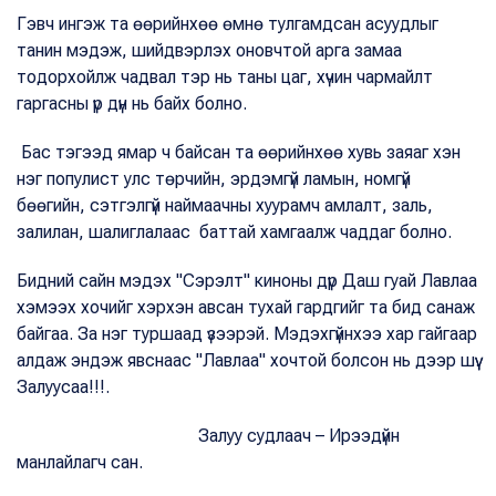
Гэвч ингэж та өөрийнхөө өмнө тулгамдсан асуудлыг
танин мэдэж, шийдвэрлэх оновчтой арга замаа
тодорхойлж чадвал тэр нь таны цаг, хүчин чармайлт
гаргасны үр дүн нь байх болно.
Бас тэгээд ямар ч байсан та өөрийнхөө хувь заяаг хэн
нэг популист улс төрчийн, эрдэмгүй ламын, номгүй
бөөгийн, сэтгэлгүй наймаачны хуурамч амлалт, заль,
залилан, шалиглалаас баттай хамгаалж чаддаг болно.
Бидний сайн мэдэх "Сэрэлт" киноны дүр Даш гуай Лавлаа
хэмээх хочийг хэрхэн авсан тухай гардгийг та бид санаж
байгаа. За нэг туршаад үзээрэй. Мэдэхгүйнхээ хар гайгаар
алдаж эндэж явснаас "Лавлаа" хочтой болсон нь дээр шүү.
Залуусаа!!!.
Залуу судлаач – Ирээдүйн
манлайлагч сан.