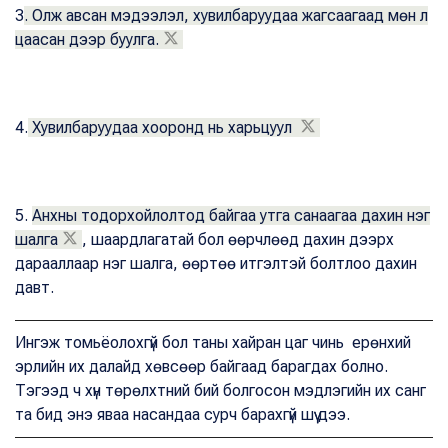
3
. Олж авсан мэдээлэл, хувилбаруудаа жагсаагаад мөн л
цаасан дээр буулга.
4.
Хувилбаруудаа хооронд нь харьцуул
5.
Анхны тодорхойлолтод байгаа утга санаагаа дахин нэг
шалга
, шаардлагатай бол өөрчлөөд дахин дээрх
дарааллаар нэг шалга, өөртөө итгэлтэй болтлоо дахин
давт.
Ингэж томьёолохгүй бол таны хайран цаг чинь ерөнхий
эрлийн их далайд хөвсөөр байгаад барагдах болно.
Тэгээд ч хүн төрөлхтний бий болгосон мэдлэгийн их санг
та бид энэ яваа насандаа сурч барахгүй шүү дээ.