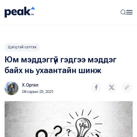
Цэгцтэй сэтгэх
Юм мэддэггүй гэдгээ мэддэг
байх нь ухаантайн шинж
Х.Оргил
08 сарын 23, 2021