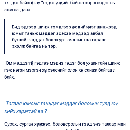
тэгдэг байхгүй юу “гэдэг үгнүүдийг байнга хэрэглэдэг нь
ажиглагдана.
Бид эдгээр шинж тэмдгээр өөрсдийгөө нэг шинжээд
юмыг таньж мэддэг эсэхээ мэдээд авбал
бүхнийг чаддаг болох урт аяллынхаа гарааг
эхэлж байгаа нь тэр.
Юм мэддэггүй гэдгээ мэднэ гэдэг бол ухаантайн шинж
гэж нэгэн мэргэн хүн хэлснийг олон хүн санаж байгаа л
байх.
Тэгвэл юмсыг таньдаг мэддэг болохын тулд юу
хийх хэрэгтэй вэ ?
Сурах, сурган хүмүүжүүлэх, боловсролын гээд энэ талаар мөн