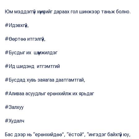
Юм мэддэггүй хүмүүсийг дараах гол шинжээр таньж болно.
#Идэвхгүй,
#Өөртөө итгэлгүй,
#Бусдыг их шүүмжилдэг
#Ид шидэнд итгэмтгий
#Бусдад хувь заяагаа даатгамтгай,
#Аливаа асуудлыг ерөнхийлж их ярьдаг
#Залхуу
#Худалч
Бас дээр нь “ерөнхийдөө”, “ёстой”, “ингэдэг байхгүй юу,