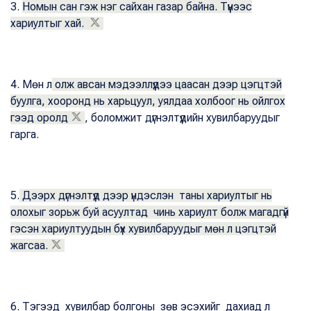
3.
Номын сан гэж нэг сайхан газар байна. Түүнээс
хариултыг хай.
4. Мөн л
олж авсан мэдээллүүдээ цаасан дээр цэгцтэй
буулга, хооронд нь харьцуул, уялдаа холбоог нь ойлгох
гээд оролд
, боломжит дүгнэлтүүдийн хувилбаруудыг
гарга.
5.
Дээрх дүгнэлтүүд дээр үндэслэн таны хариултыг нь
олохыг зорьж буй асуултад чинь хариулт болж магадгүй
гэсэн хариултуудын бүх хувилбаруудыг мөн л цэгцтэй
жагсаа.
6. Тэгээд хувилбар болгоны зөв эсэхийг дахиад л