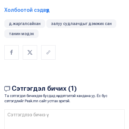
Холбоотой сэдвүүд
д.жаргалсайхан
залуу судлаачдыг дэмжих сан
танин мэдэх
Сэтгэгдэл бичих (1)
Та сэтгэгдэл бичихдээ бусдад хүндэтгэлтэй хандана уу. Ёс бус
сэтгэгдлийг Peak.mn сайт устгах эрхтэй.