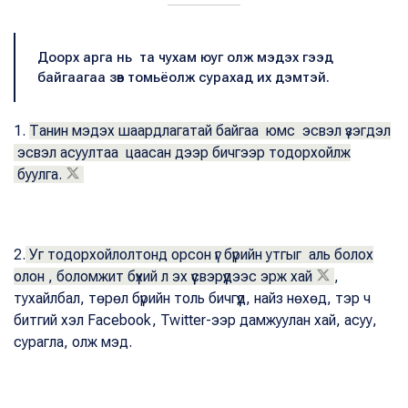
Доорх арга нь та чухам юуг олж мэдэх гээд
байгаагаа зөв томьёолж сурахад их дэмтэй.
1.
Танин мэдэх шаардлагатай байгаа юмс эсвэл үзэгдэл
эсвэл асуултаа цаасан дээр бичгээр тодорхойлж
буулга.
2.
Уг тодорхойлолтонд орсон үг бүрийн утгыг аль болох
олон , боломжит бүхий л эх үүсвэрүүдээс эрж хай
,
тухайлбал, төрөл бүрийн толь бичгүүд, найз нөхөд, тэр ч
битгий хэл Facebook, Twitter-ээр дамжуулан хай, асуу,
сурагла, олж мэд.