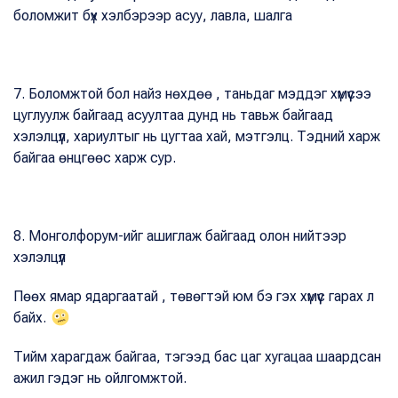
боломжит бүх хэлбэрээр асуу, лавла, шалга
7. Боломжтой бол найз нөхдөө , таньдаг мэддэг хүмүүсээ
цуглуулж байгаад асуултаа дунд нь тавьж байгаад
хэлэлцүүл, хариултыг нь цугтаа хай, мэтгэлц. Тэдний харж
байгаа өнцгөөс харж сур.
8. Монголфорум-ийг ашиглаж байгаад олон нийтээр
хэлэлцүүл
Пөөх ямар ядаргаатай , төвөгтэй юм бэ гэх хүмүүс гарах л
байх.
Тийм харагдаж байгаа, тэгээд бас цаг хугацаа шаардсан
ажил гэдэг нь ойлгомжтой.