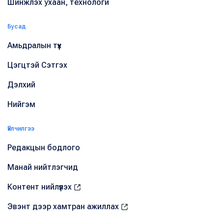
Шинжлэх ухаан, технологи
Бусад
Амьдралын түүх
Цэгцтэй Сэтгэх
Дэлхий
Нийгэм
Үйлчилгээ
Редакцын бодлого
Манай нийтлэгчид
Контент нийлүүлэх
Эвэнт дээр хамтран ажиллах