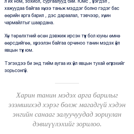
л их ном, зохиол, сургаалууд бий. Юмс , үзэгдэл ,
хажуудаа байгаа хүнээ таньж мэддэг болно гэдэг бас
өөрийн арга барил , дэс дараалал, тэвчээр, хүчин
чармайлтыг шаардана.
Хүн төрөлхтний өсөн дэвжиж ирсэн түүх бол юуны өмнө
өөрсдийгөө, хүрээлэн байгаа орчиноо танин мэдэх үйл
явцын түүх юм.
Тэгэхдээ би энд тийм аугаа их үйл явцын тухай өгүүлэхийг
зорьсонгүй.
Харин танин мэдэх арга барилыг
эзэмшихэд хэрэг болж магадгүй хэдэн
энгийн санааг залуучуудад зориулан
дэвшүүлэхийг зорилоо.