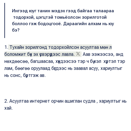
Ингээд юуг танин мэдэх гээд байгаа талаараа
тодорхой, цэгцтэй томьёолсон зорилготой
боллоо гэж бодоцгооё. Дараагийн алхам нь юу
бэ?
1.
Тухайн зорилгонд тодорхойлсон асуултаа мөн л
боломжит бүх эх үүсвэрүүдээс лавла.
Аав ээжээсээ, анд
нөхдөөсөө, багшаасаа, хүүхдээсээ тэр ч бүү хэл хүртэл тэр
лам, бөөгөө оруулаад бүгдээс нь заавал асуу, хариултыг
нь сонс, бүртгэж ав.
2. Асуултаа интернет орчин ашиглан судла , хариултыг нь
хай.