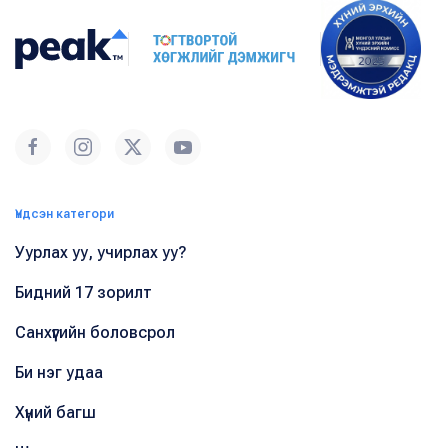
Үндсэн категори
Уурлах уу, учирлах уу?
Бидний 17 зорилт
Санхүүгийн боловсрол
Би нэг удаа
Хүний багш