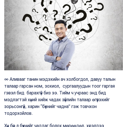
∞ Аливааг танин мэдэхийн ач холбогдол, давуу талын
талаар гарсан ном, зохиол, сургаалуудын тоог гаргая
гэвэл бид барахгүй биз ээ. Тийм ч учраас энд бид
мэдлэгтэй хүний хийж чадах зүйлийн талаар өгүүлэхийг
зорьсонгүй, харин “бүхнийг чадна” гэж товчхон
тодорхойлов.
Хүн бүр л бүхнийг чаддаг болох мөрөөдөл, хүсэлдээ