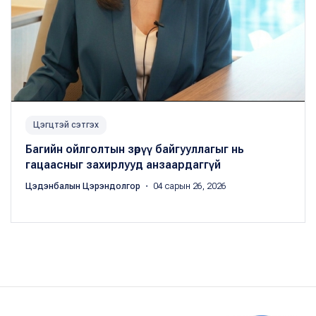
Цэгцтэй сэтгэх
Багийн ойлголтын зөрүү байгууллагыг нь
гацаасныг захирлууд анзаардаггүй
Цэдэнбалын Цэрэндолгор
・ 04 сарын 26, 2026