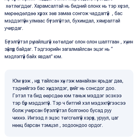
хөтлөгддөг. Харамсалтай нь бидний олонх нь тэр хүсэл,
мөрөөдөлдөө хүрэх зөв замаа сонгож чаддаггүй , бас
мэддэггүйн улмаас бүтэлгүйтэл, бухимдал, хямралтай
учирдаг.
Бүтэлгүйтэл рүү зайлшгүй хөтөлдөг олон олон шалтгаан , хүчин
зүйлүүд байдаг. Тэдгээрийн загалмайлсан эцэг нь “
мэдлэггүй байх явдал” юм.
Юм үзэж , нүд тайлсан хүн гэж манайхан ярьдаг даа,
тэднийгээ бас хүндэлдэг, үгийг нь сонсдог доо.
Гэтэл та бид өөрсдөө юм таньж мэддэг эсэхээ
тэр бүр мэддэггүй. Тэр ч битгий хэл мэдэхгүйгээсээ
болж учирсан бүтэлгүйтэл болгоноо бусад руу
чихнэ. Ингээд л эцэс төгсгөлгүй хэрүүл, уруул, цаг
нөөц барсан тэмцэл , зодоондоо ордог.