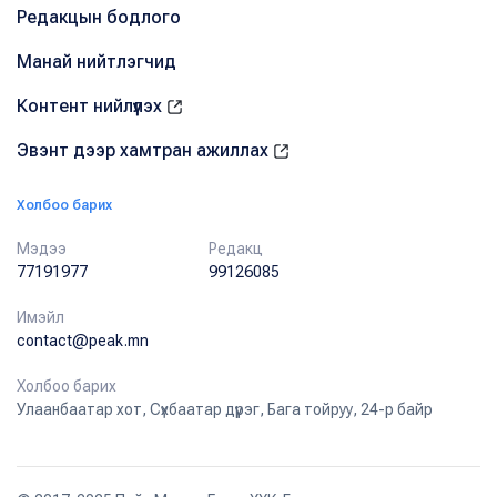
Редакцын бодлого
Манай нийтлэгчид
Контент нийлүүлэх
Эвэнт дээр хамтран ажиллах
Холбоо барих
Мэдээ
Редакц
77191977
99126085
Имэйл
contact@peak.mn
Холбоо барих
Улаанбаатар хот, Сүхбаатар дүүрэг, Бага тойруу, 24-р байр