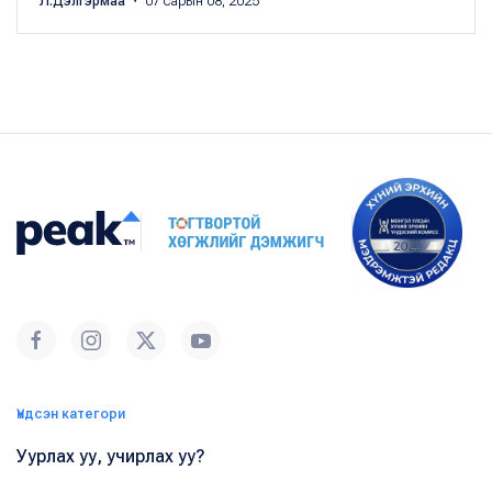
Л.Дэлгэрмаа
・ 07 сарын 08, 2025
Үндсэн категори
Уурлах уу, учирлах уу?