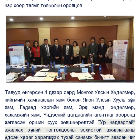
нар хоёр талыг төлөөлөн оролцов.
Талууд өнгөрсөн 4 дүгээр сард Монгол Улсын Хөдөлмөр,
нийгмийн хамгааллын яам болон Япон Улсын Хууль зүйн
яам, Гадаад хэргийн яам, Эрүүл мэнд, хөдөлмөр,
халамжийн яам, Үндэсний цагдаагийн агентлаг хооронд
үзэглэсэн оршин суух зөвшөөрөлтэй
“Ур чадвартай”
ажиллах хүчний тогтолцооны зохистой ажиллагааны
үндсэн хүрээг хэрэгжүүлэх тухай санамж бичигт заасан чиг