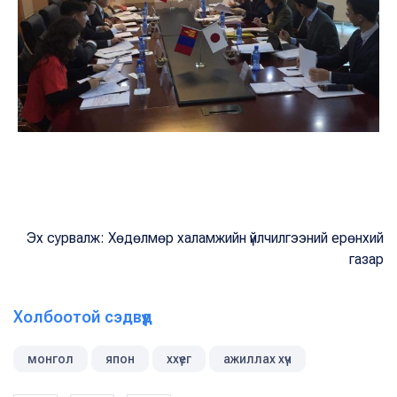
Эх сурвалж: Хөдөлмөр халамжийн үйлчилгээний ерөнхий
газар
Холбоотой сэдвүүд
монгол
япон
ххүег
ажиллах хүч