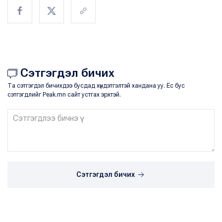
Сэтгэгдэл бичих
Та сэтгэгдэл бичихдээ бусдад хүндэтгэлтэй хандана уу. Ёс бус
сэтгэгдлийг Peak.mn сайт устгах эрхтэй.
Сэтгэгдэл бичих