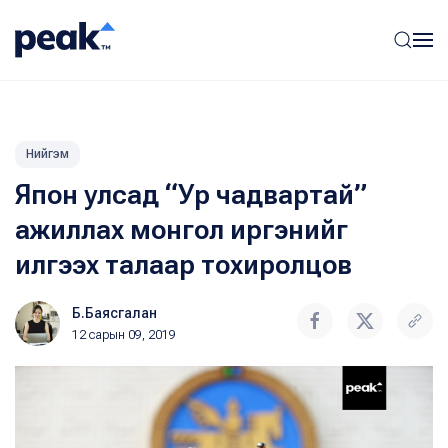
Нийгэм
Япон улсад “Ур чадвартай”
ажиллах монгол иргэнийг
илгээх талаар тохиролцов
Б.Баясгалан
12 сарын 09, 2019