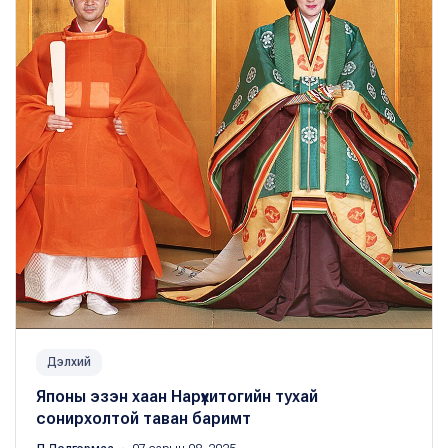
Дэлхий
Японы эзэн хаан Нарүхитогийн тухай
сонирхолтой таван баримт