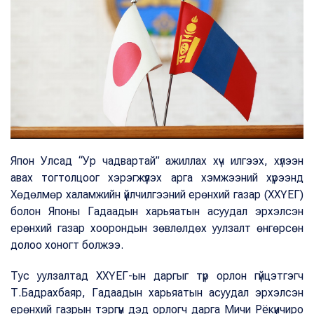
Япон Улсад “Ур чадвартай” ажиллах хүч илгээх, хүлээн
авах тогтолцоог хэрэгжүүлэх арга хэмжээний хүрээнд
Хөдөлмөр халамжийн үйлчилгээний ерөнхий газар (ХХҮЕГ)
болон Японы Гадаадын харьяатын асуудал эрхэлсэн
ерөнхий газар хоорондын зөвлөлдөх уулзалт өнгөрсөн
долоо хоногт болжээ.
Тус уулзалтад ХХҮЕГ-ын даргыг түр орлон гүйцэтгэгч
Т.Бадрахбаяр, Гадаадын харьяатын асуудал эрхэлсэн
ерөнхий газрын тэргүүн дэд орлогч дарга Мичи Рёкүичиро