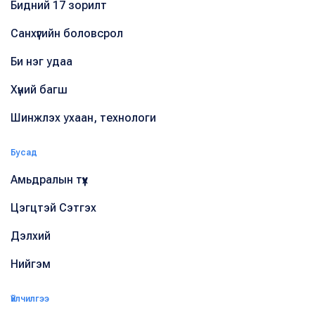
Бидний 17 зорилт
Санхүүгийн боловсрол
Би нэг удаа
Хүний багш
Шинжлэх ухаан, технологи
Бусад
Амьдралын түүх
Цэгцтэй Сэтгэх
Дэлхий
Нийгэм
Үйлчилгээ