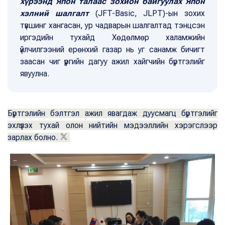
хүрээнд Япон талаас зохион байгуулах Япон
хэлний шалгалт
(JFT-Basic, JLPT)-ын зохих
түвшинг хангасан, ур чадварын шалгалтад тэнцсэн
иргэдийн тухайд Хөдөлмөр халамжийн
үйлчилгээний ерөнхий газар нь уг санамж бичигт
заасан чиг үүргийн дагуу ажил хайгчийн бүртгэлийг
явуулна.
Бүртгэлийн бэлтгэл ажил явагдаж дуусмагц бүртгэлийг
эхлүүлэх тухай олон нийтийн мэдээллийн хэрэгслээр
зарлах болно.