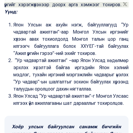
үүргийг хэрэгжүүлэхээр доорх арга хэмжээг тохиров.
Үүнд:
Япон Улсын аж ахуйн нэгж, байгууллагууд “Ур
чадвартай ажилтан”-аар Монгол Улсын иргэнийг
хүлээн авах тохиолдолд Монгол талын цор ганц
илгээгч байгууллага болох ХХҮЕГ-тай байгуулах
“Ажил үүргийн гэрээ”-ний эхийг тохиров.
“Ур чадвартай ажилтан” –аар Япон Улсад хөдөлмөр
эрхлэх хүсэлтэй байгаа иргэдийн Япон хэлний
мэдлэг, тухайн иргэний мэргэжлийн чадварыг үнэлэх
“Ур чадвар”-ын шалгалтыг зохион байгуулах хүрээнд
талуудын оролцоог дахин нягталлаа.
Япон Улсад “Ур чадвартай ажилтан”-г Монгол Улсаас
илгээх үйл ажиллагааны шат дарааллыг тохиролцов.
Хоёр улсын байгуулсан санамж бичгийн