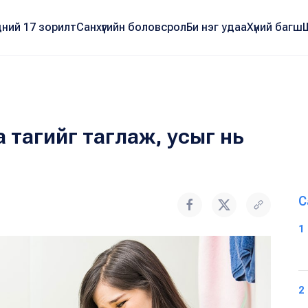
ний 17 зорилт
Санхүүгийн боловсрол
Би нэг удаа
Хүний багш
 тагийг таглаж, усыг нь
С
1
2