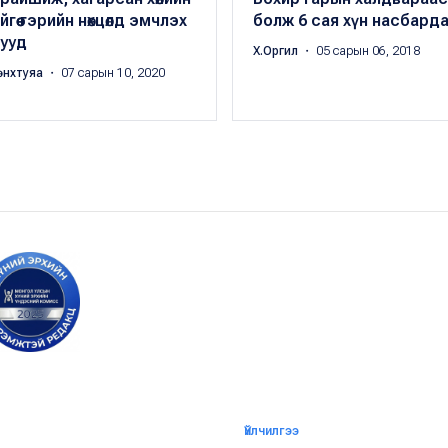
ийгөө гэрийн нөхцөлд эмчлэх
болж 6 сая хүн насбарда
гууд
Х.Оргил
・ 05 сарын 06, 2018
өнхтуяа
・ 07 сарын 10, 2020
Үйлчилгээ