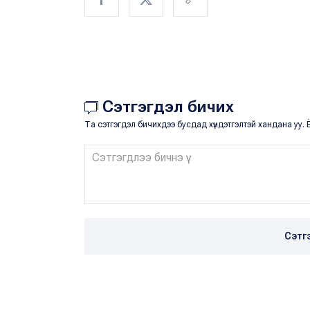
Сэтгэгдэл бичих
Та сэтгэгдэл бичихдээ бусдад хүндэтгэлтэй хандана уу. Ё
Сэтг