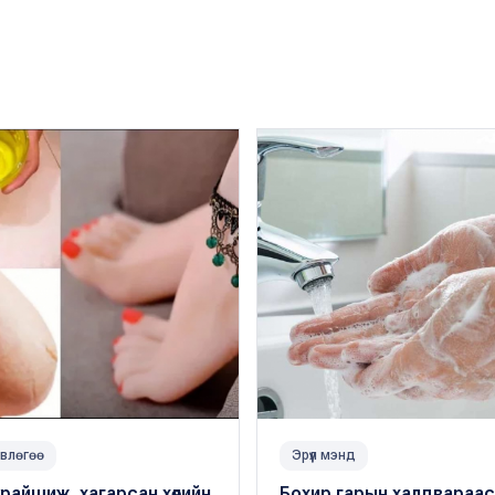
влөгөө
Эрүүл мэнд
райшиж, хагарсан хөлийн
Бохир гарын халдвараас