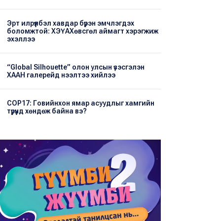
Эрт илрүүлбэл хавдар бүрэн эмчлэгдэх
боломжтой: ХЭҮА​Хөвсгөл аймагт хэрэгжиж
эхэллээ
“Global Silhouette” олон улсын үзэсгэлэн
ХААН галерейд нээлтээ хийлээ
COP17: Говийнхон ямар асуудлыг хамгийн
түрүүнд хөндөж байна вэ?