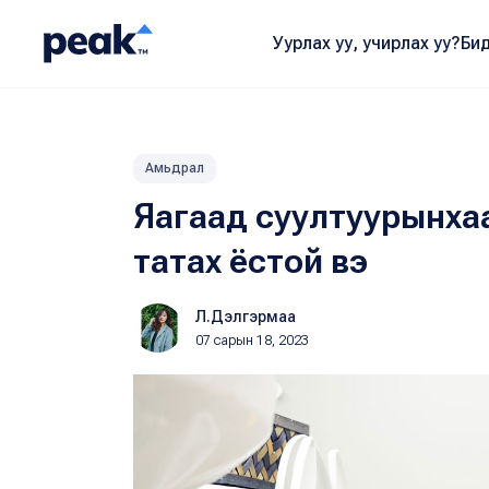
Уурлах уу, учирлах уу?
Бид
Амьдрал
Яагаад суултуурынхаа
татах ёстой вэ
Л.Дэлгэрмаа
07 сарын 18, 2023