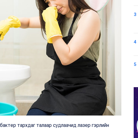
3
4
5
н бактер тархдаг талаар судлаачид лазер гэрлийн