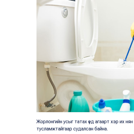
Жорлонгийн усыг татах үед агаарт хэр их ня
тусламжтайгаар судалсан байна.