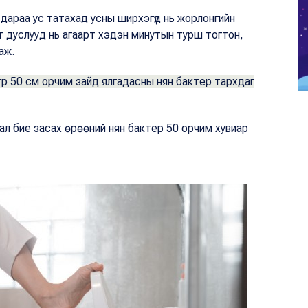
дараа ус татахад усны ширхэгүүд нь жорлонгийн
жиг дуслууд нь агаарт хэдэн минутын турш тогтон,
аж.
р 50 см орчим зайд ялгадасны нян бактер тархдаг
ал бие засах өрөөний нян бактер 50 орчим хувиар