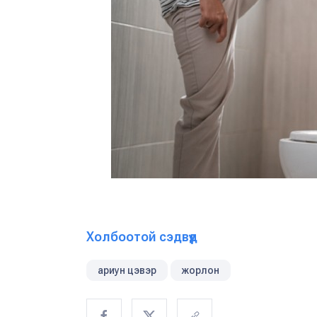
Холбоотой сэдвүүд
ариун цэвэр
жорлон