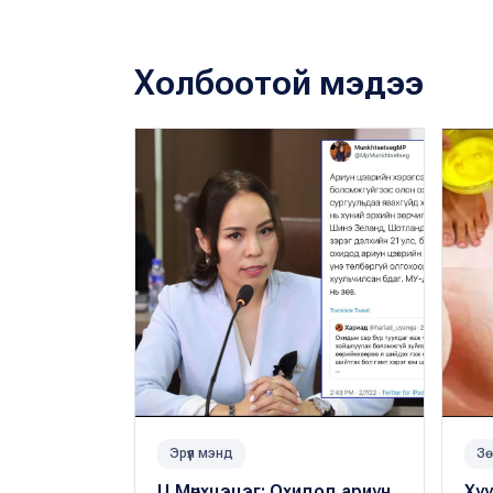
Холбоотой мэдээ
Эрүүл мэнд
Зө
Ц.Мөнхцэцэг: Охидод ариун
Хуу