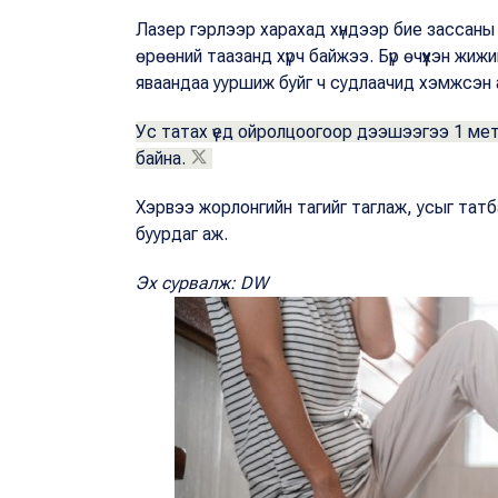
Лазер гэрлээр харахад хүндээр бие зассаны 
өрөөний таазанд хүрч байжээ. Бүр өчүүхэн жи
яваандаа ууршиж буйг ч судлаачид хэмжсэн 
Ус татах үед ойролцоогоор дээшээгээ 1 мет
байна.
Хэрвээ жорлонгийн тагийг таглаж, усыг татб
буурдаг аж.
Эх сурвалж: DW