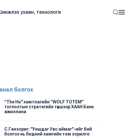
Шинжлэх ухаан, технологи
анал болгох
“The Hu" хамтлагийн “WOLF TOTEM”
тоглолтын стратегийн түншээр ХААН Банк
ажиллана
С.Ганзориг: "Уншдаг Увс аймаг"-ийг бий
болгох нь бидний хамгийн том зорилго