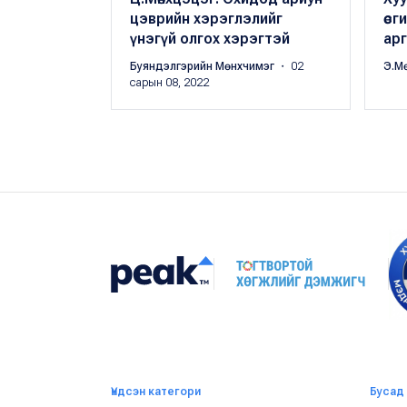
цэврийн хэрэглэлийг
өсг
үнэгүй олгох хэрэгтэй
ар
Буяндэлгэрийн Мөнхчимэг
・ 02
Э.М
сарын 08, 2022
Үндсэн категори
Бусад