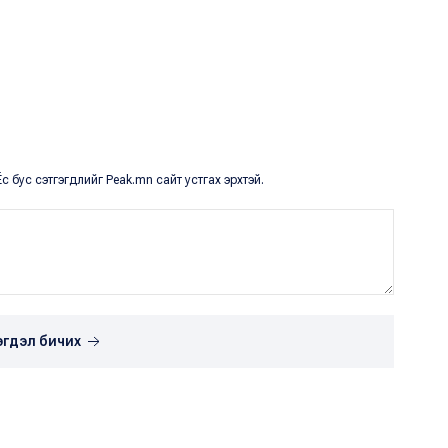
с бус сэтгэгдлийг Peak.mn сайт устгах эрхтэй.
эгдэл бичих