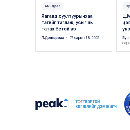
Амьдрал
Эр
Яагаад суултуурынхаа
Ц.М
тагийг таглаж, усыг нь
цэ
татах ёстой вэ
үнэ
Л.Дэлгэрмаа
・ 07 сарын 18, 2023
Буя
сары