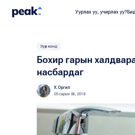
Уурлах уу, учирлах уу?
Бид
Эрүүл мэнд
Бохир гарын халдвараа
насбардаг
Х.Оргил
05 сарын 06, 2018