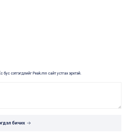
с бус сэтгэгдлийг Peak.mn сайт устгах эрхтэй.
эгдэл бичих