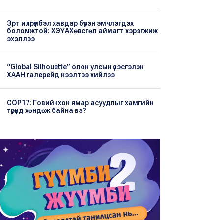
Эрт илрүүлбэл хавдар бүрэн эмчлэгдэх
боломжтой: ХЭҮА​Хөвсгөл аймагт хэрэгжиж
эхэллээ
“Global Silhouette” олон улсын үзэсгэлэн
ХААН галерейд нээлтээ хийлээ
COP17: Говийнхон ямар асуудлыг хамгийн
түрүүнд хөндөж байна вэ?