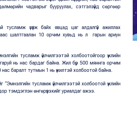
өдөлмөрийн чадварыг бууруулах, сэтгэлзүйд сөргөөр
й тусламж үзүүлж байх явцад цаг алдалгүй ажиллах
гаас шалтгаалан 10 орчим хувьд нь л гарын ариун
мнэлгийн тусламж үйлчилгээтэй холбоотойгоор үжлийн
аруй нь нас бардаг байна. Жил бүр 500 мяннга орчим
 нас баралт тутмын 1 нь үжилтэй холбоотой байна.
 “Эмнэлгийн тусламж үйлчилгээтэй холбоотой үжлийн
ор тэмдэглэн өнгөрүүлэхийг уриалдаг ажээ.