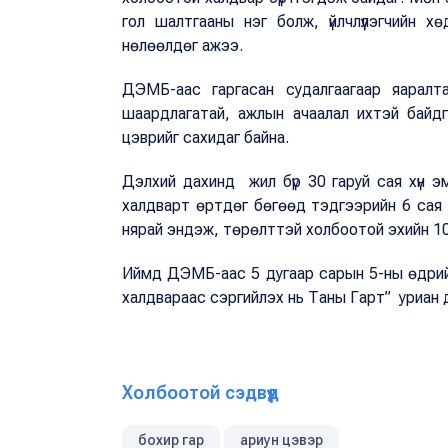
гол шалтгааны нэг болж, үйлчлүүлэгчийн х
нөлөөлдөг ажээ.
ДЭМБ-аас гаргасан судалгаагаар яаралта
шаардлагатай, ажлын ачаалал ихтэй байд
цэврийг сахидаг байна.
Дэлхий дахинд жил бүр 30 гаруй сая хүн э
халдварт өртдөг бөгөөд тэдгээрийн 6 сая г
нярай эндэж, төрөлттэй холбоотой эхийн 10
Иймд ДЭМБ-аас 5 дугаар сарын 5-ны өдрийг
халдвараас сэргийлэх нь Таны Гарт” уриан д
Холбоотой сэдвүүд
бохир гар
ариун цэвэр