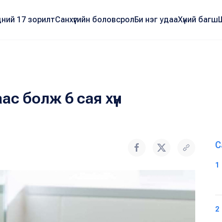
ний 17 зорилт
Санхүүгийн боловсрол
Би нэг удаа
Хүний багш
с болж 6 сая хүн
С
1
2