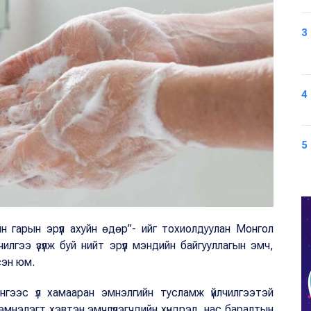
3
4
5
 гарын эрүүл ахуйн өдөр”- ийг тохиолдуулан Монгол
лгээ үзүүлж буй нийт эрүүл мэндийн байгууллагын эмч,
сэн юм.
нгээс үл хамааран эмнэлгийн тусламж үйлчилгээтэй
мнэлэгт хэвтэн эмчлүүлэгчдийн хүндрэл, нас баралтын