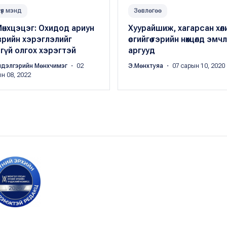
үүл мэнд
Зөвлөгөө
өнхцэцэг: Охидод ариун
Хуурайшиж, хагарсан хөл
врийн хэрэглэлийг
өсгийгөө гэрийн нөхцөлд эмч
гүй олгох хэрэгтэй
аргууд
ндэлгэрийн Мөнхчимэг
・ 02
Э.Мөнхтуяа
・ 07 сарын 10, 2020
н 08, 2022