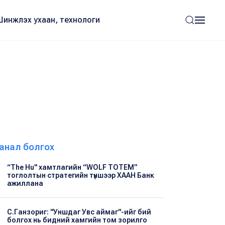
Шинжлэх ухаан, технологи
анал болгох
“The Hu" хамтлагийн “WOLF TOTEM”
тоглолтын стратегийн түншээр ХААН Банк
ажиллана
С.Ганзориг: "Уншдаг Увс аймаг"-ийг бий
болгох нь бидний хамгийн том зорилго