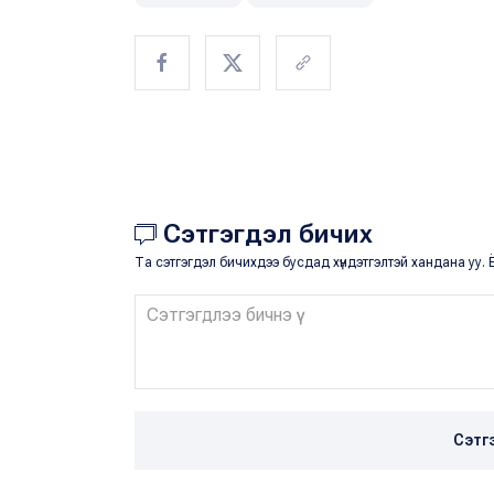
Сэтгэгдэл бичих
Та сэтгэгдэл бичихдээ бусдад хүндэтгэлтэй хандана уу. Ё
Сэтг