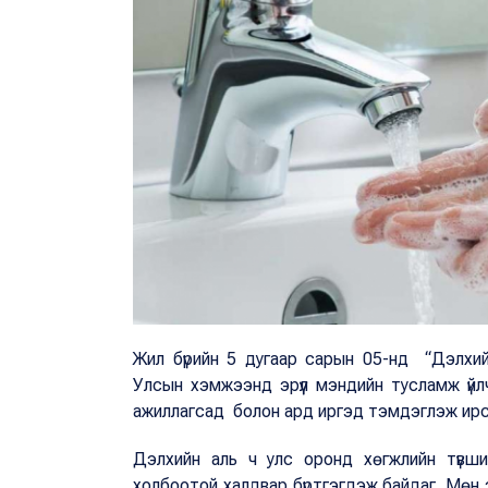
Жил бүрийн 5 дугаар сарын 05-нд “Дэлхийн
Улсын хэмжээнд эрүүл мэндийн тусламж үйлчи
ажиллагсад болон ард иргэд тэмдэглэж ир
Дэлхийн аль ч улс оронд хөгжлийн түвши
холбоотой халдвар бүртгэгдэж байдаг. Мөн э