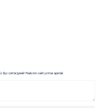
с бус сэтгэгдлийг Peak.mn сайт устгах эрхтэй.