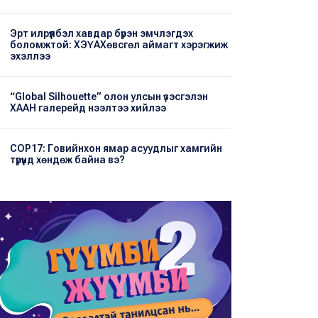
Эрт илрүүлбэл хавдар бүрэн эмчлэгдэх
боломжтой: ХЭҮА​Хөвсгөл аймагт хэрэгжиж
эхэллээ
“Global Silhouette” олон улсын үзэсгэлэн
ХААН галерейд нээлтээ хийлээ
COP17: Говийнхон ямар асуудлыг хамгийн
түрүүнд хөндөж байна вэ?