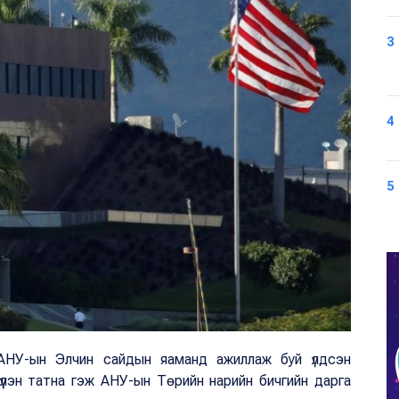
3
4
5
АНУ-ын Элчин сайдын яаманд ажиллаж буй үлдсэн
үүлэн татна гэж АНУ-ын Төрийн нарийн бичгийн дарга