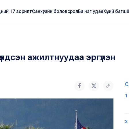
ний 17 зорилт
Санхүүгийн боловсрол
Би нэг удаа
Хүний багш
лдсэн ажилтнуудаа эргүүлэн
С
1
2