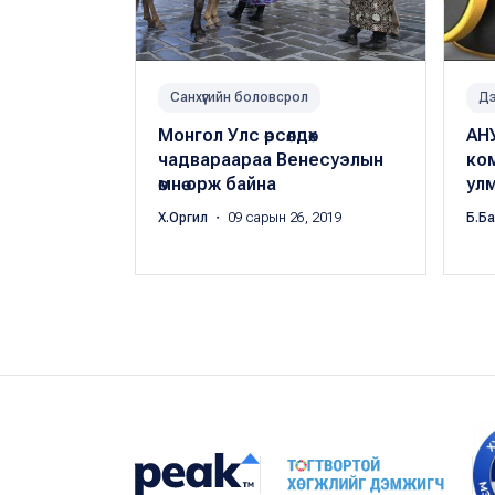
Санхүүгийн боловсрол
Дэ
Монгол Улс өрсөлдөх
АНУ
чадвараараа Венесуэлын
ко
өмнө орж байна
улм
Х.Оргил
・ 09 сарын 26, 2019
Б.Б