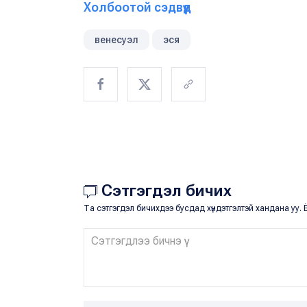
Холбоотой сэдвүүд
венесуэл
эся
Сэтгэгдэл бичих
Та сэтгэгдэл бичихдээ бусдад хүндэтгэлтэй хандана уу. Ё