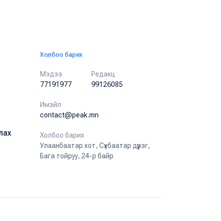
Холбоо барих
Мэдээ
Редакц
77191977
99126085
Имэйл
contact@peak.mn
лах
Холбоо барих
Улаанбаатар хот, Сүхбаатар дүүрэг,
Бага тойруу, 24-р байр