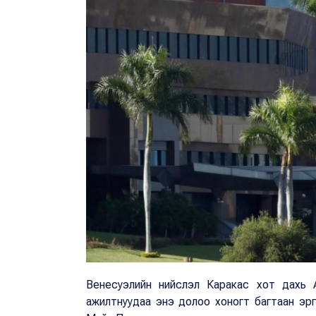
Венесуэлийн нийслэл Каракас хот дахь 
ажилтнуудаа энэ долоо хоногт багтаан эрг