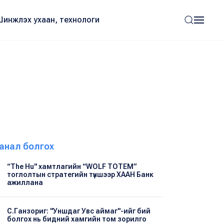
Шинжлэх ухаан, технологи
анал болгох
“The Hu" хамтлагийн “WOLF TOTEM”
тоглолтын стратегийн түншээр ХААН Банк
ажиллана
С.Ганзориг: "Уншдаг Увс аймаг"-ийг бий
болгох нь бидний хамгийн том зорилго