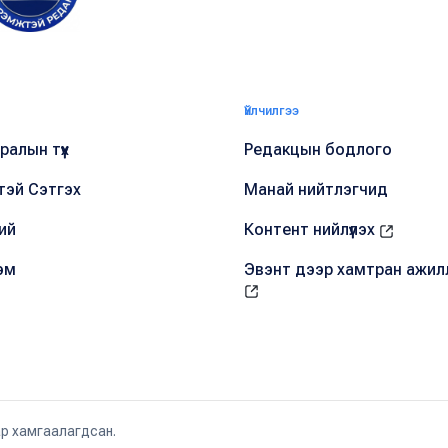
Үйлчилгээ
алын түүх
Редакцын бодлого
тэй Сэтгэх
Манай нийтлэгчид
ий
Контент нийлүүлэх
эм
Эвэнт дээр хамтран ажил
ар хамгаалагдсан.