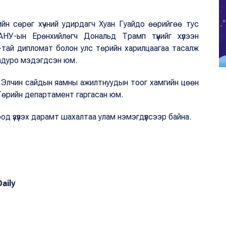
йн сөрөг хүчний удирдагч Хуан Гуайдо өөрийгөө тус
НУ-ын Ерөнхийлөгч Дональд Трамп түүнийг хүлээн
тай дипломат болон улс төрийн харилцаагаа тасалж
Мадуро мэдэгдсэн юм.
хь Элчин сайдын яамны ажилтнуудын тоог хамгийн цөөн
Төрийн департамент гаргасан юм.
од үзүүлэх дарамт шахалтаа улам нэмэгдүүлсээр байна.
aily