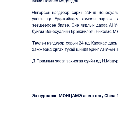
Майк Помпео мэдэгдэв.
Өнгөрсөн нэгдүгээр сарын 23-нд Венесуэли
улсын түр Ерөнхийлөгч хэмээн зарлаж, А
зөвшөөрсөн билээ. Энэ явдлын дараа АНУ-
буйгаа Венесуэлийн Ерөнхийлөгч Николас 
Түүнчлэн нэгдүгээр сарын 24-нд Каракас да
хэмжээнд хүргэх тухай шийдвэрийг АНУ-ын 
Д.Трампын засаг захиргаа сүүлийн үед Н.Мадур
Эх сурвалж: МОНЦАМЭ агентлаг, China D