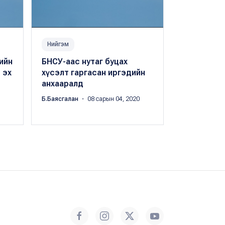
Нийгэм
Нийгэм
ийн
БНСУ-аас нутаг буцах
Жагсаалт:
 эх
хүсэлт гаргасан иргэдийн
буцах хүсэ
анхааралд
иргэний н
Б.Баясгалан
・ 08 сарын 04, 2020
Б.Баясгалан
・