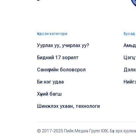
Үндсэн категори
Бусад
Уурлах уу, учирлах уу?
Амьдр
Бидний 17 зорилт
Цэгц
Санхүүгийн боловсрол
Дэлх
Би нэг удаа
Нийг
Хүний багш
Шинжлэх ухаан, технологи
© 2017-2025 Пийк Медиа Групп ХХК. Бүх эрх хуули