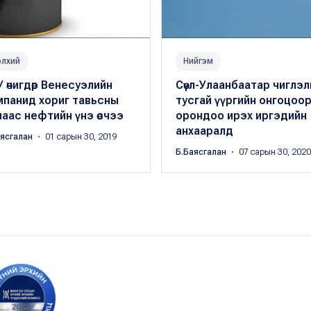
лхий
Нийгэм
 өчигдөр Венесуэлийн
Сөүл-Улаанбаатар чиглэл
мпанид хориг тавьсны
тусгай үүргийн онгоцоор
аас нефтийн үнэ өсчээ
орондоо ирэх иргэдийн
анхааралд
аясгалан
・ 01 сарын 30, 2019
Б.Баясгалан
・ 07 сарын 30, 2020