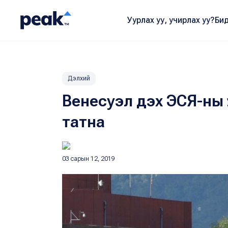
Уурлах уу, учирлах уу?
Бид
Дэлхий
Венесуэл дэх ЭСЯ-ны ү
татна
03 сарын 12, 2019