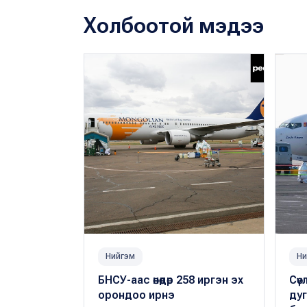
Холбоотой мэдээ
Нийгэм
Ни
БНСУ-аас өнөөдөр 258 иргэн эх
Сөү
орондоо ирнэ
дуг