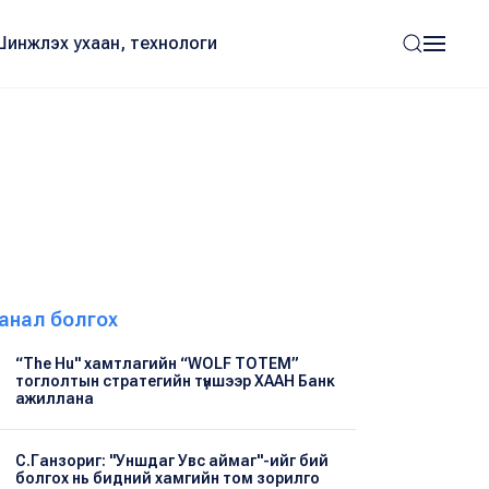
Шинжлэх ухаан, технологи
анал болгох
“The Hu" хамтлагийн “WOLF TOTEM”
тоглолтын стратегийн түншээр ХААН Банк
ажиллана
С.Ганзориг: "Уншдаг Увс аймаг"-ийг бий
болгох нь бидний хамгийн том зорилго