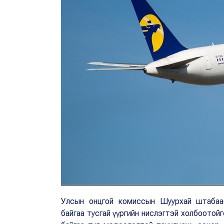
Улсын онцгой комиссын Шуурхай штабаас
байгаа тусгай үүргийн нислэгтэй холбоотой