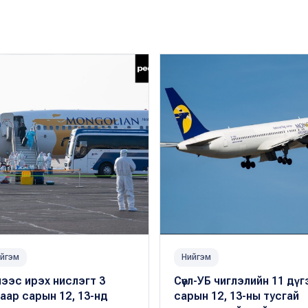
йгэм
Нийгэм
лээс ирэх нислэгт 3
Сөүл-УБ чиглэлийн 11 дү
аар сарын 12, 13-нд
сарын 12, 13-ны тусгай