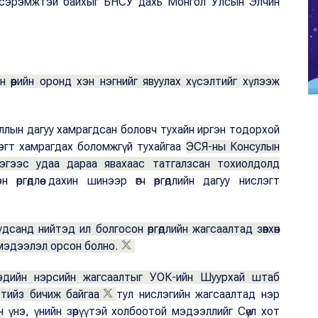
 сэрэмжтэй байхыг БНСУ дахь Монгол Улсын Элчин
 өөрийн оронд хэн нэгнийг явуулах хүсэлтийг хүлээж
аллын дагуу хамрагдсан боловч тухайн иргэн тодорхой
лэгт хамрагдах боломжгүй тухайгаа
ЭСЯ-ны Консулын
эгээс удаа дараа явахаас татгалзсан тохиолдолд
 өргөдлөө дахин шинээр өгч өргөдлийн дагуу нислэгт
санд нийтэд ил болгосон өргөдлийн жагсаалтад зөвхөн
н мэдээлэл орсон болно.
гэдийн нэрсийн жагсаалтыг УОК-ийн Шуурхай штаб
ж тийз бичиж байгаа
тул нислэгийн жагсаалтад нэр
 үнэ, үнийн зөрүүтэй холбоотой мэдээллийг Сөүл хот