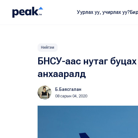
Уурлах уу, учирлах уу?
Бид
Нийгэм
БНСУ-аас нутаг буцах 
анхааралд
Б.Баясгалан
08 сарын 04, 2020