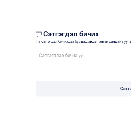
Сэтгэгдэл бичих
Та сэтгэгдэл бичихдээ бусдад хүндэтгэлтэй хандана уу. Ё
Сэтг