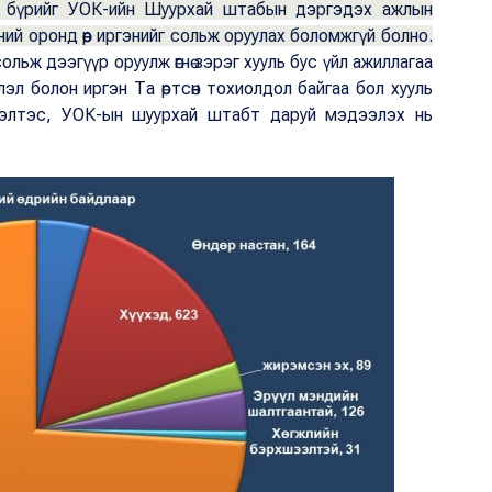
эг бүрийг УОК-ийн Шуурхай штабын дэргэдэх ажлын
ий оронд өөр иргэнийг сольж оруулах боломжгүй болно.
сольж дээгүүр оруулж өгнө зэрэг хууль бус үйл ажиллагаа
л болон иргэн Та өртсөн тохиолдол байгаа бол хууль
хэлтэс, УОК-ын шуурхай штабт даруй мэдээлэх нь