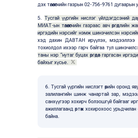
дэх төлөөлөгчийн газрын 02-756-9761 дугаары
5.
Тусгай үүргийн нислэг үйлдэгдсэний д
МИАТ-ын төлөөлөгчийн газраас авч өргөдлийн
иргэдийн нэрсийг нэмж шинэчилсэн нэрсийн
хэд дахин ДАВТАН ирүүлэх, мэдээллээ ду
тохиолдол ихээр гарч байгаа тул шинэчилс
таны нэр “нутаг буцах өргөдөл гаргасан иргэ
байхыг хүсье.
6. Тусгай үүргийн нислэгт өөрийн оронд яв
залилангийн шинж чанартай зар, мэдээл
санхүүгээр хохирч болзошгүй байгааг ирг
ажиллагаанд өртөж хохирохоос урьдчила
байна.