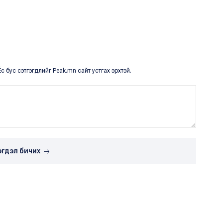
с бус сэтгэгдлийг Peak.mn сайт устгах эрхтэй.
эгдэл бичих