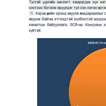
Тусгай үүргийн нислэгт хамрагдах хүн н
хэсгээс баталж ирүүлдэг тул хэн нэгэн иргэн
Хэрэв өөрийн оронд явуулж өгнө, дарааллыг 
явуулж байгаа этгээдтэй холбоотой мэдээлэ
хяналтын байгууллага, ЭСЯ-ны Консулын 
зүйтэй.