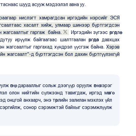
н утаснаас шууд асууж мэдээлэл авна уу.
араагаар нислэгт хамрагдсан иргэдийн нэрсийг ЭСЯ
 жагсаалтаас хасалт хийж, улмаар шинээр бүртгэгдсэн
 жагсаалтыг гаргаж байна.
Иргэдийн зүгээс өргөдлөө
туу ирүүлж байгаагаас шалтгаалан өргөдөл давхцах
эн жагсаалтыг гаргахад хүндрэл үүсгэж байна.
Хэрэв
дийн жагсаалт”-д бүртгэгдсэн бол дахин бүртгүүлэхгүй
уулж өгнө, дарааллыг сольж дээгүүр оруулж өгнө зэрэг
эл олон нийтийн сүлжээнд тавигдаж, иргэд мөнгө
эд онцгой анхаарч, энэ төрлийн залилан мэхлэх үйл
н сэргийлж, сонор сэрэмжтэй байхыг сэрэмжлүүлж