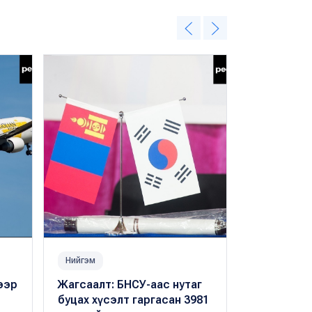
Нийгэм
Нийгэм
гээр
Жагсаалт: БНСУ-аас нутаг
Сөүл-Улаан
буцах хүсэлт гаргасан 3981
тусгай үүр