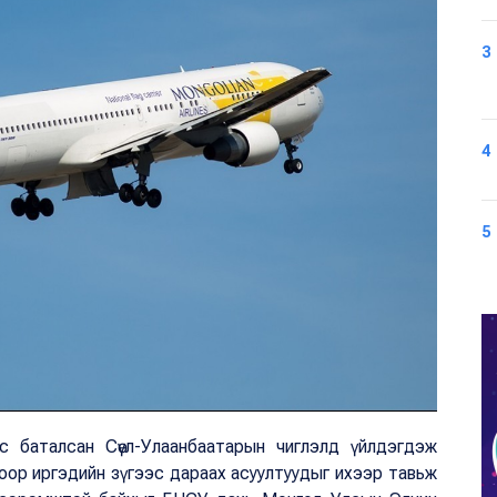
3
4
5
 баталсан Сөүл-Улаанбаатарын чиглэлд үйлдэгдэж
гоор иргэдийн зүгээс дараах асуултуудыг ихээр тавьж