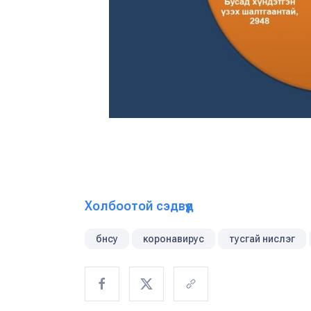
Холбоотой сэдвүүд
бнсу
коронавирус
тусгай нислэг