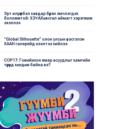
Эрт илрүүлбэл хавдар бүрэн эмчлэгдэх
боломжтой: ХЭҮА​Хөвсгөл аймагт хэрэгжиж
эхэллээ
“Global Silhouette” олон улсын үзэсгэлэн
ХААН галерейд нээлтээ хийлээ
COP17: Говийнхон ямар асуудлыг хамгийн
түрүүнд хөндөж байна вэ?