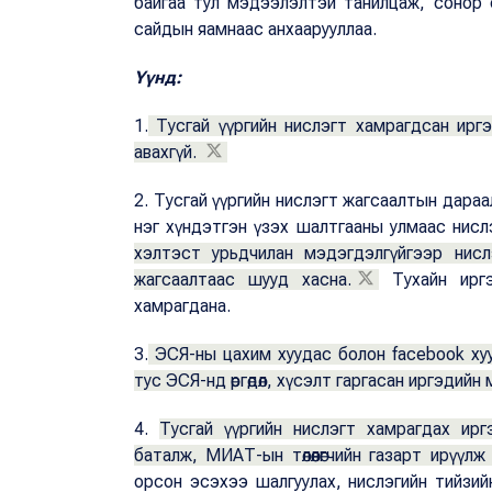
байгаа тул мэдээлэлтэй танилцаж, сонор
сайдын яамнаас анхаарууллаа.
Үүнд:
1.
Тусгай үүргийн нислэгт хамрагдсан иргэн
авахгүй.
2. Тусгай үүргийн нислэгт жагсаалтын дара
нэг хүндэтгэн үзэх шалтгааны улмаас нис
хэлтэст урьдчилан мэдэгдэлгүйгээр нисл
жагсаалтаас шууд хасна.
Тухайн иргэн
хамрагдана.
3.
ЭСЯ-ны цахим хуудас болон facebook хууд
тус ЭСЯ-нд өргөдөл, хүсэлт гаргасан иргэдий
4.
Тусгай үүргийн нислэгт хамрагдах ир
баталж, МИАТ-ын төлөөлөгчийн газарт ирүүл
орсон эсэхээ шалгуулах, нислэгийн тийзийн