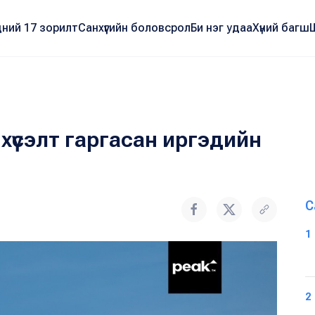
ний 17 зорилт
Санхүүгийн боловсрол
Би нэг удаа
Хүний багш
хүсэлт гаргасан иргэдийн
С
1
2