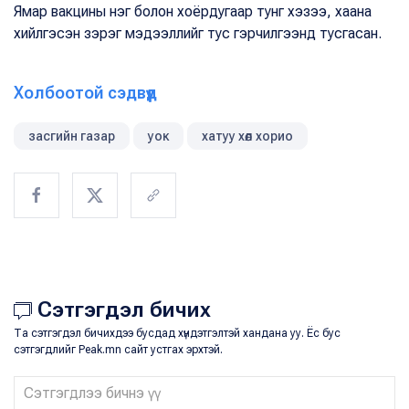
Ямар вакцины нэг болон хоёрдугаар тунг хэзээ, хаана
хийлгэсэн зэрэг мэдээллийг тус гэрчилгээнд тусгасан.
Холбоотой сэдвүүд
засгийн газар
уок
хатуу хөл хорио
Сэтгэгдэл бичих
Та сэтгэгдэл бичихдээ бусдад хүндэтгэлтэй хандана уу. Ёс бус
сэтгэгдлийг Peak.mn сайт устгах эрхтэй.