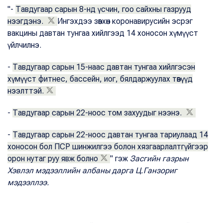
"-
Тавдугаар сарын 8-нд үсчин, гоо сайхны газрууд
нээгдэнэ.
Ингэхдээ зөвхөн коронавирусийн эсрэг
вакцины давтан тунгаа хийлгээд 14 хоносон хүмүүст
үйлчилнэ.
-
Тавдугаар сарын 15-наас давтан тунгаа хийлгэсэн
хүмүүст фитнес, бассейн, иог, бялдаржуулах төвүүд
нээлттэй.
-
Тавдугаар сарын 22-ноос том захуудыг нээнэ.
-
Тавдугаар сарын 22-ноос давтан тунгаа тариулаад 14
хоносон бол ПСР шинжилгээ болон хязгаарлалтгүйгээр
орон нутаг руу явж болно
" гэж
Засгийн газрын
Хэвлэл мэдээллийн албаны дарга Ц.Ганзориг
мэдээллээ.