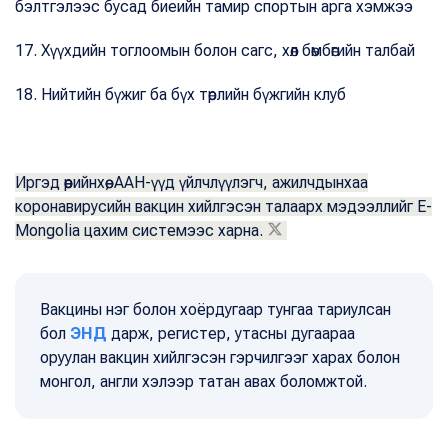
бэлтгэлээс бусад биеийн тамир спортын арга хэмжээ
17. Хүүхдийн тоглоомын болон сагс, хөл бөмбөгийн талбай
18. Нийтийн бүжиг ба бүх төрлийн бүжгийн клуб
Иргэд өөрийнхөө, ААН-үүд үйлчлүүлэгч, ажилчдынхаа
коронавирусийн вакцин хийлгэсэн талаарх мэдээллийг E-
Mongolia цахим системээс харна.
Вакцины нэг болон хоёрдугаар тунгаа тариулсан
бол
ЭНД
дарж, регистер, утасны дугаараа
оруулан вакцин хийлгэсэн гэрчилгээг харах болон
монгол, англи хэлээр татан авах боломжтой.