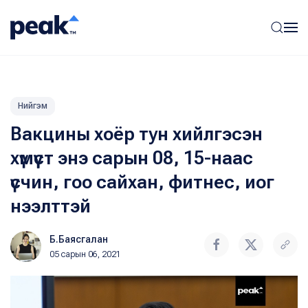
Нийгэм
Вакцины хоёр тун хийлгэсэн
хүмүүст энэ сарын 08, 15-наас
үсчин, гоо сайхан, фитнес, иог
нээлттэй
Б.Баясгалан
05 сарын 06, 2021