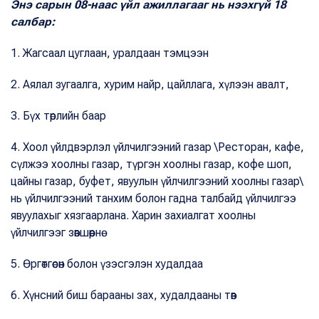
Энэ сарын 08-наас үйл ажиллагааг нь нээхгүй 18
салбар:
1. Жагсаал цуглаан, уралдаан тэмцээн
2. Аялал зугаалга, хурим найр, цайллага, хүлээн авалт,
3. Бүх төрлийн баар
4. Хоол үйлдвэрлэл үйлчилгээний газар \Ресторан, кафе,
сүлжээ хоолны газар, түргэн хоолны газар, кофе шоп,
цайны газар, буфет, явуулын үйлчилгээний хоолны газар\
нь үйлчилгээний танхим болон гадна талбайд үйлчилгээ
явуулахыг хязгаарлана. Харин захиалгат хоолны
үйлчилгээг зөвшөөрнө.
5. Өргөтгөсөн болон үзэсгэлэн худалдаа
6. Хүнсний биш барааны зах, худалдааны төв