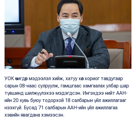
УОК өчигдөр мэдээлэл хийж, хатуу хөл хориог тавдугаар
сарын 08-наас сулруулж, гамшгаас хамгаалах улбар шар
түвшинд шилжүүлэхээ мэдэгдсэн. Ингэхдээ нийт ААН-
ийн 20 хувь буюу тодорхой 18 салбарын үйл ажиллагааг
нээхгүй. Бусад 71 салбарын ААН-ийн үйл ажиллагаа
хэвийн явагдана хэмээсэн.