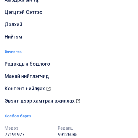
Цэгцтэй Сэтгэх
Дэлхий
Нийгэм
Үйлчилгээ
Редакцын бодлого
Манай нийтлэгчид
Контент нийлүүлэх
Эвэнт дээр хамтран ажиллах
Холбоо барих
Мэдээ
Редакц
77191977
99126085