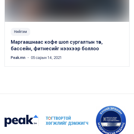
Нийгэм
Маргаашнаас кофе шоп сургалтын төв,
бассейн, фитнесийг нээхээр боллоо
Peak.mn
・ 05 сарын 14, 2021