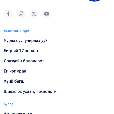
Үндсэн категори
Уурлах уу, учирлах уу?
Бидний 17 зорилт
Санхүүгийн боловсрол
Би нэг удаа
Хүний багш
Шинжлэх ухаан, технологи
Бусад
Амьдралын түүх