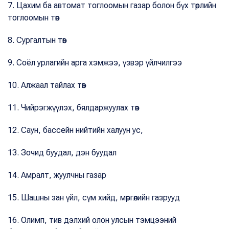
7. Цахим ба автомат тоглоомын газар болон бүх төрлийн
тоглоомын төв
8. Сургалтын төв
9. Соёл урлагийн арга хэмжээ, үзвэр үйлчилгээ
10. Алжаал тайлах төв
11. Чийрэгжүүлэх, бялдаржуулах төв
12. Саун, бассейн нийтийн халуун ус,
13. Зочид буудал, дэн буудал
14. Амралт, жуулчны газар
15. Шашны зан үйл, сүм хийд, мөргөлийн газрууд
16. Олимп, тив дэлхий олон улсын тэмцээний