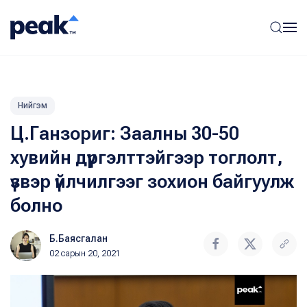
Нийгэм
Ц.Ганзориг: Заалны 30-50
хувийн дүүргэлттэйгээр тоглолт,
үзвэр үйлчилгээг зохион байгуулж
болно
Б.Баясгалан
02 сарын 20, 2021