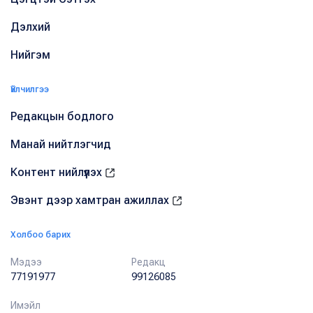
Дэлхий
Нийгэм
Үйлчилгээ
Редакцын бодлого
Манай нийтлэгчид
Контент нийлүүлэх
Эвэнт дээр хамтран ажиллах
Холбоо барих
Мэдээ
Редакц
77191977
99126085
Имэйл