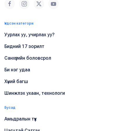
Үндсэн категори
Уурлах уу, учирлах уу?
Бидний 17 зорилт
Санхүүгийн боловсрол
Би нэг удаа
Хүний багш
Шинжлэх ухаан, технологи
Бусад
Амьдралын түүх
Цэгцтэй Сэтгэх