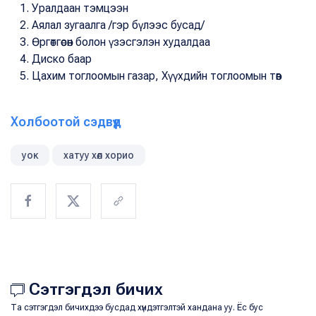
Уралдаан тэмцээн
Аялал зугаалга /гэр бүлээс бусад/
Өргөтгөсөн болон үзэсгэлэн худалдаа
Диско баар
Цахим тоглоомын газар, Хүүхдийн тоглоомын төв
Холбоотой сэдвүүд
уок
хатуу хөл хорио
Сэтгэгдэл бичих
Та сэтгэгдэл бичихдээ бусдад хүндэтгэлтэй хандана уу. Ёс бус