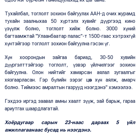
Тухайлбал, тоглолт зохион байгуулах ААН-д очих журамд
тухайн заалныхаа 50 хүртэлх хувийг дүүргээд кино
үзүүлж болно, тоглолт хийж болно. 3000 хүний
багтаамжтай "Улаанбаатар палас"-т 1500-гаас хэтрэхгүй
хүнтэйгээр тоглолт зохион байгуулна гэсэн үг.
Хүн хоорондын зайгаа бариад, 30-50 хувийн
дүүргэлттэйгээр тоглолт, үзвэр үйлчилгээг зохион
байгуулна. Олон нийтийг хамарсан аялал зугаалгыг
хязгаарласан. Гэр бүлийн зэрэг цөөн хүн аялж, амарч
болно. Тиймээс амралтын газрууд нээгдэнэ" хэмээлээ.
Гэхдээ иргэд заавал амны хаалт зүүж, зай барьж, гараа
ариутгах шаардлагатай.
Хоёрдугаар сарын 23-наас дараах 5 үйл
ажиллагаанаас бусад нь нээгдэнэ.