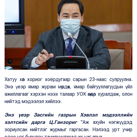
Хатуу хөл хориог хоёрдугаар сарын 23-наас сулруулна.
Энэ үеэр ямар журам мөрдөх, ямар байгууллагуудын үйл
ажиллагааг хэрхэн нээх талаар УОК өнөөдөр хуралдаж, олон
нийтэд мэдээлэл хийлээ.
Энэ үеэр Засгийн газрын Хэвлэл мэдээллийн
хэлтсийн дарга Ц.Ганзориг
"Аж ахуйн нэгжүүдэд
зориулсан нийтлэг журмыг гаргасан. Нэлээд урт учир
одоо нэг бүрчлэн танилцуулахад их цаг авна.