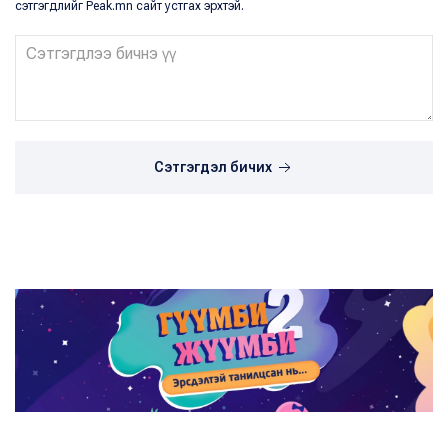
сэтгэгдлийг Peak.mn сайт устгах эрхтэй.
Сэтгэгдэл бичих