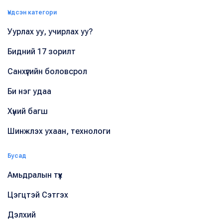
Үндсэн категори
Уурлах уу, учирлах уу?
Бидний 17 зорилт
Санхүүгийн боловсрол
Би нэг удаа
Хүний багш
Шинжлэх ухаан, технологи
Бусад
Амьдралын түүх
Цэгцтэй Сэтгэх
Дэлхий