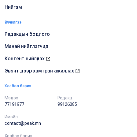
Нийгэм
Үйлчилгээ
Редакцын бодлого
Манай нийтлэгчид
Контент нийлүүлэх
Эвэнт дээр хамтран ажиллах
Холбоо барих
Мэдээ
Редакц
77191977
99126085
Имэйл
contact@peak.mn
Холбоо барих