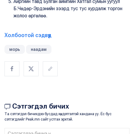
Айргийн тавд Булган аймгийн Хатгал сумын уугуул
Б.Чөдөр-Эрдэнийн зээрд тус тус хурдалж торгон
жолоо өргөлөө.
Холбоотой сэдвүүд
морь
наадам
Сэтгэгдэл бичих
Та сэтгэгдэл бичихдээ бусдад хүндэтгэлтэй хандана уу. Ёс бус
сэтгэгдлийг Peak.mn сайт устгах эрхтэй.