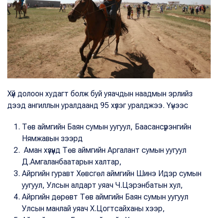
Хүй долоон худагт болж буй уяачдын наадмын эрлийз
дээд ангиллын уралдаанд 95 хүлэг уралджээ. Үүнээс
Төв аймгийн Баян сумын уугуул, Баасансүрэнгийн
Нямжавын зээрд
Аман хүзүүнд Төв аймгийн Аргалант сумын уугуул
Д.Амгаланбаатарын халтар,
Айргийн гуравт Хөвсгөл аймгийн Шинэ Идэр сумын
уугуул, Улсын алдарт уяач Ч.Цэрэнбатын хул,
Айргийн дөрөвт Төв аймгийн Баян сумын уугуул
Улсын манлай уяач Х.Цогтсайханы хээр,