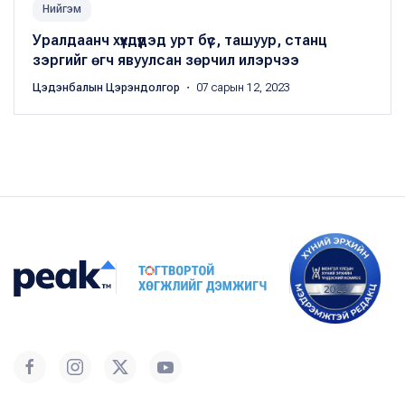
Нийгэм
Уралдаанч хүүхдүүдэд урт бүс, ташуур, станц
зэргийг өгч явуулсан зөрчил илэрчээ
Цэдэнбалын Цэрэндолгор
・ 07 сарын 12, 2023