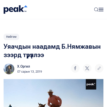
Нийгэм
Уяачдын наадамд Б.Нямжавын
зээрд түрүүллээ
Х.Оргил
07 сарын 13, 2019