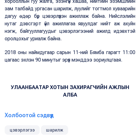
хорооллын гуу жалга, эзэнгүй хашаа, нийтийн эзэмшлийн
зам талбайд ургасан шарилж, луулийг тогтмол хуваарийн
дагуу өдөр бүр цэвэрлүүлэн ажиллаж байна. Нийслэлийн
нутаг дэвсгэрт үйл ажиллагаа явуулдаг нийт аж ахуйн
нэгж, байгууллагуудыг цэвэрлэгээний ажилд идэвхтэй
оролцохыг уриалж байна.
2018 оны наймдугаар сарын 11-ний Бямба гарагт 11:00
цагаас эхлэн 90 минутыг эрүүл мэнддээ зориулцгаая.
УЛААНБААТАР ХОТЫН ЗАХИРАГЧИЙН АЖЛЫН
АЛБА
Холбоотой сэдвүүд
цэвэрлэгээ
шарилж