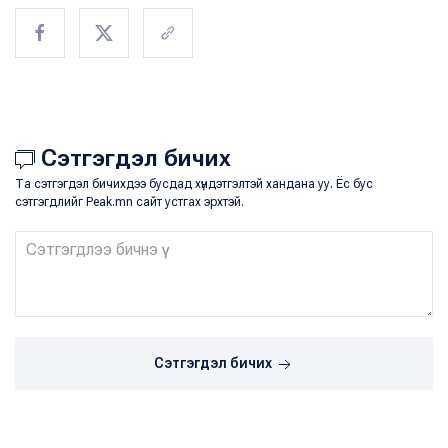
Сэтгэгдэл бичих
Та сэтгэгдэл бичихдээ бусдад хүндэтгэлтэй хандана уу. Ёс бус
сэтгэгдлийг Peak.mn сайт устгах эрхтэй.
Сэтгэгдэл бичих