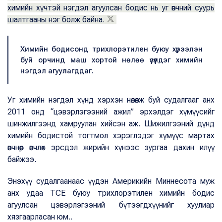
химийн хүчтэй нэгдэл агуулсан бодис нь уг өвчний суурь
шалтгааны нэг болж байна.
Химийн бодисонд трихлорэтилен буюу хүрээлэн
буй орчинд маш хортой нөлөө үзүүлдэг химийн
нэгдэл агуулагддаг.
Уг химийн нэгдэл хүнд хэрхэн нөлөөлж буй судалгааг анх
2011 онд “цэвэрлэгээний ажил” эрхэлдэг хүмүүсийг
шинжилгээнд хамруулан хийсэн аж. Шижилгээний дүнд
химийн бодистой тогтмол хэрэглэдэг хүмүүс мартах
өвчнөөр өвчлөх эрсдэл жирийн хүнээс зургаа дахин илүү
байжээ.
Энэхүү судалгаанаас үүдэн Америкийн Миннесота муж
анх удаа TCE буюу трихлорэтилен химийн бодис
агуулсан цэвэрлэгээний бүтээгдхүүнийг хуулиар
хязгаарласан юм..