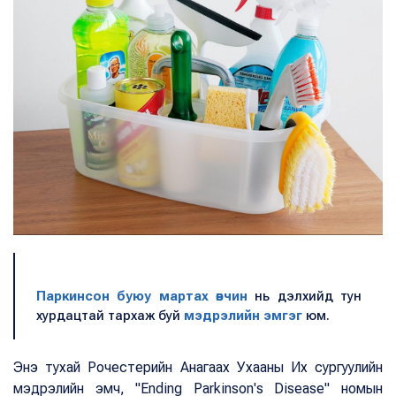
Паркинсон буюу мартах өвчин
нь дэлхийд тун
хурдацтай тархаж буй
мэдрэлийн эмгэг
юм.
Энэ тухай Рочестерийн Анагаах Ухааны Их сургуулийн
мэдрэлийн эмч, "Ending Parkinson's Disease" номын