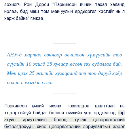
зохиогч Рэй Дорси “Паркинсон өвчний тахал хаяанд
ирлээ, бид маш том мөсөн уулын ердөө оргил хэсгийг нь л
харж байна” гэжээ.
АНУ-д мартах өвчнөөр өвчилсөн хүмүүсийн тоо
сүүлийн 10 жилд 35 хувиар өссөн гэх судалгаа бий.
Мөн ирэх 25 жилийн хугацаанд энэ тоо даруй хоёр
дахин нэмэгдэнэ гэв.
Паркинсон өвчний ихэнх тохиолдол шалтгаан нь
тодорхойгүй байдаг боловч сүүлийн үед эрдэмтэд
гэр
ахуйн ариутгалын болон, гутал цэвэрлэгээний
бүтээгдэхүүн, хивс цэвэрлэгээний зориулалтын зэрэг