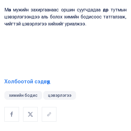
Мөн мужийн захиргаанаас оршин суугчдадаа өдөр тутмын
цэвэрлэгээндээ аль болох химийн бодисоос татгалзаж,
чийгтэй цэвэрлэгээ хийхийг уриалжээ.
Холбоотой сэдвүүд
химийн бодис
цэвэрлэгээ