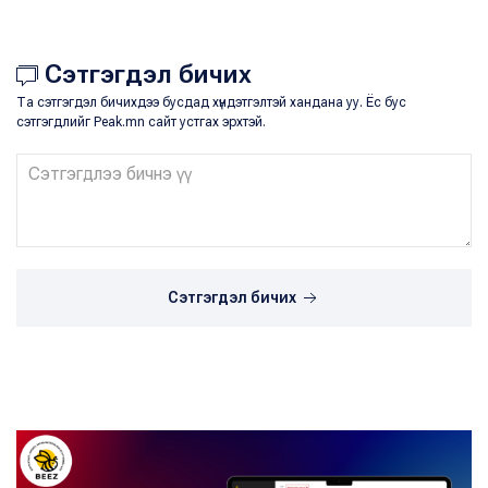
Сэтгэгдэл бичих
Та сэтгэгдэл бичихдээ бусдад хүндэтгэлтэй хандана уу. Ёс бус
сэтгэгдлийг Peak.mn сайт устгах эрхтэй.
Сэтгэгдэл бичих