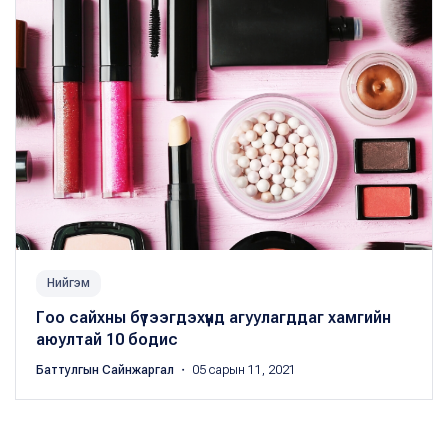
Нийгэм
Гоо сайхны бүтээгдэхүүнд агуулагддаг хамгийн
аюултай 10 бодис
Баттулгын Сайнжаргал
・ 05 сарын 11, 2021