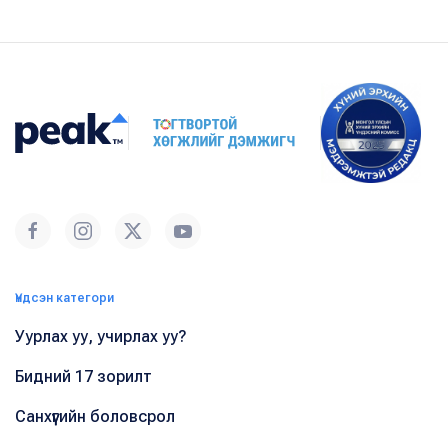
Үндсэн категори
Уурлах уу, учирлах уу?
Бидний 17 зорилт
Санхүүгийн боловсрол