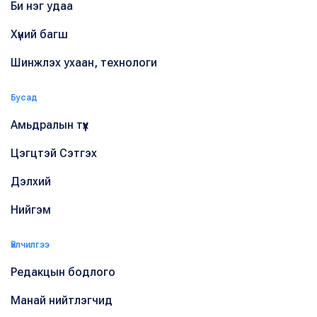
Би нэг удаа
Хүний багш
Шинжлэх ухаан, технологи
Бусад
Амьдралын түүх
Цэгцтэй Сэтгэх
Дэлхий
Нийгэм
Үйлчилгээ
Редакцын бодлого
Манай нийтлэгчид