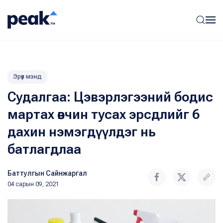
Эрүүл мэнд
Судалгаа: Цэвэрлэгээний бодис
мартах өвчин тусах эрсдлийг 6
дахин нэмэгдүүлдэг нь
батлагдлаа
Баттулгын Сайнжаргал
04 сарын 09, 2021