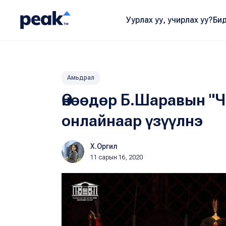
Уурлах уу, учирлах уу?
Бид
Амьдрал
Өнөөдөр Б.Шаравын "Ч
онлайнаар үзүүлнэ
Х.Оргил
11 сарын 16, 2020