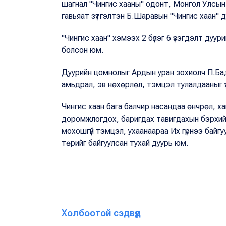
шагнал "Чингис хааны" одонт, Монгол Улсын
гавьяат зүтгэлтэн Б.Шаравын "Чингис хаан" ду
"Чингис хаан" хэмээх 2 бүлэг 6 үзэгдэлт дуу
болсон юм.
Дуурийн цомнолыг Ардын уран зохиолч П.Бад
амьдрал, эв нөхөрлөл, тэмцэл тулалдааныг үз
Чингис хаан бага балчир насандаа өнчрөл, хаг
доромжлогдох, баригдах тавигдахын бэрхийг ү
мохошгүй тэмцэл, ухаанаараа Их гүрнээ байг
төрийг байгуулсан тухай дуурь юм.
Холбоотой сэдвүүд