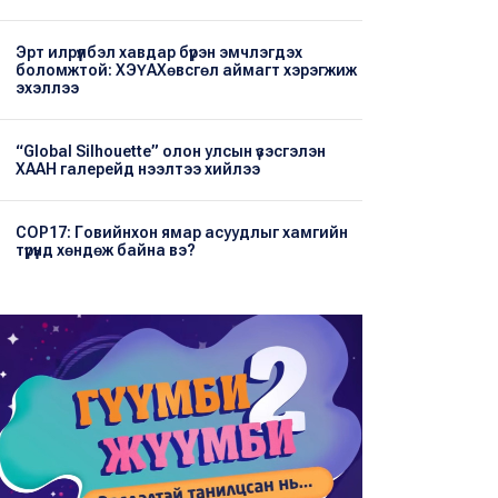
Эрт илрүүлбэл хавдар бүрэн эмчлэгдэх
боломжтой: ХЭҮА​Хөвсгөл аймагт хэрэгжиж
эхэллээ
“Global Silhouette” олон улсын үзэсгэлэн
ХААН галерейд нээлтээ хийлээ
COP17: Говийнхон ямар асуудлыг хамгийн
түрүүнд хөндөж байна вэ?