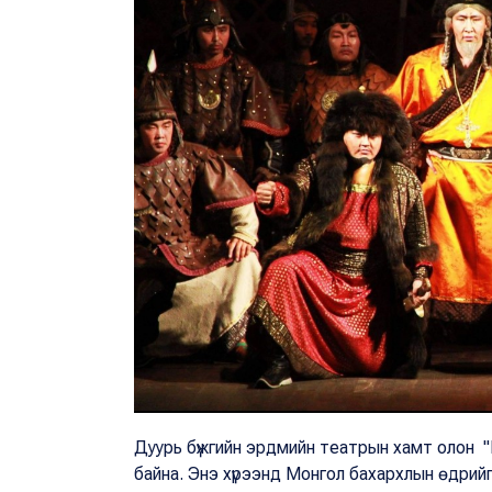
Дуурь бүжгийн эрдмийн театрын хамт олон 
байна. Энэ хүрээнд Монгол бахархлын өдрий