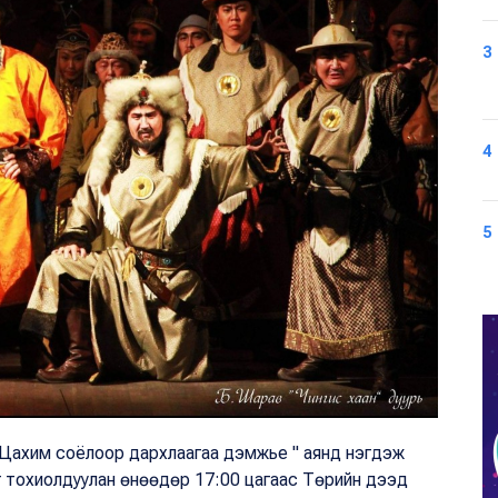
3
4
5
"Цахим соёлоор дархлаагаа дэмжье " аянд нэгдэж
г тохиолдуулан өнөөдөр 17:00 цагаас Төрийн дээд