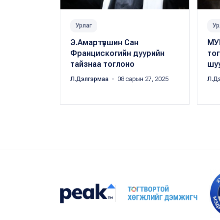
Урлаг
Ур
Э.Амартүвшин Сан
МУ
Францискогийн дуурийн
то
тайзнаа тоглоно
шу
Л.Дэлгэрмаа
・ 08 сарын 27, 2025
Л.Д