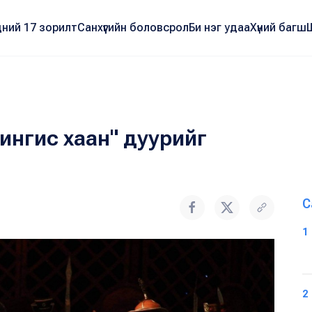
ний 17 зорилт
Санхүүгийн боловсрол
Би нэг удаа
Хүний багш
ингис хаан" дуурийг
С
1
2