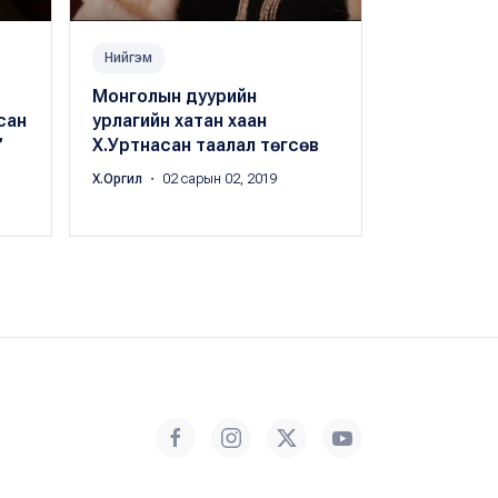
Нийгэм
Амьдрал
Монголын дуурийн
Дуурийн т
сан
урлагийн хатан хаан
төрсөн өд
”
Х.Уртнасан таалал төгсөв
гурван тол
барина
Х.Оргил
・ 02 сарын 02, 2019
Х.Оргил
・ 12 с