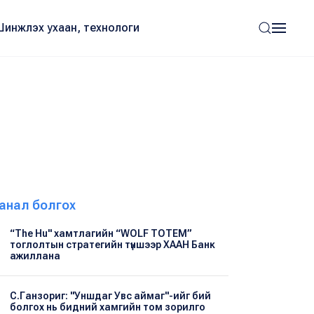
Шинжлэх ухаан, технологи
анал болгох
“The Hu" хамтлагийн “WOLF TOTEM”
тоглолтын стратегийн түншээр ХААН Банк
ажиллана
С.Ганзориг: "Уншдаг Увс аймаг"-ийг бий
болгох нь бидний хамгийн том зорилго