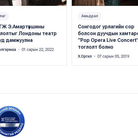
лаг
Амьдрал
ГЖ Э.Амартүвшины
Сонгодог урлагийн сор
глолтыг Лондоны театр
болсон дуучдын хамтар
уд дамжуулна
“Pop Opera Live Concert
тоглолт болно
элгэрмаа
・ 01 сарын 22, 2022
Х.Оргил
・ 07 сарын 05, 2019