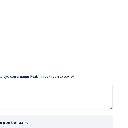
с бус сэтгэгдлийг Peak.mn сайт устгах эрхтэй.
эгдэл бичих