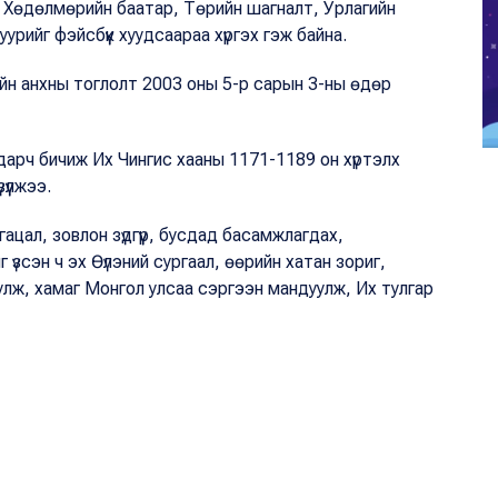
 Хөдөлмөрийн баатар, Төрийн шагналт, Урлагийн
урийг фэйсбүүк хуудсаараа хүргэх гэж байна.
рийн анхны тоглолт 2003 оны 5-р сарын 3-ны өдөр
арч бичиж Их Чингис хааны 1171-1189 он хүртэлх
үүлжээ.
ацал, зовлон зүдгүүр, бусдад басамжлагдах,
зсэн ч эх Өүлэний сургаал, өөрийн хатан зориг,
уулж, хамаг Монгол улсаа сэргээн мандуулж, Их тулгар