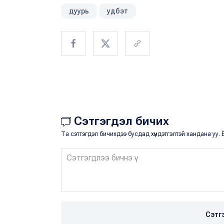
дуурь
удбэт
Сэтгэгдэл бичих
Та сэтгэгдэл бичихдээ бусдад хүндэтгэлтэй хандана уу. Ё
Сэтг