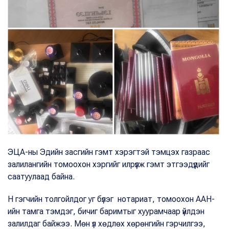
ЭЦА-ны Эдийн засгийн гэмт хэрэгтэй тэмцэх газраас
залилангийн томоохон хэргийг илрүүлж гэмт этгээдүүдийг
саатуулаад байна.
Н гэгчийн толгойлдог уг бүлэг нотариат, томоохон ААН-
ийн тамга тэмдэг, бичиг баримтыг хуурамчаар үйлдэн
залилдаг байжээ. Мөн үл хөдлөх хөрөнгийн гэрчилгээ,