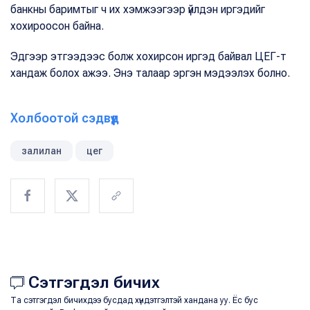
банкны баримтыг ч их хэмжээгээр үйлдэн иргэдийг
хохироосон байна.
Эдгээр этгээдээс болж хохирсон иргэд байвал ЦЕГ-т
хандаж болох ажээ. Энэ талаар эргэн мэдээлэх болно.
Холбоотой сэдвүүд
залилан
цег
Сэтгэгдэл бичих
Та сэтгэгдэл бичихдээ бусдад хүндэтгэлтэй хандана уу. Ёс бус