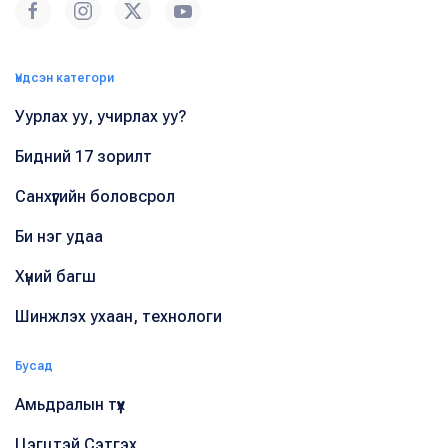
Үндсэн категори
Уурлах уу, учирлах уу?
Бидний 17 зорилт
Санхүүгийн боловсрол
Би нэг удаа
Хүний багш
Шинжлэх ухаан, технологи
Бусад
Амьдралын түүх
Цэгцтэй Сэтгэх