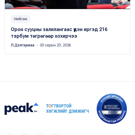
Нийгэм
Орон сууцны залилангаас үүдэн иргэд 216
тэрбум төгрөгөөр хохирчээ
Л.Дэлгэрмаа
・ 03 сарын 23, 2026