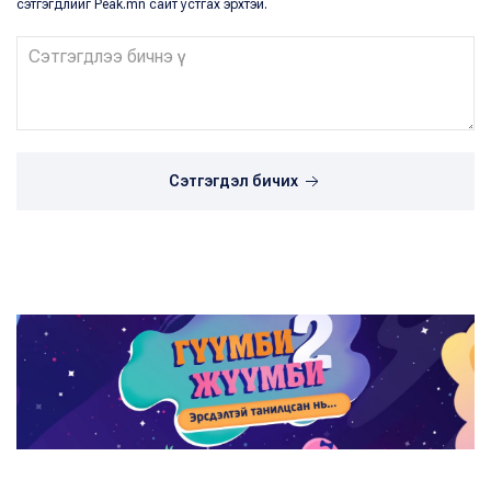
сэтгэгдлийг Peak.mn сайт устгах эрхтэй.
Сэтгэгдэл бичих