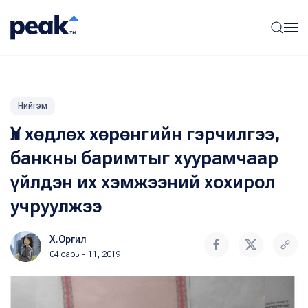
Нийгэм
Үл хөдлөх хөрөнгийн гэрчилгээ,
банкны баримтыг хуурамчаар
үйлдэн их хэмжээний хохирол
учруулжээ
Х.Оргил
04 сарын 11, 2019