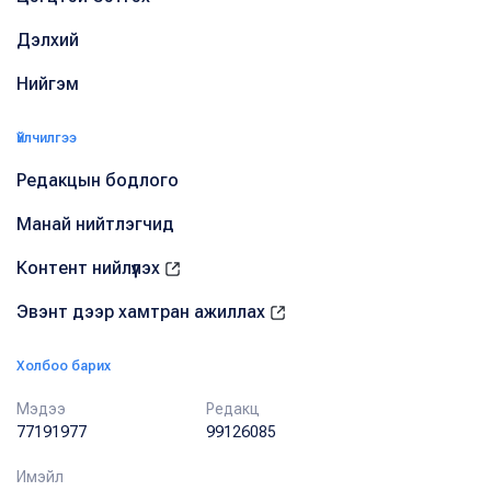
Дэлхий
Нийгэм
Үйлчилгээ
Редакцын бодлого
Манай нийтлэгчид
Контент нийлүүлэх
Эвэнт дээр хамтран ажиллах
Холбоо барих
Мэдээ
Редакц
77191977
99126085
Имэйл