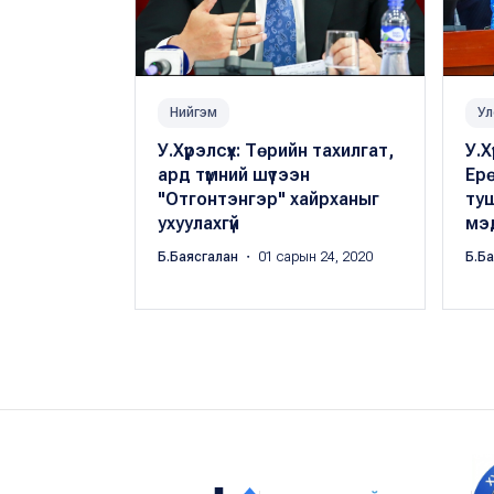
Нийгэм
Ул
У.Хүрэлсүх: Төрийн тахилгат,
У.Х
ард түмний шүтээн
Ер
"Отгонтэнгэр" хайрханыг
ту
ухуулахгүй
мэ
Б.Баясгалан
・ 01 сарын 24, 2020
Б.Б