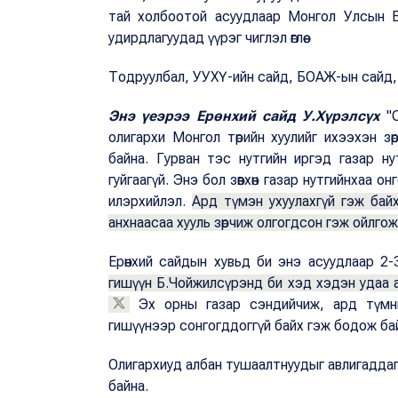
тай холбоотой асуудлаар Монгол Улсын Ерө
удирдлагуудад үүрэг чиглэл өглөө.
Тодруулбал, УУХҮ-ийн сайд, БОАЖ-ын сайд, МХ
Энэ үеэрээ Ерөнхий сайд У.Хүрэлсүх
"С
олигархи Монгол төрийн хуулийг ихээхэн зө
байна. Гурван тэс нутгийн иргэд газар нутг
гуйгаагүй. Энэ бол зөвхөн газар нутгийнхаа 
илэрхийлэл.
Ард түмэн ухуулахгүй гэж бай
анхнаасаа хууль зөрчиж олгогдсон гэж ойлгож
Ерөнхий сайдын хувьд би энэ асуудлаар 2-3
гишүүн Б.Чойжилсүрэнд би хэд хэдэн удаа а
Эх орны газар сэндийчиж, ард түмни
гишүүнээр сонгогддоггүй байх гэж бодож ба
Олигархиуд албан тушаалтнуудыг авлигаддаг
байна.