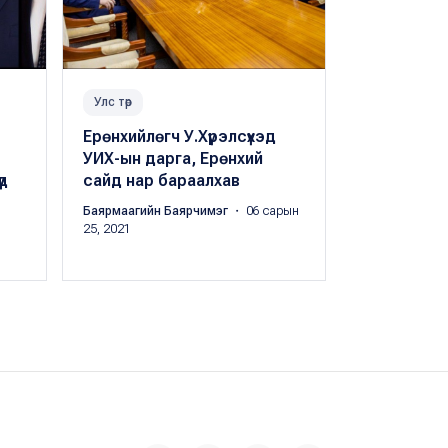
Улс төр
Улс төр
Ерөнхийлөгч У.Хүрэлсүхэд
Суудлааса
УИХ-ын дарга, Ерөнхий
шадар сай
д
сайд нар бараалхав
ЕТГ-ын да
томилогд
Баярмаагийн Баярчимэг
・ 06 сарын
25, 2021
Буяндэлгэрий
сарын 25, 202