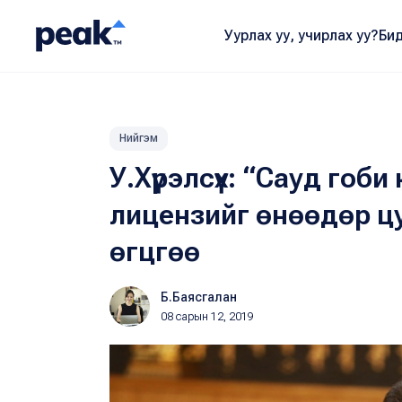
Уурлах уу, учирлах уу?
Бид
Нийгэм
У.Хүрэлсүх: “Сауд гоб
лицензийг өнөөдөр цу
өгцгөө
Б.Баясгалан
08 сарын 12, 2019