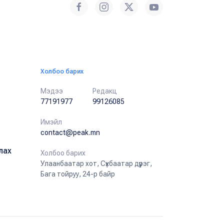
Холбоо барих
Мэдээ
Редакц
77191977
99126085
Имэйл
contact@peak.mn
лах
Холбоо барих
Улаанбаатар хот, Сүхбаатар дүүрэг,
Бага тойруу, 24-р байр