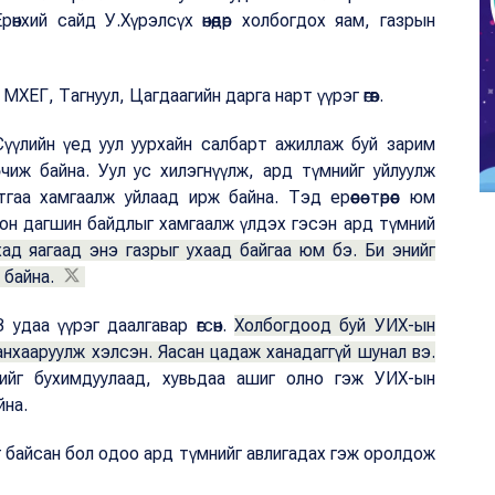
нхий сайд У.Хүрэлсүх өнөөдөр холбогдох яам, газрын
ЕГ, Тагнуул, Цагдаагийн дарга нарт үүрэг өгөв.
үүлийн үед уул уурхайн салбарт ажиллаж буй зарим
рчиж байна. Уул ус хилэгнүүлж, ард түмнийг уйлуулж
аа хамгаалж уйлаад ирж байна. Тэд ерөөсөө төрөөс юм
онгон дагшин байдлыг хамгаалж үлдэх гэсэн ард түмний
хад яагаад энэ газрыг ухаад байгаа юм бэ. Би энийг
 байна.
 удаа үүрэг даалгавар өгсөн.
Холбогдоод буй УИХ-ын
нхааруулж хэлсэн. Яасан цадаж ханадаггүй шунал вэ.
йг бухимдуулаад, хувьдаа ашиг олно гэж УИХ-ын
йна.
 байсан бол одоо ард түмнийг авлигадах гэж оролдож