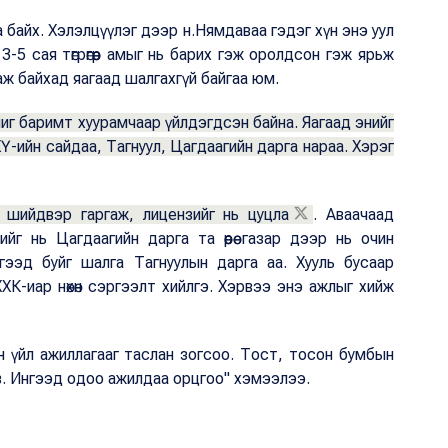
а байх. Хэлэлцүүлэг дээр н.Нямдаваа гэдэг хүн энэ уул
д 3-5 сая төгрөгөөр амыг нь барих гэж оролдсон гэж ярьж
аж байхад яагаад шалгахгүй байгаа юм.
ичиг баримт хуурамчаар үйлдэгдсэн байна. Яагаад энийг
-ийн сайдаа, Тагнуул, Цагдаагийн дарга нараа. Хэрэг
 шийдвэр гаргаж, лицензийг нь цуцла
. Аваачаад
йг нь Цагдаагийн дарга та өөрөө газар дээр нь очин
 гээд буйг шалга Тагнуулын дарга аа. Хууль бусаар
ХК-иар нөхөн сэргээлт хийлгэ. Хэрвээ энэ ажлыг хийж
йн үйл ажиллагааг таслан зогсоо. Тост, тосон бумбын
в. Ингээд одоо ажилдаа орцгоо" хэмээлээ.