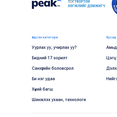
Үндсэн категори
Бусад
Уурлах уу, учирлах уу?
Амьдр
Бидний 17 зорилт
Цэгц
Санхүүгийн боловсрол
Дэлх
Би нэг удаа
Нийг
Хүний багш
Шинжлэх ухаан, технологи