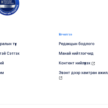
Үйлчилгээ
алын түүх
Редакцын бодлого
тэй Сэтгэх
Манай нийтлэгчид
ий
Контент нийлүүлэх
эм
Эвэнт дээр хамтран ажил