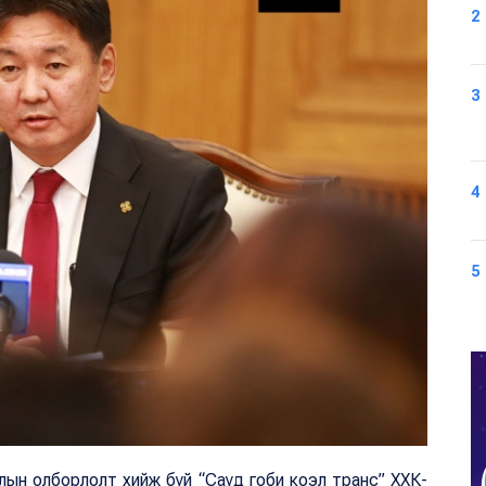
2
3
4
5
ын олборлолт хийж буй “Сауд гоби коэл транс” ХХК-