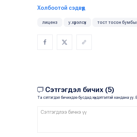
Холбоотой сэдвүүд
лиценз
у.хүрэлсүх
тост тосон бумбы
Сэтгэгдэл бичих (5)
Та сэтгэгдэл бичихдээ бусдад хүндэтгэлтэй хандана уу. Ё