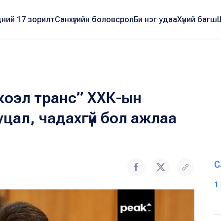
ний 17 зорилт
Санхүүгийн боловсрол
Би нэг удаа
Хүний багш
и коэл транс” ХХК-ын
цал, чадахгүй бол ажлаа
С
1