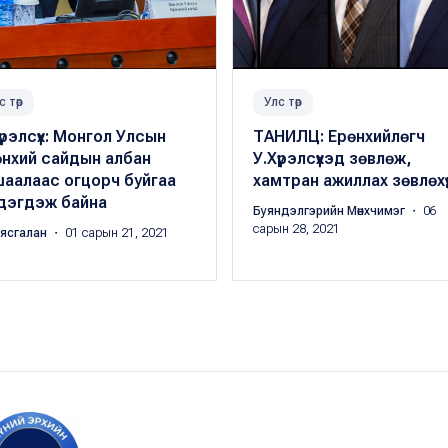
с төр
Улс төр
үрэлсүх: Монгол Улсын
ТАНИЛЦ: Ерөнхийлөгч
өнхий сайдын албан
У.Хүрэлсүхэд зөвлөж,
шаалаас огцорч буйгаа
хамтран ажиллах зөвлөхүү
дэгдэж байна
Буяндэлгэрийн Мөнхчимэг
・ 06
сарын 28, 2021
аясгалан
・ 01 сарын 21, 2021