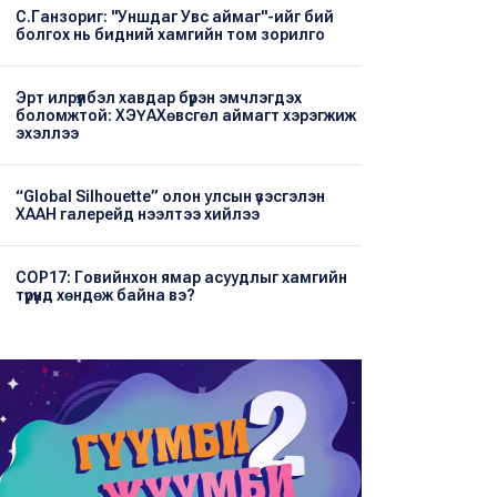
С.Ганзориг: "Уншдаг Увс аймаг"-ийг бий
болгох нь бидний хамгийн том зорилго
Эрт илрүүлбэл хавдар бүрэн эмчлэгдэх
боломжтой: ХЭҮА​Хөвсгөл аймагт хэрэгжиж
эхэллээ
“Global Silhouette” олон улсын үзэсгэлэн
ХААН галерейд нээлтээ хийлээ
COP17: Говийнхон ямар асуудлыг хамгийн
түрүүнд хөндөж байна вэ?