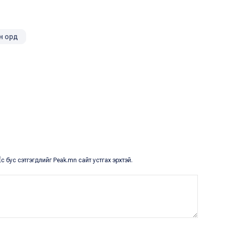
н орд
с бус сэтгэгдлийг Peak.mn сайт устгах эрхтэй.