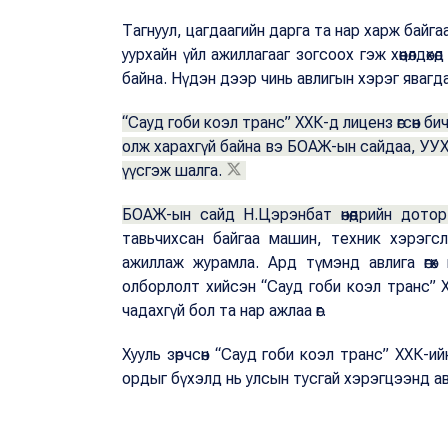
Тагнуул, цагдаагийн дарга та нар харж байга
уурхайн үйл ажиллагааг зогсоох гэж хөөцөлдөхө
байна. Нүдэн дээр чинь авлигын хэрэг явагд
“Сауд гоби коэл транс” ХХК-д лиценз өгсөн б
олж харахгүй байна вэ БОАЖ-ын сайдаа, УУХҮ
үүсгэж шалга.
БОАЖ-ын сайд Н.Цэрэнбат өнөөдрийн дотор
тавьчихсан байгаа машин, техник хэрэгсли
ажиллаж журамла. Ард түмэнд авлига өгөх
олборлолт хийсэн “Сауд гоби коэл транс” Х
чадахгүй бол та нар ажлаа өг.
Хууль зөрчсөн “Сауд гоби коэл транс” ХХК-и
ордыг бүхэлд нь улсын тусгай хэрэгцээнд а