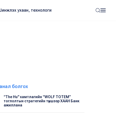
Шинжлэх ухаан, технологи
анал болгох
“The Hu" хамтлагийн “WOLF TOTEM”
тоглолтын стратегийн түншээр ХААН Банк
ажиллана