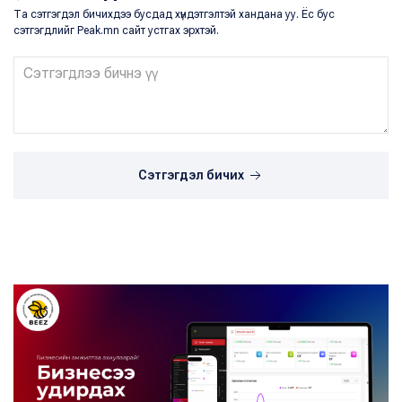
Та сэтгэгдэл бичихдээ бусдад хүндэтгэлтэй хандана уу. Ёс бус
сэтгэгдлийг Peak.mn сайт устгах эрхтэй.
Сэтгэгдэл бичих