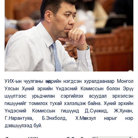
УИХ-ын чуулганы өнөөдрийн нэгдсэн хуралдаанаар Монгол
Улсын Хүний эрхийн Үндэсний Комиссын болон Эрүү
шүүлтээс урьдчилан сэргийлэх асуудал эрхэлсэн
гишүүнийг томилох тухай хэлэлцэж байна. Хүний эрхийн
Үндэсний Комиссын гишүүнд Д.Сүнжид, Ж.Хунан,
Г.Нарантуяа, Б.Энхболд, Х.Мөнхзул нарыг нэр
дэвшүүлээд буй.