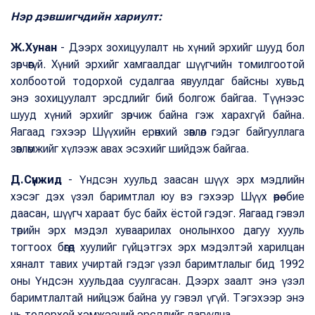
Нэр дэвшигчдийн хариулт:
Ж.Хунан
- Дээрх зохицуулалт нь хүний эрхийг шууд бол
зөрчөөгүй. Хүний эрхийг хамгаалдаг шүүгчийн томилгоотой
холбоотой тодорхой судалгаа явуулдаг байсны хувьд
энэ зохицуулалт эрсдлийг бий болгож байгаа. Түүнээс
шууд хүний эрхийг зөрчиж байна гэж харахгүй байна.
Яагаад гэхээр Шүүхийн ерөнхий зөвлөл гэдэг байгууллага
зөвлөмжийг хүлээж авах эсэхийг шийдэж байгаа.
Д.Сүнжид
- Үндсэн хуульд заасан шүүх эрх мэдлийн
хэсэг дэх үзэл баримтлал юу вэ гэхээр Шүүх өөрөө бие
даасан, шүүгч хараат бус байх ёстой гэдэг. Яагаад гэвэл
төрийн эрх мэдэл хуваарилах онолынхоо дагуу хууль
тогтоох бөгөөд хуулийг гүйцэтгэх эрх мэдэлтэй харилцан
хяналт тавих учиртай гэдэг үзэл баримтлалыг бид 1992
оны Үндсэн хуульдаа суулгасан. Дээрх заалт энэ үзэл
баримтлалтай нийцэж байна уу гэвэл үгүй. Тэгэхээр энэ
нь тодорхой хэмжээний эрсдлийг дагуулна.