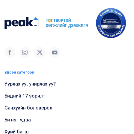
Үндсэн категори
Уурлах уу, учирлах уу?
Бидний 17 зорилт
Санхүүгийн боловсрол
Би нэг удаа
Хүний багш