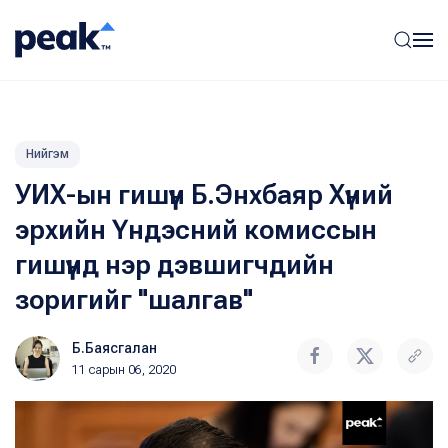
Нийгэм
УИХ-ын гишүүн Б.Энхбаяр Хүний
эрхийн Үндэсний комиссын
гишүүнд нэр дэвшигчдийн
зоригийг "шалгав"
Б.Баясгалан
11 сарын 06, 2020