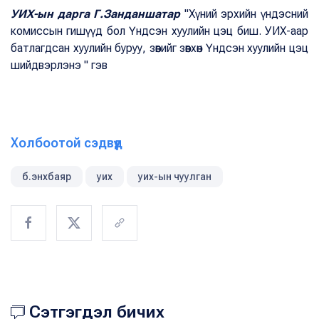
УИХ-ын дарга Г.Занданшатар
"Хүний эрхийн үндэсний
комиссын гишүүд бол Үндсэн хуулийн цэц биш. УИХ-аар
батлагдсан хуулийн буруу, зөвийг зөвхөн Үндсэн хуулийн цэц
шийдвэрлэнэ " гэв
Холбоотой сэдвүүд
б.энхбаяр
уих
уих-ын чуулган
Сэтгэгдэл бичих