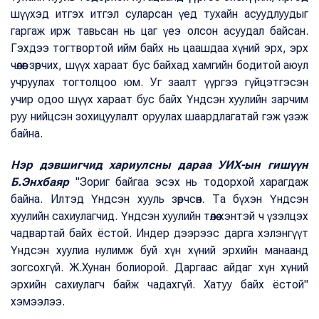
шүүхэд итгэх итгэл суларсан үед тухайн асуудлуудыг
гаргаж ирж тавьсан нь цаг үеэ олсон асуудал байсан.
Гэхдээ тогтвортой ийм байх нь цаашдаа хүний эрх, эрх
чөлөөг зөрчих, шүүх хараат бус байхад хамгийн бодитой аюул
учруулах тогтолцоо юм. Уг заалт үүргээ гүйцэтгэсэн
учир одоо шүүх хараат бус байх Үндсэн хуулийн зарчим
руу нийцсэн зохицуулалт оруулах шаардлагатай гэж үзэж
байна.
Нэр дэвшигчид хариулсны дараа УИХ-ын гишүүн
Б.Энхбаяр
"Зориг байгаа эсэх нь тодорхой харагдаж
байна. Илтэд Үндсэн хууль зөрчсөн. Та бүхэн Үндсэн
хуулийн сахиулагчид. Үндсэн хуулийн төлөө хэнтэй ч үзэлцэх
чадвартай байх ёстой. Индер дээрээс дарга хэлэнгүүт
Үндсэн хуулиа нулимж буй хүн хүний эрхийн манаанд
зогсохгүй. Ж.Хунан болиорой. Даргаас айдаг хүн хүний
эрхийн сахиулагч байж чадахгүй. Хатуу байх ёстой"
хэмээлээ.