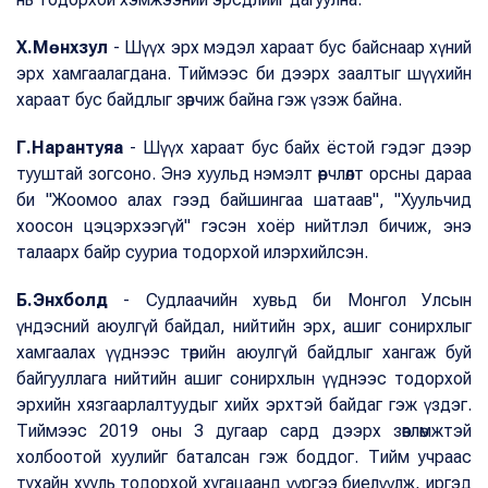
Х.Мөнхзул
- Шүүх эрх мэдэл хараат бус байснаар хүний
эрх хамгаалагдана. Тиймээс би дээрх заалтыг шүүхийн
хараат бус байдлыг зөрчиж байна гэж үзэж байна.
Г.Нарантуяа
- Шүүх хараат бус байх ёстой гэдэг дээр
тууштай зогсоно. Энэ хуульд нэмэлт өөрчлөлт орсны дараа
би "Жоомоо алах гээд байшингаа шатаав", "Хуульчид
хоосон цэцэрхээгүй" гэсэн хоёр нийтлэл бичиж, энэ
талаарх байр сууриа тодорхой илэрхийлсэн.
Б.Энхболд
- Судлаачийн хувьд би Монгол Улсын
үндэсний аюулгүй байдал, нийтийн эрх, ашиг сонирхлыг
хамгаалах үүднээс төрийн аюулгүй байдлыг хангаж буй
байгууллага нийтийн ашиг сонирхлын үүднээс тодорхой
эрхийн хязгаарлалтуудыг хийх эрхтэй байдаг гэж үздэг.
Тиймээс 2019 оны 3 дугаар сард дээрх зөвлөмжтэй
холбоотой хуулийг баталсан гэж боддог. Тийм учраас
тухайн хууль тодорхой хугацаанд үүргээ биелүүлж, иргэд