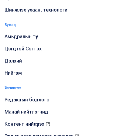
Шинжлэх ухаан, технологи
Бусад
Амьдралын түүх
Цэгцтэй Сэтгэх
Дэлхий
Нийгэм
Үйлчилгээ
Редакцын бодлого
Манай нийтлэгчид
Контент нийлүүлэх