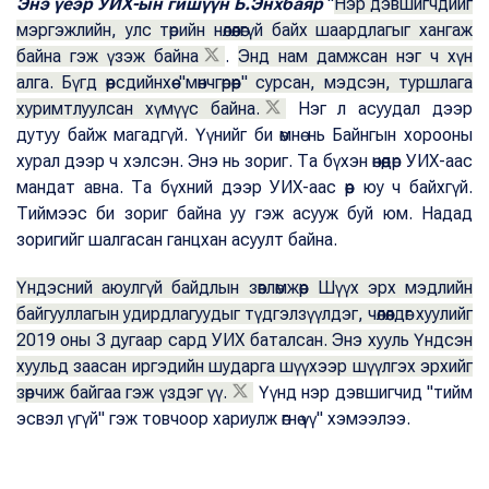
Энэ үеэр УИХ-ын гишүүн Б.Энхбаяр
"
Нэр дэвшигчдийг
мэргэжлийн, улс төрийн нөлөөлөгүй байх шаардлагыг хангаж
байна гэж үзэж байна
.
Энд нам дамжсан нэг ч хүн
алга. Бүгд өөрсдийнхөө "мөнчгөрөөр" сурсан, мэдсэн, туршлага
хуримтлуулсан хүмүүс байна.
Нэг л асуудал дээр
дутуу байж магадгүй. Үүнийг би өмнө нь Байнгын хорооны
хурал дээр ч хэлсэн. Энэ нь зориг. Та бүхэн өнөөдөр УИХ-аас
мандат авна. Та бүхний дээр УИХ-аас өөр юу ч байхгүй.
Тиймээс би зориг байна уу гэж асууж буй юм. Надад
зоригийг шалгасан ганцхан асуулт байна.
Үндэсний аюулгүй байдлын зөвлөмжөөр Шүүх эрх мэдлийн
байгууллагын удирдлагуудыг түдгэлзүүлдэг, чөлөөлдөг хуулийг
2019 оны 3 дугаар сард УИХ баталсан. Энэ хууль Үндсэн
хуульд заасан иргэдийн шударга шүүхээр шүүлгэх эрхийг
зөрчиж байгаа гэж үздэг үү.
Үүнд нэр дэвшигчид "тийм
эсвэл үгүй" гэж товчоор хариулж өгнө үү" хэмээлээ.