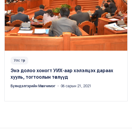
Улс төр
Энэ долоо хоногт УИХ-аар хэлэлцэх дараах
хууль, тогтоолын төслүүд
Буяндэлгэрийн Мөнхчимэг
・ 06 сарын 21, 2021