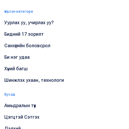
Үндсэн категори
Уурлах уу, учирлах уу?
Бидний 17 зорилт
Санхүүгийн боловсрол
Би нэг удаа
Хүний багш
Шинжлэх ухаан, технологи
Бусад
Амьдралын түүх
Цэгцтэй Сэтгэх
Дэлхий