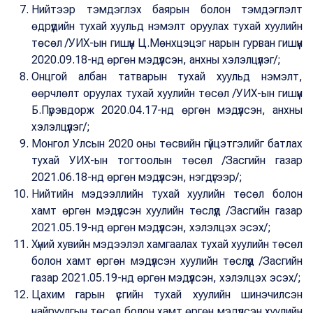
Нийтээр тэмдэглэх баярын болон тэмдэглэлт
өдрүүдийн тухай хуульд нэмэлт оруулах тухай хуулийн
төсөл /УИХ-ын гишүүн Ц.Мөнхцэцэг нарын гурван гишүүн
2020.09.18-нд өргөн мэдүүлсэн, анхны хэлэлцүүлэг/;
Онцгой албан татварын тухай хуульд нэмэлт,
өөрчлөлт оруулах тухай хуулийн төсөл /УИХ-ын гишүүн
Б.Пүрэвдорж 2020.04.17-нд өргөн мэдүүлсэн, анхны
хэлэлцүүлэг/;
Монгол Улсын 2020 оны төсвийн гүйцэтгэлийг батлах
тухай УИХ-ын тогтоолын төсөл /Засгийн газар
2021.06.18-нд өргөн мэдүүлсэн, нэгдүгээр/;
Нийтийн мэдээллийн тухай хуулийн төсөл болон
хамт өргөн мэдүүлсэн хуулийн төслүүд /Засгийн газар
2021.05.19-нд өргөн мэдүүлсэн, хэлэлцэх эсэх/;
Хүний хувийн мэдээлэл хамгаалах тухай хуулийн төсөл
болон хамт өргөн мэдүүлсэн хуулийн төслүүд /Засгийн
газар 2021.05.19-нд өргөн мэдүүлсэн, хэлэлцэх эсэх/;
Цахим гарын үсгийн тухай хуулийн шинэчилсэн
найруулгын төсөл болон хамт өргөн мэдүүлсэн хуулийн