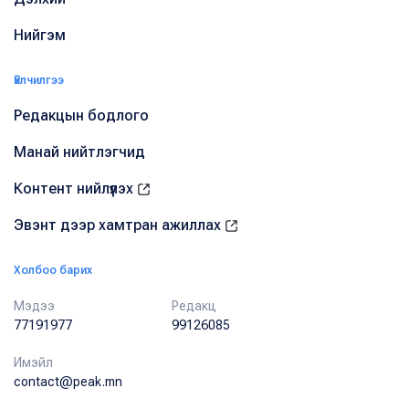
Нийгэм
Үйлчилгээ
Редакцын бодлого
Манай нийтлэгчид
Контент нийлүүлэх
Эвэнт дээр хамтран ажиллах
Холбоо барих
Мэдээ
Редакц
77191977
99126085
Имэйл
contact@peak.mn