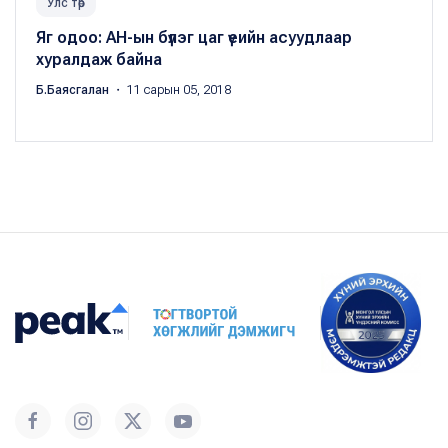
Улс төр
Яг одоо: АН-ын бүлэг цаг үеийн асуудлаар
хуралдаж байна
Б.Баясгалан
・ 11 сарын 05, 2018