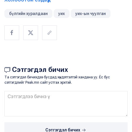
бүлгийн хуралдаан
уих
уих-ын чуулган
Сэтгэгдэл бичих
Та сэтгэгдэл бичихдээ бусдад хүндэтгэлтэй хандана уу. Ёс бус
сэтгэгдлийг Peak.mn сайт устгах эрхтэй.
Сэтгэгдэл бичих