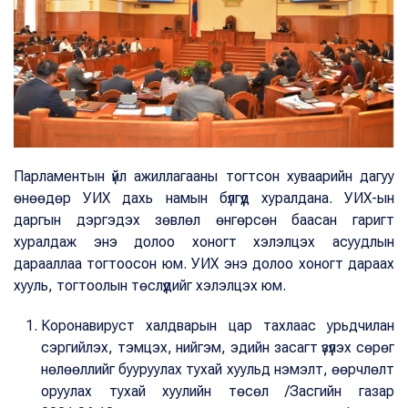
Парламентын үйл ажиллагааны тогтсон хуваарийн дагуу
өнөөдөр УИХ дахь намын бүлгүүд хуралдана. УИХ-ын
даргын дэргэдэх зөвлөл өнгөрсөн баасан гаригт
хуралдаж энэ долоо хоногт хэлэлцэх асуудлын
дарааллаа тогтоосон юм. УИХ энэ долоо хоногт дараах
хууль, тогтоолын төслүүдийг хэлэлцэх юм.
Коронавируст халдварын цар тахлаас урьдчилан
сэргийлэх, тэмцэх, нийгэм, эдийн засагт үзүүлэх сөрөг
нөлөөллийг бууруулах тухай хуульд нэмэлт, өөрчлөлт
оруулах тухай хуулийн төсөл /Засгийн газар