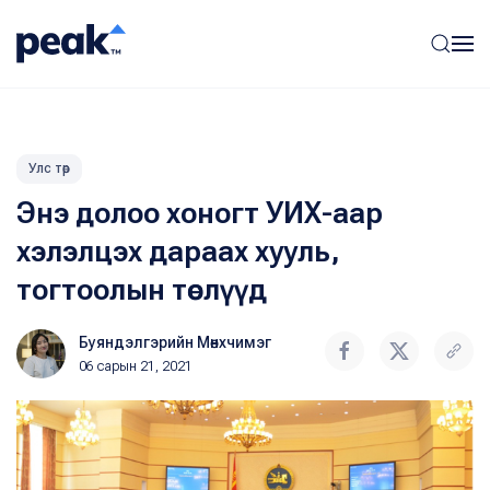
Улс төр
Энэ долоо хоногт УИХ-аар
хэлэлцэх дараах хууль,
тогтоолын төслүүд
Буяндэлгэрийн Мөнхчимэг
06 сарын 21, 2021