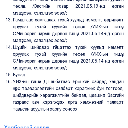
төслүүд /Засгийн газар 2021.05.19-нд өргөн
мэдүүлсэн, хэлэлцэх эсэх/;
Гамшгаас хамгаалах тухай хуульд нэмэлт, өөрчлөлт
оруулах тухай хуулийн төсөл /УИХ-ын гишүүн
С.Чинзориг нарын дөрвөн гишүүн 2021.05.14-нд өргөн
мэдүүлсэн, хэлэлцэх эсэх/;
Шүүхийн шийдвэр гүйцэтгэх тухай хуульд нэмэлт
оруулах тухай хуулийн төсөл /УИХ-ын гишүүн
С.Чинзориг нарын дөрвөн гишүүн 2021.05.14-нд өргөн
мэдүүлсэн, хэлэлцэх эсэх/;
Бусад.
УИХ-ын гишүүн Д.Ганбатаас Ерөнхий сайдад хандан
нүүрс тээвэрлэлтийн салбарт хэрэгжиж буй тогтоол,
шийдвэрийн хэрэгжилтийн байдал, цаашид Засгийн
газраас авч хэрэгжүүлэх арга хэмжээний талаарт
тавьсан асуулгын хариу сонсох.
Холбоотой сэдвүүд