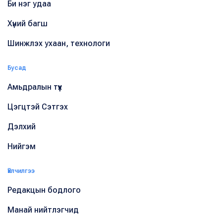
Би нэг удаа
Хүний багш
Шинжлэх ухаан, технологи
Бусад
Амьдралын түүх
Цэгцтэй Сэтгэх
Дэлхий
Нийгэм
Үйлчилгээ
Редакцын бодлого
Манай нийтлэгчид