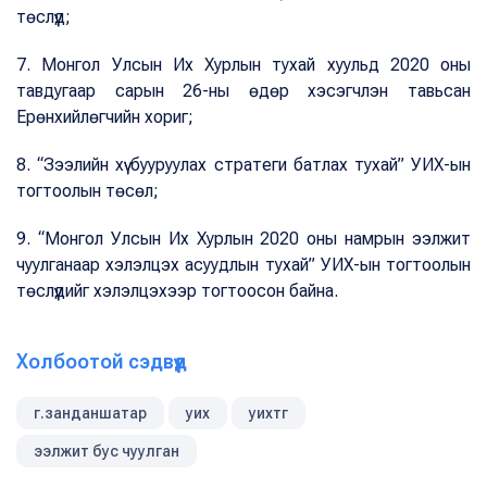
төслүүд;
7. Монгол Улсын Их Хурлын тухай хуульд 2020 оны
тавдугаар сарын 26-ны өдөр хэсэгчлэн тавьсан
Ерөнхийлөгчийн хориг;
8. “Зээлийн хүү бууруулах стратеги батлах тухай” УИХ-ын
тогтоолын төсөл;
9. “Монгол Улсын Их Хурлын 2020 оны намрын ээлжит
чуулганаар хэлэлцэх асуудлын тухай” УИХ-ын тогтоолын
төслүүдийг хэлэлцэхээр тогтоосон байна.
Холбоотой сэдвүүд
г.занданшатар
уих
уихтг
ээлжит бус чуулган