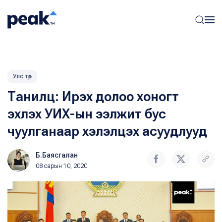
Улс төр
Танилц: Ирэх долоо хоногт
эхлэх УИХ-ын ээлжит бус
чуулганаар хэлэлцэх асуудлууд
Б.Баясгалан
08 сарын 10, 2020