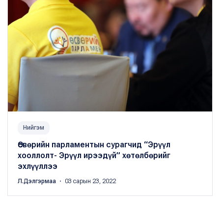
Нийгэм
Өсвөрийн парламентын сурагчид “Эрүүл
хооллолт- Эрүүл ирээдүй” хөтөлбөрийг
эхлүүллээ
Л.Дэлгэрмаа
・ 03 сарын 23, 2022