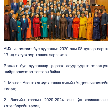
УИХ-ын ээлжит бус чуулганыг 2020 оны 08 дугаар сарын
17-нд эхлүүлэхээр товлон зарлажээ.
Ээлжит бус чуулганаар дараах асуудлуудыг хэлэлцэн
шийдвэрлэхээр тогтсон байна.
1. Монгол Улсыг хөгжүүлэх таван жилийн Үндсэн чиглэлийн
төсөл;
2. Засгийн газрын 2020-2024 оны үйл ажиллагааны
хөтөлбөрийн төсөл;