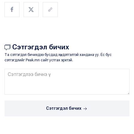
Сэтгэгдэл бичих
Та сэтгэгдэл бичихдээ бусдад хүндэтгэлтэй хандана уу. Ёс бус
сэтгэгдлийг Peak.mn сайт устгах эрхтэй.
Сэтгэгдэл бичих