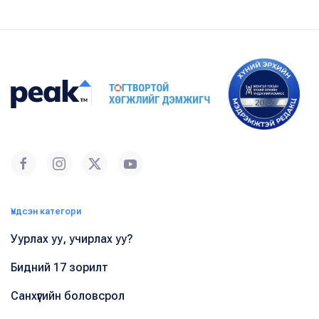
Үндсэн категори
Уурлах уу, учирлах уу?
Бидний 17 зорилт
Санхүүгийн боловсрол